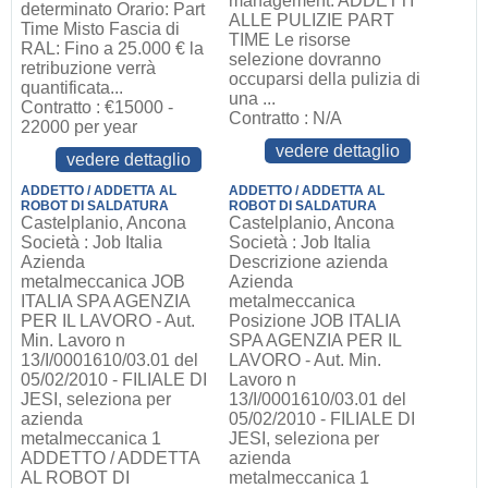
management: ADDETTI
determinato Orario: Part
ALLE PULIZIE PART
Time Misto Fascia di
TIME Le risorse
RAL: Fino a 25.000 € la
selezione dovranno
retribuzione verrà
occuparsi della pulizia di
quantificata...
una ...
Contratto : €15000 -
Contratto : N/A
22000 per year
vedere dettaglio
vedere dettaglio
ADDETTO / ADDETTA AL
ADDETTO / ADDETTA AL
ROBOT DI SALDATURA
ROBOT DI SALDATURA
Castelplanio, Ancona
Castelplanio, Ancona
Società : Job Italia
Società : Job Italia
Azienda
Descrizione azienda
metalmeccanica JOB
Azienda
ITALIA SPA AGENZIA
metalmeccanica
PER IL LAVORO - Aut.
Posizione JOB ITALIA
Min. Lavoro n
SPA AGENZIA PER IL
13/I/0001610/03.01 del
LAVORO - Aut. Min.
05/02/2010 - FILIALE DI
Lavoro n
JESI, seleziona per
13/I/0001610/03.01 del
azienda
05/02/2010 - FILIALE DI
metalmeccanica 1
JESI, seleziona per
ADDETTO / ADDETTA
azienda
AL ROBOT DI
metalmeccanica 1