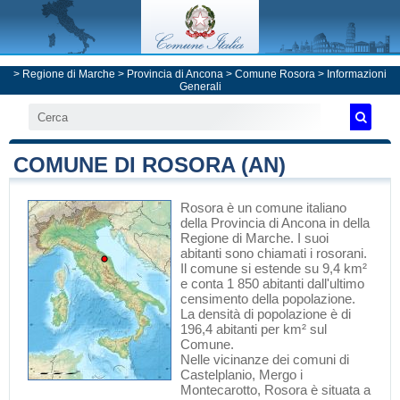
>
Regione di Marche
>
Provincia di Ancona
>
Comune Rosora
> Informazioni
Generali
COMUNE DI ROSORA (AN)
Rosora
è un comune italiano
della Provincia di Ancona
in
della
Regione di Marche
. I suoi
abitanti sono chiamati i rosorani.
Il comune si estende su 9,4 km²
e conta 1 850 abitanti dall'ultimo
censimento della popolazione.
La densità di popolazione è di
196,4 abitanti per km² sul
Comune.
Nelle vicinanze dei comuni di
Castelplanio
,
Mergo
i
Montecarotto
, Rosora è situata a