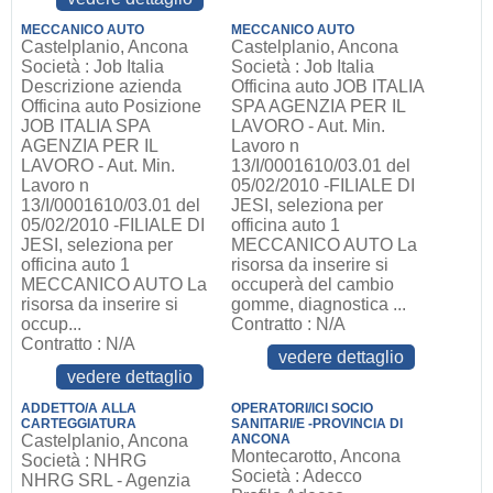
MECCANICO AUTO
MECCANICO AUTO
Castelplanio, Ancona
Castelplanio, Ancona
Società : Job Italia
Società : Job Italia
Descrizione azienda
Officina auto JOB ITALIA
Officina auto Posizione
SPA AGENZIA PER IL
JOB ITALIA SPA
LAVORO - Aut. Min.
AGENZIA PER IL
Lavoro n
LAVORO - Aut. Min.
13/I/0001610/03.01 del
Lavoro n
05/02/2010 -FILIALE DI
13/I/0001610/03.01 del
JESI, seleziona per
05/02/2010 -FILIALE DI
officina auto 1
JESI, seleziona per
MECCANICO AUTO La
officina auto 1
risorsa da inserire si
MECCANICO AUTO La
occuperà del cambio
risorsa da inserire si
gomme, diagnostica ...
occup...
Contratto : N/A
Contratto : N/A
vedere dettaglio
vedere dettaglio
ADDETTO/A ALLA
OPERATORI/ICI SOCIO
CARTEGGIATURA
SANITARI/E -PROVINCIA DI
Castelplanio, Ancona
ANCONA
Montecarotto, Ancona
Società : NHRG
Società : Adecco
NHRG SRL - Agenzia