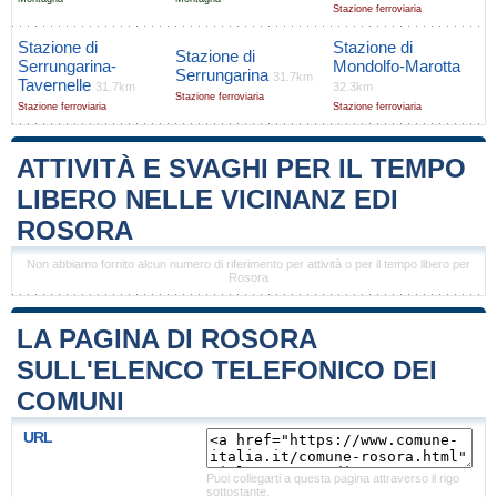
Stazione ferroviaria
Stazione di
Stazione di
Stazione di
Serrungarina-
Mondolfo-Marotta
Serrungarina
31.7km
Tavernelle
31.7km
32.3km
Stazione ferroviaria
Stazione ferroviaria
Stazione ferroviaria
ATTIVITÀ E SVAGHI PER IL TEMPO
LIBERO NELLE VICINANZ EDI
ROSORA
Non abbiamo fornito alcun numero di riferimento per attività o per il tempo libero per
Rosora
LA PAGINA DI ROSORA
SULL'ELENCO TELEFONICO DEI
COMUNI
URL
Puoi collegarti a questa pagina attraverso il rigo
sottostante.