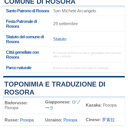
COMUNE DI ROSORA
Santo Patrono di Rosora
San Michele Arcangelo
Festa Patronale di
29 settembre
Rosora
Statuto del comune di
Statuto
Rosora
Città gemellate con
Il Comune di Rosora non è gemellato con nessun
Rosora
altro comune.
Parco naturale
Rosora non fa parte d'un parco naturale
TOPONIMIA E TRADUZIONE DI
ROSORA
Giapponese:
ロゾ
Bielorusso:
Kazaka:
Розора
Разора
ーラ
Cinese:
罗索拉
Russo:
Розора
Ucraino:
Розора