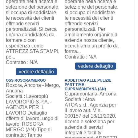
operante nella ricerca e
operante nella ricerca e
selezione del personale,
selezione del personale,
si occupa di soddisfare
si occupa di soddisfare
le necessità dei clienti
le necessità dei clienti
offrendo servizi
offrendo servizi
personalizzati. Si cerca
personalizzati. Per
un/una candidato/a da
ampliamento organico di
formare o con
azienda nostra cliente,
esperienza come
ricerchiamo un profilo da
ATTREZZISTA STAMPI,
forma...
pe...
Contratto : N/A
Contratto : N/A
vedere dettaglio
vedere dettaglio
OSS ROSORA/MERGO
ADDETTA/O ALLE PULIZIE
Rosora, Ancona - Mergo,
PART TIME -
CUPRAMONTANA (AN)
Ancona
Cupramontana, Ancona
Società : Lavoropiù
Società : Atoa
LAVOROPIÙ S.P.A. -
ATOA s.r.l., Agenzia per
AGENZIA PER IL
il lavoro aut. Min.
LAVORO Dettaglio
000157 del 18/11/2020,
offerta di lavoroLuogo di
ricerca e seleziona per
lavoro: ROSORA
azienda di servizi
MERGO (AN) Tipo di
integrati e facility
contratto: Tempo