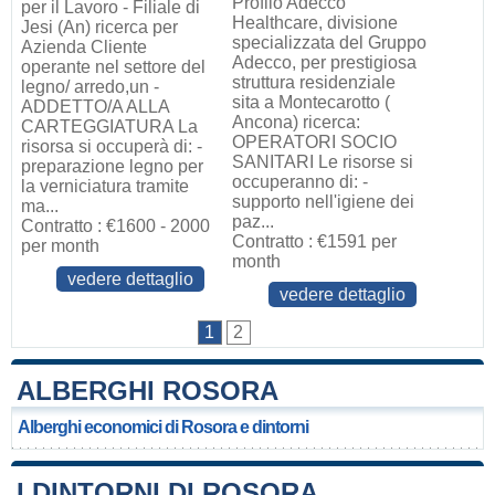
Profilo Adecco
per il Lavoro - Filiale di
Healthcare, divisione
Jesi (An) ricerca per
specializzata del Gruppo
Azienda Cliente
Adecco, per prestigiosa
operante nel settore del
struttura residenziale
legno/ arredo,un -
sita a Montecarotto (
ADDETTO/A ALLA
Ancona) ricerca:
CARTEGGIATURA La
OPERATORI SOCIO
risorsa si occuperà di: -
SANITARI Le risorse si
preparazione legno per
occuperanno di: -
la verniciatura tramite
supporto nell'igiene dei
ma...
paz...
Contratto : €1600 - 2000
Contratto : €1591 per
per month
month
vedere dettaglio
vedere dettaglio
1
2
ALBERGHI ROSORA
Alberghi economici di Rosora e dintorni
I DINTORNI DI ROSORA