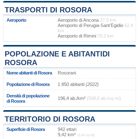
TRASPORTI DI ROSORA
Aeroporto
Aeroporto di Ancona
27.9 km
Aeroporto di Perugia-Sant'Egidio
62.4
km
Aeroporto di Rimini
70.2 km
POPOLAZIONE E ABITANTIDI
ROSORA
Nome abitanti di Rosora
Rosorani
Popolazione di Rosora
1 850 abitanti
(2022)
Densità di popolazione
196,4 ab./km²
(508,6 ab./sq mi)
di Rosora
TERRITORIO DI ROSORA
Superficie di Rosora
942 ettari
9,42 km²
(3,64 sq mi)