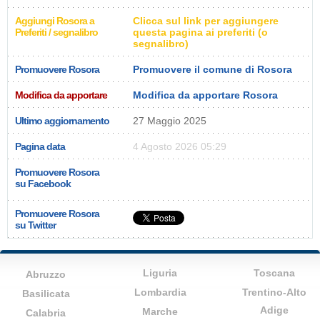
Aggiungi Rosora a
Clicca sul link per aggiungere
Preferiti / segnalibro
questa pagina ai preferiti (o
segnalibro)
Promuovere Rosora
Promuovere il comune di Rosora
Modifica da apportare
Modifica da apportare Rosora
Ultimo aggiornamento
27 Maggio 2025
Pagina data
4 Agosto 2026 05:29
Promuovere Rosora
su Facebook
Promuovere Rosora
su Twitter
Liguria
Toscana
Abruzzo
Lombardia
Trentino-Alto
Basilicata
Adige
Marche
Calabria