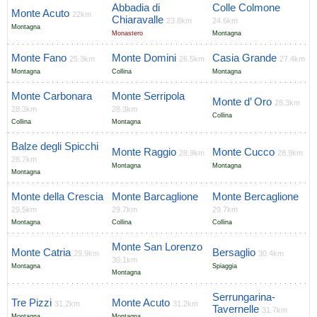
Abbadia di
Colle Colmone
Monte Acuto
22km
Chiaravalle
23.8km
24.6km
Montagna
Monastero
Montagna
Monte Fano
Monte Domini
Casia Grande
25.3km
26.5km
27.4km
Montagna
Collina
Montagna
Monte Carbonara
Monte Serripola
Monte d’ Oro
28.3km
28.3km
28.3km
Collina
Collina
Montagna
Balze degli Spicchi
Monte Raggio
Monte Cucco
28.9km
28.9km
28.7km
Montagna
Montagna
Montagna
Monte della Crescia
Monte Barcaglione
Monte Bercaglione
29.5km
29.7km
29.7km
Montagna
Collina
Collina
Monte San Lorenzo
Monte Catria
Bersaglio
29.9km
30.4km
30.1km
Montagna
Spiaggia
Montagna
Serrungarina-
Tre Pizzi
Monte Acuto
31.2km
31.2km
Tavernelle
31.7km
Montagna
Montagna