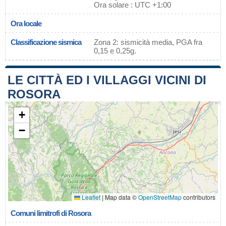
Ora solare : UTC +1:00
Ora locale
Classificazione sismica
Zona 2: sismicità media, PGA fra
0,15 e 0,25g.
LE CITTÀ ED I VILLAGGI VICINI DI
ROSORA
+
−
Leaflet
|
Map data ©
OpenStreetMap
contributors
Comuni limitrofi di Rosora