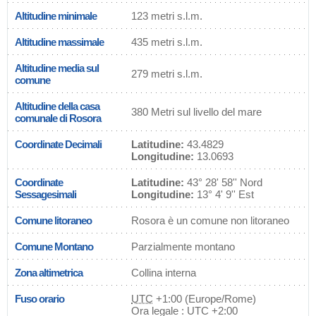
Altitudine minimale
123 metri s.l.m.
Altitudine massimale
435 metri s.l.m.
Altitudine media sul
279 metri s.l.m.
comune
Altitudine della casa
380 Metri sul livello del mare
comunale di Rosora
Coordinate Decimali
Latitudine:
43.4829
Longitudine:
13.0693
Coordinate
Latitudine:
43° 28' 58'' Nord
Sessagesimali
Longitudine:
13° 4' 9'' Est
Comune litoraneo
Rosora è un comune non litoraneo
Comune Montano
Parzialmente montano
Zona altimetrica
Collina interna
Fuso orario
UTC
+1:00 (Europe/Rome)
Ora legale : UTC +2:00