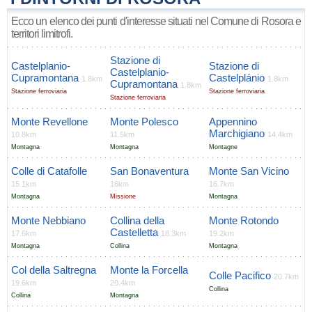
Ecco un elenco dei punti d'interesse situati nel Comune di Rosora e
territori limitrofi.
Stazione di
Castelplanio-
Stazione di
Castelplanio-
Cupramontana
Castelplánio
1.8km
1.8km
Cupramontana
1.8km
Stazione ferroviaria
Stazione ferroviaria
Stazione ferroviaria
Monte Revellone
Monte Polesco
Appennino
Marchigiano
10.8km
11.5km
14.4km
Montagna
Montagna
Montagne
Colle di Catafolle
San Bonaventura
Monte San Vicino
15.1km
16km
16.7km
Montagna
Missione
Montagna
Monte Nebbiano
Collina della
Monte Rotondo
Castelletta
17.6km
18.3km
19.2km
Montagna
Collina
Montagna
Col della Saltregna
Monte la Forcella
Colle Pacifico
20.7km
19.6km
20.4km
Collina
Collina
Montagna