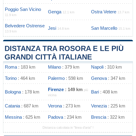
Poggio San Vicino
Genga
Ostra Vetere
12.1 km
13.7 km
11.9 km
Belvedere Ostrense
Jesi
San Marcello
14.8 km
15.1 km
13.9 km
DISTANZA TRA ROSORA E LE PIÙ
GRANDI CITTÀ ITALIANE
Roma
: 183 km
Milano
: 379 km
Napoli
: 310 km
Torino
: 464 km
Palermo
: 598 km
Genova
: 347 km
Firenze
: 149 km
più
Bologna
: 178 km
Bari
: 408 km
vicina
Catania
: 687 km
Verona
: 273 km
Venezia
: 225 km
Messina
: 625 km
Padova
: 234 km
Brescia
: 322 km
Distanza calcolata in "linea d'aria" !