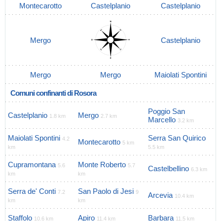
Montecarotto
Castelplanio
Castelplanio
Mergo
Castelplanio
Mergo
Mergo
Maiolati Spontini
Comuni confinanti di Rosora
Poggio San
Castelplanio
Mergo
1.8 km
2.7 km
Marcello
3.2 km
Maiolati Spontini
Serra San Quirico
4.2
Montecarotto
5 km
km
5.5 km
Cupramontana
Monte Roberto
5.6
5.7
Castelbellino
6.3 km
km
km
Serra de' Conti
San Paolo di Jesi
7.2
9
Arcevia
10.4 km
km
km
Staffolo
Apiro
Barbara
10.6 km
11.4 km
11.5 km