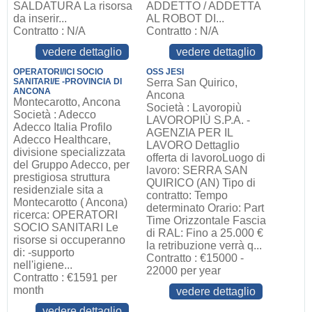
SALDATURA La risorsa
ADDETTO / ADDETTA
da inserir...
AL ROBOT DI...
Contratto : N/A
Contratto : N/A
vedere dettaglio
vedere dettaglio
OPERATORI/ICI SOCIO
OSS JESI
SANITARI/E -PROVINCIA DI
Serra San Quirico,
ANCONA
Ancona
Montecarotto, Ancona
Società : Lavoropiù
Società : Adecco
LAVOROPIÙ S.P.A. -
Adecco Italia Profilo
AGENZIA PER IL
Adecco Healthcare,
LAVORO Dettaglio
divisione specializzata
offerta di lavoroLuogo di
del Gruppo Adecco, per
lavoro: SERRA SAN
prestigiosa struttura
QUIRICO (AN) Tipo di
residenziale sita a
contratto: Tempo
Montecarotto ( Ancona)
determinato Orario: Part
ricerca: OPERATORI
Time Orizzontale Fascia
SOCIO SANITARI Le
di RAL: Fino a 25.000 €
risorse si occuperanno
la retribuzione verrà q...
di: -supporto
Contratto : €15000 -
nell'igiene...
22000 per year
Contratto : €1591 per
month
vedere dettaglio
vedere dettaglio