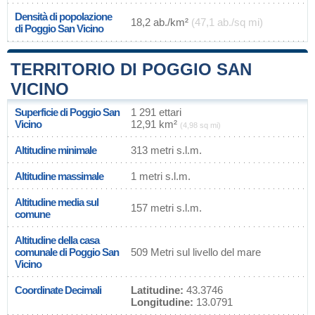
Densità di popolazione
18,2 ab./km²
(47,1 ab./sq mi)
di Poggio San Vicino
TERRITORIO DI POGGIO SAN
VICINO
Superficie di Poggio San
1 291 ettari
Vicino
12,91 km²
(4,98 sq mi)
Altitudine minimale
313 metri s.l.m.
Altitudine massimale
1 metri s.l.m.
Altitudine media sul
157 metri s.l.m.
comune
Altitudine della casa
comunale di Poggio San
509 Metri sul livello del mare
Vicino
Coordinate Decimali
Latitudine:
43.3746
Longitudine:
13.0791