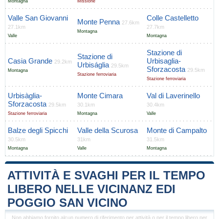
Montagna
Missione
Valle San Giovanni
Colle Castelletto
Monte Penna
27.6km
27.1km
27.7km
Montagna
Valle
Montagna
Stazione di
Stazione di
Casia Grande
Urbisaglia-
29.2km
Urbiságlia
29.5km
Sforzacosta
29.5km
Montagna
Stazione ferroviaria
Stazione ferroviaria
Urbisàglia-
Monte Cimara
Val di Laverinello
Sforzacosta
29.5km
30.1km
30.4km
Stazione ferroviaria
Montagna
Valle
Balze degli Spicchi
Valle della Scurosa
Monte di Campalto
30.5km
31km
31.5km
Montagna
Valle
Montagna
ATTIVITÀ E SVAGHI PER IL TEMPO
LIBERO NELLE VICINANZ EDI
POGGIO SAN VICINO
Non abbiamo fornito alcun numero di riferimento per attività o per il tempo libero per