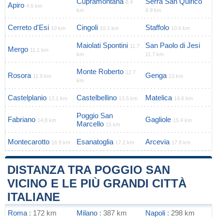
Cupramontana
Serra San Quirico
8.4
Apiro
4.6 km
km
8.9 km
Cerreto d'Esi
Cingoli
Staffolo
10 km
10.1 km
10.6 km
Maiolati Spontini
San Paolo di Jesi
11.7
Mergo
11.1 km
km
11.7 km
Monte Roberto
12.7
Rosora
Genga
11.9 km
13 km
km
Castelplanio
Castelbellino
Matelica
13.1 km
13.5 km
14.6 km
Poggio San
Fabriano
Gagliole
14.8 km
15.4 km
Marcello
15 km
Montecarotto
Esanatoglia
Arcevia
16.9 km
17.2 km
17.8 km
DISTANZA TRA POGGIO SAN
VICINO E LE PIÙ GRANDI CITTÀ
ITALIANE
Roma
: 172 km
Milano
: 387 km
Napoli
: 298 km