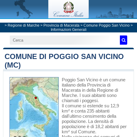
>
Regione di Marche
>
Provincia di Macerata
>
Comune Poggio San Vicino
>
Informazioni Generali
COMUNE DI POGGIO SAN VICINO
(MC)
Poggio San Vicino
è un comune
italiano
della Provincia di
Macerata
in
della Regione di
Marche
. I suoi abitanti sono
chiamati i poggesi.
Il comune si estende su 12,9
km² e conta 235 abitanti
dall'ultimo censimento della
popolazione. La densità di
popolazione è di 18,2 abitanti per
km² sul Comune.
Nelle vicinanze dei comuni di