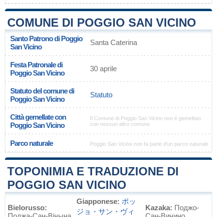
COMUNE DI POGGIO SAN VICINO
Santo Patrono di Poggio
Santa Caterina
San Vicino
Festa Patronale di
30 aprile
Poggio San Vicino
Statuto del comune di
Statuto
Poggio San Vicino
Città gemellate con
Il Comune di Poggio San Vicino non è gemellato
Poggio San Vicino
con nessun altro comune.
Parco naturale
Poggio San Vicino non fa parte d'un parco naturale
TOPONIMIA E TRADUZIONE DI
POGGIO SAN VICINO
Giapponese:
ポッ
Bielorusso:
Kazaka:
Поджо-
ジョ・サン・ヴィ
Поджа-Сан-Вічына
Сан-Вичино