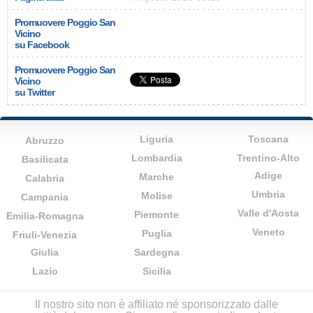
Promuovere Poggio San
Vicino
su Facebook
Promuovere Poggio San
Vicino
su Twitter
Liguria
Toscana
Abruzzo
Lombardia
Trentino-Alto
Basilicata
Adige
Marche
Calabria
Umbria
Molise
Campania
Valle d'Aosta
Piemonte
Emilia-Romagna
Veneto
Puglia
Friuli-Venezia
Giulia
Sardegna
Lazio
Sicilia
Il nostro sito non è affiliato né sponsorizzato dalle