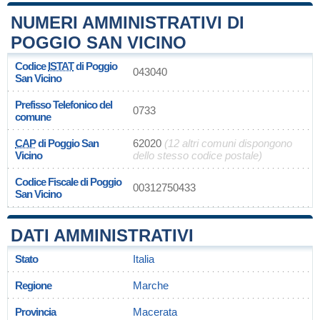
NUMERI AMMINISTRATIVI DI
POGGIO SAN VICINO
Codice
ISTAT
di Poggio
043040
San Vicino
Prefisso Telefonico del
0733
comune
CAP
di Poggio San
62020
(12 altri comuni dispongono
Vicino
dello stesso codice postale)
Codice Fiscale di Poggio
00312750433
San Vicino
DATI AMMINISTRATIVI
Stato
Italia
Regione
Marche
Provincia
Macerata