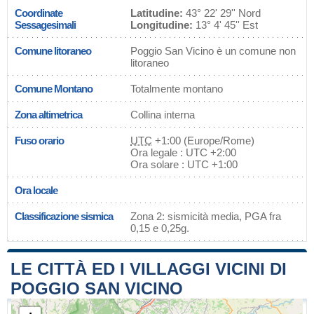
Coordinate
Latitudine:
43° 22' 29'' Nord
Sessagesimali
Longitudine:
13° 4' 45'' Est
Comune litoraneo
Poggio San Vicino è un comune non
litoraneo
Comune Montano
Totalmente montano
Zona altimetrica
Collina interna
Fuso orario
UTC
+1:00 (Europe/Rome)
Ora legale : UTC +2:00
Ora solare : UTC +1:00
Ora locale
Classificazione sismica
Zona 2: sismicità media, PGA fra
0,15 e 0,25g.
LE CITTÀ ED I VILLAGGI VICINI DI
POGGIO SAN VICINO