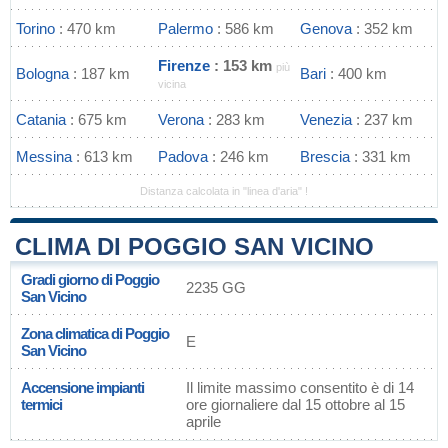
Torino
: 470 km
Palermo
: 586 km
Genova
: 352 km
Firenze
: 153 km
più
Bologna
: 187 km
Bari
: 400 km
vicina
Catania
: 675 km
Verona
: 283 km
Venezia
: 237 km
Messina
: 613 km
Padova
: 246 km
Brescia
: 331 km
Distanza calcolata in "linea d'aria" !
CLIMA DI POGGIO SAN VICINO
Gradi giorno di Poggio
2235 GG
San Vicino
Zona climatica di Poggio
E
San Vicino
Accensione impianti
Il limite massimo consentito è di 14
termici
ore giornaliere dal 15 ottobre al 15
aprile