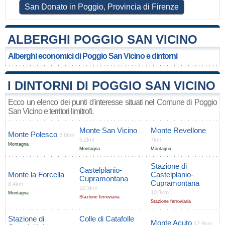
San Donato in Poggio, Provincia di Firenze
ALBERGHI POGGIO SAN VICINO
Alberghi economici di Poggio San Vicino e dintorni
I DINTORNI DI POGGIO SAN VICINO
Ecco un elenco dei punti d'interesse situati nel Comune di Poggio
San Vicino e territori limitrofi.
Monte San Vicino
Monte Revellone
Monte Polesco
3.8km
5.2km
7km
Montagna
Montagna
Montagna
Stazione di
Castelplanio-
Monte la Forcella
Castelplanio-
Cupramontana
Cupramontana
8.4km
10.3km
10.3km
Montagna
Stazione ferroviaria
Stazione ferroviaria
Stazione di
Colle di Catafolle
Monte Acuto
12.9km