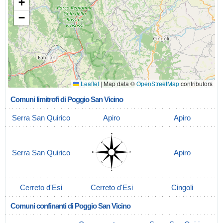
+
−
Leaflet
|
Map data ©
OpenStreetMap
contributors
Comuni limitrofi di Poggio San Vicino
Serra San Quirico
Apiro
Apiro
Serra San Quirico
Apiro
Cerreto d'Esi
Cerreto d'Esi
Cingoli
Comuni confinanti di Poggio San Vicino