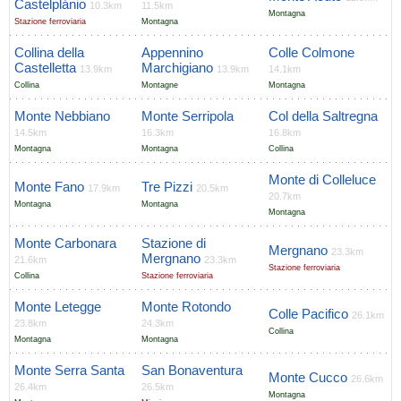
Castelplánio
10.3km
11.5km
Montagna
Stazione ferroviaria
Montagna
Collina della
Appennino
Colle Colmone
Castelletta
Marchigiano
13.9km
13.9km
14.1km
Collina
Montagne
Montagna
Monte Nebbiano
Monte Serripola
Col della Saltregna
14.5km
16.3km
16.8km
Montagna
Montagna
Collina
Monte di Colleluce
Monte Fano
Tre Pizzi
17.9km
20.5km
20.7km
Montagna
Montagna
Montagna
Monte Carbonara
Stazione di
Mergnano
23.3km
Mergnano
21.6km
23.3km
Stazione ferroviaria
Collina
Stazione ferroviaria
Monte Letegge
Monte Rotondo
Colle Pacifico
26.1km
23.8km
24.3km
Collina
Montagna
Montagna
Monte Serra Santa
San Bonaventura
Monte Cucco
26.6km
26.4km
26.5km
Montagna