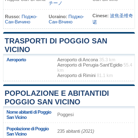
チーノ
Cinese:
波焦圣维奇
Russo:
Поджо-
Ucraino:
Поджо-
Сан-Вичино
Сан-Вічино
诺
TRASPORTI DI POGGIO SAN
VICINO
Aeroporto
Aeroporto di Ancona
35.3 km
Aeroporto di Perugia-Sant'Egidio
55.4
km
Aeroporto di Rimini
81.1 km
POPOLAZIONE E ABITANTIDI
POGGIO SAN VICINO
Nome abitanti di Poggio
Poggesi
San Vicino
Popolazione di Poggio
235 abitanti
(2021)
San Vicino