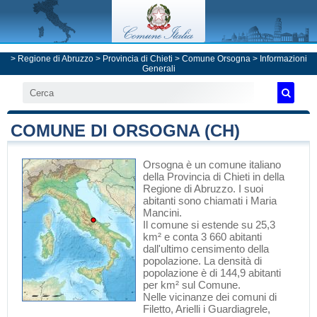
>
Regione di Abruzzo
>
Provincia di Chieti
>
Comune Orsogna
> Informazioni
Generali
COMUNE DI ORSOGNA (CH)
Orsogna
è un comune italiano
della Provincia di Chieti
in
della
Regione di Abruzzo
. I suoi
abitanti sono chiamati i Maria
Mancini.
Il comune si estende su 25,3
km² e conta 3 660 abitanti
dall'ultimo censimento della
popolazione. La densità di
popolazione è di 144,9 abitanti
per km² sul Comune.
Nelle vicinanze dei comuni di
Filetto
,
Arielli
i
Guardiagrele
,