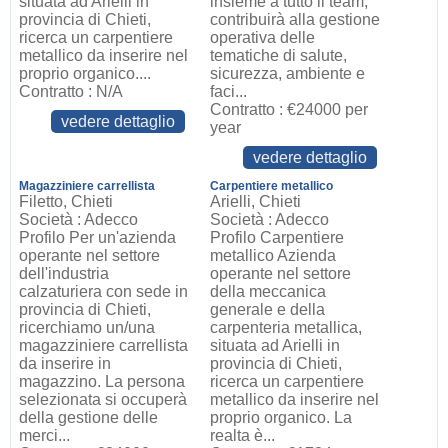
situata ad Arielli in
insieme a tutto il team,
provincia di Chieti,
contribuirà alla gestione
ricerca un carpentiere
operativa delle
metallico da inserire nel
tematiche di salute,
proprio organico....
sicurezza, ambiente e
Contratto : N/A
faci...
Contratto : €24000 per
vedere dettaglio
year
vedere dettaglio
Magazziniere carrellista
Carpentiere metallico
Filetto, Chieti
Arielli, Chieti
Società : Adecco
Società : Adecco
Profilo Per un'azienda
Profilo Carpentiere
operante nel settore
metallico Azienda
dell'industria
operante nel settore
calzaturiera con sede in
della meccanica
provincia di Chieti,
generale e della
ricerchiamo un/una
carpenteria metallica,
magazziniere carrellista
situata ad Arielli in
da inserire in
provincia di Chieti,
magazzino. La persona
ricerca un carpentiere
selezionata si occuperà
metallico da inserire nel
della gestione delle
proprio organico. La
merci...
realta è...