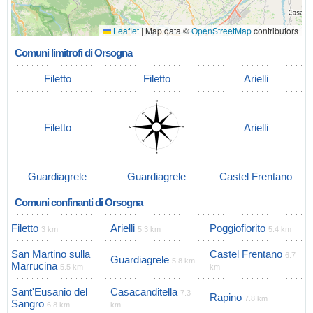
Leaflet
|
Map data ©
OpenStreetMap
contributors
Comuni limitrofi di Orsogna
Filetto
Filetto
Arielli
Filetto
Arielli
Guardiagrele
Guardiagrele
Castel Frentano
Comuni confinanti di Orsogna
Filetto
Arielli
Poggiofiorito
3 km
5.3 km
5.4 km
San Martino sulla
Castel Frentano
6.7
Guardiagrele
5.8 km
Marrucina
5.5 km
km
Sant'Eusanio del
Casacanditella
7.3
Rapino
7.8 km
Sangro
6.8 km
km