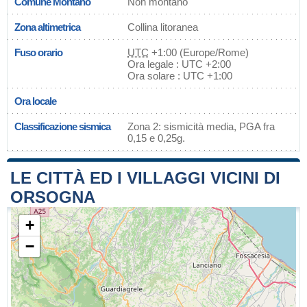
Comune Montano
Non montano
Zona altimetrica
Collina litoranea
Fuso orario
UTC
+1:00 (Europe/Rome)
Ora legale : UTC +2:00
Ora solare : UTC +1:00
Ora locale
Classificazione sismica
Zona 2: sismicità media, PGA fra
0,15 e 0,25g.
LE CITTÀ ED I VILLAGGI VICINI DI
ORSOGNA
+
−