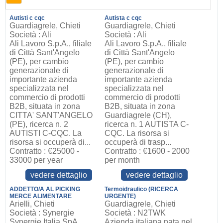
Autisti c cqc
Autista c cqc
Guardiagrele, Chieti
Guardiagrele, Chieti
Società : Ali
Società : Ali
Ali Lavoro S.p.A., filiale
Ali Lavoro S.p.A., filiale
di Città Sant'Angelo
di Città Sant'Angelo
(PE), per cambio
(PE), per cambio
generazionale di
generazionale di
importante azienda
importante azienda
specializzata nel
specializzata nel
commercio di prodotti
commercio di prodotti
B2B, situata in zona
B2B, situata in zona
CITTA' SANT'ANGELO
Guardiagrele (CH),
(PE), ricerca n. 2
ricerca n. 1 AUTISTA C-
AUTISTI C-CQC. La
CQC. La risorsa si
risorsa si occuperà di...
occuperà di trasp...
Contratto : €25000 -
Contratto : €1600 - 2000
33000 per year
per month
vedere dettaglio
vedere dettaglio
ADDETTO/A AL PICKING
Termoidraulico (RICERCA
MERCE ALIMENTARE
URGENTE)
Arielli, Chieti
Guardiagrele, Chieti
Società : Synergie
Società : N2TWK
Synergie Italia SpA,
Azienda italiana nata nel