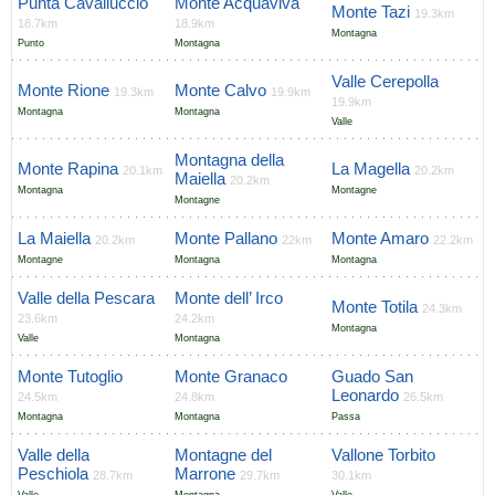
Punta Cavalluccio
Monte Acquaviva
Monte Tazi
19.3km
18.7km
18.9km
Montagna
Punto
Montagna
Valle Cerepolla
Monte Rione
Monte Calvo
19.3km
19.9km
19.9km
Montagna
Montagna
Valle
Montagna della
Monte Rapina
La Magella
20.1km
20.2km
Maiella
20.2km
Montagna
Montagne
Montagne
La Maiella
Monte Pallano
Monte Amaro
20.2km
22km
22.2km
Montagne
Montagna
Montagna
Valle della Pescara
Monte dell’ Irco
Monte Totila
24.3km
23.6km
24.2km
Montagna
Valle
Montagna
Monte Tutoglio
Monte Granaco
Guado San
Leonardo
24.5km
24.8km
26.5km
Montagna
Montagna
Passa
Valle della
Montagne del
Vallone Torbito
Peschiola
Marrone
28.7km
29.7km
30.1km