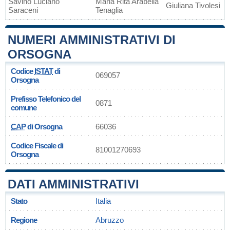
Savino Luciano
Maria Rita Arabella
Giuliana Tivolesi
Saraceni
Tenaglia
NUMERI AMMINISTRATIVI DI
ORSOGNA
Codice
ISTAT
di
069057
Orsogna
Prefisso Telefonico del
0871
comune
CAP
di Orsogna
66036
Codice Fiscale di
81001270693
Orsogna
DATI AMMINISTRATIVI
Stato
Italia
Regione
Abruzzo