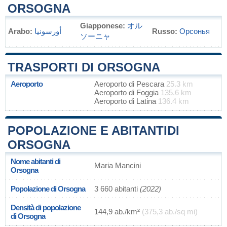
ORSOGNA
Giapponese:
オル
Arabo:
أورسونيا
Russo:
Орсонья
ソーニャ
TRASPORTI DI ORSOGNA
Aeroporto
Aeroporto di Pescara
25.3 km
Aeroporto di Foggia
135.6 km
Aeroporto di Latina
136.4 km
POPOLAZIONE E ABITANTIDI
ORSOGNA
Nome abitanti di
Maria Mancini
Orsogna
Popolazione di Orsogna
3 660 abitanti
(2022)
Densità di popolazione
144,9 ab./km²
(375,3 ab./sq mi)
di Orsogna