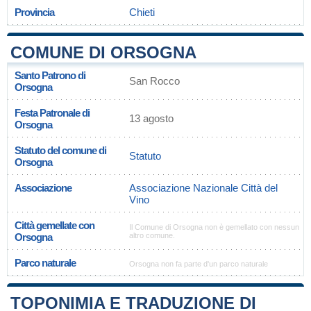
Provincia
Chieti
COMUNE DI ORSOGNA
Santo Patrono di
San Rocco
Orsogna
Festa Patronale di
13 agosto
Orsogna
Statuto del comune di
Statuto
Orsogna
Associazione
Associazione Nazionale Città del
Vino
Città gemellate con
Il Comune di Orsogna non è gemellato con nessun
Orsogna
altro comune.
Parco naturale
Orsogna non fa parte d'un parco naturale
TOPONIMIA E TRADUZIONE DI