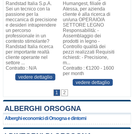
Randstad Italia S.p.A.
Humangest, filiale di
Sei un tecnico con la
Atessa, per azienda
passione per la
cliente è alla ricerca di
meccanica di precisione
un/una OPERAIO/A
e desideri intraprendere
SETTORE LEGNO
un percorso
Responsabilità: -
professionale in un
Assemblaggio dei
contesto stimolante?
prodotti in legno -
Randstad Italia ricerca
Controllo qualità dei
per importante realtà
pezzi realizzati Requisiti
cliente operante nel
richiesti: - Precisione,
settore ...
m...
Contratto : N/A
Contratto : €1200 - 1600
per month
vedere dettaglio
vedere dettaglio
1
2
ALBERGHI ORSOGNA
Alberghi economici di Orsogna e dintorni