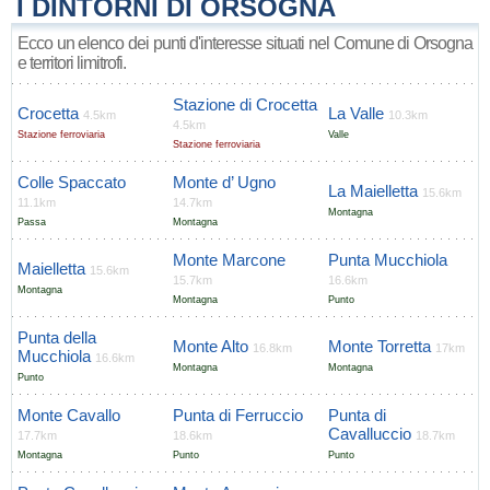
I DINTORNI DI ORSOGNA
Ecco un elenco dei punti d'interesse situati nel Comune di Orsogna
e territori limitrofi.
Stazione di Crocetta
Crocetta
La Valle
4.5km
10.3km
4.5km
Stazione ferroviaria
Valle
Stazione ferroviaria
Colle Spaccato
Monte d’ Ugno
La Maielletta
15.6km
11.1km
14.7km
Montagna
Passa
Montagna
Monte Marcone
Punta Mucchiola
Maielletta
15.6km
15.7km
16.6km
Montagna
Montagna
Punto
Punta della
Monte Alto
Monte Torretta
16.8km
17km
Mucchiola
16.6km
Montagna
Montagna
Punto
Monte Cavallo
Punta di Ferruccio
Punta di
Cavalluccio
17.7km
18.6km
18.7km
Montagna
Punto
Punto