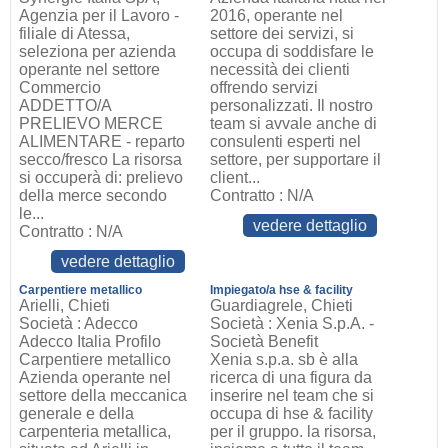
Agenzia per il Lavoro -
2016, operante nel
filiale di Atessa,
settore dei servizi, si
seleziona per azienda
occupa di soddisfare le
operante nel settore
necessità dei clienti
Commercio
offrendo servizi
ADDETTO/A
personalizzati. Il nostro
PRELIEVO MERCE
team si avvale anche di
ALIMENTARE - reparto
consulenti esperti nel
secco/fresco La risorsa
settore, per supportare il
si occuperà di: prelievo
client...
della merce secondo
Contratto : N/A
le...
vedere dettaglio
Contratto : N/A
vedere dettaglio
Carpentiere metallico
Impiegato/a hse & facility
Arielli, Chieti
Guardiagrele, Chieti
Società : Adecco
Società : Xenia S.p.A. -
Adecco Italia Profilo
Società Benefit
Carpentiere metallico
Xenia s.p.a. sb è alla
Azienda operante nel
ricerca di una figura da
settore della meccanica
inserire nel team che si
generale e della
occupa di hse & facility
carpenteria metallica,
per il gruppo. la risorsa,