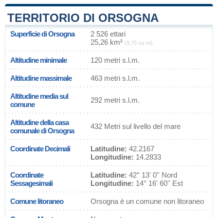
TERRITORIO DI ORSOGNA
Superficie di Orsogna
2 526 ettari
25,26 km²
(9,75 sq mi)
Altitudine minimale
120 metri s.l.m.
Altitudine massimale
463 metri s.l.m.
Altitudine media sul
292 metri s.l.m.
comune
Altitudine della casa
432 Metri sul livello del mare
comunale di Orsogna
Coordinate Decimali
Latitudine:
42.2167
Longitudine:
14.2833
Coordinate
Latitudine:
42° 13' 0'' Nord
Sessagesimali
Longitudine:
14° 16' 60'' Est
Comune litoraneo
Orsogna è un comune non litoraneo