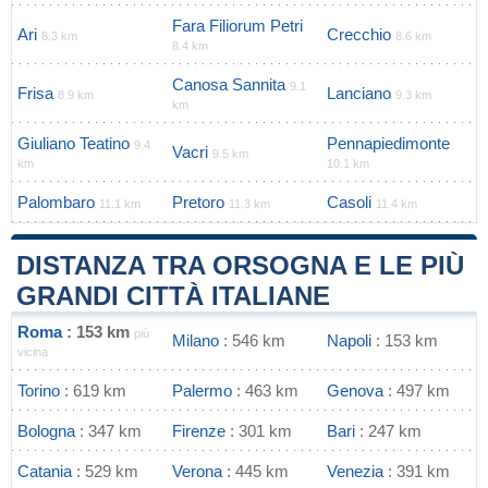
Fara Filiorum Petri
Ari
Crecchio
8.3 km
8.6 km
8.4 km
Canosa Sannita
9.1
Frisa
Lanciano
8.9 km
9.3 km
km
Giuliano Teatino
Pennapiedimonte
9.4
Vacri
9.5 km
km
10.1 km
Palombaro
Pretoro
Casoli
11.1 km
11.3 km
11.4 km
DISTANZA TRA ORSOGNA E LE PIÙ
GRANDI CITTÀ ITALIANE
Roma
: 153 km
più
Milano
: 546 km
Napoli
: 153 km
vicina
Torino
: 619 km
Palermo
: 463 km
Genova
: 497 km
Bologna
: 347 km
Firenze
: 301 km
Bari
: 247 km
Catania
: 529 km
Verona
: 445 km
Venezia
: 391 km