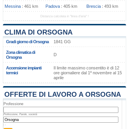
Messina
: 461 km
Padova
: 405 km
Brescia
: 493 km
Distanza calcolata in "linea d'aria" !
CLIMA DI ORSOGNA
Gradi giorno di Orsogna
1841 GG
Zona climatica di
D
Orsogna
Accensione impianti
Il limite massimo consentito è di 12
termici
ore giornaliere dal 1º novembre al 15
aprile
OFFERTE DI LAVORO A ORSOGNA
Professione
Professione, Parole, società
, ,