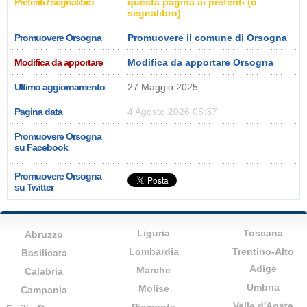
Preferiti / segnalibro
questa pagina ai preferiti (o
segnalibro)
Promuovere Orsogna
Promuovere il comune di Orsogna
Modifica da apportare
Modifica da apportare Orsogna
Ultimo aggiornamento
27 Maggio 2025
Pagina data
4 Agosto 2026 05:37
Promuovere Orsogna
su Facebook
Promuovere Orsogna
su Twitter
Liguria
Toscana
Abruzzo
Lombardia
Trentino-Alto
Basilicata
Adige
Marche
Calabria
Umbria
Molise
Campania
Valle d'Aosta