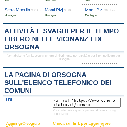
Valle
Montagna
Valle
Serra Montillo
Monti Pizj
Monti Pizi
30.5km
30.8km
30.8km
Montagne
Montagne
Montagne
ATTIVITÀ E SVAGHI PER IL TEMPO
LIBERO NELLE VICINANZ EDI
ORSOGNA
Non abbiamo fornito alcun numero di riferimento per attività o per il tempo libero per
Orsogna
LA PAGINA DI ORSOGNA
SULL'ELENCO TELEFONICO DEI
COMUNI
URL
Puoi collegarti a questa pagina attraverso il rigo
sottostante.
Aggiungi Orsogna a
Clicca sul link per aggiungere