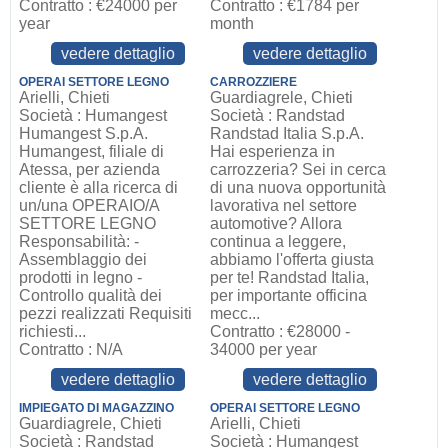
Contratto : €24000 per
Contratto : €1784 per
year
month
vedere dettaglio
vedere dettaglio
OPERAI SETTORE LEGNO
CARROZZIERE
Arielli, Chieti
Guardiagrele, Chieti
Società : Humangest
Società : Randstad
Humangest S.p.A.
Randstad Italia S.p.A.
Humangest, filiale di
Hai esperienza in
Atessa, per azienda
carrozzeria? Sei in cerca
cliente è alla ricerca di
di una nuova opportunità
un/una OPERAIO/A
lavorativa nel settore
SETTORE LEGNO
automotive? Allora
Responsabilità: -
continua a leggere,
Assemblaggio dei
abbiamo l'offerta giusta
prodotti in legno -
per te! Randstad Italia,
Controllo qualità dei
per importante officina
pezzi realizzati Requisiti
mecc...
richiesti...
Contratto : €28000 -
Contratto : N/A
34000 per year
vedere dettaglio
vedere dettaglio
IMPIEGATO DI MAGAZZINO
OPERAI SETTORE LEGNO
Guardiagrele, Chieti
Arielli, Chieti
Società : Randstad
Società : Humangest