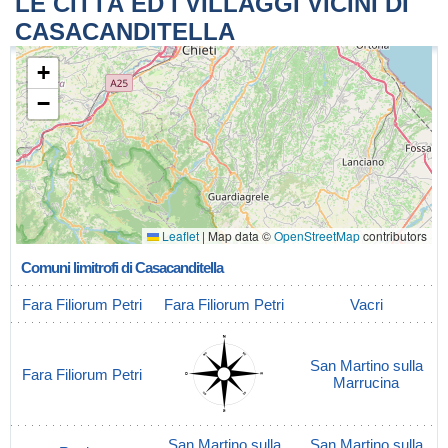
LE CITTÀ ED I VILLAGGI VICINI DI
CASACANDITELLA
+
−
Leaflet
|
Map data ©
OpenStreetMap
contributors
Comuni limitrofi di Casacanditella
Fara Filiorum Petri
Fara Filiorum Petri
Vacri
San Martino sulla
Fara Filiorum Petri
Marrucina
San Martino sulla
San Martino sulla