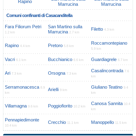
Rapino
Marrucina
Marrucina
Comuni confinanti di Casacanditella
Fara Filiorum Petri
San Martino sulla
Filetto
4.3 km
Marrucina
1.2 km
2.7 km
Roccamontepiano
Rapino
Pretoro
4.4 km
5.8 km
5.9 km
Vacri
Bucchianico
Guardiagrele
6.1 km
6.6 km
6.7 km
Casalincontrada
7.6
Ari
Orsogna
7.3 km
7.3 km
km
Serramonacesca
Giuliano Teatino
8.9
9.4
Arielli
9 km
km
km
Canosa Sannita
10.4
Villamagna
Poggiofiorito
9.6 km
10.2 km
km
Pennapiedimonte
Crecchio
Manoppello
11.1 km
11.5 km
10.4 km