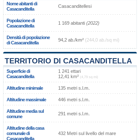
Nome abitanti di
Casacanditellesi
Casacanditella
Popolazione di
1 169 abitanti
(2022)
Casacanditella
Densità di popolazione
94,2 ab./km²
(244,0 ab./sq mi)
di Casacanditella
TERRITORIO DI CASACANDITELLA
Superficie di
1 241 ettari
Casacanditella
12,41 km²
(4,79 sq mi)
Altitudine minimale
135 metri s.l.m.
Altitudine massimale
446 metri s.l.m.
Altitudine media sul
291 metri s.l.m.
comune
Altitudine della casa
comunale di
432 Metri sul livello del mare
Casacanditella