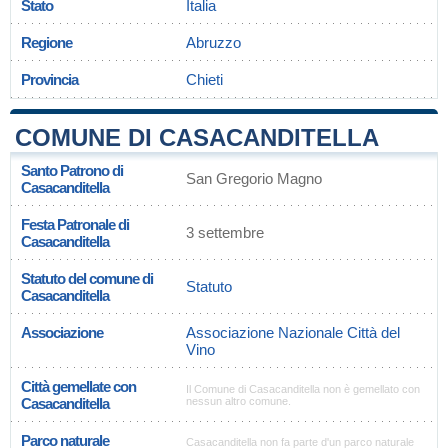
Stato
Italia
Regione
Abruzzo
Provincia
Chieti
COMUNE DI CASACANDITELLA
Santo Patrono di
San Gregorio Magno
Casacanditella
Festa Patronale di
3 settembre
Casacanditella
Statuto del comune di
Statuto
Casacanditella
Associazione
Associazione Nazionale Città del
Vino
Città gemellate con
Il Comune di Casacanditella non è gemellato con
Casacanditella
nessun altro comune.
Parco naturale
Casacanditella non fa parte d'un parco naturale