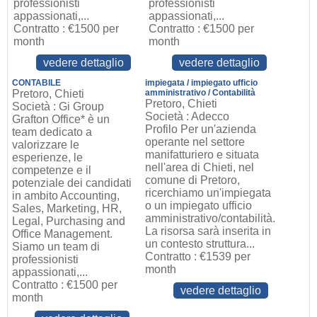
professionisti
professionisti
appassionati,...
appassionati,...
Contratto : €1500 per
Contratto : €1500 per
month
month
vedere dettaglio
vedere dettaglio
CONTABILE
impiegata / impiegato ufficio
Pretoro, Chieti
amministrativo / Contabilità
Pretoro, Chieti
Società : Gi Group
Società : Adecco
Grafton Office* è un
Profilo Per un'azienda
team dedicato a
operante nel settore
valorizzare le
manifatturiero e situata
esperienze, le
nell'area di Chieti, nel
competenze e il
comune di Pretoro,
potenziale dei candidati
ricerchiamo un'impiegata
in ambito Accounting,
o un impiegato ufficio
Sales, Marketing, HR,
amministrativo/contabilità.
Legal, Purchasing and
La risorsa sarà inserita in
Office Management.
un contesto struttura...
Siamo un team di
Contratto : €1539 per
professionisti
month
appassionati,...
Contratto : €1500 per
vedere dettaglio
month