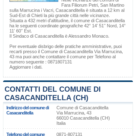
Fara Filiorum Petri
,
San Martino
sulla Marrucina
i
Vacri
, Casacanditella è situata a 12 km al
Sud-Est di
Chieti
la più grande città nelle vicinanze.
Situata a 432 metri d'altitudine, il comune di Casacanditella
ha le seguenti coordinate geografiche 42° 14' 51'' Nord, 14°
11' 60'' Est.
Il Sindaco di Casacanditella è Alessandro Monaco.
Per eventuale disbrigo delle pratiche amministrative, puoi
recarti presso il Comune di Casacanditella Via Marrucina,
43 ma puoi anche contattare il comune per Telefono al
numero seguente : 0871807131
Aggiornare i dati
.
CONTATTI DEL COMUNE DI
CASACANDITELLA (CH)
Indirizzo del comune di
Comune di Casacanditella
Casacanditella
Via Marrucina, 43
66010 Casacanditella (CH)
Italia
Telefono del comune
0871-807131