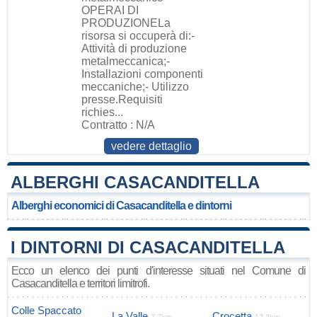
OPERAI DI
PRODUZIONELa
risorsa si occuperà di:-
Attività di produzione
metalmeccanica;-
Installazioni componenti
meccaniche;- Utilizzo
presse.Requisiti
richies...
Contratto : N/A
vedere dettaglio
ALBERGHI CASACANDITELLA
Alberghi economici di Casacanditella e dintorni
I DINTORNI DI CASACANDITELLA
Ecco un elenco dei punti d'interesse situati nel Comune di
Casacanditella e territori limitrofi.
Colle Spaccato
La Valle
Crocetta