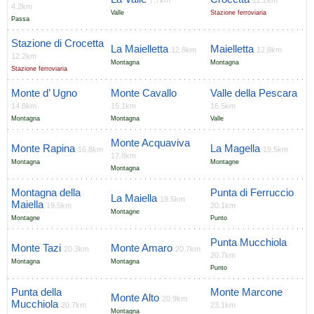
7.7km
12.2km
4.2km
Valle
Stazione ferroviaria
Passa
Stazione di Crocetta
La Maielletta
Maielletta
12.8km
12.8km
12.2km
Montagna
Montagna
Stazione ferroviaria
Monte d’ Ugno
Monte Cavallo
Valle della Pescara
14.8km
15.1km
16.5km
Montagna
Montagna
Valle
Monte Acquaviva
Monte Rapina
La Magella
16.8km
19.5km
17.8km
Montagna
Montagne
Montagna
Montagna della
Punta di Ferruccio
La Maiella
19.5km
Maiella
19.5km
20.1km
Montagne
Montagne
Punto
Punta Mucchiola
Monte Tazi
Monte Amaro
20.3km
20.7km
20.7km
Montagna
Montagna
Punto
Punta della
Monte Marcone
Monte Alto
20.9km
Mucchiola
20.7km
23.1km
Montagna