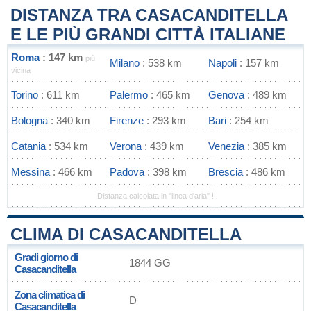
DISTANZA TRA CASACANDITELLA
E LE PIÙ GRANDI CITTÀ ITALIANE
Roma
: 147 km
più
Milano
: 538 km
Napoli
: 157 km
vicina
Torino
: 611 km
Palermo
: 465 km
Genova
: 489 km
Bologna
: 340 km
Firenze
: 293 km
Bari
: 254 km
Catania
: 534 km
Verona
: 439 km
Venezia
: 385 km
Messina
: 466 km
Padova
: 398 km
Brescia
: 486 km
Distanza calcolata in "linea d'aria" !
CLIMA DI CASACANDITELLA
Gradi giorno di
1844 GG
Casacanditella
Zona climatica di
D
Casacanditella