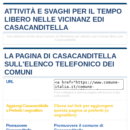
ATTIVITÀ E SVAGHI PER IL TEMPO
LIBERO NELLE VICINANZ EDI
CASACANDITELLA
Non abbiamo fornito alcun numero di riferimento per attività o per il tempo libero per
Casacanditella
LA PAGINA DI CASACANDITELLA
SULL'ELENCO TELEFONICO DEI
COMUNI
URL
Puoi collegarti a questa pagina attraverso il rigo
sottostante.
Aggiungi Casacanditella
Clicca sul link per aggiungere
a Preferiti / segnalibro
questa pagina ai preferiti (o
segnalibro)
Promuovere
Promuovere il comune di