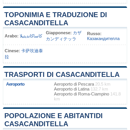
TOPONIMIA E TRADUZIONE DI
CASACANDITELLA
Giapponese:
カザ
Russo:
Arabo:
كاساكانديتيلا
Казакандителла
カンディテッラ
Cinese:
卡萨坎迪泰
拉
TRASPORTI DI CASACANDITELLA
Aeroporto
Aeroporto di Pescara
20.5 km
Aeroporto di Latina
132.7 km
Aeroporto di Roma-Ciampino
141.8
km
POPOLAZIONE E ABITANTIDI
CASACANDITELLA