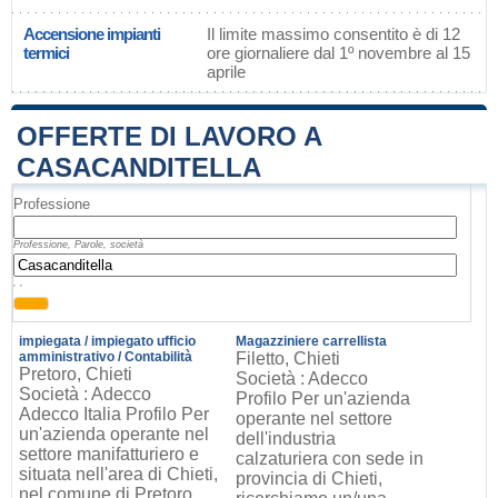
Accensione impianti
Il limite massimo consentito è di 12
termici
ore giornaliere dal 1º novembre al 15
aprile
OFFERTE DI LAVORO A
CASACANDITELLA
Professione
Professione, Parole, società
, ,
impiegata / impiegato ufficio
Magazziniere carrellista
amministrativo / Contabilità
Filetto, Chieti
Pretoro, Chieti
Società : Adecco
Società : Adecco
Profilo Per un'azienda
Adecco Italia Profilo Per
operante nel settore
un'azienda operante nel
dell'industria
settore manifatturiero e
calzaturiera con sede in
situata nell'area di Chieti,
provincia di Chieti,
nel comune di Pretoro,