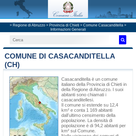
>
Regione di Abruzzo
>
Provincia di Chieti
>
Comune Casacanditella
>
Informazioni Generali
COMUNE DI CASACANDITELLA
(CH)
Casacanditella
è un comune
italiano
della Provincia di Chieti
in
della Regione di Abruzzo
. I suoi
abitanti sono chiamati i
casacanditellesi.
Il comune si estende su 12,4
km² e conta 1 169 abitanti
dall'ultimo censimento della
popolazione. La densità di
popolazione è di 94,2 abitanti per
km² sul Comune.
Nelle vicinanze dei comuni di