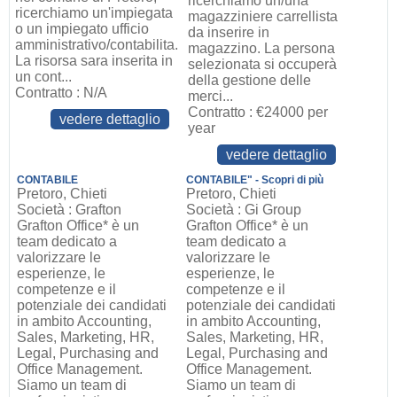
ricerchiamo un/una
ricerchiamo un'impiegata
magazziniere carrellista
o un impiegato ufficio
da inserire in
amministrativo/contabilita.
magazzino. La persona
La risorsa sara inserita in
selezionata si occuperà
un cont...
della gestione delle
Contratto : N/A
merci...
Contratto : €24000 per
vedere dettaglio
year
vedere dettaglio
CONTABILE
CONTABILE" - Scopri di più
Pretoro, Chieti
Pretoro, Chieti
Società : Grafton
Società : Gi Group
Grafton Office* è un
Grafton Office* è un
team dedicato a
team dedicato a
valorizzare le
valorizzare le
esperienze, le
esperienze, le
competenze e il
competenze e il
potenziale dei candidati
potenziale dei candidati
in ambito Accounting,
in ambito Accounting,
Sales, Marketing, HR,
Sales, Marketing, HR,
Legal, Purchasing and
Legal, Purchasing and
Office Management.
Office Management.
Siamo un team di
Siamo un team di