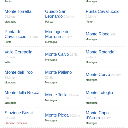
Punto
Montagna
Monte Torretta
Guado San
Punta Cavalluccio
Leonardo
24.3km
24.4km
24.8km
Montagna
Passa
Punto
Punta di
Montagne del
Monte Rione
26km
Cavalluccio
Marrone
24.8km
25.2km
Montagna
Punto
Montagna
Valle Cerepolla
Monte Rotondo
Monte Calvo
27.5km
27.5km
27.6km
Montagna
Valle
Montagna
Monte dell’ Irco
Monte Pallano
Monte Corvo
28.9km
28.1km
28.2km
Montagna
Montagna
Montagna
Monte della Rocca
Monte Tutoglio
Monte Totila
29.2km
29km
29.7km
Montagna
Montagna
Montagna
Stazione Bussi
Monte Capo
Monte Picca
30.2km
d’Acero
29.7km
30.3km
Montagna
Stazione ferroviaria
Montagna