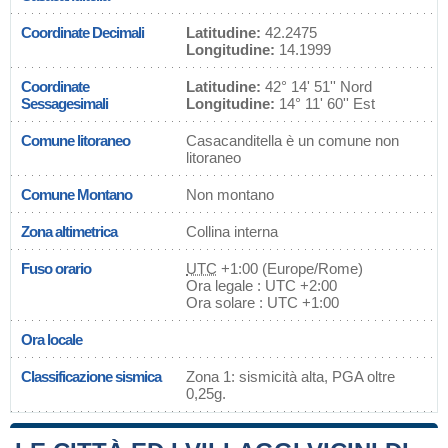
Coordinate Decimali
Latitudine:
42.2475
Longitudine:
14.1999
Coordinate
Latitudine:
42° 14' 51'' Nord
Sessagesimali
Longitudine:
14° 11' 60'' Est
Comune litoraneo
Casacanditella è un comune non
litoraneo
Comune Montano
Non montano
Zona altimetrica
Collina interna
Fuso orario
UTC
+1:00 (Europe/Rome)
Ora legale : UTC +2:00
Ora solare : UTC +1:00
Ora locale
Classificazione sismica
Zona 1: sismicità alta, PGA oltre
0,25g.