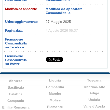
Casacanditella
Casacanditella
Modifica da apportare
Modifica da apportare
Casacanditella
Ultimo aggiornamento
27 Maggio 2025
Pagina data
4 Agosto 2026 05:37
Promuovere
Casacanditella
su Facebook
Promuovere
Casacanditella
su Twitter
Liguria
Toscana
Abruzzo
Lombardia
Trentino-Alto
Basilicata
Adige
Marche
Calabria
Umbria
Molise
Campania
Valle d'Aosta
Piemonte
Emilia-Romagna