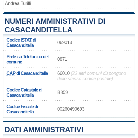
Andrea Turilli
NUMERI AMMINISTRATIVI DI
CASACANDITELLA
Codice
ISTAT
di
069013
Casacanditella
Prefisso Telefonico del
0871
comune
CAP
di Casacanditella
66010
(22 altri comuni dispongono
dello stesso codice postale)
Codice Catastale di
B859
Casacanditella
Codice Fiscale di
00260490693
Casacanditella
DATI AMMINISTRATIVI