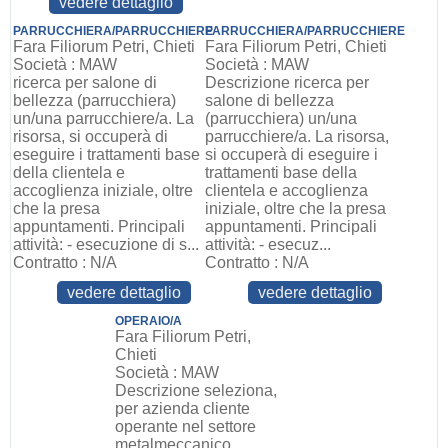
vedere dettaglio
PARRUCCHIERA/PARRUCCHIERE
PARRUCCHIERA/PARRUCCHIERE
Fara Filiorum Petri, Chieti
Fara Filiorum Petri, Chieti
Società : MAW
Società : MAW
ricerca per salone di
Descrizione ricerca per
bellezza (parrucchiera)
salone di bellezza
un/una parrucchiere/a. La
(parrucchiera) un/una
risorsa, si occuperà di
parrucchiere/a. La risorsa,
eseguire i trattamenti base
si occuperà di eseguire i
della clientela e
trattamenti base della
accoglienza iniziale, oltre
clientela e accoglienza
che la presa
iniziale, oltre che la presa
appuntamenti. Principali
appuntamenti. Principali
attività: - esecuzione di s...
attività: - esecuz...
Contratto : N/A
Contratto : N/A
vedere dettaglio
vedere dettaglio
OPERAIO/A
Fara Filiorum Petri,
Chieti
Società : MAW
Descrizione seleziona,
per azienda cliente
operante nel settore
metalmeccanico