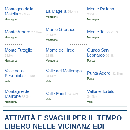
Montagna della
Monte Pallano
La Magella
25.4km
Maiella
25.4km
26.9km
Montagne
Montagne
Montagna
Monte Granaco
Monte Amaro
Monte Totila
27.1km
29.7km
28.5km
Montagna
Montagna
Montagna
Monte Tutoglio
Monte dell’ Irco
Guado San
Leonardo
29.8km
29.8km
31.3km
Montagna
Montagna
Passa
Valle della
Valle del Maltempo
Punta Aderci
32.9km
Peschiola
31.3km
31.6km
Punto
Valle
Valle
Montagne del
Vallone Torbito
Valle Fuddi
34.3km
Marrone
33.3km
34.4km
Valle
Montagna
Valle
ATTIVITÀ E SVAGHI PER IL TEMPO
LIBERO NELLE VICINANZ EDI