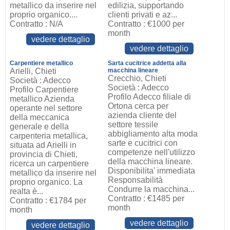
metallico da inserire nel
edilizia, supportando
proprio organico....
clienti privati e az...
Contratto : N/A
Contratto : €1000 per
month
vedere dettaglio
vedere dettaglio
Carpentiere metallico
Sarta cucitrice addetta alla
Arielli, Chieti
macchina lineare
Crecchio, Chieti
Società : Adecco
Società : Adecco
Profilo Carpentiere
Profilo Adecco filiale di
metallico Azienda
Ortona cerca per
operante nel settore
azienda cliente del
della meccanica
settore tessile
generale e della
abbigliamento alta moda
carpenteria metallica,
sarte e cucitrici con
situata ad Arielli in
competenze nell'utilizzo
provincia di Chieti,
della macchina lineare.
ricerca un carpentiere
Disponibilita' immediata
metallico da inserire nel
Responsabilità
proprio organico. La
Condurre la macchina...
realta è...
Contratto : €1485 per
Contratto : €1784 per
month
month
vedere dettaglio
vedere dettaglio