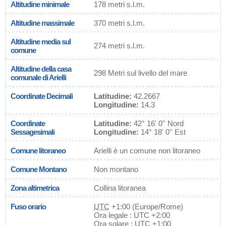
Altitudine minimale
178 metri s.l.m.
Altitudine massimale
370 metri s.l.m.
Altitudine media sul
274 metri s.l.m.
comune
Altitudine della casa
298 Metri sul livello del mare
comunale di Arielli
Coordinate Decimali
Latitudine:
42.2667
Longitudine:
14.3
Coordinate
Latitudine:
42° 16' 0'' Nord
Sessagesimali
Longitudine:
14° 18' 0'' Est
Comune litoraneo
Arielli è un comune non litoraneo
Comune Montano
Non montano
Zona altimetrica
Collina litoranea
Fuso orario
UTC
+1:00 (Europe/Rome)
Ora legale : UTC +2:00
Ora solare : UTC +1:00