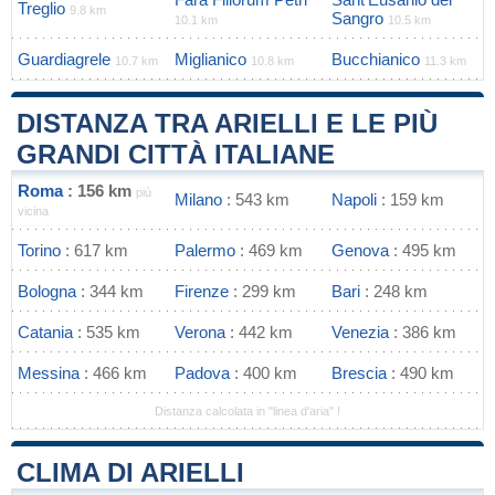
Treglio
9.8 km
Sangro
10.1 km
10.5 km
Guardiagrele
Miglianico
Bucchianico
10.7 km
10.8 km
11.3 km
DISTANZA TRA ARIELLI E LE PIÙ
GRANDI CITTÀ ITALIANE
Roma
: 156 km
più
Milano
: 543 km
Napoli
: 159 km
vicina
Torino
: 617 km
Palermo
: 469 km
Genova
: 495 km
Bologna
: 344 km
Firenze
: 299 km
Bari
: 248 km
Catania
: 535 km
Verona
: 442 km
Venezia
: 386 km
Messina
: 466 km
Padova
: 400 km
Brescia
: 490 km
Distanza calcolata in "linea d'aria" !
CLIMA DI ARIELLI