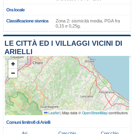
Ora locale
Classificazione sismica
Zona 2: sismicità media, PGA fra
0,15 e 0,25g.
LE CITTÀ ED I VILLAGGI VICINI DI
ARIELLI
+
−
Leaflet
|
Map data ©
OpenStreetMap
contributors
Comuni limitrofi di Arielli
Ari
Crecchio
Crecchio