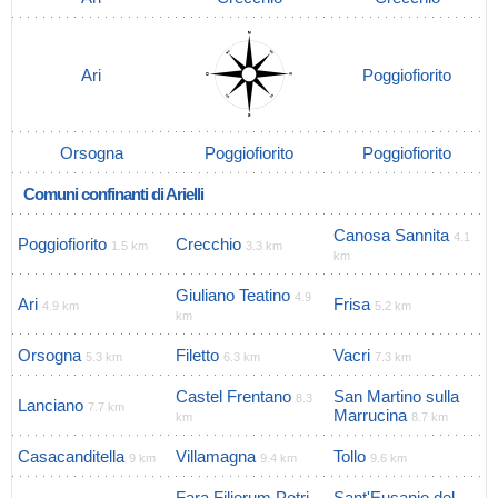
Ari
Poggiofiorito
Orsogna
Poggiofiorito
Poggiofiorito
Comuni confinanti di Arielli
Canosa Sannita
4.1
Poggiofiorito
Crecchio
1.5 km
3.3 km
km
Giuliano Teatino
4.9
Ari
Frisa
4.9 km
5.2 km
km
Orsogna
Filetto
Vacri
5.3 km
6.3 km
7.3 km
Castel Frentano
San Martino sulla
8.3
Lanciano
7.7 km
Marrucina
km
8.7 km
Casacanditella
Villamagna
Tollo
9 km
9.4 km
9.6 km
Fara Filiorum Petri
Sant'Eusanio del