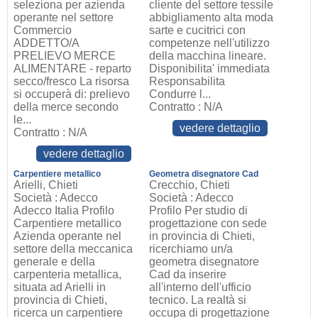
seleziona per azienda
cliente del settore tessile
operante nel settore
abbigliamento alta moda
Commercio
sarte e cucitrici con
ADDETTO/A
competenze nell'utilizzo
PRELIEVO MERCE
della macchina lineare.
ALIMENTARE - reparto
Disponibilita' immediata
secco/fresco La risorsa
Responsabilita
si occuperà di: prelievo
Condurre l...
della merce secondo
Contratto : N/A
le...
vedere dettaglio
Contratto : N/A
vedere dettaglio
Carpentiere metallico
Geometra disegnatore Cad
Arielli, Chieti
Crecchio, Chieti
Società : Adecco
Società : Adecco
Adecco Italia Profilo
Profilo Per studio di
Carpentiere metallico
progettazione con sede
Azienda operante nel
in provincia di Chieti,
settore della meccanica
ricerchiamo un/a
generale e della
geometra disegnatore
carpenteria metallica,
Cad da inserire
situata ad Arielli in
all'interno dell'ufficio
provincia di Chieti,
tecnico. La realtà si
ricerca un carpentiere
occupa di progettazione