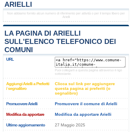
ARIELLI
Non abbiamo fornito alcun numero di riferimento per attività o per il tempo libero per
Arielli
LA PAGINA DI ARIELLI
SULL'ELENCO TELEFONICO DEI
COMUNI
URL
Puoi collegarti a questa pagina attraverso il rigo
sottostante.
Aggiungi Arielli a Preferiti
Clicca sul link per aggiungere
/ segnalibro
questa pagina ai preferiti (o
segnalibro)
Promuovere Arielli
Promuovere il comune di Arielli
Modifica da apportare
Modifica da apportare Arielli
Ultimo aggiornamento
27 Maggio 2025