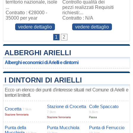
territorio nazionale, isole
Controllo qualità dei
...
pezzi realizzati Requisiti
Contratto : €28000 -
richiesti:...
35000 per year
Contratto : N/A
vedere dettaglio
vedere dettaglio
1
2
ALBERGHI ARIELLI
Alberghi economici di Arielli e dintorni
I DINTORNI DI ARIELLI
Ecco un elenco dei punti d'interesse situati nel Comune di Arielli e
territori limitrofi.
Stazione di Crocetta
Colle Spaccato
Crocetta
7.9km
7.9km
9.8km
Stazione ferroviaria
Stazione ferroviaria
Passa
Punta della
Punta Mucchiola
Punta di Ferruccio
Mucchiola