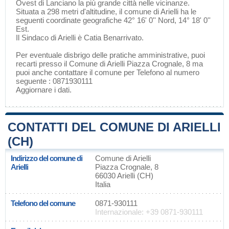
Ovest di
Lanciano
la più grande città nelle vicinanze.
Situata a 298 metri d'altitudine, il comune di Arielli ha le
seguenti coordinate geografiche 42° 16' 0'' Nord, 14° 18' 0''
Est.
Il Sindaco di Arielli è Catia Benarrivato.
Per eventuale disbrigo delle pratiche amministrative, puoi
recarti presso il Comune di Arielli Piazza Crognale, 8 ma
puoi anche contattare il comune per Telefono al numero
seguente : 0871930111
Aggiornare i dati
.
CONTATTI DEL COMUNE DI ARIELLI
(CH)
Indirizzo del comune di
Comune di Arielli
Arielli
Piazza Crognale, 8
66030 Arielli (CH)
Italia
Telefono del comune
0871-930111
Internazionale: +39 0871-930111