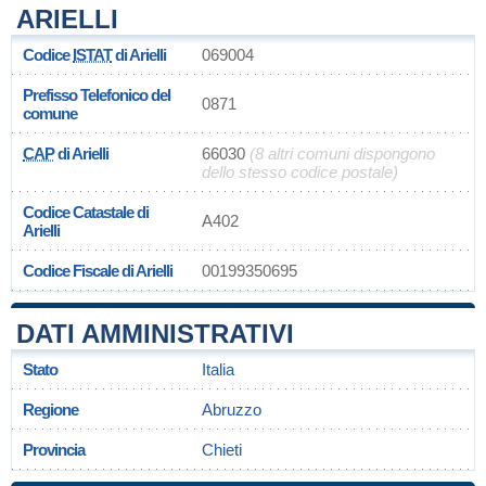
ARIELLI
Codice
ISTAT
di Arielli
069004
Prefisso Telefonico del
0871
comune
CAP
di Arielli
66030
(8 altri comuni dispongono
dello stesso codice postale)
Codice Catastale di
A402
Arielli
Codice Fiscale di Arielli
00199350695
DATI AMMINISTRATIVI
Stato
Italia
Regione
Abruzzo
Provincia
Chieti