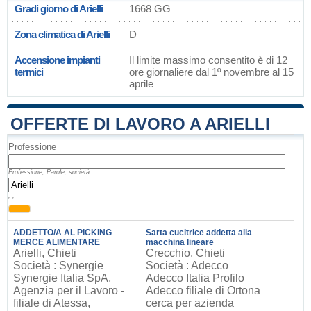
Gradi giorno di Arielli
1668 GG
Zona climatica di Arielli
D
Accensione impianti
Il limite massimo consentito è di 12
termici
ore giornaliere dal 1º novembre al 15
aprile
OFFERTE DI LAVORO A ARIELLI
Professione
Professione, Parole, società
, ,
ADDETTO/A AL PICKING
Sarta cucitrice addetta alla
MERCE ALIMENTARE
macchina lineare
Arielli, Chieti
Crecchio, Chieti
Società : Synergie
Società : Adecco
Synergie Italia SpA,
Adecco Italia Profilo
Agenzia per il Lavoro -
Adecco filiale di Ortona
filiale di Atessa,
cerca per azienda