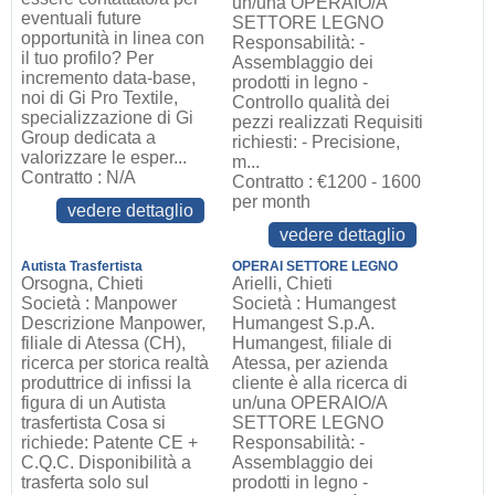
un/una OPERAIO/A
eventuali future
SETTORE LEGNO
opportunità in linea con
Responsabilità: -
il tuo profilo? Per
Assemblaggio dei
incremento data-base,
prodotti in legno -
noi di Gi Pro Textile,
Controllo qualità dei
specializzazione di Gi
pezzi realizzati Requisiti
Group dedicata a
richiesti: - Precisione,
valorizzare le esper...
m...
Contratto : N/A
Contratto : €1200 - 1600
per month
vedere dettaglio
vedere dettaglio
Autista Trasfertista
OPERAI SETTORE LEGNO
Orsogna, Chieti
Arielli, Chieti
Società : Manpower
Società : Humangest
Descrizione Manpower,
Humangest S.p.A.
filiale di Atessa (CH),
Humangest, filiale di
ricerca per storica realtà
Atessa, per azienda
produttrice di infissi la
cliente è alla ricerca di
figura di un Autista
un/una OPERAIO/A
trasfertista Cosa si
SETTORE LEGNO
richiede: Patente CE +
Responsabilità: -
C.Q.C. Disponibilità a
Assemblaggio dei
trasferta solo sul
prodotti in legno -