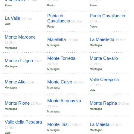
12.3km
12.3km
13.1km
Punto
Punto
Punto
Punta di
Punta Cavalluccio
La Valle
14.4km
Cavalluccio
16.5km
16.5km
Valle
Punto
Punto
Monte Marcone
Maielletta
La Maielletta
19.9km
19.9km
19.3km
Montagna
Montagna
Montagna
Monte Torretta
Monte Cavallo
Monte d’ Ugno
20km
20.9km
22.2km
Montagna
Montagna
Montagna
Valle Cerepolla
Monte Alto
Monte Calvo
22.4km
22.5km
23.1km
Montagna
Montagna
Valle
Monte Acquaviva
Monte Rione
Monte Rapina
23.7km
24.3km
23.9km
Montagna
Montagna
Montagna
Valle della Pescara
Monte Tazi
La Maiella
24.8km
25.4km
24.8km
Montagna
Montagne
Valle