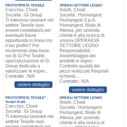
PROTOTIPISTA TESSILE
OPERAI SETTORE LEGNO
Crecchio, Chieti
Arielli, Chieti
Società : Gi Group
Società : Humangest
Ti interessa lavorare nel
Humangest S.p.A.
settore Tessile vuoi
Humangest, filiale di
essere contattato/a per
Atessa, per azienda
eventuali future
cliente è alla ricerca di
opportunità in linea con
un/una OPERAIO/A
il tuo profilo? Per
SETTORE LEGNO
incremento data-base,
Responsabilità: -
noi di Gi Pro Textile,
Assemblaggio dei
specializzazione di Gi
prodotti in legno -
Group dedicata a
Controllo qualità dei
valorizzare le esper...
pezzi realizzati Requisiti
Contratto : N/A
richiesti...
Contratto : N/A
vedere dettaglio
vedere dettaglio
PROTOTIPISTA TESSILE" -
OPERAI SETTORE LEGNO
Scopri di più
Arielli, Chieti
Crecchio, Chieti
Società : Humangest
Società : Gi Group
Humangest, filiale di
Ti interessa lavorare nel
Atessa, per azienda
settore Tessile vuoi
cliente è alla ricerca di
essere contattato/a per