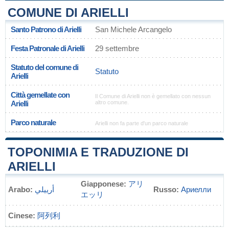
COMUNE DI ARIELLI
Santo Patrono di Arielli
San Michele Arcangelo
Festa Patronale di Arielli
29 settembre
Statuto del comune di
Statuto
Arielli
Città gemellate con
Il Comune di Arielli non è gemellato con nessun
Arielli
altro comune.
Parco naturale
Arielli non fa parte d'un parco naturale
TOPONIMIA E TRADUZIONE DI
ARIELLI
Giapponese:
アリ
Arabo:
أرييلي
Russo:
Ариелли
エッリ
Cinese:
阿列利