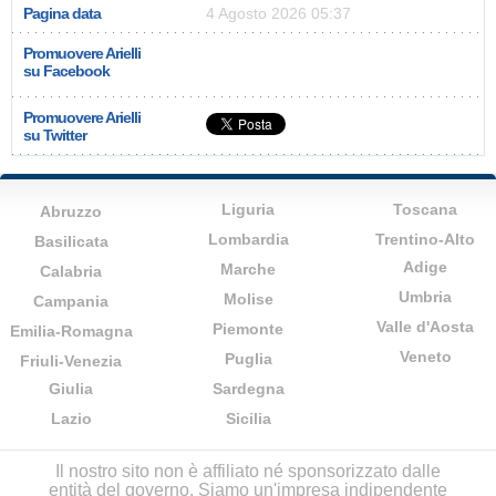
Pagina data
4 Agosto 2026 05:37
Promuovere Arielli
su Facebook
Promuovere Arielli
su Twitter
Liguria
Toscana
Abruzzo
Lombardia
Trentino-Alto
Basilicata
Adige
Marche
Calabria
Umbria
Molise
Campania
Valle d'Aosta
Piemonte
Emilia-Romagna
Veneto
Puglia
Friuli-Venezia
Giulia
Sardegna
Lazio
Sicilia
Il nostro sito non è affiliato né sponsorizzato dalle
entità del governo. Siamo un'impresa indipendente