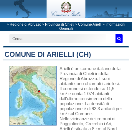
>
Regione di Abruzzo
>
Provincia di Chieti
>
Comune Arielli
> Informazioni
Generali
COMUNE DI ARIELLI (CH)
Arielli
è un comune italiano
della
Provincia di Chieti
in
della
Regione di Abruzzo
. I suoi
abitanti sono chiamati i ariellesi.
Il comune si estende su 11,5
km² e conta 1 074 abitanti
dall'ultimo censimento della
popolazione. La densità di
popolazione è di 93,3 abitanti per
km² sul Comune.
Nelle vicinanze dei comuni di
Poggiofiorito
,
Crecchio
i
Ari
,
Arielli è situata a 8 km al Nord-