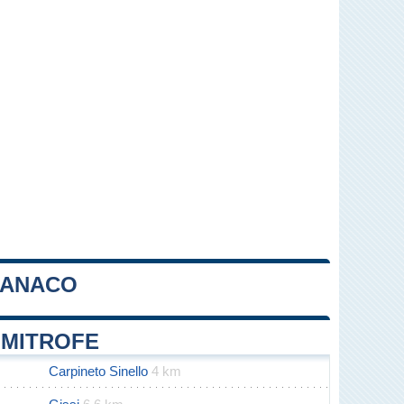
RANACO
Leaflet
|
Map data ©
OpenStreetMap
contributors
IMITROFE
Carpineto Sinello
4 km