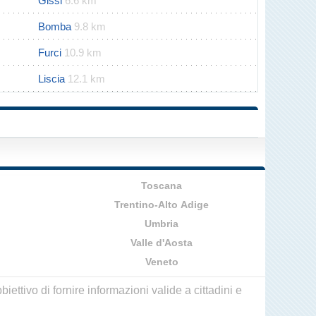
Gissi
6.6 km
Bomba
9.8 km
Furci
10.9 km
Liscia
12.1 km
Toscana
Trentino-Alto Adige
Umbria
Valle d'Aosta
Veneto
ettivo di fornire informazioni valide a cittadini e