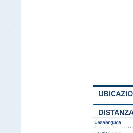
UBICAZI
+
DISTANZA
−
Casalanguida