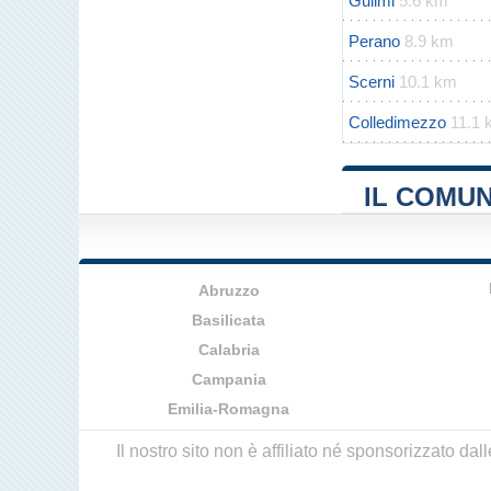
Guilmi
5.6 km
Perano
8.9 km
Scerni
10.1 km
Colledimezzo
11.1
IL COMU
Abruzzo
Basilicata
Calabria
Campania
Emilia-Romagna
Il nostro sito non è affiliato né sponsorizzato da