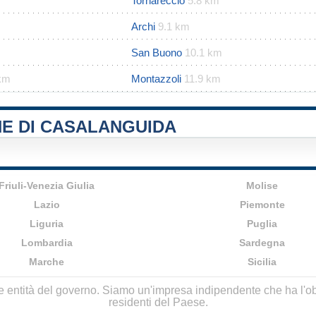
Tornareccio
5.8 km
Archi
9.1 km
San Buono
10.1 km
 km
Montazzoli
11.9 km
NE DI CASALANGUIDA
Friuli-Venezia Giulia
Molise
Lazio
Piemonte
Liguria
Puglia
Lombardia
Sardegna
Marche
Sicilia
lle entità del governo. Siamo un'impresa indipendente che ha l'obbi
residenti del Paese.