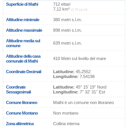
Superficie di Mathi
712 ettari
7,12 km²
(2,75 sq mi)
Altitudine minimale
380 metri s.l.m.
Altitudine massimale
898 metri s.l.m.
Altitudine media sul
639 metri s.l.m.
comune
Altitudine della casa
410 Metri sul livello del mare
comunale di Mathi
Coordinate Decimali
Latitudine:
45.2552
Longitudine:
7.54198
Coordinate
Latitudine:
45° 15' 19'' Nord
Sessagesimali
Longitudine:
7° 32' 31'' Est
Comune litoraneo
Mathi è un comune non litoraneo
Comune Montano
Non montano
Zona altimetrica
Collina interna