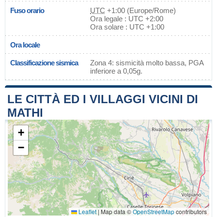
Fuso orario
UTC
+1:00 (Europe/Rome)
Ora legale : UTC +2:00
Ora solare : UTC +1:00
Ora locale
Classificazione sismica
Zona 4: sismicità molto bassa, PGA
inferiore a 0,05g.
LE CITTÀ ED I VILLAGGI VICINI DI
MATHI
+
−
Leaflet
|
Map data ©
OpenStreetMap
contributors