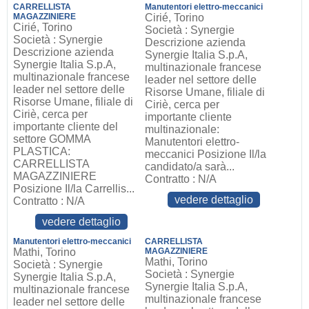
CARRELLISTA
Manutentori elettro-meccanici
MAGAZZINIERE
Cirié, Torino
Cirié, Torino
Società : Synergie
Società : Synergie
Descrizione azienda
Descrizione azienda
Synergie Italia S.p.A,
Synergie Italia S.p.A,
multinazionale francese
multinazionale francese
leader nel settore delle
leader nel settore delle
Risorse Umane, filiale di
Risorse Umane, filiale di
Ciriè, cerca per
Ciriè, cerca per
importante cliente
importante cliente del
multinazionale:
settore GOMMA
Manutentori elettro-
PLASTICA:
meccanici Posizione Il/la
CARRELLISTA
candidato/a sarà...
MAGAZZINIERE
Contratto : N/A
Posizione Il/la Carrellis...
vedere dettaglio
Contratto : N/A
vedere dettaglio
Manutentori elettro-meccanici
CARRELLISTA
Mathi, Torino
MAGAZZINIERE
Mathi, Torino
Società : Synergie
Società : Synergie
Synergie Italia S.p.A,
Synergie Italia S.p.A,
multinazionale francese
multinazionale francese
leader nel settore delle