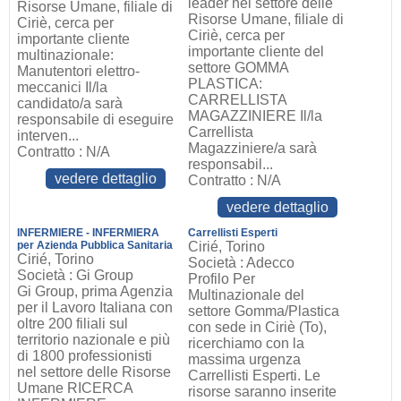
leader nel settore delle
Risorse Umane, filiale di
Risorse Umane, filiale di
Ciriè, cerca per
Ciriè, cerca per
importante cliente
importante cliente del
multinazionale:
settore GOMMA
Manutentori elettro-
PLASTICA:
meccanici Il/la
CARRELLISTA
candidato/a sarà
MAGAZZINIERE Il/la
responsabile di eseguire
Carrellista
interven...
Magazziniere/a sarà
Contratto : N/A
responsabil...
vedere dettaglio
Contratto : N/A
vedere dettaglio
INFERMIERE - INFERMIERA
Carrellisti Esperti
per Azienda Pubblica Sanitaria
Cirié, Torino
Cirié, Torino
Società : Adecco
Società : Gi Group
Profilo Per
Gi Group, prima Agenzia
Multinazionale del
per il Lavoro Italiana con
settore Gomma/Plastica
oltre 200 filiali sul
con sede in Ciriè (To),
territorio nazionale e più
ricerchiamo con la
di 1800 professionisti
massima urgenza
nel settore delle Risorse
Carrellisti Esperti. Le
Umane RICERCA
risorse saranno inserite