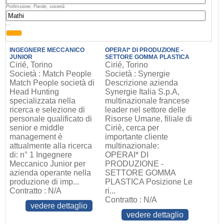
Professione, Parole, società
, ,
INGEGNERE MECCANICO
OPERAI* DI PRODUZIONE -
JUNIOR
SETTORE GOMMA PLASTICA
Cirié, Torino
Cirié, Torino
Società : Match People
Società : Synergie
Match People società di
Descrizione azienda
Head Hunting
Synergie Italia S.p.A,
specializzata nella
multinazionale francese
ricerca e selezione di
leader nel settore delle
personale qualificato di
Risorse Umane, filiale di
senior e middle
Ciriè, cerca per
management è
importante cliente
attualmente alla ricerca
multinazionale:
di: n° 1 Ingegnere
OPERAI* DI
Meccanico Junior per
PRODUZIONE -
azienda operante nella
SETTORE GOMMA
produzione di imp...
PLASTICA Posizione Le
Contratto : N/A
ri...
Contratto : N/A
vedere dettaglio
vedere dettaglio