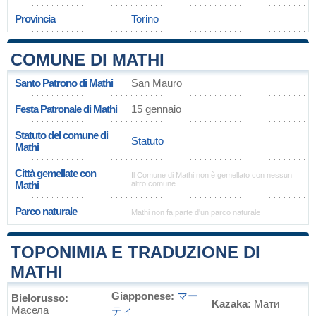
Provincia
Torino
COMUNE DI MATHI
Santo Patrono di Mathi
San Mauro
Festa Patronale di Mathi
15 gennaio
Statuto del comune di
Statuto
Mathi
Città gemellate con
Il Comune di Mathi non è gemellato con nessun
Mathi
altro comune.
Parco naturale
Mathi non fa parte d'un parco naturale
TOPONIMIA E TRADUZIONE DI
MATHI
Giapponese:
マー
Bielorusso:
Kazaka:
Мати
Масела
ティ