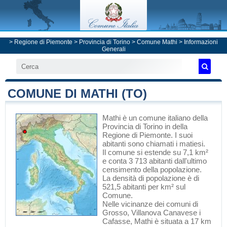
>
Regione di Piemonte
>
Provincia di Torino
>
Comune Mathi
> Informazioni
Generali
COMUNE DI MATHI (TO)
Mathi
è un comune italiano
della
Provincia di Torino
in
della
Regione di Piemonte
. I suoi
abitanti sono chiamati i matiesi.
Il comune si estende su 7,1 km²
e conta 3 713 abitanti dall'ultimo
censimento della popolazione.
La densità di popolazione è di
521,5 abitanti per km² sul
Comune.
Nelle vicinanze dei comuni di
Grosso
,
Villanova Canavese
i
Cafasse
, Mathi è situata a 17 km