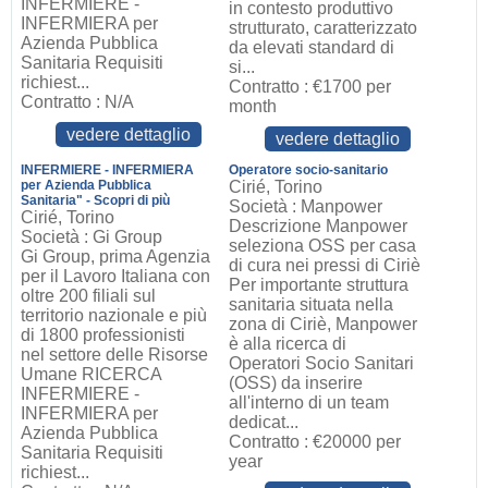
INFERMIERE -
in contesto produttivo
INFERMIERA per
strutturato, caratterizzato
Azienda Pubblica
da elevati standard di
Sanitaria Requisiti
si...
richiest...
Contratto : €1700 per
Contratto : N/A
month
vedere dettaglio
vedere dettaglio
INFERMIERE - INFERMIERA
Operatore socio-sanitario
per Azienda Pubblica
Cirié, Torino
Sanitaria" - Scopri di più
Società : Manpower
Cirié, Torino
Descrizione Manpower
Società : Gi Group
seleziona OSS per casa
Gi Group, prima Agenzia
di cura nei pressi di Ciriè
per il Lavoro Italiana con
Per importante struttura
oltre 200 filiali sul
sanitaria situata nella
territorio nazionale e più
zona di Ciriè, Manpower
di 1800 professionisti
è alla ricerca di
nel settore delle Risorse
Operatori Socio Sanitari
Umane RICERCA
(OSS) da inserire
INFERMIERE -
all'interno di un team
INFERMIERA per
dedicat...
Azienda Pubblica
Contratto : €20000 per
Sanitaria Requisiti
year
richiest...