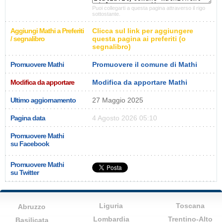
Puoi collegarti a questa pagina attraverso il rigo
sottostante.
Aggiungi Mathi a Preferiti
Clicca sul link per aggiungere
/ segnalibro
questa pagina ai preferiti (o
segnalibro)
Promuovere Mathi
Promuovere il comune di Mathi
Modifica da apportare
Modifica da apportare Mathi
Ultimo aggiornamento
27 Maggio 2025
Pagina data
4 Agosto 2026 05:10
Promuovere Mathi
su Facebook
Promuovere Mathi
su Twitter
Liguria
Toscana
Abruzzo
Lombardia
Trentino-Alto
Basilicata