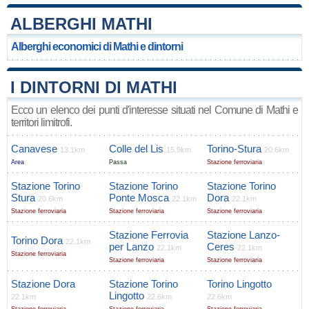
ALBERGHI MATHI
Alberghi economici di Mathi e dintorni
I DINTORNI DI MATHI
Ecco un elenco dei punti d'interesse situati nel Comune di Mathi e
territori limitrofi.
Canavese
Colle del Lis
Torino-Stura
13.1km
15.9km
20.6km
Area
Passa
Stazione ferroviaria
Stazione Torino
Stazione Torino
Stazione Torino
Stura
Ponte Mosca
Dora
20.6km
22.1km
22.1km
Stazione ferroviaria
Stazione ferroviaria
Stazione ferroviaria
Stazione Ferrovia
Stazione Lanzo-
Torino Dora
22.1km
per Lanzo
Ceres
22.1km
22.1km
Stazione ferroviaria
Stazione ferroviaria
Stazione ferroviaria
Stazione Dora
Stazione Torino
Torino Lingotto
Lingotto
22.1km
22.6km
22.6km