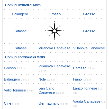
Comuni limitrofi di Mathi
Balangero
Grosso
Grosso
Cafasse
Grosso
Cafasse
Villanova Canavese
Villanova Canavese
Comuni confinanti di Mathi
Villanova Canavese
Grosso
Cafasse
1.2 km
2.2 km
1.5 km
Balangero
Nole
Fiano
2.6 km
2.9 km
4.5 km
San Carlo
Lanzo Torinese
5.2
Vallo Torinese
5 km
Canavese
5.1 km
km
Vauda Canavese
6.3
Ciriè
Germagnano
5.4 km
5.8 km
km