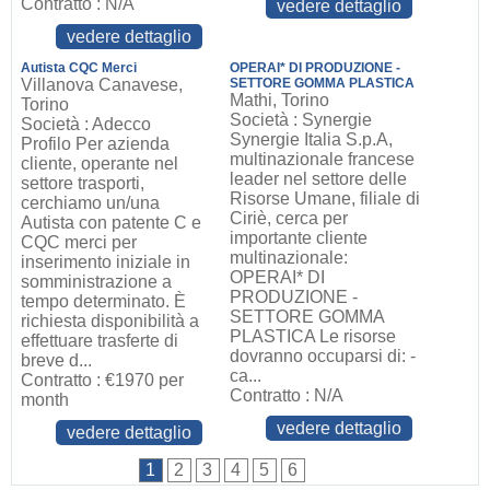
Contratto : N/A
vedere dettaglio
vedere dettaglio
Autista CQC Merci
OPERAI* DI PRODUZIONE -
Villanova Canavese,
SETTORE GOMMA PLASTICA
Mathi, Torino
Torino
Società : Synergie
Società : Adecco
Synergie Italia S.p.A,
Profilo Per azienda
multinazionale francese
cliente, operante nel
leader nel settore delle
settore trasporti,
Risorse Umane, filiale di
cerchiamo un/una
Ciriè, cerca per
Autista con patente C e
importante cliente
CQC merci per
multinazionale:
inserimento iniziale in
OPERAI* DI
somministrazione a
PRODUZIONE -
tempo determinato. È
SETTORE GOMMA
richiesta disponibilità a
PLASTICA Le risorse
effettuare trasferte di
dovranno occuparsi di: -
breve d...
ca...
Contratto : €1970 per
Contratto : N/A
month
vedere dettaglio
vedere dettaglio
1
2
3
4
5
6