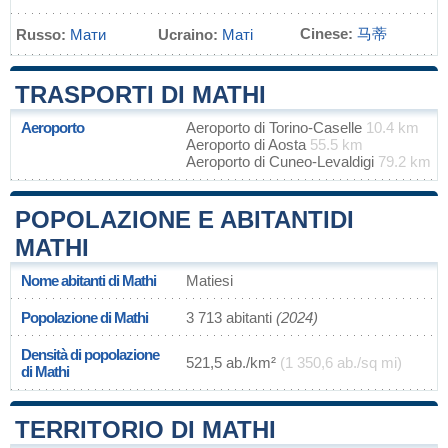
Cinese:
马蒂
Russo:
Мати
Ucraino:
Маті
TRASPORTI DI MATHI
Aeroporto
Aeroporto di Torino-Caselle
10.4 km
Aeroporto di Aosta
55.5 km
Aeroporto di Cuneo-Levaldigi
79.2 km
POPOLAZIONE E ABITANTIDI
MATHI
Nome abitanti di Mathi
Matiesi
Popolazione di Mathi
3 713 abitanti
(2024)
Densità di popolazione
521,5 ab./km²
(1 350,6 ab./sq mi)
di Mathi
TERRITORIO DI MATHI