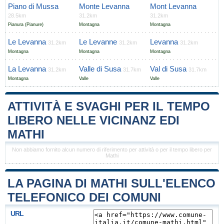
Piano di Mussa
Monte Levanna
Mont Levanna
28.5km
31.2km
31.2km
Pianura (Pianure)
Montagna
Montagna
Le Levanna
Le Levanne
Levanna
31.2km
31.2km
31.2km
Montagna
Montagna
Montagna
La Levanna
Valle di Susa
Val di Susa
31.2km
31.7km
31.7km
Montagna
Valle
Valle
ATTIVITÀ E SVAGHI PER IL TEMPO
LIBERO NELLE VICINANZ EDI
MATHI
Non abbiamo fornito alcun numero di riferimento per attività o per il tempo libero per
Mathi
LA PAGINA DI MATHI SULL'ELENCO
TELEFONICO DEI COMUNI
URL