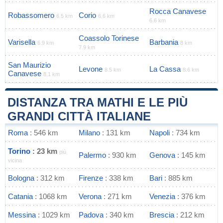
Rocca Canavese
Robassomero
Corio
6.5 km
6.6 km
6.6 km
Coassolo Torinese
Varisella
Barbania
6.9 km
8 km
7.9 km
San Maurizio
Levone
La Cassa
8.5 km
8.6 km
Canavese
8.1 km
DISTANZA TRA MATHI E LE PIÙ
GRANDI CITTÀ ITALIANE
Roma
: 546 km
Milano
: 131 km
Napoli
: 734 km
Torino
: 23 km
più
Palermo
: 930 km
Genova
: 145 km
vicina
Bologna
: 312 km
Firenze
: 338 km
Bari
: 885 km
Catania
: 1068 km
Verona
: 271 km
Venezia
: 376 km
Messina
: 1029 km
Padova
: 340 km
Brescia
: 212 km