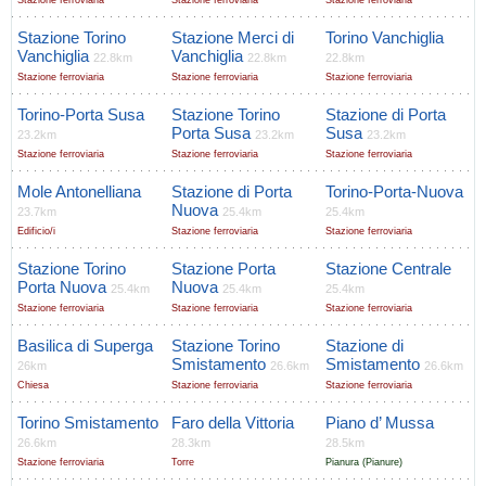
Stazione ferroviaria
Stazione ferroviaria
Stazione ferroviaria
Stazione Torino
Stazione Merci di
Torino Vanchiglia
Vanchiglia
Vanchiglia
22.8km
22.8km
22.8km
Stazione ferroviaria
Stazione ferroviaria
Stazione ferroviaria
Torino-Porta Susa
Stazione Torino
Stazione di Porta
Porta Susa
Susa
23.2km
23.2km
23.2km
Stazione ferroviaria
Stazione ferroviaria
Stazione ferroviaria
Mole Antonelliana
Stazione di Porta
Torino-Porta-Nuova
Nuova
23.7km
25.4km
25.4km
Edificio/i
Stazione ferroviaria
Stazione ferroviaria
Stazione Torino
Stazione Porta
Stazione Centrale
Porta Nuova
Nuova
25.4km
25.4km
25.4km
Stazione ferroviaria
Stazione ferroviaria
Stazione ferroviaria
Basilica di Superga
Stazione Torino
Stazione di
Smistamento
Smistamento
26km
26.6km
26.6km
Chiesa
Stazione ferroviaria
Stazione ferroviaria
Torino Smistamento
Faro della Vittoria
Piano d’ Mussa
26.6km
28.3km
28.5km
Stazione ferroviaria
Torre
Pianura (Pianure)