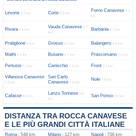
Forno Canavese
4.1
Levone
Corio
2.5 km
3.5 km
km
Vauda Canavese
4.7
Rivara
Barbania
4.6 km
4.7 km
km
Pratiglione
Grosso
Balangero
5 km
6.1 km
6.4 km
Mathi
Busano
Prascorsano
6.6 km
6.7 km
7.2 km
Pertusio
Canischio
Front
7.2 km
7.2 km
7.5 km
Villanova Canavese
San Carlo
Nole
7.6 km
Canavese
7.6 km
7.6 km
Lanzo Torinese
8.6
Cafasse
San Ponso
8.6 km
8.6 km
km
DISTANZA TRA ROCCA CANAVESE
E LE PIÙ GRANDI CITTÀ ITALIANE
Roma
: 548 km
Milano
: 127 km
Napoli
: 736 km