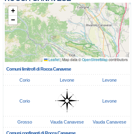
+
−
Leaflet
|
Map data ©
OpenStreetMap
contributors
Comuni limitrofi di Rocca Canavese
Corio
Levone
Levone
Corio
Levone
Grosso
Vauda Canavese
Vauda Canavese
Comuni confinanti di Rocca Canavese