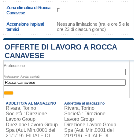
Zona climatica di Rocca
F
Canavese
Accensione impianti
Nessuna limitazione (tra le ore 5 e le
termici
ore 23 di ciascun giorno)
OFFERTE DI LAVORO A ROCCA
CANAVESE
Professione
Professione, Parole, società
, ,
ADDETTO/A AL MAGAZZINO
Addetto/a al magazzino
Rivara, Torino
Rivara, Torino
Società : Direzione
Società : Direzione
Lavoro Group
Lavoro Group
Direzione Lavoro Group
Direzione Lavoro Group
Spa (Aut. Min.0001 del
Spa (Aut. Min.0001 del
21/1/19), FILIALE DI
21/1/19), FILIALE DI