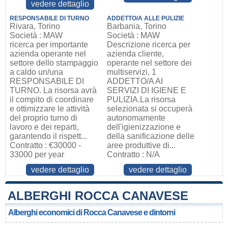
vedere dettaglio
RESPONSABILE DI TURNO
ADDETTO/A ALLE PULIZIE
Rivara, Torino
Barbania, Torino
Società : MAW
Società : MAW
ricerca per importante
Descrizione ricerca per
azienda operante nel
azienda cliente,
settore dello stampaggio
operante nel settore dei
a caldo un/una
multiservizi, 1
RESPONSABILE DI
ADDETTO/A AI
TURNO. La risorsa avrà
SERVIZI DI IGIENE E
il compito di coordinare
PULIZIA.La risorsa
e ottimizzare le attività
selezionata si occuperà
del proprio turno di
autonomamente
lavoro e dei reparti,
dell'igienizzazione e
garantendo il rispett...
della sanificazione delle
Contratto : €30000 -
aree produttive di...
33000 per year
Contratto : N/A
vedere dettaglio
vedere dettaglio
ALBERGHI ROCCA CANAVESE
Alberghi economici di Rocca Canavese e dintorni