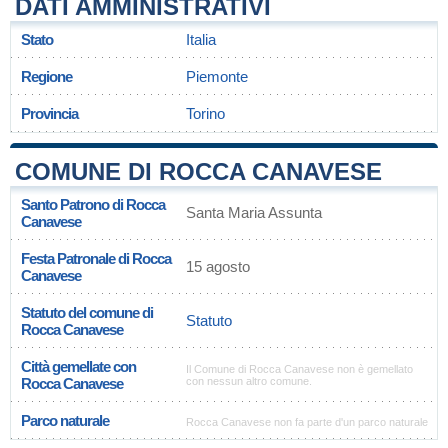
DATI AMMINISTRATIVI
Stato
Italia
Regione
Piemonte
Provincia
Torino
COMUNE DI ROCCA CANAVESE
Santo Patrono di Rocca
Santa Maria Assunta
Canavese
Festa Patronale di Rocca
15 agosto
Canavese
Statuto del comune di
Statuto
Rocca Canavese
Città gemellate con
Il Comune di Rocca Canavese non è gemellato
Rocca Canavese
con nessun altro comune.
Parco naturale
Rocca Canavese non fa parte d'un parco naturale