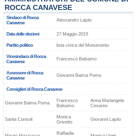
ROCCA CANAVESE
Sindaco di Rocca
Alessandro Lajolo
Canavese
Data delle elezioni
27 Maggio 2019
Partito politico
lista civica del Monumento
Vicesindaco di Rocca
Francesco Balsamo
Canavese
Assessore di Rocca
Giovanni Baima Poma
Canavese
Consiglieri di Rocca Canavese
Francesco
Anna Mariangela
Giovanni Baima Poma
Balsamo
Cesareo
Monica
Santa Consoli
Giovanni Lajolo
Grivetto
Raffaella
Mauro Mazzucco
Monica Unet