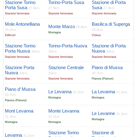
Stazione Torino
Torino-Porta Susa
Stazione di Porta
Porta Susa
Susa
27.9km
27.9km
27.9km
Stazione ferroviaria
Stazione ferroviaria
Stazione ferroviaria
Mole Antonelliana
Basilica di Superga
Monte Marzo
28.8km
28.2km
29.2km
Montagna
Edificio/i
Chiesa
Stazione Torino
Torino-Porta-Nuova
Stazione di Porta
Porta Nuova
Nuova
30km
30km
30km
Stazione ferroviaria
Stazione ferroviaria
Stazione ferroviaria
Stazione Porta
Stazione Centrale
Piano di Mussa
Nuova
30km
30km
30.7km
Stazione ferroviaria
Stazione ferroviaria
Pianura (Pianure)
Piano d’ Mussa
Le Levanna
La Levanna
31.1km
31.1km
30.7km
Montagna
Montagna
Pianura (Pianure)
Mont Levanna
Monte Levanna
Le Levanne
31.1km
31.1km
31.1km
Montagna
Montagna
Montagna
Stazione Torino
Stazione di
Levanna
31.1km