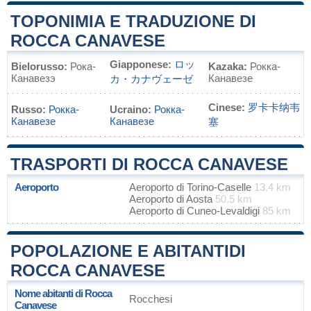
TOPONIMIA E TRADUZIONE DI
ROCCA CANAVESE
Giapponese:
ロッ
Bielorusso:
Рока-
Kazaka:
Рокка-
Канавезэ
Канавезе
カ・カナヴェーゼ
Cinese:
罗卡卡纳韦
Russo:
Рокка-
Ucraino:
Рокка-
Канавезе
Канавезе
塞
TRASPORTI DI ROCCA CANAVESE
Aeroporto
Aeroporto di Torino-Caselle
13.4 km
Aeroporto di Aosta
50.5 km
Aeroporto di Cuneo-Levaldigi
85 km
POPOLAZIONE E ABITANTIDI
ROCCA CANAVESE
Nome abitanti di Rocca
Rocchesi
Canavese