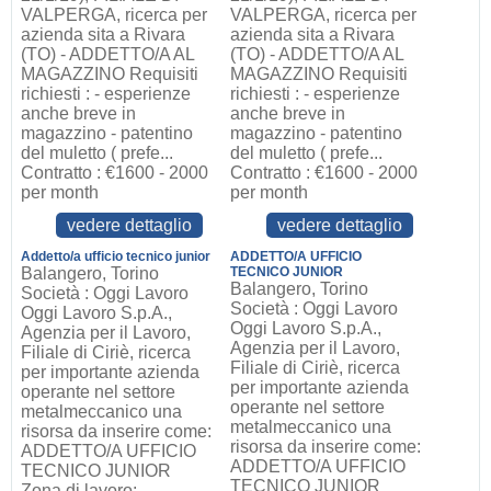
VALPERGA, ricerca per
VALPERGA, ricerca per
azienda sita a Rivara
azienda sita a Rivara
(TO) - ADDETTO/A AL
(TO) - ADDETTO/A AL
MAGAZZINO Requisiti
MAGAZZINO Requisiti
richiesti : - esperienze
richiesti : - esperienze
anche breve in
anche breve in
magazzino - patentino
magazzino - patentino
del muletto ( prefe...
del muletto ( prefe...
Contratto : €1600 - 2000
Contratto : €1600 - 2000
per month
per month
vedere dettaglio
vedere dettaglio
Addetto/a ufficio tecnico junior
ADDETTO/A UFFICIO
Balangero, Torino
TECNICO JUNIOR
Balangero, Torino
Società : Oggi Lavoro
Società : Oggi Lavoro
Oggi Lavoro S.p.A.,
Oggi Lavoro S.p.A.,
Agenzia per il Lavoro,
Agenzia per il Lavoro,
Filiale di Ciriè, ricerca
Filiale di Ciriè, ricerca
per importante azienda
per importante azienda
operante nel settore
operante nel settore
metalmeccanico una
metalmeccanico una
risorsa da inserire come:
risorsa da inserire come:
ADDETTO/A UFFICIO
ADDETTO/A UFFICIO
TECNICO JUNIOR
TECNICO JUNIOR
Zona di lavoro: