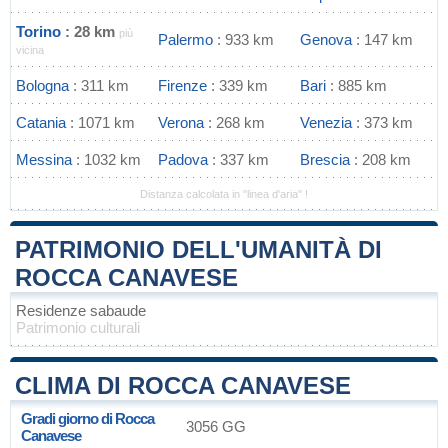
Torino
: 28 km
più
Palermo
: 933 km
Genova
: 147 km
vicina
Bologna
: 311 km
Firenze
: 339 km
Bari
: 885 km
Catania
: 1071 km
Verona
: 268 km
Venezia
: 373 km
Messina
: 1032 km
Padova
: 337 km
Brescia
: 208 km
Distanza calcolata in "linea d'aria" !
PATRIMONIO DELL'UMANITÀ DI
ROCCA CANAVESE
Residenze sabaude
Patrimonio culturali
CLIMA DI ROCCA CANAVESE
Gradi giorno di Rocca
3056 GG
Canavese