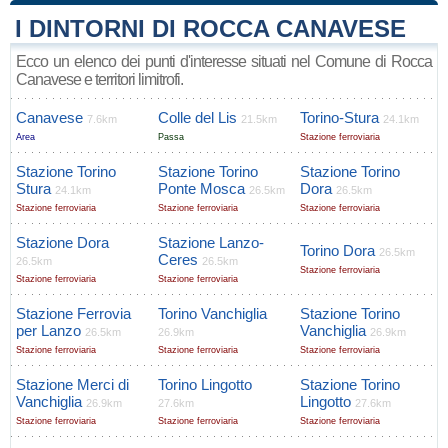
I DINTORNI DI ROCCA CANAVESE
Ecco un elenco dei punti d'interesse situati nel Comune di Rocca
Canavese e territori limitrofi.
Canavese
Colle del Lis
Torino-Stura
7.6km
21.5km
24.1km
Area
Passa
Stazione ferroviaria
Stazione Torino
Stazione Torino
Stazione Torino
Stura
Ponte Mosca
Dora
24.1km
26.5km
26.5km
Stazione ferroviaria
Stazione ferroviaria
Stazione ferroviaria
Stazione Dora
Stazione Lanzo-
Torino Dora
26.5km
Ceres
26.5km
26.5km
Stazione ferroviaria
Stazione ferroviaria
Stazione ferroviaria
Stazione Ferrovia
Torino Vanchiglia
Stazione Torino
per Lanzo
Vanchiglia
26.5km
26.9km
26.9km
Stazione ferroviaria
Stazione ferroviaria
Stazione ferroviaria
Stazione Merci di
Torino Lingotto
Stazione Torino
Vanchiglia
Lingotto
26.9km
27.6km
27.6km
Stazione ferroviaria
Stazione ferroviaria
Stazione ferroviaria