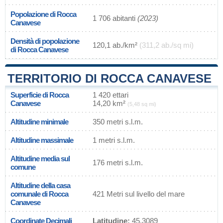
Popolazione di Rocca
1 706 abitanti
(2023)
Canavese
Densità di popolazione
120,1 ab./km²
(311,2 ab./sq mi)
di Rocca Canavese
TERRITORIO DI ROCCA CANAVESE
Superficie di Rocca
1 420 ettari
Canavese
14,20 km²
(5,48 sq mi)
Altitudine minimale
350 metri s.l.m.
Altitudine massimale
1 metri s.l.m.
Altitudine media sul
176 metri s.l.m.
comune
Altitudine della casa
comunale di Rocca
421 Metri sul livello del mare
Canavese
Coordinate Decimali
Latitudine:
45.3089