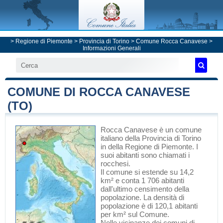
>
Regione di Piemonte
>
Provincia di Torino
>
Comune Rocca Canavese
>
Informazioni Generali
COMUNE DI ROCCA CANAVESE
(TO)
Rocca Canavese
è un comune
italiano
della Provincia di Torino
in
della Regione di Piemonte
. I
suoi abitanti sono chiamati i
rocchesi.
Il comune si estende su 14,2
km² e conta 1 706 abitanti
dall'ultimo censimento della
popolazione. La densità di
popolazione è di 120,1 abitanti
per km² sul Comune.
Nelle vicinanze dei comuni di