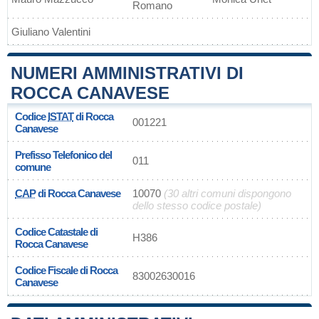
Romano
Giuliano Valentini
NUMERI AMMINISTRATIVI DI
ROCCA CANAVESE
Codice
ISTAT
di Rocca
001221
Canavese
Prefisso Telefonico del
011
comune
CAP
di Rocca Canavese
10070
(30 altri comuni dispongono
dello stesso codice postale)
Codice Catastale di
H386
Rocca Canavese
Codice Fiscale di Rocca
83002630016
Canavese