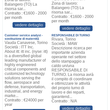
Zona di lavoro:
Balangero (TO) La
Balangero (TO) La
risorsa sar...
risorsa sar...
Contratto : €1600 - 2000
Contratto : €1600 - 2000
per month
per month
vedere dettaglio
vedere dettaglio
Customer service analyst -
RESPONSABILE DI TURNO
sostituzione di maternità
Rivara, Torino
Vauda Canavese, Torino
Società : MAW
Società : ITT Inc.
Descrizione ricerca per
About itt: itt inc. (nyse: itt)
importante azienda
is a diversified global
operante nel settore
leading manufacturer of
dello stampaggio a
highly engineered
caldo un/una
critical components and
RESPONSABILE DI
customized technology
TURNO. La risorsa avrà
solutions serving the
il compito di coordinare
flow, aerospace and
e ottimizzare le attività
defense, transportation,
del proprio turno di
industrial, and energy
lavoro e dei reparti,
marke...
garantend...
Contratto : €24000 per
Contratto : N/A
year
vedere dettaglio