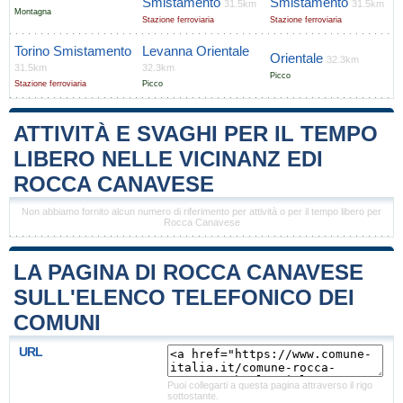
Smistamento
Smistamento
31.5km
31.5km
Montagna
Stazione ferroviaria
Stazione ferroviaria
Torino Smistamento
Levanna Orientale
Orientale
32.3km
31.5km
32.3km
Picco
Stazione ferroviaria
Picco
ATTIVITÀ E SVAGHI PER IL TEMPO
LIBERO NELLE VICINANZ EDI
ROCCA CANAVESE
Non abbiamo fornito alcun numero di riferimento per attività o per il tempo libero per
Rocca Canavese
LA PAGINA DI ROCCA CANAVESE
SULL'ELENCO TELEFONICO DEI
COMUNI
URL
Puoi collegarti a questa pagina attraverso il rigo
sottostante.