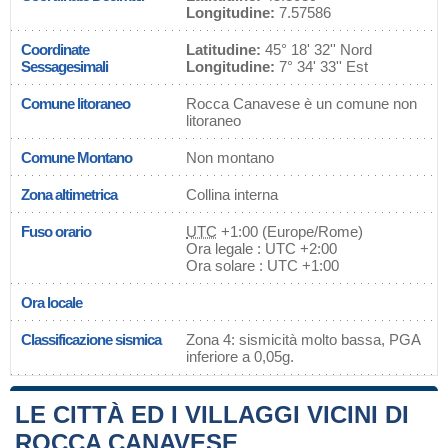
Longitudine:
7.57586
Coordinate
Latitudine:
45° 18' 32'' Nord
Sessagesimali
Longitudine:
7° 34' 33'' Est
Comune litoraneo
Rocca Canavese è un comune non
litoraneo
Comune Montano
Non montano
Zona altimetrica
Collina interna
Fuso orario
UTC
+1:00 (Europe/Rome)
Ora legale : UTC +2:00
Ora solare : UTC +1:00
Ora locale
Classificazione sismica
Zona 4: sismicità molto bassa, PGA
inferiore a 0,05g.
LE CITTÀ ED I VILLAGGI VICINI DI
ROCCA CANAVESE