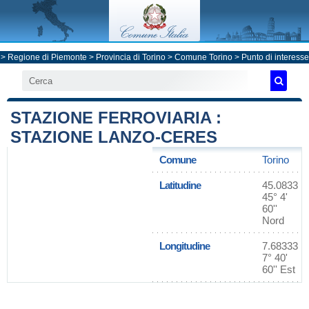
>
Regione di Piemonte
>
Provincia di Torino
>
Comune Torino
> Punto di interesse
STAZIONE FERROVIARIA :
STAZIONE LANZO-CERES
Comune
Torino
Latitudine
45.0833
45° 4'
60''
Nord
Longitudine
7.68333
7° 40'
60'' Est