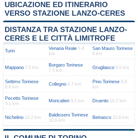
UBICAZIONE ED ITINERARIO
VERSO STAZIONE LANZO-CERES
Leaflet
|
Map data ©
OpenStreetMap
contributors
+
DISTANZA TRA STAZIONE LANZO-
−
CERES E LE CITTÀ LIMITROFE
Venaria Reale
5.4
San Mauro Torinese
Turin
km
6 km
Borgaro Torinese
Mappano
7.5 km
Grugliasco
8.5 km
7.9 km
Settimo Torinese
Pino Torinese
8.8
Collegno
8.7 km
8.6 km
km
Pecetto Torinese
Moncalieri
9.2 km
Druento
10.2 km
9.1 km
Baldissero Torinese
Nichelino
10.2 km
Beinasco
10.6 km
10.6 km
IL COMUNE DI TORINO