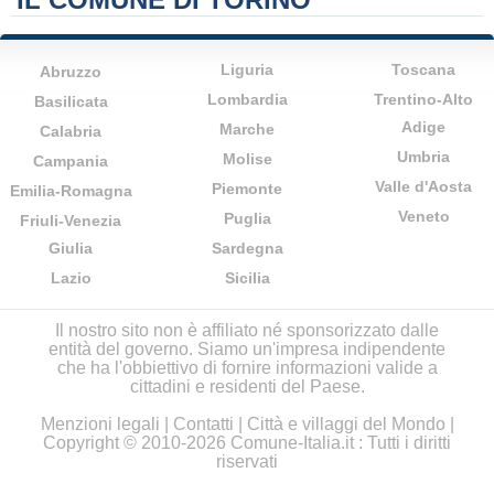
Liguria
Toscana
Abruzzo
Lombardia
Trentino-Alto
Basilicata
Adige
Marche
Calabria
Umbria
Molise
Campania
Valle d'Aosta
Piemonte
Emilia-Romagna
Veneto
Puglia
Friuli-Venezia
Giulia
Sardegna
Lazio
Sicilia
Il nostro sito non è affiliato né sponsorizzato dalle
entità del governo. Siamo un'impresa indipendente
che ha l'obbiettivo di fornire informazioni valide a
cittadini e residenti del Paese.
Menzioni legali
|
Contatti
|
Città e villaggi del Mondo
|
Copyright © 2010-2026 Comune-Italia.it : Tutti i diritti
riservati