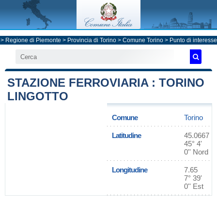
>
Regione di Piemonte
>
Provincia di Torino
>
Comune Torino
> Punto di interesse
STAZIONE FERROVIARIA : TORINO
LINGOTTO
Comune
Torino
Latitudine
45.0667
45° 4'
0'' Nord
Longitudine
7.65
7° 39'
0'' Est