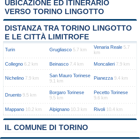
UBICAZIONE ED ITINERARIO
VERSO TORINO LINGOTTO
Leaflet
|
Map data ©
OpenStreetMap
contributors
+
DISTANZA TRA TORINO LINGOTTO
−
E LE CITTÀ LIMITROFE
Venaria Reale
5.7
Turin
Grugliasco
5.7 km
km
Collegno
6.2 km
Beinasco
7.4 km
Moncalieri
7.9 km
San Mauro Torinese
Nichelino
7.9 km
Pianezza
9.4 km
9.1 km
Borgaro Torinese
Pecetto Torinese
Druento
9.5 km
9.5 km
9.6 km
Mappano
10.2 km
Alpignano
10.3 km
Rivoli
10.4 km
IL COMUNE DI TORINO