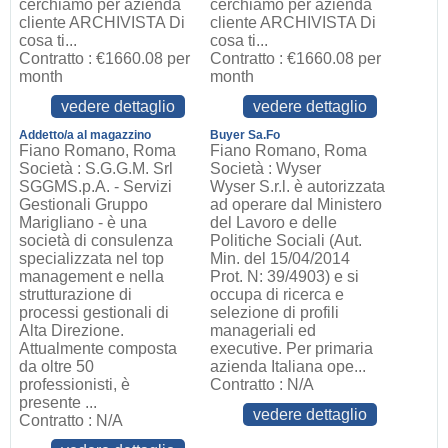
cerchiamo per azienda
cerchiamo per azienda
cliente ARCHIVISTA Di
cliente ARCHIVISTA Di
cosa ti...
cosa ti...
Contratto : €1660.08 per
Contratto : €1660.08 per
month
month
vedere dettaglio
vedere dettaglio
Addetto/a al magazzino
Buyer Sa.Fo
Fiano Romano, Roma
Fiano Romano, Roma
Società : S.G.G.M. Srl
Società : Wyser
SGGMS.p.A. - Servizi
Wyser S.r.l. è autorizzata
Gestionali Gruppo
ad operare dal Ministero
Marigliano - è una
del Lavoro e delle
società di consulenza
Politiche Sociali (Aut.
specializzata nel top
Min. del 15/04/2014
management e nella
Prot. N: 39/4903) e si
strutturazione di
occupa di ricerca e
processi gestionali di
selezione di profili
Alta Direzione.
manageriali ed
Attualmente composta
executive. Per primaria
da oltre 50
azienda Italiana ope...
professionisti, è
Contratto : N/A
presente ...
vedere dettaglio
Contratto : N/A