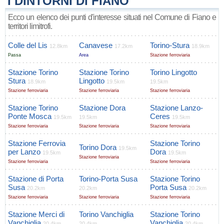
I DINTORNI DI FIANO
Ecco un elenco dei punti d'interesse situati nel Comune di Fiano e
territori limitrofi.
Colle del Lis
Canavese
Torino-Stura
12.8km
17.2km
18.9km
Passa
Area
Stazione ferroviaria
Stazione Torino
Stazione Torino
Torino Lingotto
Stura
Lingotto
18.9km
19.5km
19.5km
Stazione ferroviaria
Stazione ferroviaria
Stazione ferroviaria
Stazione Torino
Stazione Dora
Stazione Lanzo-
Ponte Mosca
Ceres
19.5km
19.5km
19.5km
Stazione ferroviaria
Stazione ferroviaria
Stazione ferroviaria
Stazione Ferrovia
Stazione Torino
Torino Dora
19.5km
per Lanzo
Dora
19.5km
19.5km
Stazione ferroviaria
Stazione ferroviaria
Stazione ferroviaria
Stazione di Porta
Torino-Porta Susa
Stazione Torino
Susa
Porta Susa
20.2km
20.2km
20.2km
Stazione ferroviaria
Stazione ferroviaria
Stazione ferroviaria
Stazione Merci di
Torino Vanchiglia
Stazione Torino
Vanchiglia
Vanchiglia
20.4km
20.4km
20.4km