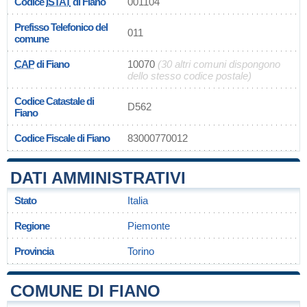
Codice
ISTAT
di Fiano
001104
Prefisso Telefonico del
011
comune
CAP
di Fiano
10070
(30 altri comuni dispongono
dello stesso codice postale)
Codice Catastale di
D562
Fiano
Codice Fiscale di Fiano
83000770012
DATI AMMINISTRATIVI
Stato
Italia
Regione
Piemonte
Provincia
Torino
COMUNE DI FIANO