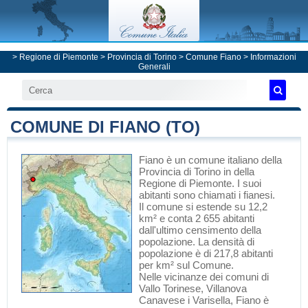
>
Regione di Piemonte
>
Provincia di Torino
>
Comune Fiano
> Informazioni
Generali
COMUNE DI FIANO (TO)
Fiano
è un comune italiano
della
Provincia di Torino
in
della
Regione di Piemonte
. I suoi
abitanti sono chiamati i fianesi.
Il comune si estende su 12,2
km² e conta 2 655 abitanti
dall'ultimo censimento della
popolazione. La densità di
popolazione è di 217,8 abitanti
per km² sul Comune.
Nelle vicinanze dei comuni di
Vallo Torinese
,
Villanova
Canavese
i
Varisella
, Fiano è