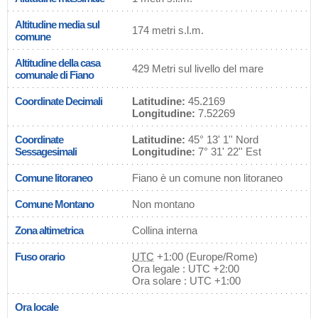
Altitudine media sul
174 metri s.l.m.
comune
Altitudine della casa
429 Metri sul livello del mare
comunale di Fiano
Coordinate Decimali
Latitudine:
45.2169
Longitudine:
7.52269
Coordinate
Latitudine:
45° 13' 1'' Nord
Sessagesimali
Longitudine:
7° 31' 22'' Est
Comune litoraneo
Fiano è un comune non litoraneo
Comune Montano
Non montano
Zona altimetrica
Collina interna
Fuso orario
UTC
+1:00 (Europe/Rome)
Ora legale : UTC +2:00
Ora solare : UTC +1:00
Ora locale