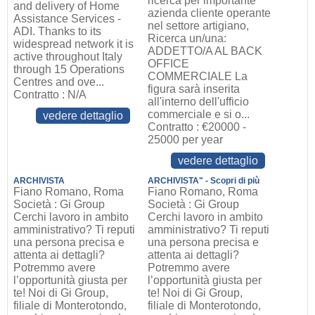
ricerca per importante
and delivery of Home
azienda cliente operante
Assistance Services -
nel settore artigiano,
ADI. Thanks to its
Ricerca un/una:
widespread network it is
ADDETTO/A AL BACK
active throughout Italy
OFFICE
through 15 Operations
COMMERCIALE La
Centres and ove...
figura sarà inserita
Contratto : N/A
all'interno dell'ufficio
commerciale e si o...
vedere dettaglio
Contratto : €20000 -
25000 per year
vedere dettaglio
ARCHIVISTA
ARCHIVISTA" - Scopri di più
Fiano Romano, Roma
Fiano Romano, Roma
Società : Gi Group
Società : Gi Group
Cerchi lavoro in ambito
Cerchi lavoro in ambito
amministrativo? Ti reputi
amministrativo? Ti reputi
una persona precisa e
una persona precisa e
attenta ai dettagli?
attenta ai dettagli?
Potremmo avere
Potremmo avere
l’opportunità giusta per
l’opportunità giusta per
te! Noi di Gi Group,
te! Noi di Gi Group,
filiale di Monterotondo,
filiale di Monterotondo,