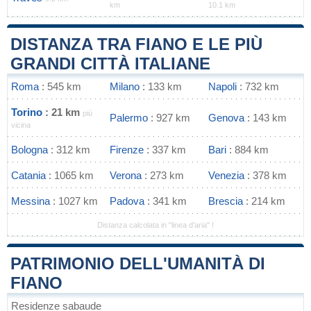
km
10.1 km
DISTANZA TRA FIANO E LE PIÙ
GRANDI CITTÀ ITALIANE
Roma
: 545 km
Milano
: 133 km
Napoli
: 732 km
Torino
: 21 km
più
Palermo
: 927 km
Genova
: 143 km
vicina
Bologna
: 312 km
Firenze
: 337 km
Bari
: 884 km
Catania
: 1065 km
Verona
: 273 km
Venezia
: 378 km
Messina
: 1027 km
Padova
: 341 km
Brescia
: 214 km
Distanza calcolata in "linea d'aria" !
PATRIMONIO DELL'UMANITÀ DI
FIANO
Residenze sabaude