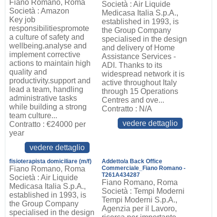
Fiano Romano, Roma
Società : Air Liquide
Società : Amazon
Medicasa Italia S.p.A.,
Key job
established in 1993, is
responsibilitiespromote
the Group Company
a culture of safety and
specialised in the design
wellbeing.analyse and
and delivery of Home
implement corrective
Assistance Services -
actions to maintain high
ADI. Thanks to its
quality and
widespread network it is
productivity.support and
active throughout Italy
lead a team, handling
through 15 Operations
administrative tasks
Centres and ove...
while building a strong
Contratto : N/A
team culture...
vedere dettaglio
Contratto : €24000 per
year
vedere dettaglio
fisioterapista domiciliare (m/f)
Addetto/a Back Office
Fiano Romano, Roma
Commerciale_Fiano Romano -
T261A434287
Società : Air Liquide
Fiano Romano, Roma
Medicasa Italia S.p.A.,
Società : Tempi Moderni
established in 1993, is
Tempi Moderni S.p.A.,
the Group Company
Agenzia per il Lavoro,
specialised in the design