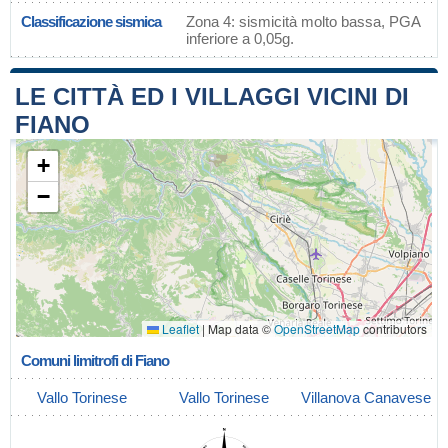
Classificazione sismica
Zona 4: sismicità molto bassa, PGA
inferiore a 0,05g.
LE CITTÀ ED I VILLAGGI VICINI DI
FIANO
+
−
Leaflet
|
Map data ©
OpenStreetMap
contributors
Comuni limitrofi di Fiano
Vallo Torinese
Vallo Torinese
Villanova Canavese