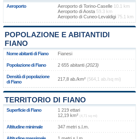
Aeroporto
Aeroporto di Torino-Caselle
10.1 km
Aeroporto di Aosta
59.3 km
Aeroporto di Cuneo-Levaldigi
75.1 km
POPOLAZIONE E ABITANTIDI
FIANO
Nome abitanti di Fiano
Fianesi
Popolazione di Fiano
2 655 abitanti
(2023)
Densità di popolazione
217,8 ab./km²
(564,1 ab./sq mi)
di Fiano
TERRITORIO DI FIANO
Superficie di Fiano
1 219 ettari
12,19 km²
(4,71 sq mi)
Altitudine minimale
347 metri s.l.m.
Altitudine massimale
1 metri s.l.m.