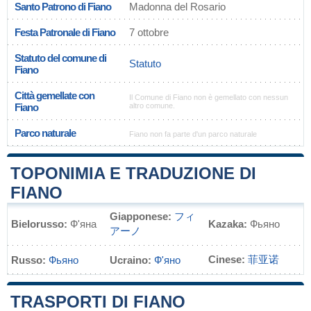
Santo Patrono di Fiano
Madonna del Rosario
Festa Patronale di Fiano
7 ottobre
Statuto del comune di
Statuto
Fiano
Città gemellate con
Il Comune di Fiano non è gemellato con nessun
Fiano
altro comune.
Parco naturale
Fiano non fa parte d'un parco naturale
TOPONIMIA E TRADUZIONE DI
FIANO
Giapponese:
フィ
Bielorusso:
Ф'яна
Kazaka:
Фьяно
アーノ
Cinese:
菲亚诺
Russo:
Фьяно
Ucraino:
Ф'яно
TRASPORTI DI FIANO