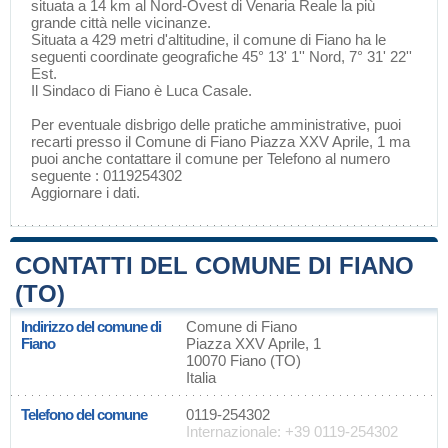
situata a 14 km al Nord-Ovest di
Venaria Reale
la più
grande città nelle vicinanze.
Situata a 429 metri d'altitudine, il comune di Fiano ha le
seguenti coordinate geografiche 45° 13' 1'' Nord, 7° 31' 22''
Est.
Il Sindaco di Fiano è Luca Casale.
Per eventuale disbrigo delle pratiche amministrative, puoi
recarti presso il Comune di Fiano Piazza XXV Aprile, 1 ma
puoi anche contattare il comune per Telefono al numero
seguente : 0119254302
Aggiornare i dati
.
CONTATTI DEL COMUNE DI FIANO
(TO)
Indirizzo del comune di
Comune di Fiano
Fiano
Piazza XXV Aprile, 1
10070 Fiano (TO)
Italia
Telefono del comune
0119-254302
Internazionale: +39 0119-254302