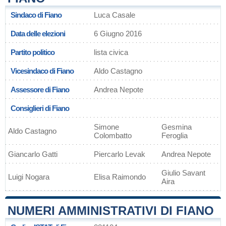
Sindaco di Fiano
Luca Casale
Data delle elezioni
6 Giugno 2016
Partito politico
lista civica
Vicesindaco di Fiano
Aldo Castagno
Assessore di Fiano
Andrea Nepote
Consiglieri di Fiano
Simone
Gesmina
Aldo Castagno
Colombatto
Feroglia
Giancarlo Gatti
Piercarlo Levak
Andrea Nepote
Giulio Savant
Luigi Nogara
Elisa Raimondo
Aira
NUMERI AMMINISTRATIVI DI FIANO