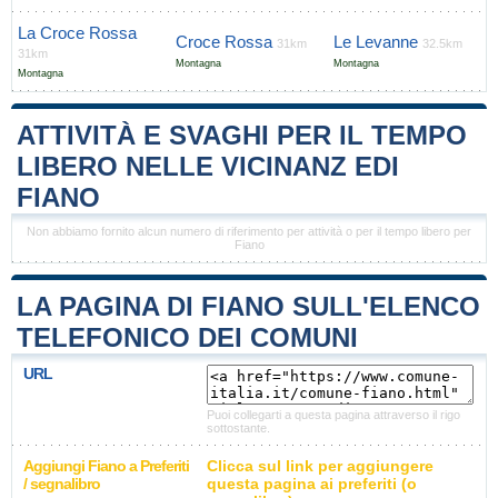
La Croce Rossa
Croce Rossa
Le Levanne
31km
32.5km
31km
Montagna
Montagna
Montagna
ATTIVITÀ E SVAGHI PER IL TEMPO
LIBERO NELLE VICINANZ EDI
FIANO
Non abbiamo fornito alcun numero di riferimento per attività o per il tempo libero per
Fiano
LA PAGINA DI FIANO SULL'ELENCO
TELEFONICO DEI COMUNI
URL
Puoi collegarti a questa pagina attraverso il rigo
sottostante.
Aggiungi Fiano a Preferiti
Clicca sul link per aggiungere
/ segnalibro
questa pagina ai preferiti (o