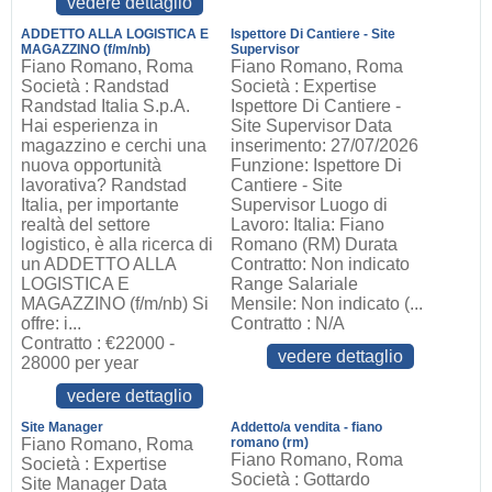
vedere dettaglio
ADDETTO ALLA LOGISTICA E
Ispettore Di Cantiere - Site
MAGAZZINO (f/m/nb)
Supervisor
Fiano Romano, Roma
Fiano Romano, Roma
Società : Randstad
Società : Expertise
Randstad Italia S.p.A.
Ispettore Di Cantiere -
Hai esperienza in
Site Supervisor Data
magazzino e cerchi una
inserimento: 27/07/2026
nuova opportunità
Funzione: Ispettore Di
lavorativa? Randstad
Cantiere - Site
Italia, per importante
Supervisor Luogo di
realtà del settore
Lavoro: Italia: Fiano
logistico, è alla ricerca di
Romano (RM) Durata
un ADDETTO ALLA
Contratto: Non indicato
LOGISTICA E
Range Salariale
MAGAZZINO (f/m/nb) Si
Mensile: Non indicato (...
offre: i...
Contratto : N/A
Contratto : €22000 -
vedere dettaglio
28000 per year
vedere dettaglio
Site Manager
Addetto/a vendita - fiano
Fiano Romano, Roma
romano (rm)
Fiano Romano, Roma
Società : Expertise
Società : Gottardo
Site Manager Data