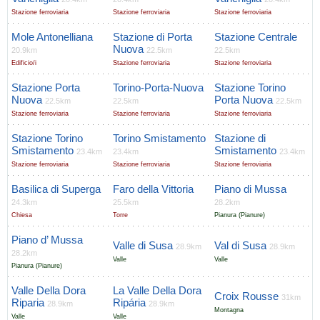
Stazione ferroviaria
Stazione ferroviaria
Stazione ferroviaria
Mole Antonelliana
Stazione di Porta
Stazione Centrale
Nuova
20.9km
22.5km
22.5km
Edificio/i
Stazione ferroviaria
Stazione ferroviaria
Stazione Porta
Torino-Porta-Nuova
Stazione Torino
Nuova
Porta Nuova
22.5km
22.5km
22.5km
Stazione ferroviaria
Stazione ferroviaria
Stazione ferroviaria
Stazione Torino
Torino Smistamento
Stazione di
Smistamento
Smistamento
23.4km
23.4km
23.4km
Stazione ferroviaria
Stazione ferroviaria
Stazione ferroviaria
Basilica di Superga
Faro della Vittoria
Piano di Mussa
24.3km
25.5km
28.2km
Chiesa
Torre
Pianura (Pianure)
Piano d’ Mussa
Valle di Susa
Val di Susa
28.9km
28.9km
28.2km
Valle
Valle
Pianura (Pianure)
Valle Della Dora
La Valle Della Dora
Croix Rousse
31km
Riparia
Ripária
28.9km
28.9km
Montagna
Valle
Valle