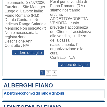
Per il punto vendita di
inserimento: 27/07/2026
Fiano Romano (RM)
Funzione: Site Manager
stiamo ricercando
Luogo di Lavoro: Italia:
un/una:
Fiano Romano (RM)
ADDETTO/ADDETTA
Durata Contratto: Non
VENDITA Il ruolo
indicato Range Salariale
prevede l' accoglienza
Mensile: Non indicato (*)
del Cliente, l' assistenza
Non è necessaria la
alla vendita, l' utilizzo
registrazione
della cassa, il
Descrizione Ann...
riassortimento, l'
Contratto : N/A
organizzazione e la
vedere dettaglio
cura...
Contratto : N/A
vedere dettaglio
1
2
3
ALBERGHI FIANO
Alberghi economici di Fiano e dintorni