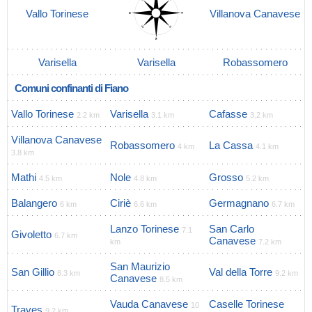
Vallo Torinese
Villanova Canavese
Varisella
Varisella
Robassomero
Comuni confinanti di Fiano
Vallo Torinese
Varisella
Cafasse
2.2 km
3.1 km
3.2 km
Villanova Canavese
Robassomero
La Cassa
4 km
4.1 km
3.8 km
Mathi
Nole
Grosso
4.5 km
4.8 km
5.2 km
Balangero
Ciriè
Germagnano
6 km
6.6 km
6.7 km
Lanzo Torinese
San Carlo
7.1
Givoletto
6.7 km
Canavese
km
7.2 km
San Maurizio
San Gillio
Val della Torre
8.3 km
9.2 km
Canavese
8.5 km
Vauda Canavese
Caselle Torinese
10
Traves
9.2 km