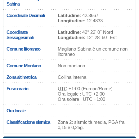
Sabina
Coordinate Decimali
Latitudine:
42.3667
Longitudine:
12.4833
Coordinate
Latitudine:
42° 22' 0'' Nord
Sessagesimali
Longitudine:
12° 28' 60'' Est
Comune litoraneo
Magliano Sabina è un comune non
litoraneo
Comune Montano
Non montano
Zona altimetrica
Collina interna
Fuso orario
UTC
+1:00 (Europe/Rome)
Ora legale : UTC +2:00
Ora solare : UTC +1:00
Ora locale
Classificazione sismica
Zona 2: sismicità media, PGA fra
0,15 e 0,25g.