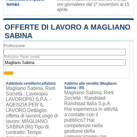
termici
ore giornaliere dal 1º novembre al 15
aprile
OFFERTE DI LAVORO A MAGLIANO
SABINA
Professione
Professione, Parole, società
, ,
Addetto/a vendite/scaffalista
Addetto alle vendite (Magliano
Magliano Sabina, Rieti
Sabina - RI)
Magliano Sabina, Rieti
Società : Lavoropiù
Società : Randstad
LAVOROPIÙ S.P.A. -
Randstad Italia S.p.A.
AGENZIA PER IL
Hai esperienza in attività
LAVORO Dettaglio
a contatto con il
offerta di lavoroLuogo di
pubblico? Hai
lavoro: MAGLIANO
competenze nella
SABINA (RI) Tipo di
gestione della
contratto: Tempo
comunicazione con