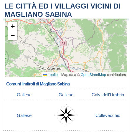
LE CITTÀ ED I VILLAGGI VICINI DI
MAGLIANO SABINA
+
−
Leaflet
|
Map data ©
OpenStreetMap
contributors
Comuni limitrofi di Magliano Sabina
Gallese
Gallese
Calvi dell'Umbria
Gallese
Collevecchio