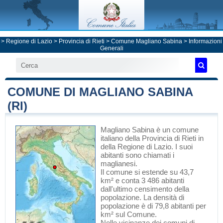
>
Regione di Lazio
>
Provincia di Rieti
>
Comune Magliano Sabina
> Informazioni
Generali
COMUNE DI MAGLIANO SABINA
(RI)
Magliano Sabina
è un comune
italiano
della Provincia di Rieti
in
della Regione di Lazio
. I suoi
abitanti sono chiamati i
maglianesi.
Il comune si estende su 43,7
km² e conta 3 486 abitanti
dall'ultimo censimento della
popolazione. La densità di
popolazione è di 79,8 abitanti per
km² sul Comune.
Nelle vicinanze dei comuni di