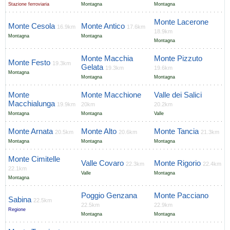
Stazione ferroviaria
Montagna
Montagna
Monte Lacerone
Monte Cesola
Monte Antico
16.9km
17.6km
18.9km
Montagna
Montagna
Montagna
Monte Macchia
Monte Pizzuto
Monte Festo
19.3km
Gelata
19.3km
19.6km
Montagna
Montagna
Montagna
Monte
Monte Macchione
Valle dei Salici
Macchialunga
19.9km
20km
20.2km
Montagna
Montagna
Valle
Monte Arnata
Monte Alto
Monte Tancia
20.5km
20.6km
21.3km
Montagna
Montagna
Montagna
Monte Cimitelle
Valle Covaro
Monte Rigorio
22.3km
22.4km
22.1km
Valle
Montagna
Montagna
Poggio Genzana
Monte Pacciano
Sabina
22.5km
22.5km
22.9km
Regione
Montagna
Montagna