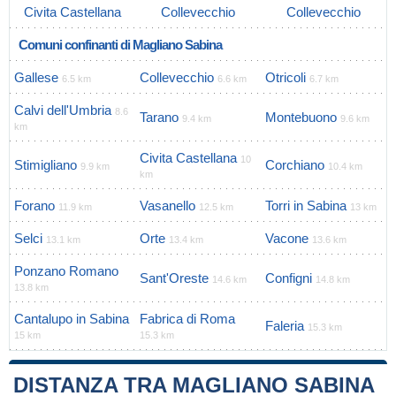
Civita Castellana
Collevecchio
Collevecchio
Comuni confinanti di Magliano Sabina
Gallese
Collevecchio
Otricoli
6.5 km
6.6 km
6.7 km
Calvi dell'Umbria
8.6
Tarano
Montebuono
9.4 km
9.6 km
km
Civita Castellana
10
Stimigliano
Corchiano
9.9 km
10.4 km
km
Forano
Vasanello
Torri in Sabina
11.9 km
12.5 km
13 km
Selci
Orte
Vacone
13.1 km
13.4 km
13.6 km
Ponzano Romano
Sant'Oreste
Configni
14.6 km
14.8 km
13.8 km
Cantalupo in Sabina
Fabrica di Roma
Faleria
15.3 km
15 km
15.3 km
DISTANZA TRA MAGLIANO SABINA