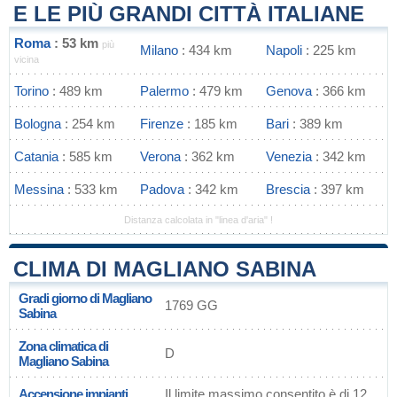
E LE PIÙ GRANDI CITTÀ ITALIANE
Roma
: 53 km
più
Milano
: 434 km
Napoli
: 225 km
vicina
Torino
: 489 km
Palermo
: 479 km
Genova
: 366 km
Bologna
: 254 km
Firenze
: 185 km
Bari
: 389 km
Catania
: 585 km
Verona
: 362 km
Venezia
: 342 km
Messina
: 533 km
Padova
: 342 km
Brescia
: 397 km
Distanza calcolata in "linea d'aria" !
CLIMA DI MAGLIANO SABINA
Gradi giorno di Magliano
1769 GG
Sabina
Zona climatica di
D
Magliano Sabina
Accensione impianti
Il limite massimo consentito è di 12