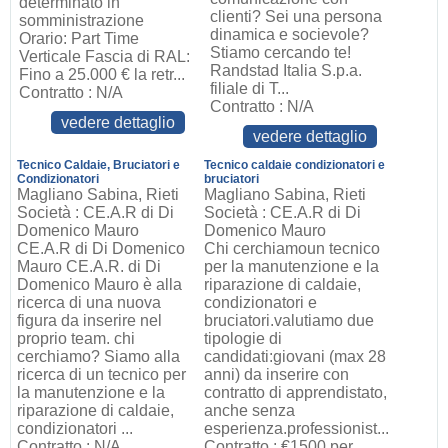
determinato in
clienti? Sei una persona
somministrazione
dinamica e socievole?
Orario: Part Time
Stiamo cercando te!
Verticale Fascia di RAL:
Randstad Italia S.p.a.
Fino a 25.000 € la retr...
filiale di T...
Contratto : N/A
Contratto : N/A
vedere dettaglio
vedere dettaglio
Tecnico Caldaie, Bruciatori e
Tecnico caldaie condizionatori e
Condizionatori
bruciatori
Magliano Sabina, Rieti
Magliano Sabina, Rieti
Società : CE.A.R di Di
Società : CE.A.R di Di
Domenico Mauro
Domenico Mauro
CE.A.R di Di Domenico
Chi cerchiamoun tecnico
Mauro CE.A.R. di Di
per la manutenzione e la
Domenico Mauro è alla
riparazione di caldaie,
ricerca di una nuova
condizionatori e
figura da inserire nel
bruciatori.valutiamo due
proprio team. chi
tipologie di
cerchiamo? Siamo alla
candidati:giovani (max 28
ricerca di un tecnico per
anni) da inserire con
la manutenzione e la
contratto di apprendistato,
riparazione di caldaie,
anche senza
condizionatori ...
esperienza.professionist...
Contratto : N/A
Contratto : €1500 per