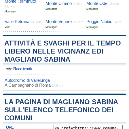
Monte Terminuto
Monte Cimino
Monte Ode
23.6km
23.8km
23.4km
Montagna
Montagna
Montagna
Valle Petrana
Monte Venere
Poggio Nibbio
24.3km
24.7km
26km
Valle
Montagna
Montagna
ATTIVITÀ E SVAGHI PER IL TEMPO
LIBERO NELLE VICINANZ EDI
MAGLIANO SABINA
Race track
Autodromo di Vallelunga
A
Campagnano di Roma
24.8 km
LA PAGINA DI MAGLIANO SABINA
SULL'ELENCO TELEFONICO DEI
COMUNI
URL