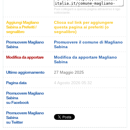
Puoi collegarti a questa pagina attraverso il rigo
sottostante.
Aggiungi Magliano
Clicca sul link per aggiungere
Sabina a Preferiti /
questa pagina ai preferiti (o
segnalibro
segnalibro)
Promuovere Magliano
Promuovere il comune di Magliano
Sabina
Sabina
Modifica da apportare
Modifica da apportare Magliano
Sabina
Ultimo aggiornamento
27 Maggio 2025
Pagina data
4 Agosto 2026 05:32
Promuovere Magliano
Sabina
su Facebook
Promuovere Magliano
Sabina
su Twitter