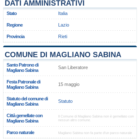
DATI AMMINISTRATIVI
Stato
Italia
Regione
Lazio
Provincia
Rieti
COMUNE DI MAGLIANO SABINA
Santo Patrono di
San Liberatore
Magliano Sabina
Festa Patronale di
15 maggio
Magliano Sabina
Statuto del comune di
Statuto
Magliano Sabina
Città gemellate con
Il Comune di Magliano Sabina non è gemellato con
Magliano Sabina
nessun altro comune.
Parco naturale
Magliano Sabina non fa parte d'un parco naturale