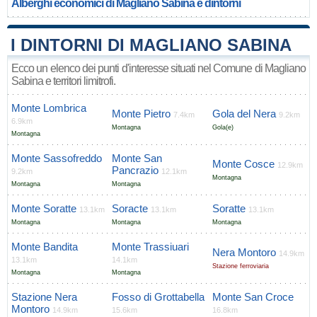
Alberghi economici di Magliano Sabina e dintorni
I DINTORNI DI MAGLIANO SABINA
Ecco un elenco dei punti d'interesse situati nel Comune di Magliano
Sabina e territori limitrofi.
Monte Lombrica
Monte Pietro
Gola del Nera
7.4km
9.2km
6.9km
Montagna
Gola(e)
Montagna
Monte Sassofreddo
Monte San
Monte Cosce
12.9km
Pancrazio
9.2km
12.1km
Montagna
Montagna
Montagna
Monte Soratte
Soracte
Soratte
13.1km
13.1km
13.1km
Montagna
Montagna
Montagna
Monte Bandita
Monte Trassiuari
Nera Montoro
14.9km
13.1km
14.1km
Stazione ferroviaria
Montagna
Montagna
Stazione Nera
Fosso di Grottabella
Monte San Croce
Montoro
14.9km
15.6km
16.8km