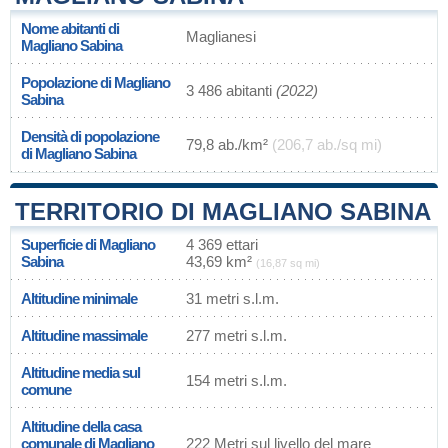
Nome abitanti di
Maglianesi
Magliano Sabina
Popolazione di Magliano
3 486 abitanti
(2022)
Sabina
Densità di popolazione
79,8 ab./km²
(206,7 ab./sq mi)
di Magliano Sabina
TERRITORIO DI MAGLIANO SABINA
Superficie di Magliano
4 369 ettari
Sabina
43,69 km²
(16,87 sq mi)
Altitudine minimale
31 metri s.l.m.
Altitudine massimale
277 metri s.l.m.
Altitudine media sul
154 metri s.l.m.
comune
Altitudine della casa
comunale di Magliano
222 Metri sul livello del mare