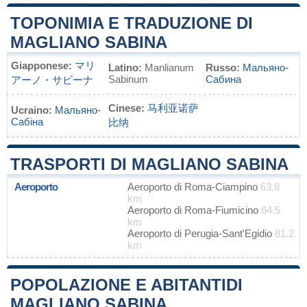
TOPONIMIA E TRADUZIONE DI
MAGLIANO SABINA
Giapponese:
マリ
Latino:
Manlianum
Russo:
Мальяно-
Sabinum
Сабина
アーノ・サビーナ
Cinese:
马利亚诺萨
Ucraino:
Мальяно-
Сабіна
比纳
TRASPORTI DI MAGLIANO SABINA
Aeroporto
Aeroporto di Roma-Ciampino
63.8
km
Aeroporto di Roma-Fiumicino
64.5
km
Aeroporto di Perugia-Sant'Egidio
81.2
km
POPOLAZIONE E ABITANTIDI
MAGLIANO SABINA