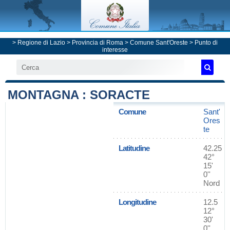
>
Regione di Lazio
>
Provincia di Roma
>
Comune Sant'Oreste
> Punto di
interesse
MONTAGNA : SORACTE
Comune
Sant'
Ores
te
Latitudine
42.25
42°
15'
0''
Nord
Longitudine
12.5
12°
30'
0''