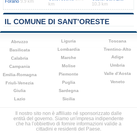
Forano
9.9 km
km
10.3 km
IL COMUNE DI SANT'ORESTE
Liguria
Toscana
Abruzzo
Lombardia
Trentino-Alto
Basilicata
Adige
Marche
Calabria
Umbria
Molise
Campania
Valle d'Aosta
Piemonte
Emilia-Romagna
Veneto
Puglia
Friuli-Venezia
Giulia
Sardegna
Lazio
Sicilia
Il nostro sito non è affiliato né sponsorizzato dalle
entità del governo. Siamo un'impresa indipendente
che ha l'obbiettivo di fornire informazioni valide a
cittadini e residenti del Paese.