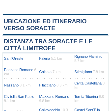
UBICAZIONE ED ITINERARIO
VERSO SORACTE
Leaflet
|
Map data ©
OpenStreetMap
contributors
+
DISTANZA TRA SORACTE E LE
−
CITTÀ LIMITROFE
Rignano Flaminio
Sant'Oreste
Faleria
5.1 km
5.7 km
Ponzano Romano
6
Calcata
7 km
Stimigliano
7.8 km
km
Civita Castellana
9
Nazzano
8.1 km
Filacciano
8.3 km
km
Civitella San Paolo
Mazzano Romano
Torrita Tiberina
9.8
9.1 km
9.8 km
km
Collevecchio
10.3
Castel Sant'Elia