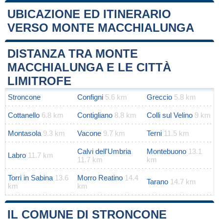
UBICAZIONE ED ITINERARIO
VERSO MONTE MACCHIALUNGA
Leaflet
|
Map data ©
OpenStreetMap
contributors
+
DISTANZA TRA MONTE
−
MACCHIALUNGA E LE CITTÀ
LIMITROFE
Stroncone
Configni
5.6 km
Greccio
5.8 km
Cottanello
6.8 km
Contigliano
8.8 km
Colli sul Velino
9 km
Montasola
9.3 km
Vacone
9.7 km
Terni
11.5 km
Calvi dell'Umbria
Montebuono
13.1
Labro
11.7 km
11.7 km
km
Torri in Sabina
13.6
Morro Reatino
14.4
Tarano
14.7 km
km
km
IL COMUNE DI STRONCONE