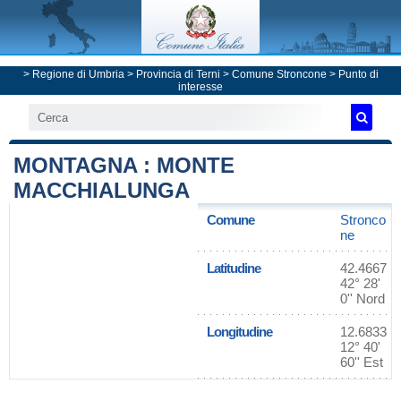
>
Regione di Umbria
>
Provincia di Terni
>
Comune Stroncone
> Punto di
interesse
MONTAGNA : MONTE
MACCHIALUNGA
Comune
Stronco
ne
Latitudine
42.4667
42° 28'
0'' Nord
Longitudine
12.6833
12° 40'
60'' Est