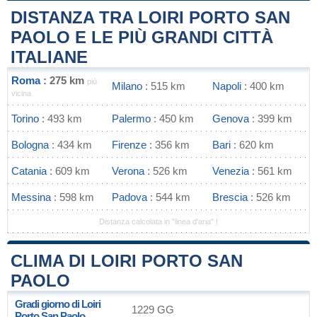
DISTANZA TRA LOIRI PORTO SAN
PAOLO E LE PIÙ GRANDI CITTÀ
ITALIANE
Roma
: 275 km
più
Milano
: 515 km
Napoli
: 400 km
vicina
Torino
: 493 km
Palermo
: 450 km
Genova
: 399 km
Bologna
: 434 km
Firenze
: 356 km
Bari
: 620 km
Catania
: 609 km
Verona
: 526 km
Venezia
: 561 km
Messina
: 598 km
Padova
: 544 km
Brescia
: 526 km
Distanza calcolata in "linea d'aria" !
CLIMA DI LOIRI PORTO SAN
PAOLO
Gradi giorno di Loiri
1229 GG
Porto San Paolo