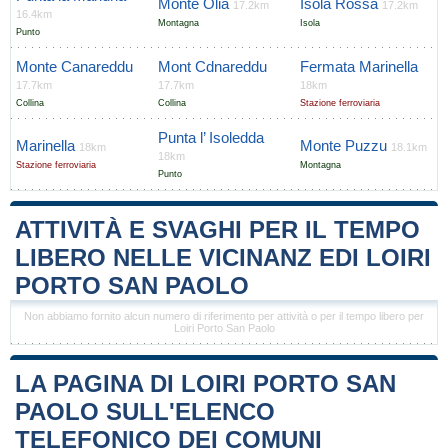
Monte Olia
Isola Rossa
17.2km
17.2km
16.4km
Montagna
Isola
Punto
Monte Canareddu
Mont Cdnareddu
Fermata Marinella
17.7km
17.7km
18km
Collina
Collina
Stazione ferroviaria
Punta l’ Isoledda
Marinella
Monte Puzzu
18km
18.1km
18km
Stazione ferroviaria
Montagna
Punto
ATTIVITÀ E SVAGHI PER IL TEMPO
LIBERO NELLE VICINANZ EDI LOIRI
PORTO SAN PAOLO
Non abbiamo fornito alcun numero di riferimento per attività o per il tempo libero per
Loiri Porto San Paolo
LA PAGINA DI LOIRI PORTO SAN
PAOLO SULL'ELENCO
TELEFONICO DEI COMUNI