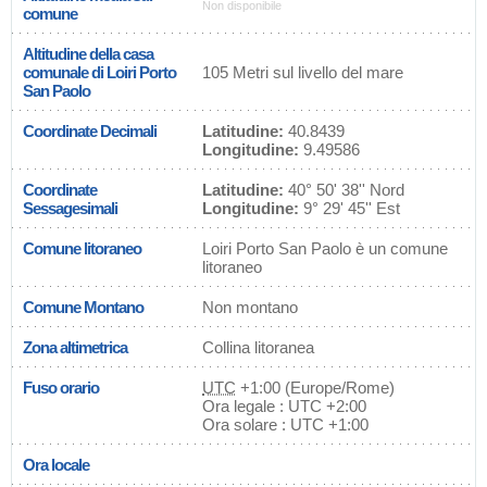
Non disponibile
comune
Altitudine della casa
comunale di Loiri Porto
105 Metri sul livello del mare
San Paolo
Coordinate Decimali
Latitudine:
40.8439
Longitudine:
9.49586
Coordinate
Latitudine:
40° 50' 38'' Nord
Sessagesimali
Longitudine:
9° 29' 45'' Est
Comune litoraneo
Loiri Porto San Paolo è un comune
litoraneo
Comune Montano
Non montano
Zona altimetrica
Collina litoranea
Fuso orario
UTC
+1:00 (Europe/Rome)
Ora legale : UTC +2:00
Ora solare : UTC +1:00
Ora locale