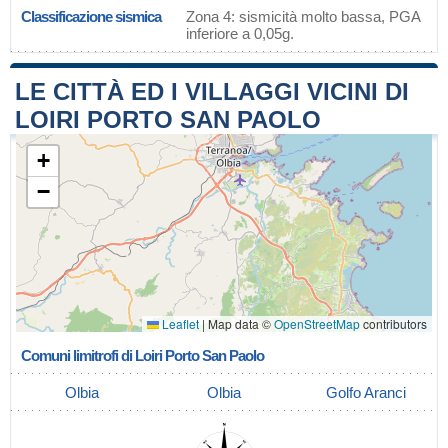
Classificazione sismica
Zona 4: sismicità molto bassa, PGA
inferiore a 0,05g.
LE CITTÀ ED I VILLAGGI VICINI DI
LOIRI PORTO SAN PAOLO
+
−
Leaflet
|
Map data ©
OpenStreetMap
contributors
Comuni limitrofi di Loiri Porto San Paolo
Olbia
Olbia
Golfo Aranci