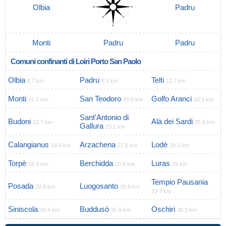
Olbia
Padru
Monti
Padru
Padru
Comuni confinanti di Loiri Porto San Paolo
Olbia
Padru
Telti
8.7 km
8.9 km
12.7 km
Monti
San Teodoro
Golfo Aranci
15.1 km
16.9 km
20.3 km
Sant'Antonio di
Budoni
Alà dei Sardi
22.7 km
25.9 km
Gallura
23.2 km
Calangianus
Arzachena
Lodè
26.9 km
27.6 km
28.3 km
Torpè
Berchidda
Luras
28.4 km
28.8 km
29 km
Tempio Pausania
Posada
Luogosanto
29.9 km
33.6 km
33.7 km
Siniscola
Buddusò
Oschiri
34.4 km
35.8 km
36.3 km