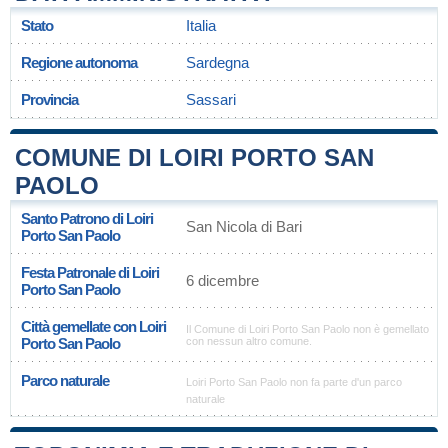
Stato
Italia
Regione autonoma
Sardegna
Provincia
Sassari
COMUNE DI LOIRI PORTO SAN
PAOLO
Santo Patrono di Loiri
San Nicola di Bari
Porto San Paolo
Festa Patronale di Loiri
6 dicembre
Porto San Paolo
Città gemellate con Loiri
Il Comune di Loiri Porto San Paolo non è gemellato
Porto San Paolo
con nessun altro comune.
Parco naturale
Loiri Porto San Paolo non fa parte d'un parco
naturale