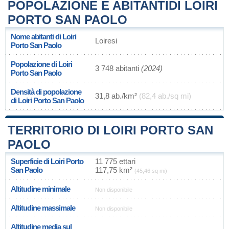
POPOLAZIONE E ABITANTIDI LOIRI
PORTO SAN PAOLO
Nome abitanti di Loiri
Loiresi
Porto San Paolo
Popolazione di Loiri
3 748 abitanti
(2024)
Porto San Paolo
Densità di popolazione
31,8 ab./km²
(82,4 ab./sq mi)
di Loiri Porto San Paolo
TERRITORIO DI LOIRI PORTO SAN
PAOLO
Superficie di Loiri Porto
11 775 ettari
San Paolo
117,75 km²
(45,46 sq mi)
Altitudine minimale
Non disponibile
Altitudine massimale
Non disponibile
Altitudine media sul