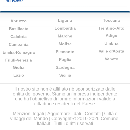
su Twitter
Liguria
Toscana
Abruzzo
Lombardia
Trentino-Alto
Basilicata
Adige
Marche
Calabria
Umbria
Molise
Campania
Valle d'Aosta
Piemonte
Emilia-Romagna
Veneto
Puglia
Friuli-Venezia
Giulia
Sardegna
Lazio
Sicilia
Il nostro sito non è affiliato né sponsorizzato dalle
entità del governo. Siamo un'impresa indipendente
che ha l'obbiettivo di fornire informazioni valide a
cittadini e residenti del Paese.
Menzioni legali
|
Aggiornare i dati
|
Contatti
|
Città e
villaggi del Mondo
| Copyright © 2010-2026 Comune-
Italia.it : Tutti i diritti riservati