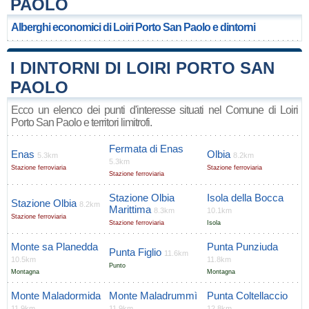
PAOLO
Alberghi economici di Loiri Porto San Paolo e dintorni
I DINTORNI DI LOIRI PORTO SAN
PAOLO
Ecco un elenco dei punti d'interesse situati nel Comune di Loiri
Porto San Paolo e territori limitrofi.
Fermata di Enas
Enas
Olbia
5.3km
8.2km
5.3km
Stazione ferroviaria
Stazione ferroviaria
Stazione ferroviaria
Stazione Olbia
Isola della Bocca
Stazione Olbia
8.2km
Marittima
8.3km
10.1km
Stazione ferroviaria
Stazione ferroviaria
Isola
Monte sa Planedda
Punta Punziuda
Punta Figlio
11.6km
10.5km
11.8km
Punto
Montagna
Montagna
Monte Maladormida
Monte Maladrummì
Punta Coltellaccio
11.9km
11.9km
12.8km