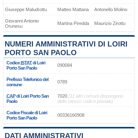
Giuseppe Maludrottu
Matteo Mattana
Antonello Molino
Giovanni Antonio
Martina Piredda
Maurizio Zirottu
Orunesu
NUMERI AMMINISTRATIVI DI LOIRI
PORTO SAN PAOLO
Codice
ISTAT
di Loiri
090084
Porto San Paolo
Prefisso Telefonico del
0789
comune
CAP
di Loiri Porto San
7020
(11 altri comuni dispongono
Paolo
dello stesso codice postale)
Codice Fiscale di Loiri
00336160908
Porto San Paolo
DATI AMMINISTRATIVI