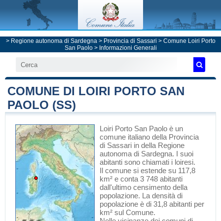
>
Regione autonoma di Sardegna
>
Provincia di Sassari
>
Comune Loiri Porto
San Paolo
> Informazioni Generali
COMUNE DI LOIRI PORTO SAN
PAOLO (SS)
Loiri Porto San Paolo
è un
comune italiano
della Provincia
di Sassari
in
della Regione
autonoma di Sardegna
. I suoi
abitanti sono chiamati i loiresi.
Il comune si estende su 117,8
km² e conta 3 748 abitanti
dall'ultimo censimento della
popolazione. La densità di
popolazione è di 31,8 abitanti per
km² sul Comune.
Nelle vicinanze dei comuni di