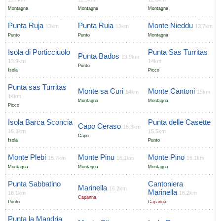
Montagna
Montagna
Montagna
Punta Ruja
Punta Ruia
Monte Nieddu
13km
13km
13.7km
Punto
Punto
Montagna
Isola di Porticciuolo
Punta Sas Turritas
Punta Bados
13.9km
13.9km
14km
Punto
Isola
Picco
Punta sas Turritas
Monte sa Curi
Monte Cantoni
14km
15km
14km
Montagna
Montagna
Picco
Isola Barca Sconcia
Punta delle Casette
Capo Ceraso
15.3km
15.3km
15.5km
Capo
Isola
Punto
Monte Plebi
Monte Pinu
Monte Pino
15.7km
16.1km
16.1km
Montagna
Montagna
Montagna
Punta Sabbatino
Cantoniera
Marinella
16.2km
Marinella
16.1km
16.2km
Capanna
Punto
Capanna
Punta la Mandria