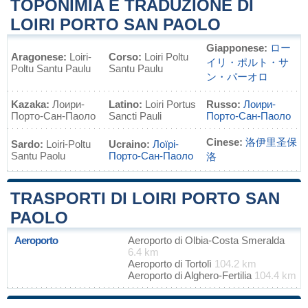
TOPONIMIA E TRADUZIONE DI
LOIRI PORTO SAN PAOLO
Giapponese:
ロー
Aragonese:
Loiri-
Corso:
Loiri Poltu
イリ・ポルト・サ
Poltu Santu Paulu
Santu Paulu
ン・パーオロ
Kazaka:
Лоири-
Latino:
Loiri Portus
Russo:
Лоири-
Порто-Сан-Паоло
Sancti Pauli
Порто-Сан-Паоло
Cinese:
洛伊里圣保
Sardo:
Loiri-Poltu
Ucraino:
Лоїрі-
Santu Paolu
Порто-Сан-Паоло
洛
TRASPORTI DI LOIRI PORTO SAN
PAOLO
Aeroporto
Aeroporto di Olbia-Costa Smeralda
6.4 km
Aeroporto di Tortolì
104.2 km
Aeroporto di Alghero-Fertilia
104.4 km