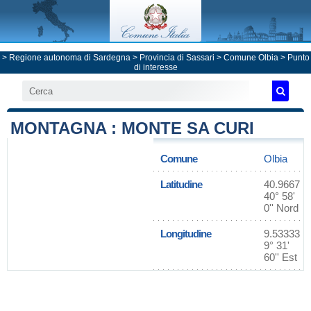
>
Regione autonoma di Sardegna
>
Provincia di Sassari
>
Comune Olbia
> Punto
di interesse
MONTAGNA : MONTE SA CURI
Comune
Olbia
Latitudine
40.9667
40° 58'
0'' Nord
Longitudine
9.53333
9° 31'
60'' Est