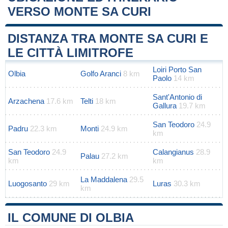
VERSO MONTE SA CURI
Leaflet
|
Map data ©
OpenStreetMap
contributors
+
DISTANZA TRA MONTE SA CURI E
−
LE CITTÀ LIMITROFE
Loiri Porto San
Olbia
Golfo Aranci
8 km
Paolo
14 km
Sant'Antonio di
Arzachena
17.6 km
Telti
18 km
Gallura
19.7 km
San Teodoro
24.9
Padru
22.3 km
Monti
24.9 km
km
San Teodoro
24.9
Calangianus
28.9
Palau
27.2 km
km
km
La Maddalena
29.5
Luogosanto
29 km
Luras
30.3 km
km
IL COMUNE DI OLBIA