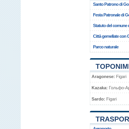
Santo Patrono di Gol
Festa Patronale di G
Statuto del comune d
Città gemellate con 
Parco naturale
TOPONIMI
Aragonese:
Figari
Kazaka:
Гольфо-А
Sardo:
Figari
TRASPORT
Aeroporto