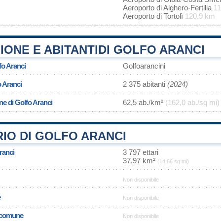
Aeroporto di Alghero-Fertilia
1
Aeroporto di Tortolì
120.9 km
ONE E ABITANTIDI GOLFO ARANCI
fo Aranci
Golfoarancini
o Aranci
2 375 abitanti
(2024)
ne di Golfo Aranci
62,5 ab./km²
(162,0 ab./sq mi)
IO DI GOLFO ARANCI
ranci
3 797 ettari
37,97 km²
(14,66 sq mi)
Non disponibile
e
Non disponibile
l comune
Non disponibile