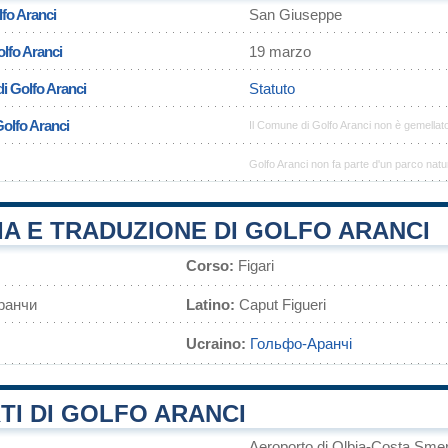
fo Aranci
San Giuseppe
olfo Aranci
19 marzo
i Golfo Aranci
Statuto
Golfo Aranci
Il Comune di Golfo Aranci non è gemella
Golfo Aranci non fa parte d'un parco natu
A E TRADUZIONE DI GOLFO ARANCI
Corso:
Figari
ранчи
Latino:
Caput Figueri
Ucraino:
Гольфо-Аранчі
I DI GOLFO ARANCI
Aeroporto di Olbia-Costa Sme