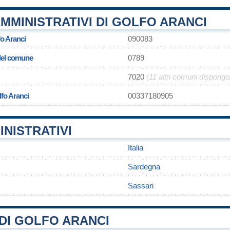
MMINISTRATIVI DI GOLFO ARANCI
fo Aranci
090083
 del comune
0789
7020
(11 altri comuni dispongo
lfo Aranci
00337180905
INISTRATIVI
Italia
Sardegna
Sassari
DI GOLFO ARANCI