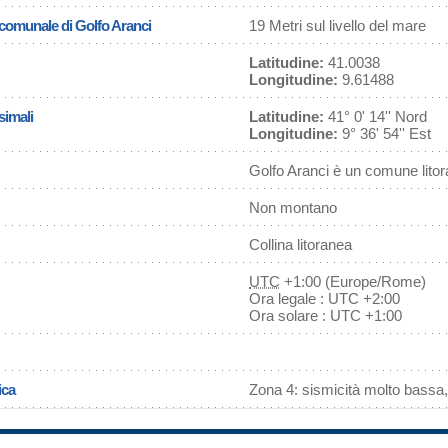
a comunale di Golfo Aranci
19 Metri sul livello del mare
Latitudine:
41.0038
Longitudine:
9.61488
simali
Latitudine:
41° 0' 14'' Nord
Longitudine:
9° 36' 54'' Est
Golfo Aranci è un comune lito
Non montano
Collina litoranea
UTC
+1:00 (Europe/Rome)
Ora legale : UTC +2:00
Ora solare : UTC +1:00
ica
Zona 4: sismicità molto bassa,