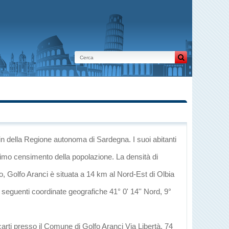
in
della Regione autonoma di Sardegna
. I suoi abitanti
ltimo censimento della popolazione. La densità di
o
, Golfo Aranci è situata a 14 km al Nord-Est di
Olbia
e seguenti coordinate geografiche 41° 0' 14'' Nord, 9°
carti presso il Comune di Golfo Aranci Via Libertà, 74