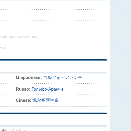
to con nessun altro comune.
rale
Giapponese:
ゴルフォ・アランチ
Russo:
Гольфо-Аранчи
Cinese:
戈尔福阿兰奇
ralda
14.3 km