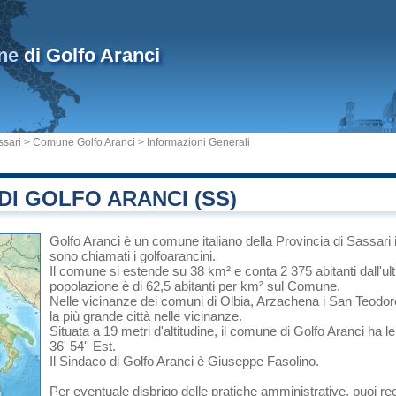
ne
di Golfo Aranci
ssari
>
Comune Golfo Aranci
> Informazioni Generali
I GOLFO ARANCI (SS)
Golfo Aranci
è un comune italiano
della Provincia di Sassari
sono chiamati i golfoarancini.
Il comune si estende su 38 km² e conta 2 375 abitanti dall'u
popolazione è di 62,5 abitanti per km² sul Comune.
Nelle vicinanze dei comuni di
Olbia
,
Arzachena
i
San Teodor
la più grande città nelle vicinanze.
Situata a 19 metri d'altitudine, il comune di Golfo Aranci ha l
36' 54'' Est.
Il Sindaco di Golfo Aranci è Giuseppe Fasolino.
Per eventuale disbrigo delle pratiche amministrative, puoi re