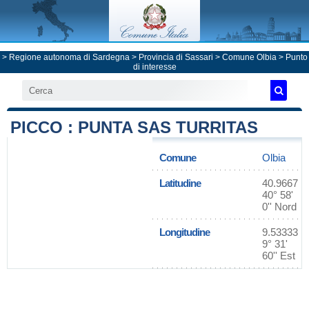
>
Regione autonoma di Sardegna
>
Provincia di Sassari
>
Comune Olbia
> Punto
di interesse
PICCO : PUNTA SAS TURRITAS
Comune
Olbia
Latitudine
40.9667
40° 58'
0'' Nord
Longitudine
9.53333
9° 31'
60'' Est