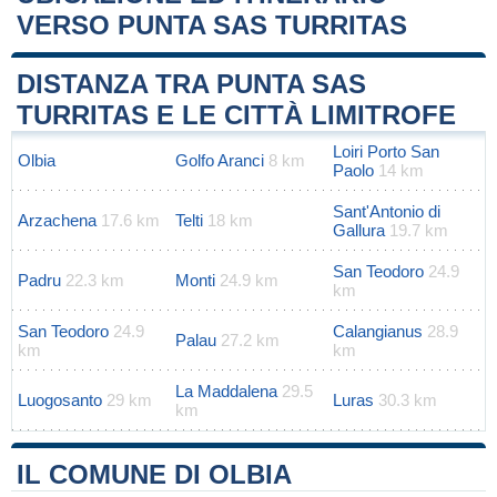
VERSO PUNTA SAS TURRITAS
Leaflet
|
Map data ©
OpenStreetMap
contributors
+
DISTANZA TRA PUNTA SAS
−
TURRITAS E LE CITTÀ LIMITROFE
Loiri Porto San
Olbia
Golfo Aranci
8 km
Paolo
14 km
Sant'Antonio di
Arzachena
17.6 km
Telti
18 km
Gallura
19.7 km
San Teodoro
24.9
Padru
22.3 km
Monti
24.9 km
km
San Teodoro
24.9
Calangianus
28.9
Palau
27.2 km
km
km
La Maddalena
29.5
Luogosanto
29 km
Luras
30.3 km
km
IL COMUNE DI OLBIA