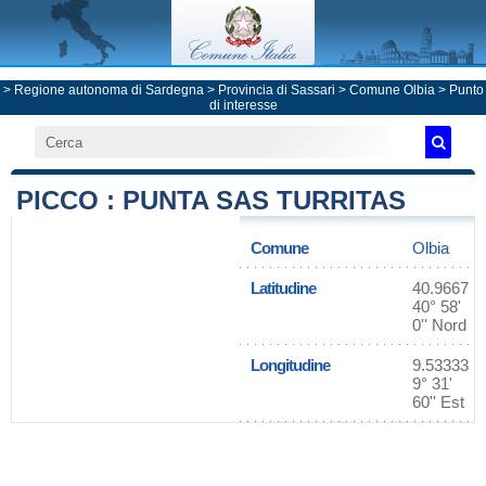
>
Regione autonoma di Sardegna
>
Provincia di Sassari
>
Comune Olbia
> Punto
di interesse
PICCO : PUNTA SAS TURRITAS
Comune
Olbia
Latitudine
40.9667
40° 58'
0'' Nord
Longitudine
9.53333
9° 31'
60'' Est