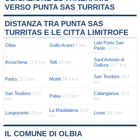
VERSO PUNTA SAS TURRITAS
Leaflet
|
Map data ©
OpenStreetMap
contributors
+
DISTANZA TRA PUNTA SAS
−
TURRITAS E LE CITTÀ LIMITROFE
Loiri Porto San
Olbia
Golfo Aranci
8 km
Paolo
14 km
Sant'Antonio di
Arzachena
17.6 km
Telti
18 km
Gallura
19.7 km
San Teodoro
24.9
Padru
22.3 km
Monti
24.9 km
km
San Teodoro
24.9
Calangianus
28.9
Palau
27.2 km
km
km
La Maddalena
29.5
Luogosanto
29 km
Luras
30.3 km
km
IL COMUNE DI OLBIA