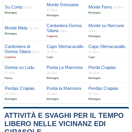
Monte Genziana
Su Contu
Monte Ferru
23km
24.5km
23.5km
Montagna
Montagna
Montagna
Cantoniera Genna
Monte su Nercone
Monte Mela
25.7km
Silana
26km
26km
Montagna
Capanna
Montagna
Cantoniera di
Capo Sferracavallo
Capo Sferracanallo
Genna Silana
26km
26.2km
26.2km
Capanna
Capo
Capo
Genna su Ludu
Punta La Marmora
Perda Crapias
27.1km
28.2km
28.2km
Passa
Montagna
Montagna
Perdas Crapias
Punta la Marmora
Perdas Crapias
28.2km
28.2km
28.2km
Montagna
Montagna
Montagna
ATTIVITÀ E SVAGHI PER IL TEMPO
LIBERO NELLE VICINANZ EDI
GIRASOLE