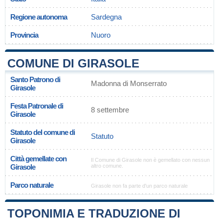
Regione autonoma
Sardegna
Provincia
Nuoro
COMUNE DI GIRASOLE
Santo Patrono di
Madonna di Monserrato
Girasole
Festa Patronale di
8 settembre
Girasole
Statuto del comune di
Statuto
Girasole
Città gemellate con
Il Comune di Girasole non è gemellato con nessun
Girasole
altro comune.
Parco naturale
Girasole non fa parte d'un parco naturale
TOPONIMIA E TRADUZIONE DI