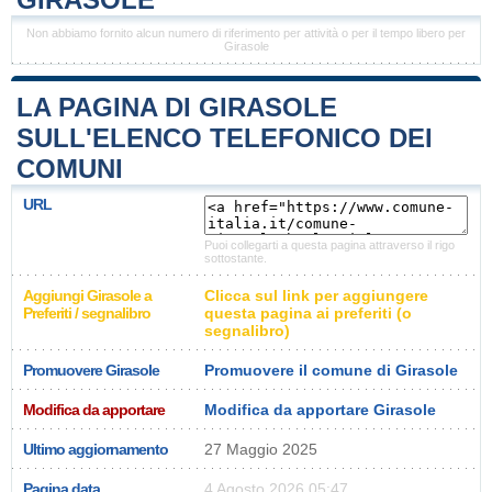
Non abbiamo fornito alcun numero di riferimento per attività o per il tempo libero per
Girasole
LA PAGINA DI GIRASOLE
SULL'ELENCO TELEFONICO DEI
COMUNI
URL
Puoi collegarti a questa pagina attraverso il rigo
sottostante.
Aggiungi Girasole a
Clicca sul link per aggiungere
Preferiti / segnalibro
questa pagina ai preferiti (o
segnalibro)
Promuovere Girasole
Promuovere il comune di Girasole
Modifica da apportare
Modifica da apportare Girasole
Ultimo aggiornamento
27 Maggio 2025
Pagina data
4 Agosto 2026 05:47