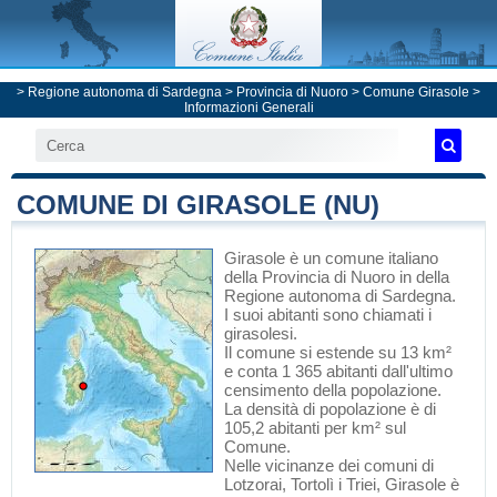
>
Regione autonoma di Sardegna
>
Provincia di Nuoro
>
Comune Girasole
>
Informazioni Generali
COMUNE DI GIRASOLE (NU)
Girasole
è un comune italiano
della Provincia di Nuoro
in
della
Regione autonoma di Sardegna
.
I suoi abitanti sono chiamati i
girasolesi.
Il comune si estende su 13 km²
e conta 1 365 abitanti dall'ultimo
censimento della popolazione.
La densità di popolazione è di
105,2 abitanti per km² sul
Comune.
Nelle vicinanze dei comuni di
Lotzorai
,
Tortolì
i
Triei
, Girasole è