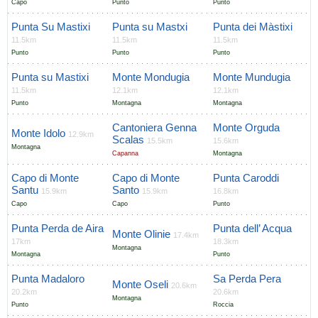
Capo
Punto
Punto
Punta Su Mastixi
Punta su Mastxi
Punta dei Màstixi
11.5km
11.5km
11.5km
Punto
Punto
Punto
Punta su Mastixi
Monte Mondugia
Monte Mundugia
11.5km
12.1km
12.1km
Punto
Montagna
Montagna
Cantoniera Genna
Monte Orguda
Monte Idolo
12.9km
Scalas
15.5km
15.6km
Montagna
Capanna
Montagna
Capo di Monte
Capo di Monte
Punta Caroddi
Santu
Santo
15.9km
15.9km
16.8km
Capo
Capo
Punto
Punta Perda de Aira
Punta dell’ Acqua
Monte Olinie
17.4km
17km
18.3km
Montagna
Montagna
Punto
Punta Madaloro
Sa Perda Pera
Monte Oseli
20.6km
20.2km
20.6km
Montagna
Punto
Roccia