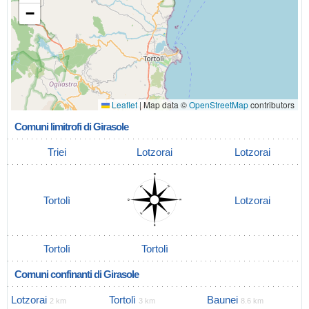
−
Leaflet
|
Map data ©
OpenStreetMap
contributors
Comuni limitrofi di Girasole
Triei
Lotzorai
Lotzorai
Tortolì
Lotzorai
Tortolì
Tortolì
Comuni confinanti di Girasole
Lotzorai
Tortolì
Baunei
2 km
3 km
8.6 km