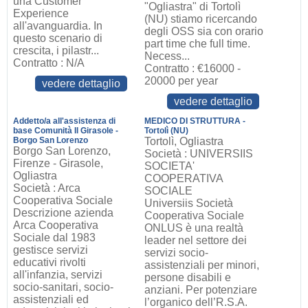
una Customer
"Ogliastra" di Tortolì
Experience
(NU) stiamo ricercando
all'avanguardia. In
degli OSS sia con orario
questo scenario di
part time che full time.
crescita, i pilastr...
Necess...
Contratto : N/A
Contratto : €16000 -
20000 per year
vedere dettaglio
vedere dettaglio
Addetto/a all'assistenza di
MEDICO DI STRUTTURA -
base Comunità Il Girasole -
Tortolì (NU)
Borgo San Lorenzo
Tortolì, Ogliastra
Borgo San Lorenzo,
Società : UNIVERSIIS
Firenze - Girasole,
SOCIETA'
Ogliastra
COOPERATIVA
Società : Arca
SOCIALE
Cooperativa Sociale
Universiis Società
Descrizione azienda
Cooperativa Sociale
Arca Cooperativa
ONLUS è una realtà
Sociale dal 1983
leader nel settore dei
gestisce servizi
servizi socio-
educativi rivolti
assistenziali per minori,
all'infanzia, servizi
persone disabili e
socio-sanitari, socio-
anziani. Per potenziare
assistenziali ed
l’organico dell’R.S.A.