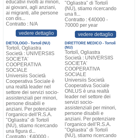
educativi rivolti ai minori,
"Ogliastra" di Tortolì
ai giovani, agli anziani,
(NU), stiamo ricercando
ai migranti, alle persone
una fi...
con dis...
Contratto : €40000 -
Contratto : N/A
70000 per year
vedere dettaglio
vedere dettaglio
DIETOLOGO - Tortolì (NU)
DIRETTORE MEDICO - Tortolì
Tortolì, Ogliastra
(NU)
Tortolì, Ogliastra
Società : UNIVERSIIS
Società : UNIVERSIIS
SOCIETA'
SOCIETA'
COOPERATIVA
COOPERATIVA
SOCIALE
SOCIALE
Universiis Società
Universiis Società
Cooperativa Sociale è
Cooperativa Sociale
una realtà leader nel
ONLUS è una realtà
settore dei servizi socio-
leader nel settore dei
assistenziali per minori,
servizi socio-
persone disabili e
assistenziali per minori,
anziani. Per potenziare
persone disabili e
l’organico dell’R.S.A.
anziani. Per potenziare
"Ogliastra" di Tortolì
l’organico dell’R.S.A.
(NU), stiamo ricercando
"Ogliastra" di Tortolì
una figura d...
(NU), stiamo ricercando
Contratto : €40000 -