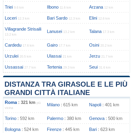
Triei
Ilbono
Arzana
9.6 km
11.6 km
12 km
Loceri
Bari Sardo
Elini
12.3 km
12.3 km
12.6 km
Villagrande Strisaili
Lanusei
Talana
13.2 km
17.3 km
13.2 km
Cardedu
Gairo
Osini
17.6 km
17.7 km
20.2 km
Urzulei
Ulassai
Jerzu
20.5 km
21 km
21.7 km
Ussassai
Tertenia
Seui
27.7 km
29.3 km
31.6 km
DISTANZA TRA GIRASOLE E LE PIÙ
GRANDI CITTÀ ITALIANE
Roma
: 321 km
più
Milano
: 615 km
Napoli
: 401 km
vicina
Torino
: 592 km
Palermo
: 380 km
Genova
: 500 km
Bologna
: 524 km
Firenze
: 445 km
Bari
: 623 km