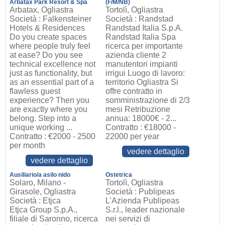
Arbatax Park Resort & Spa
(F/M/NB)
Arbatax, Ogliastra
Tortolì, Ogliastra
Società : Falkensteiner
Società : Randstad
Hotels & Residences
Randstad Italia S.p.A.
Do you create spaces
Randstad Italia Spa
where people truly feel
ricerca per importante
at ease? Do you see
azienda cliente 2
technical excellence not
manutentori impianti
just as functionality, but
irrigui Luogo di lavoro:
as an essential part of a
territorio Ogliastra Si
flawless guest
offre contratto in
experience? Then you
somministrazione di 2/3
are exactly where you
mesi Retribuzione
belong. Step into a
annua: 18000€ - 2...
unique working ...
Contratto : €18000 -
Contratto : €2000 - 2500
22000 per year
per month
vedere dettaglio
vedere dettaglio
Ausiliario/a asilo nido
Ostetrica
Solaro, Milano -
Tortolì, Ogliastra
Girasole, Ogliastra
Società : Publipeas
Società : Etjca
L’Azienda Publipeas
Etjca Group S.p.A.,
S.r.l., leader nazionale
filiale di Saronno, ricerca
nei servizi di