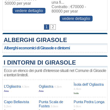
una fi...
50000 per year
Contratto : €70000 -
vedere dettaglio
80000 per year
vedere dettaglio
1
2
ALBERGHI GIRASOLE
Alberghi economici di Girasole e dintorni
I DINTORNI DI GIRASOLE
Ecco un elenco dei punti d'interesse situati nel Comune di Girasole
e territori limitrofi.
Ìsola dell’ Ogliastra
L’Ogliastra
Ogliastra
4.3km
4.3km
4.4km
Area
Area
Isola
Capo Bellavista
Punta Scala de
Punta Pedra Longa
Fustes
5.2km
9.6km
9.6km