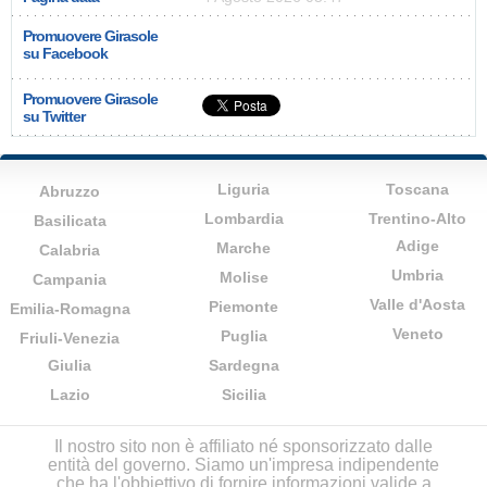
Promuovere Girasole
su Facebook
Promuovere Girasole
su Twitter
Liguria
Toscana
Abruzzo
Lombardia
Trentino-Alto
Basilicata
Adige
Marche
Calabria
Umbria
Molise
Campania
Valle d'Aosta
Piemonte
Emilia-Romagna
Veneto
Puglia
Friuli-Venezia
Giulia
Sardegna
Lazio
Sicilia
Il nostro sito non è affiliato né sponsorizzato dalle
entità del governo. Siamo un'impresa indipendente
che ha l'obbiettivo di fornire informazioni valide a