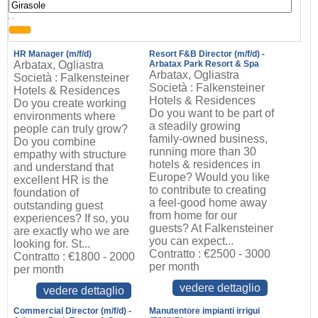
, ,
HR Manager (m/f/d)
Resort F&B Director (m/f/d) -
Arbatax, Ogliastra
Arbatax Park Resort & Spa
Arbatax, Ogliastra
Società : Falkensteiner
Società : Falkensteiner
Hotels & Residences
Hotels & Residences
Do you create working
Do you want to be part of
environments where
a steadily growing
people can truly grow?
family-owned business,
Do you combine
running more than 30
empathy with structure
hotels & residences in
and understand that
Europe? Would you like
excellent HR is the
to contribute to creating
foundation of
a feel-good home away
outstanding guest
from home for our
experiences? If so, you
guests? At Falkensteiner
are exactly who we are
you can expect...
looking for. St...
Contratto : €2500 - 3000
Contratto : €1800 - 2000
per month
per month
vedere dettaglio
vedere dettaglio
Commercial Director (m/f/d) -
Manutentore impianti irrigui