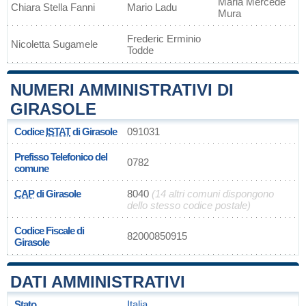
Maria Mercede
Chiara Stella Fanni
Mario Ladu
Mura
Frederic Erminio
Nicoletta Sugamele
Todde
NUMERI AMMINISTRATIVI DI
GIRASOLE
Codice
ISTAT
di Girasole
091031
Prefisso Telefonico del
0782
comune
CAP
di Girasole
8040
(14 altri comuni dispongono
dello stesso codice postale)
Codice Fiscale di
82000850915
Girasole
DATI AMMINISTRATIVI
Stato
Italia