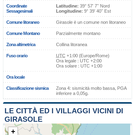
Coordinate
Latitudine:
39° 57' 7'' Nord
Sessagesimali
Longitudine:
9° 39' 40'' Est
Comune litoraneo
Girasole è un comune non litoraneo
Comune Montano
Parzialmente montano
Zona altimetrica
Collina litoranea
Fuso orario
UTC
+1:00 (Europe/Rome)
Ora legale : UTC +2:00
Ora solare : UTC +1:00
Ora locale
Classificazione sismica
Zona 4: sismicità molto bassa, PGA
inferiore a 0,05g.
LE CITTÀ ED I VILLAGGI VICINI DI
GIRASOLE
+