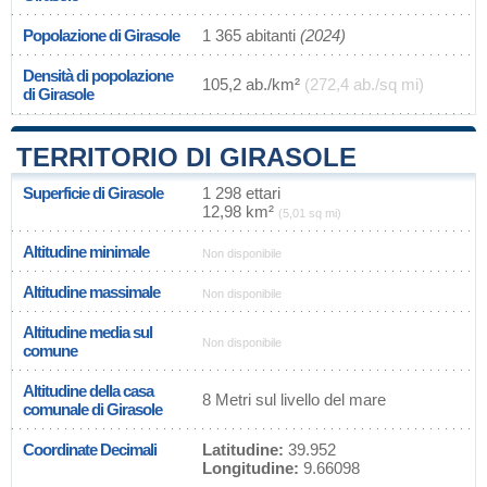
Popolazione di Girasole
1 365 abitanti
(2024)
Densità di popolazione
105,2 ab./km²
(272,4 ab./sq mi)
di Girasole
TERRITORIO DI GIRASOLE
Superficie di Girasole
1 298 ettari
12,98 km²
(5,01 sq mi)
Altitudine minimale
Non disponibile
Altitudine massimale
Non disponibile
Altitudine media sul
Non disponibile
comune
Altitudine della casa
8 Metri sul livello del mare
comunale di Girasole
Coordinate Decimali
Latitudine:
39.952
Longitudine:
9.66098