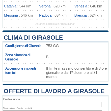
Catania
: 544 km
Verona
: 620 km
Venezia
: 648 km
Messina
: 546 km
Padova
: 634 km
Brescia
: 624 km
Distanza calcolata in "linea d'aria" !
CLIMA DI GIRASOLE
Gradi giorno di Girasole
753 GG
Zona climatica di
B
Girasole
Accensione impianti
Il limite massimo consentito è di 8 ore
termici
giornaliere dal 1º dicembre al 31
marzo
OFFERTE DI LAVORO A GIRASOLE
Professione
Professione, Parole, società