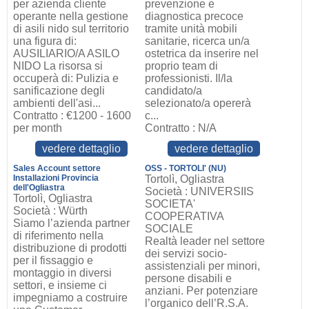
per azienda cliente
prevenzione e
operante nella gestione
diagnostica precoce
di asili nido sul territorio
tramite unità mobili
una figura di:
sanitarie, ricerca un/a
AUSILIARIO/A ASILO
ostetrica da inserire nel
NIDO La risorsa si
proprio team di
occuperà di: Pulizia e
professionisti. Il/la
sanificazione degli
candidato/a
ambienti dell'asi...
selezionato/a opererà
Contratto : €1200 - 1600
c...
per month
Contratto : N/A
vedere dettaglio
vedere dettaglio
Sales Account settore
OSS - TORTOLI' (NU)
Installazioni Provincia
Tortolì, Ogliastra
dell'Ogliastra
Società : UNIVERSIIS
Tortolì, Ogliastra
SOCIETA'
Società : Würth
COOPERATIVA
Siamo l’azienda partner
SOCIALE
di riferimento nella
Realtà leader nel settore
distribuzione di prodotti
dei servizi socio-
per il fissaggio e
assistenziali per minori,
montaggio in diversi
persone disabili e
settori, e insieme ci
anziani. Per potenziare
impegniamo a costruire
l’organico dell’R.S.A.