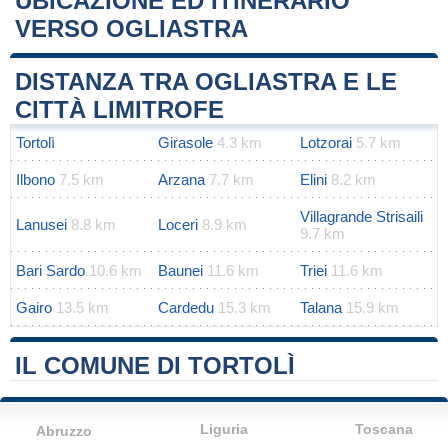
UBICAZIONE ED ITINERARIO
VERSO OGLIASTRA
Leaflet
|
Map data ©
OpenStreetMap
contributors
+
DISTANZA TRA OGLIASTRA E LE
−
CITTÀ LIMITROFE
Tortolì
Girasole
4.3 km
Lotzorai
5.7 km
Ilbono
7.5 km
Arzana
7.7 km
Elini
8.2 km
Villagrande Strisaili
Lanusei
8.8 km
Loceri
8.9 km
9.7 km
Bari Sardo
10.6 km
Baunei
11.6 km
Triei
11.6 km
Gairo
13.5 km
Cardedu
15.3 km
Talana
15.9 km
IL COMUNE DI TORTOLÌ
Liguria
Toscana
Abruzzo