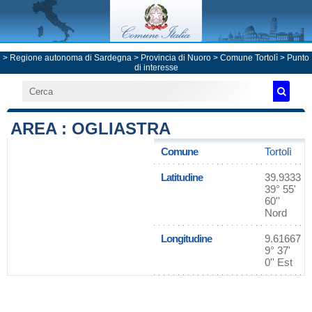
>
Regione autonoma di Sardegna
>
Provincia di Nuoro
>
Comune Tortolì
> Punto
di interesse
AREA : OGLIASTRA
Comune
Tortolì
Latitudine
39.9333
39° 55'
60''
Nord
Longitudine
9.61667
9° 37'
0'' Est