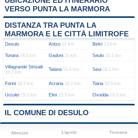
UBICAZIONE ED ITINERARIO
VERSO PUNTA LA MARMORA
Leaflet
|
Map data ©
OpenStreetMap
contributors
+
DISTANZA TRA PUNTA LA
−
MARMORA E LE CITTÀ LIMITROFE
Desulo
Aritzo
12 km
Belvì
13 km
Tonara
14.5 km
Gadoni
15 km
Seulo
15.1 km
Villagrande Strisaili
Talana
15.4 km
Seui
16.1 km
15.2 km
Fonni
16.5 km
Arzana
18.2 km
Tiana
18.5 km
Urzulei
19.2 km
Elini
19.3 km
Ovodda
19.3 km
IL COMUNE DI DESULO
Liguria
Toscana
Abruzzo