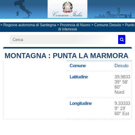
>
Regione autonoma di Sardegna
>
Provincia di Nuoro
>
Comune Desulo
> Punto
di interesse
MONTAGNA : PUNTA LA MARMORA
Comune
Desulo
Latitudine
39.9833
39° 58'
60''
Nord
Longitudine
9.33333
9° 19'
60'' Est