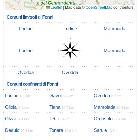
Leaflet
|
Map data ©
OpenStreetMap
contributors
Comuni limitrofi di Fonni
Lodine
Lodine
Mamoiada
Lodine
Mamoiada
Ovodda
Ovodda
Comuni confinanti di Fonni
Lodine
Gavoi
Ovodda
4.3 km
6.7 km
8.2 km
Ollolai
Tiana
Mamoiada
8.2 km
10.7 km
10.8 km
Olzai
Teti
Orgosolo
11.4 km
11.8 km
12.4 km
Desulo
Tonara
Sarule
12.5 km
12.6 km
13.9 km