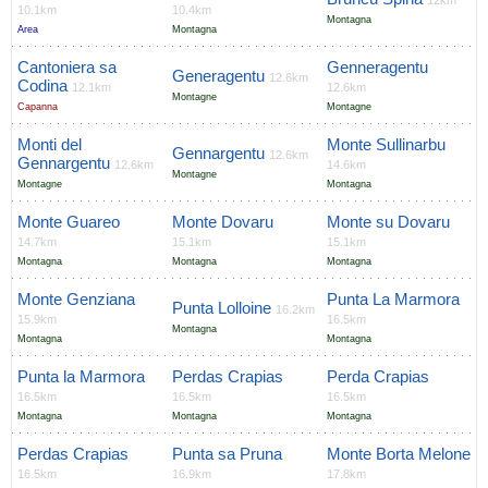
12km
10.1km
10.4km
Montagna
Area
Montagna
Cantoniera sa
Genneragentu
Generagentu
12.6km
Codina
12.1km
12.6km
Montagne
Capanna
Montagne
Monti del
Monte Sullinarbu
Gennargentu
12.6km
Gennargentu
12.6km
14.6km
Montagne
Montagne
Montagna
Monte Guareo
Monte Dovaru
Monte su Dovaru
14.7km
15.1km
15.1km
Montagna
Montagna
Montagna
Monte Genziana
Punta La Marmora
Punta Lolloine
16.2km
15.9km
16.5km
Montagna
Montagna
Montagna
Punta la Marmora
Perdas Crapias
Perda Crapias
16.5km
16.5km
16.5km
Montagna
Montagna
Montagna
Perdas Crapias
Punta sa Pruna
Monte Borta Melone
16.5km
16.9km
17.8km