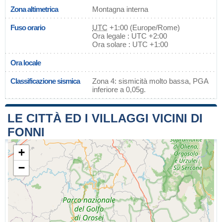
Zona altimetrica
Montagna interna
Fuso orario
UTC
+1:00 (Europe/Rome)
Ora legale : UTC +2:00
Ora solare : UTC +1:00
Ora locale
Classificazione sismica
Zona 4: sismicità molto bassa, PGA
inferiore a 0,05g.
LE CITTÀ ED I VILLAGGI VICINI DI
FONNI
+
−