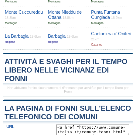
Montagna
Montagna
Montagna
Monte Cuccureddu
Monte Nieddu de
Punta Funtana
Ottana
Cungiada
18.3km
18.8km
18.9km
Montagna
Montagna
Montagna
Cantoniera d’ Oniferi
La Barbagia
Barbagia
19.6km
19.6km
21km
Regione
Regione
Capanna
ATTIVITÀ E SVAGHI PER IL TEMPO
LIBERO NELLE VICINANZ EDI
FONNI
Non abbiamo fornito alcun numero di riferimento per attività o per il tempo libero per
Fonni
LA PAGINA DI FONNI SULL'ELENCO
TELEFONICO DEI COMUNI
URL