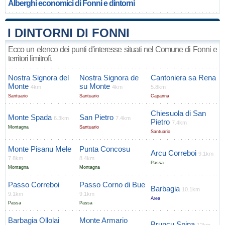
Alberghi economici di Fonni e dintorni
I DINTORNI DI FONNI
Ecco un elenco dei punti d'interesse situati nel Comune di Fonni e
territori limitrofi.
Nostra Signora del
Nostra Signora de
Cantoniera sa Rena
Monte
su Monte
4km
4km
5.8km
Santuario
Santuario
Capanna
Chiesuola di San
Monte Spada
San Pietro
6.3km
7.4km
Pietro
7.4km
Montagna
Santuario
Santuario
Monte Pisanu Mele
Punta Concosu
Arcu Correboi
9.1km
7.8km
8.4km
Passa
Montagna
Montagna
Passo Correboi
Passo Corno di Bue
Barbagia
10.1km
9.1km
9.1km
Area
Passa
Passa
Barbagia Ollolai
Monte Armario
Bruncu Spina