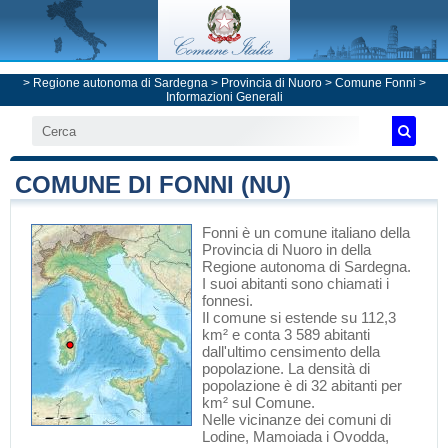
>
Regione autonoma di Sardegna
>
Provincia di Nuoro
>
Comune Fonni
>
Informazioni Generali
COMUNE DI FONNI (NU)
Fonni
è un comune italiano
della
Provincia di Nuoro
in
della
Regione autonoma di Sardegna
.
I suoi abitanti sono chiamati i
fonnesi.
Il comune si estende su 112,3
km² e conta 3 589 abitanti
dall'ultimo censimento della
popolazione. La densità di
popolazione è di 32 abitanti per
km² sul Comune.
Nelle vicinanze dei comuni di
Lodine
,
Mamoiada
i
Ovodda
,