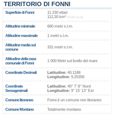
TERRITORIO DI FONNI
Superficie di Fonni
11 230 ettari
112,30 km²
(43,36 sq mi)
Altitudine minimale
660 metri s.l.m.
Altitudine massimale
1 metri s.l.m.
Altitudine media sul
331 metri s.l.m.
comune
Altitudine della casa
1 000 Metri sul livello del mare
comunale di Fonni
Coordinate Decimali
Latitudine:
40.1188
Longitudine:
9.25358
Coordinate
Latitudine:
40° 7' 8'' Nord
Sessagesimali
Longitudine:
9° 15' 13'' Est
Comune litoraneo
Fonni è un comune non litoraneo
Comune Montano
Totalmente montano