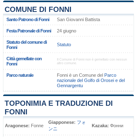
COMUNE DI FONNI
Santo Patrono di Fonni
San Giovanni Battista
Festa Patronale di Fonni
24 giugno
Statuto del comune di
Statuto
Fonni
Città gemellate con
Il Comune di Fonni non è gemellato con nessun
Fonni
altro comune.
Parco naturale
Fonni è un Comune del
Parco
nazionale del Golfo di Orosei e del
Gennargentu
TOPONIMIA E TRADUZIONE DI
FONNI
Giapponese:
フォ
Aragonese:
Fonne
Kazaka:
Фонни
ンニ