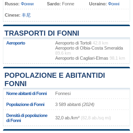
Russo:
Фонни
Sardo:
Fonne
Ucraino:
Фонні
Cinese:
丰尼
TRASPORTI DI FONNI
Aeroporto
Aeroporto di Tortolì
42.8 km
Aeroporto di Olbia-Costa Smeralda
89.6 km
Aeroporto di Cagliari-Elmas
98.1 km
POPOLAZIONE E ABITANTIDI
FONNI
Nome abitanti di Fonni
Fonnesi
Popolazione di Fonni
3 589 abitanti
(2024)
Densità di popolazione
32,0 ab./km²
(82,8 ab./sq mi)
di Fonni