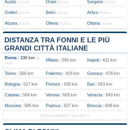
Austis
Orani
Sorgono
15.1 km
15.6 km
16.6 km
Oniferi
Belvì
Aritzo
18.2 km
18.5 km
18.9 km
Atzara
Oliena
Ottana
20.8 km
21.2 km
21.8 km
DISTANZA TRA FONNI E LE PIÙ
GRANDI CITTÀ ITALIANE
Roma
: 336 km
più
Milano
: 595 km
Napoli
: 431 km
vicina
Torino
: 566 km
Palermo
: 419 km
Genova
: 478 km
Bologna
: 517 km
Firenze
: 439 km
Bari
: 653 km
Catania
: 584 km
Verona
: 609 km
Venezia
: 643 km
Messina
: 585 km
Padova
: 627 km
Brescia
: 608 km
Distanza calcolata in "linea d'aria" !