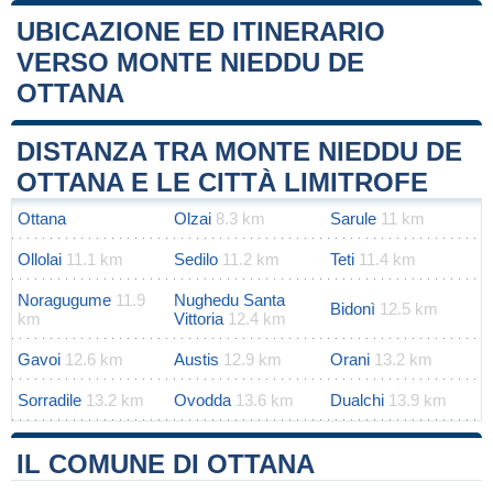
UBICAZIONE ED ITINERARIO
VERSO MONTE NIEDDU DE
OTTANA
Leaflet
|
Map data ©
OpenStreetMap
contributors
+
DISTANZA TRA MONTE NIEDDU DE
−
OTTANA E LE CITTÀ LIMITROFE
Ottana
Olzai
8.3 km
Sarule
11 km
Ollolai
11.1 km
Sedilo
11.2 km
Teti
11.4 km
Noragugume
11.9
Nughedu Santa
Bidonì
12.5 km
km
Vittoria
12.4 km
Gavoi
12.6 km
Austis
12.9 km
Orani
13.2 km
Sorradile
13.2 km
Ovodda
13.6 km
Dualchi
13.9 km
IL COMUNE DI OTTANA