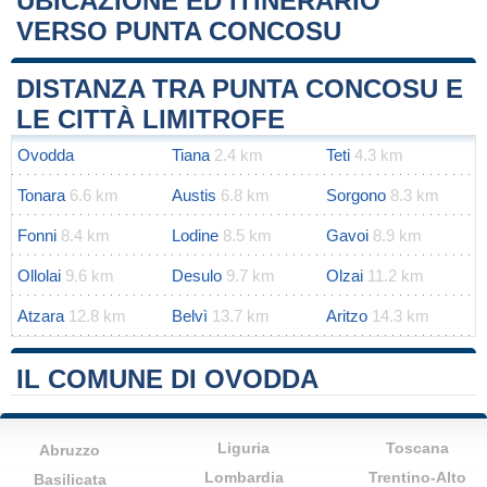
UBICAZIONE ED ITINERARIO
VERSO PUNTA CONCOSU
Leaflet
|
Map data ©
OpenStreetMap
contributors
+
DISTANZA TRA PUNTA CONCOSU E
−
LE CITTÀ LIMITROFE
Ovodda
Tiana
2.4 km
Teti
4.3 km
Tonara
6.6 km
Austis
6.8 km
Sorgono
8.3 km
Fonni
8.4 km
Lodine
8.5 km
Gavoi
8.9 km
Ollolai
9.6 km
Desulo
9.7 km
Olzai
11.2 km
Atzara
12.8 km
Belvì
13.7 km
Aritzo
14.3 km
IL COMUNE DI OVODDA
Liguria
Toscana
Abruzzo
Lombardia
Trentino-Alto
Basilicata