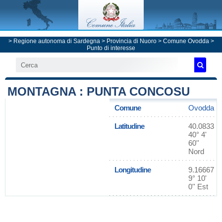
>
Regione autonoma di Sardegna
>
Provincia di Nuoro
>
Comune Ovodda
>
Punto di interesse
MONTAGNA : PUNTA CONCOSU
Comune
Ovodda
Latitudine
40.0833
40° 4'
60''
Nord
Longitudine
9.16667
9° 10'
0'' Est