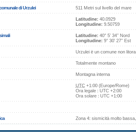
 comunale di Urzulei
511 Metri sul livello del mare
Latitudine:
40.0929
Longitudine:
9.50759
simali
Latitudine:
40° 5' 34'' Nord
Longitudine:
9° 30' 27'' Est
Urzulei è un comune non litor
Totalmente montano
Montagna interna
UTC
+1:00 (Europe/Rome)
Ora legale : UTC +2:00
Ora solare : UTC +1:00
ica
Zona 4: sismicità molto bassa,