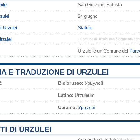
ulei
San Giovanni Battista
zulei
24 giugno
i Urzulei
Statuto
Urzulei
Il Comune di Urzulei non è gemellato co
Urzulei è un Comune del
Parco
A E TRADUZIONE DI URZULEI
è
Bielorusso:
Урцулей
Latino:
Urzuleum
Ucraino:
Урцулеї
I DI URZULEI
Aeroporto di Tortolì
24.5 km