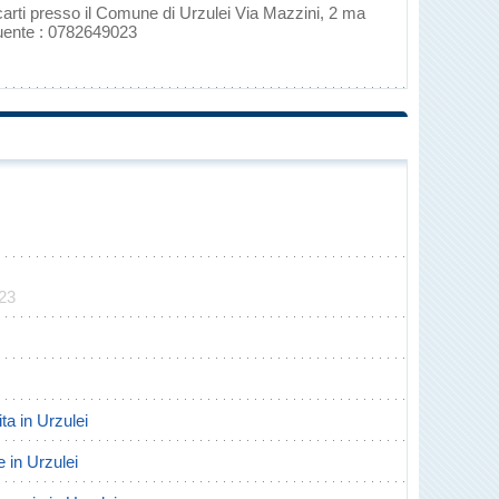
ecarti presso il Comune di Urzulei Via Mazzini, 2 ma
guente : 0782649023
023
ita in Urzulei
e in Urzulei