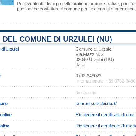
Per eventuale disbrigo delle pratiche amministrative, puoi r
puoi anche contattare il comune per Telefono al numero se
 DEL COMUNE DI URZULEI (NU)
 di Urzulei
Comune di Urzulei
Via Mazzini, 2
08040 Urzulei (NU)
Italia
e
0782-649023
Internazionale: +39 0782-649
Non disponible
omune
comune.urzulei.nu.it/
 online
Richiedere il certificato di nasc
online
Richiedere il certificato di mort