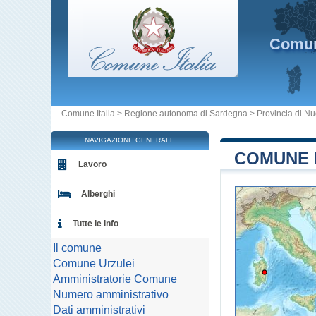
Comu
Comune Italia
>
Regione autonoma di Sardegna
>
Provincia di N
NAVIGAZIONE GENERALE
COMUNE D
Lavoro
Alberghi
Tutte le info
Il comune
Comune Urzulei
Amministratorie Comune
Numero amministrativo
Dati amministrativi