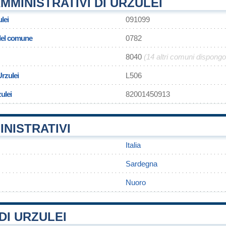
MMINISTRATIVI DI URZULEI
lei
091099
 del comune
0782
8040
(14 altri comuni dispongo
Urzulei
L506
ulei
82001450913
INISTRATIVI
Italia
Sardegna
Nuoro
DI URZULEI