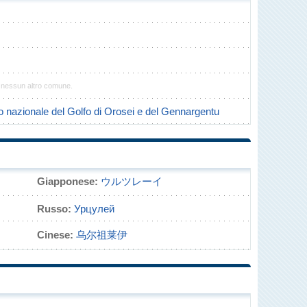
n nessun altro comune.
 nazionale del Golfo di Orosei e del Gennargentu
Giapponese:
ウルツレーイ
Russo:
Урцулей
Cinese:
乌尔祖莱伊