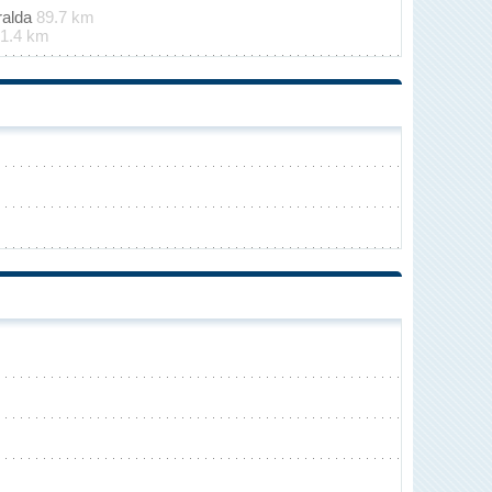
ralda
89.7 km
1.4 km