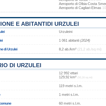
Aeroporto di Olbia-Costa Sme
Aeroporto di Cagliari-Elmas
10
ONE E ABITANTIDI URZULEI
ulei
Urzuleini
ei
1 061 abitanti
(2024)
ne di Urzulei
8,2 ab./km²
(21,2 ab./sq mi)
IO DI URZULEI
12 992 ettari
129,92 km²
(50,16 sq mi)
119 metri s.l.m.
e
1 metri s.l.m.
l comune
60 metri s.l.m.