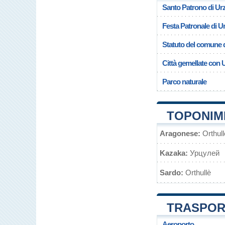
Santo Patrono di Urz
Festa Patronale di Ur
Statuto del comune d
Città gemellate con 
Parco naturale
TOPONIMI
Aragonese:
Orthull
Kazaka:
Урцулей
Sardo:
Orthullè
TRASPORT
Aeroporto