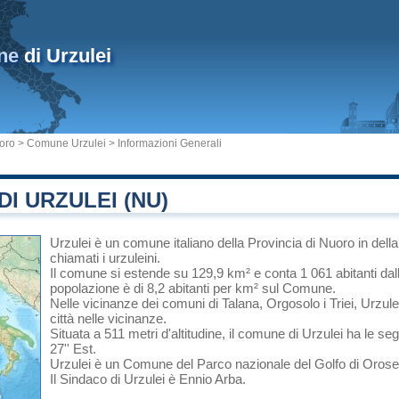
ne
di Urzulei
uoro
>
Comune Urzulei
> Informazioni Generali
I URZULEI (NU)
Urzulei
è un comune italiano
della Provincia di Nuoro
in
dell
chiamati i urzuleini.
Il comune si estende su 129,9 km² e conta 1 061 abitanti dal
popolazione è di 8,2 abitanti per km² sul Comune.
Nelle vicinanze dei comuni di
Talana
,
Orgosolo
i
Triei
, Urzule
città nelle vicinanze.
Situata a 511 metri d'altitudine, il comune di Urzulei ha le se
27'' Est.
Urzulei è un Comune del
Parco nazionale del Golfo di Oros
Il Sindaco di Urzulei è Ennio Arba.