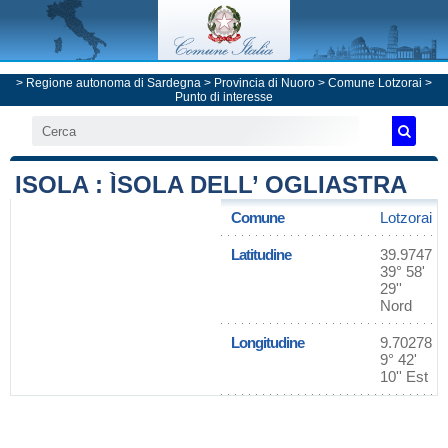
>
Regione autonoma di Sardegna
>
Provincia di Nuoro
>
Comune Lotzorai
>
Punto di interesse
ISOLA : ÌSOLA DELL’ OGLIASTRA
Comune
Lotzorai
Latitudine
39.9747
39° 58'
29''
Nord
Longitudine
9.70278
9° 42'
10'' Est