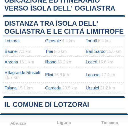
UBICAZIONE ED ITINERARIO
VERSO ÌSOLA DELL’ OGLIASTRA
Leaflet
|
Map data ©
OpenStreetMap
contributors
+
DISTANZA TRA ÌSOLA DELL’
−
OGLIASTRA E LE CITTÀ LIMITROFE
Lotzorai
Girasole
4.4 km
Tortolì
6.4 km
Baunei
7.1 km
Triei
8.6 km
Bari Sardo
15.6 km
Arzana
16.1 km
Ilbono
16.2 km
Loceri
16.6 km
Villagrande Strisaili
Elini
16.9 km
Lanusei
17.4 km
16.7 km
Talana
19.1 km
Cardedu
20.9 km
Urzulei
21.2 km
IL COMUNE DI LOTZORAI
Liguria
Toscana
Abruzzo