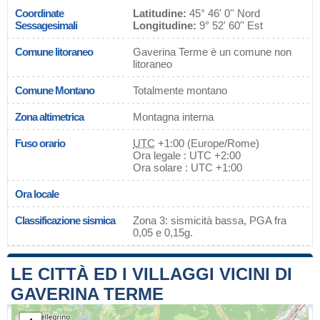
Coordinate
Latitudine:
45° 46' 0'' Nord
Sessagesimali
Longitudine:
9° 52' 60'' Est
Comune litoraneo
Gaverina Terme è un comune non
litoraneo
Comune Montano
Totalmente montano
Zona altimetrica
Montagna interna
Fuso orario
UTC
+1:00 (Europe/Rome)
Ora legale : UTC +2:00
Ora solare : UTC +1:00
Ora locale
Classificazione sismica
Zona 3: sismicità bassa, PGA fra
0,05 e 0,15g.
LE CITTÀ ED I VILLAGGI VICINI DI
GAVERINA TERME