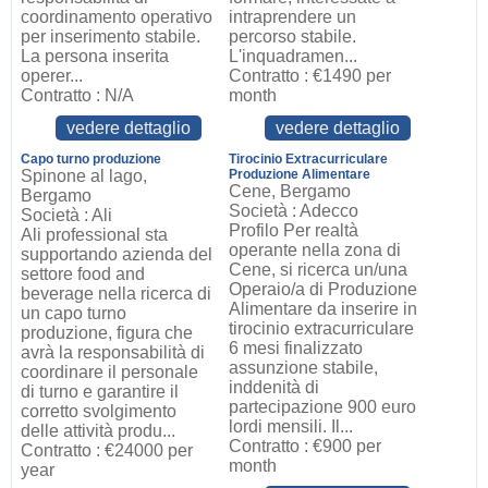
coordinamento operativo
intraprendere un
per inserimento stabile.
percorso stabile.
La persona inserita
L'inquadramen...
operer...
Contratto : €1490 per
Contratto : N/A
month
vedere dettaglio
vedere dettaglio
Capo turno produzione
Tirocinio Extracurriculare
Spinone al lago,
Produzione Alimentare
Cene, Bergamo
Bergamo
Società : Adecco
Società : Ali
Profilo Per realtà
Ali professional sta
operante nella zona di
supportando azienda del
Cene, si ricerca un/una
settore food and
Operaio/a di Produzione
beverage nella ricerca di
Alimentare da inserire in
un capo turno
tirocinio extracurriculare
produzione, figura che
6 mesi finalizzato
avrà la responsabilità di
assunzione stabile,
coordinare il personale
inddenità di
di turno e garantire il
partecipazione 900 euro
corretto svolgimento
lordi mensili. Il...
delle attività produ...
Contratto : €900 per
Contratto : €24000 per
month
year