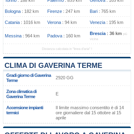
Torino
: 188 km
Palermo
: 899 km
Genova
: 169 km
Bologna
: 182 km
Firenze
: 247 km
Bari
: 765 km
Catania
: 1016 km
Verona
: 94 km
Venezia
: 195 km
Brescia
: 36 km
più
Messina
: 964 km
Padova
: 160 km
vicina
Distanza calcolata in "linea d'aria" !
CLIMA DI GAVERINA TERME
Gradi giorno di Gaverina
2920 GG
Terme
Zona climatica di
E
Gaverina Terme
Accensione impianti
Il limite massimo consentito è di 14
termici
ore giornaliere dal 15 ottobre al 15
aprile