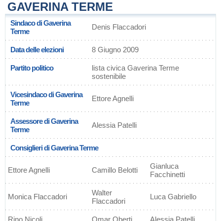
GAVERINA TERME
Sindaco di Gaverina
Denis Flaccadori
Terme
Data delle elezioni
8 Giugno 2009
Partito politico
lista civica Gaverina Terme
sostenibile
Vicesindaco di Gaverina
Ettore Agnelli
Terme
Assessore di Gaverina
Alessia Patelli
Terme
Consiglieri di Gaverina Terme
Gianluca
Ettore Agnelli
Camillo Belotti
Facchinetti
Walter
Monica Flaccadori
Luca Gabriello
Flaccadori
Rino Nicoli
Omar Oberti
Alessia Patelli