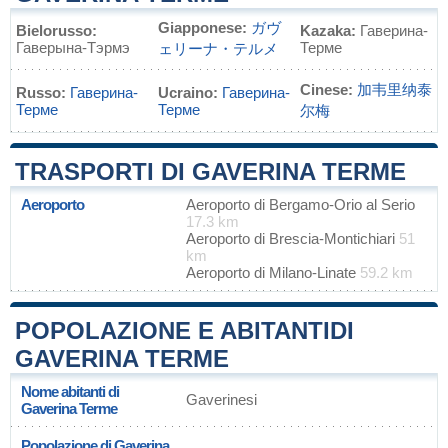
Giapponese:
ガヴ
Bielorusso:
Kazaka:
Гаверина-
Гаверына-Тэрмэ
Терме
ェリーナ・テルメ
Cinese:
加韦里纳泰
Russo:
Гаверина-
Ucraino:
Гаверина-
Терме
Терме
尔梅
TRASPORTI DI GAVERINA TERME
Aeroporto
Aeroporto di Bergamo-Orio al Serio
17.3 km
Aeroporto di Brescia-Montichiari
51
km
Aeroporto di Milano-Linate
59.2 km
POPOLAZIONE E ABITANTIDI
GAVERINA TERME
Nome abitanti di
Gaverinesi
Gaverina Terme
Popolazione di Gaverina