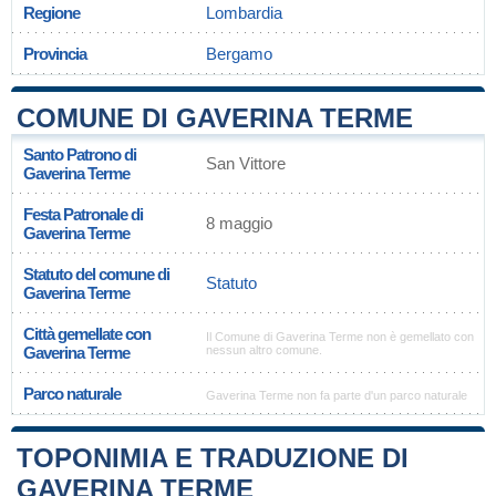
Regione
Lombardia
Provincia
Bergamo
COMUNE DI GAVERINA TERME
Santo Patrono di
San Vittore
Gaverina Terme
Festa Patronale di
8 maggio
Gaverina Terme
Statuto del comune di
Statuto
Gaverina Terme
Città gemellate con
Il Comune di Gaverina Terme non è gemellato con
Gaverina Terme
nessun altro comune.
Parco naturale
Gaverina Terme non fa parte d'un parco naturale
TOPONIMIA E TRADUZIONE DI
GAVERINA TERME