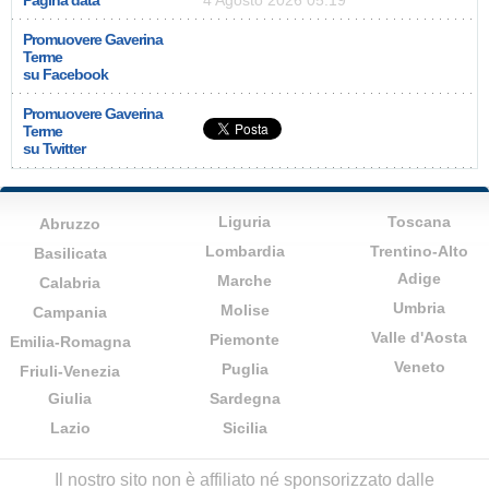
Pagina data
4 Agosto 2026 05:19
Promuovere Gaverina
Terme
su Facebook
Promuovere Gaverina
Terme
su Twitter
Liguria
Toscana
Abruzzo
Lombardia
Trentino-Alto
Basilicata
Adige
Marche
Calabria
Umbria
Molise
Campania
Valle d'Aosta
Piemonte
Emilia-Romagna
Veneto
Puglia
Friuli-Venezia
Giulia
Sardegna
Lazio
Sicilia
Il nostro sito non è affiliato né sponsorizzato dalle