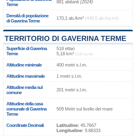
881 abitanti
(2024)
Terme
Densità di popolazione
170,1 ab./km²
(440,5 ab./sq mi)
di Gaverina Terme
TERRITORIO DI GAVERINA TERME
Superficie di Gaverina
518 ettari
Terme
5,18 km²
(2,00 sq mi)
Altitudine minimale
400 metri s.l.m.
Altitudine massimale
1 metri s.l.m.
Altitudine media sul
201 metri s.l.m.
comune
Altitudine della casa
comunale di Gaverina
509 Metri sul livello del mare
Terme
Coordinate Decimali
Latitudine:
45.7667
Longitudine:
9.88333