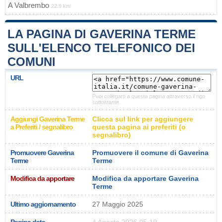
A
Valbrembo
22.9 km
LA PAGINA DI GAVERINA TERME
SULL'ELENCO TELEFONICO DEI
COMUNI
URL
Puoi collegarti a questa pagina attraverso il rigo
sottostante.
Aggiungi Gaverina Terme
Clicca sul link per aggiungere
a Preferiti / segnalibro
questa pagina ai preferiti (o
segnalibro)
Promuovere Gaverina
Promuovere il comune di Gaverina
Terme
Terme
Modifica da apportare
Modifica da apportare Gaverina
Terme
Ultimo aggiornamento
27 Maggio 2025