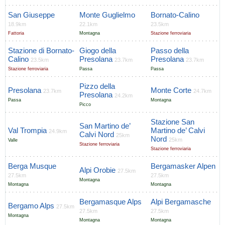
San Giuseppe
Monte Guglielmo
Bornato-Calino
18.9km
22.1km
23.5km
Fattoria
Montagna
Stazione ferroviaria
Stazione di Bornato-
Giogo della
Passo della
Calino
Presolana
Presolana
23.5km
23.7km
23.7km
Stazione ferroviaria
Passa
Passa
Pizzo della
Presolana
Monte Corte
23.7km
24.7km
Presolana
24.2km
Passa
Montagna
Picco
Stazione San
San Martino de’
Val Trompia
Martino de’ Calvi
24.9km
Calvi Nord
25km
Nord
25km
Valle
Stazione ferroviaria
Stazione ferroviaria
Berga Musque
Bergamasker Alpen
Alpi Orobie
27.5km
27.5km
27.5km
Montagna
Montagna
Montagna
Bergamasque Alps
Alpi Bergamasche
Bergamo Alps
27.5km
27.5km
27.5km
Montagna
Montagna
Montagna