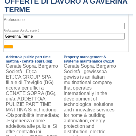
OFFERTE DI LAVORO A GAVERINA
TERME
Professione
Professione, Parole, società
, ,
Addetto/a pulizie part time
Property management &
mattina - cenate sopra (bg)
systems maintenance gw110
Cenate Sopra, Bergamo
Cenate Sopra, Bergamo
Società : Etjca
Società : gewissspa
ETJCA GROUP SPA,
gewiss is an italian
filiale di Treviglio (BG),
multinational company
ricerca per uffici a
that operates
CENATE SOPRA (BG),
internationally in the
un/a: ADDETTO/A
development of
PULIZIE PART TIME
technological solutions
MATTINA Si richiedono:
and innovative services
-Disponibilità immediata;
for home & building
-Esperienza come
automation, energy
addetto/a alle pulizie. Si
protection and
offre contratto ini...
distribution, electric