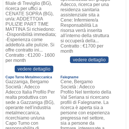
filiale di Treviglio (BG),
Adecco, ricerca per una
ricerca per uffici a
residenza sanitaria
CENATE SOPRA (BG),
assistenziale sita a
un/a: ADDETTO/A
Cene: Infermiere/a
PULIZIE PART TIME
Responsabilità La
MATTINA Si richiedono:
risorsa verrà inserita
-Disponibilità immediata;
all'interno della struttura
-Esperienza come
si occuperà della...
addetto/a alle pulizie. Si
Contratto : €1700 per
offre contratto ini...
month
Contratto : €1200 - 1600
vedere dettaglio
per month
vedere dettaglio
Capo Turno Metalmeccanica
Falegname
Gazzaniga, Bergamo
Cene, Bergamo
Società : Adecco
Società : Adecco
Adecco Italia Profilo Per
Profilo Nel territorio della
realta produttiva con
Val Seriana si ricercano
sede a Gazzaniga (BG),
profili di Falegname. La
operante nell'industria
ricerca è aperta sia a
metalmeccanica,
persone con esperienza
ricerchiamo un/una
pregressa nel settore,
Capo Turno con
sia a persone da
responsabilita di
formare, interessate a