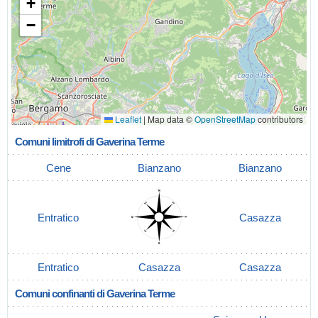
+
−
Leaflet
|
Map data ©
OpenStreetMap
contributors
Comuni limitrofi di Gaverina Terme
Cene
Bianzano
Bianzano
Entratico
Casazza
Entratico
Casazza
Casazza
Comuni confinanti di Gaverina Terme