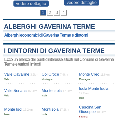
vedere dettaglio
vedere dettaglio
1
2
3
4
ALBERGHI GAVERINA TERME
Alberghi economici di Gaverina Terme e dintorni
I DINTORNI DI GAVERINA TERME
Ecco un elenco dei punti d'interesse situati nel Comune di Gaverina
Terme e territori limitrofi.
Valle Cavalline
Col Croce
Monte Creo
3.2km
7.9km
11.8km
Valle
Montagna
Montagna
Isola Monte Isola
Valle Seriana
Monte Isola
16.9km
17.2km
17.2km
Valle
Isola
Isola
Cascina San
Monte Isol
Montísola
17.2km
17.2km
Giuseppe
18.9km
Isola
Isola
Fattoria