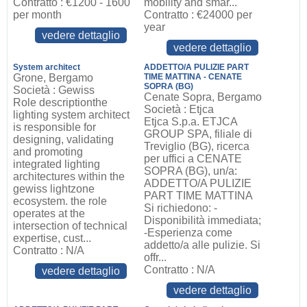
Contratto : €1200 - 1600
mobility and smar...
per month
Contratto : €24000 per
year
vedere dettaglio
vedere dettaglio
System architect
ADDETTO/A PULIZIE PART
Grone, Bergamo
TIME MATTINA - CENATE
SOPRA (BG)
Società : Gewiss
Cenate Sopra, Bergamo
Role descriptionthe
Società : Etjca
lighting system architect
Etjca S.p.a. ETJCA
is responsible for
GROUP SPA, filiale di
designing, validating
Treviglio (BG), ricerca
and promoting
per uffici a CENATE
integrated lighting
SOPRA (BG), un/a:
architectures within the
ADDETTO/A PULIZIE
gewiss lightzone
PART TIME MATTINA
ecosystem. the role
Si richiedono: -
operates at the
Disponibilità immediata;
intersection of technical
-Esperienza come
expertise, cust...
addetto/a alle pulizie. Si
Contratto : N/A
offr...
Contratto : N/A
vedere dettaglio
vedere dettaglio