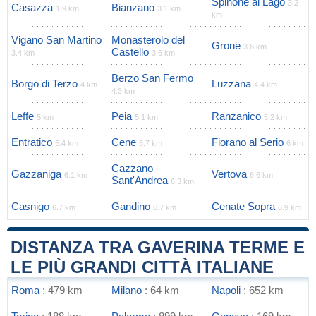
Spinone al Lago
3.2
Casazza
Bianzano
1.9 km
3.1 km
km
Vigano San Martino
Monasterolo del
Grone
3.6 km
Castello
3.4 km
3.6 km
Berzo San Fermo
Borgo di Terzo
Luzzana
4 km
4.4 km
4.3 km
Leffe
Peia
Ranzanico
5 km
5.1 km
5.2 km
Entratico
Cene
Fiorano al Serio
5.4 km
5.7 km
6 km
Cazzano
Gazzaniga
Vertova
6.1 km
6.6 km
Sant'Andrea
6.3 km
Casnigo
Gandino
Cenate Sopra
6.7 km
6.7 km
6.9 km
DISTANZA TRA GAVERINA TERME E
LE PIÙ GRANDI CITTÀ ITALIANE
Roma
: 479 km
Milano
: 64 km
Napoli
: 652 km