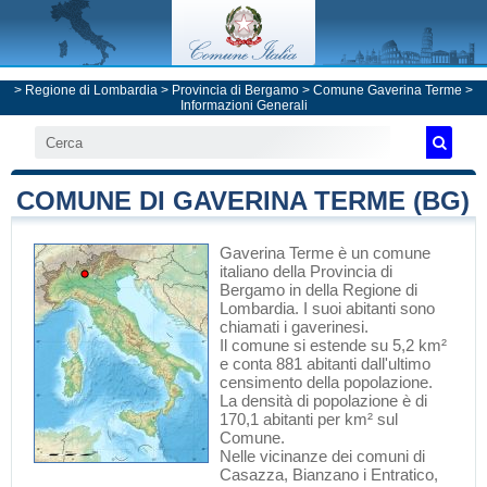
>
Regione di Lombardia
>
Provincia di Bergamo
>
Comune Gaverina Terme
>
Informazioni Generali
COMUNE DI GAVERINA TERME (BG)
Gaverina Terme
è un comune
italiano
della Provincia di
Bergamo
in
della Regione di
Lombardia
. I suoi abitanti sono
chiamati i gaverinesi.
Il comune si estende su 5,2 km²
e conta 881 abitanti dall'ultimo
censimento della popolazione.
La densità di popolazione è di
170,1 abitanti per km² sul
Comune.
Nelle vicinanze dei comuni di
Casazza
,
Bianzano
i
Entratico
,