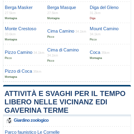
Berga Masker
Berga Masque
Diga del Gleno
27.5km
27.5km
31.2km
Montagna
Montagna
Diga
Monte Crestoso
Mount Camino
Cima Camino
34.1km
33.6km
34.1km
Picco
Montagna
Picco
Cima di Camino
Pizzo Camino
Coca
34.1km
35km
34.1km
Picco
Montagna
Picco
Pizzo di Coca
35km
Montagna
ATTIVITÀ E SVAGHI PER IL TEMPO
LIBERO NELLE VICINANZ EDI
GAVERINA TERME
Giardino zoologico
Parco faunistico Le Cornelle