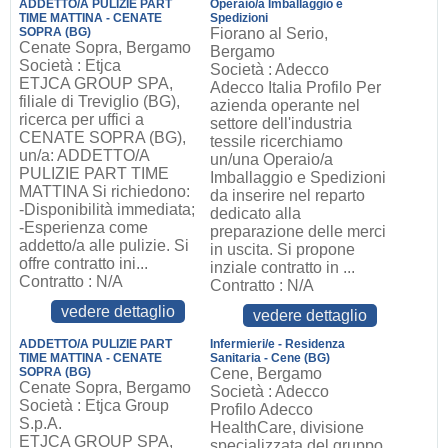
ADDETTO/A PULIZIE PART
Operaio/a Imballaggio e
TIME MATTINA - CENATE
Spedizioni
SOPRA (BG)
Fiorano al Serio,
Cenate Sopra, Bergamo
Bergamo
Società : Etjca
Società : Adecco
ETJCA GROUP SPA,
Adecco Italia Profilo Per
filiale di Treviglio (BG),
azienda operante nel
ricerca per uffici a
settore dell'industria
CENATE SOPRA (BG),
tessile ricerchiamo
un/a: ADDETTO/A
un/una Operaio/a
PULIZIE PART TIME
Imballaggio e Spedizioni
MATTINA Si richiedono:
da inserire nel reparto
-Disponibilità immediata;
dedicato alla
-Esperienza come
preparazione delle merci
addetto/a alle pulizie. Si
in uscita. Si propone
offre contratto ini...
inziale contratto in ...
Contratto : N/A
Contratto : N/A
vedere dettaglio
vedere dettaglio
ADDETTO/A PULIZIE PART
Infermieri/e - Residenza
TIME MATTINA - CENATE
Sanitaria - Cene (BG)
SOPRA (BG)
Cene, Bergamo
Cenate Sopra, Bergamo
Società : Adecco
Società : Etjca Group
Profilo Adecco
S.p.A.
HealthCare, divisione
ETJCA GROUP SPA,
specializzata del gruppo