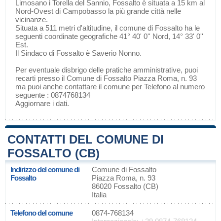
Limosano
i
Torella del Sannio
, Fossalto è situata a 15 km al
Nord-Ovest di
Campobasso
la più grande città nelle
vicinanze.
Situata a 511 metri d'altitudine, il comune di Fossalto ha le
seguenti coordinate geografiche 41° 40' 0'' Nord, 14° 33' 0''
Est.
Il Sindaco di Fossalto è Saverio Nonno.
Per eventuale disbrigo delle pratiche amministrative, puoi
recarti presso il Comune di Fossalto Piazza Roma, n. 93
ma puoi anche contattare il comune per Telefono al numero
seguente : 0874768134
Aggiornare i dati
.
CONTATTI DEL COMUNE DI
FOSSALTO (CB)
Indirizzo del comune di
Comune di Fossalto
Fossalto
Piazza Roma, n. 93
86020 Fossalto (CB)
Italia
Telefono del comune
0874-768134