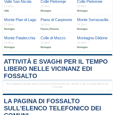
Valle San Nicola
Colle Pietrereje
Colle Pietrereie
22.6km
23.6km
23.6km
Valle
Montagna
Montagna
Monte Pian di Lago
Piano di Carpinone
Monte Serrazasilla
23.8km
24.1km
24.2km
Montagna
Pianura (Pianure)
Montagna
Monte Patalecchia
Colle di Mezzo
Montagna Gildone
24.4km
24.6km
24.9km
Montagna
Montagna
Montagna
ATTIVITÀ E SVAGHI PER IL TEMPO
LIBERO NELLE VICINANZ EDI
FOSSALTO
Non abbiamo fornito alcun numero di riferimento per attività o per il tempo libero per
Fossalto
LA PAGINA DI FOSSALTO
SULL'ELENCO TELEFONICO DEI