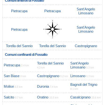
Comuni limitrofi di Fossalto
Sant'Angelo
Pietracupa
Pietracupa
Limosano
Sant'Angelo
Pietracupa
Limosano
Torella del Sannio
Torella del Sannio
Castropignano
Comuni confinanti di Fossalto
Torella del Sannio
Sant'Angelo
Pietracupa
2.4 km
Limosano
4.3 km
5.3 km
San Biase
Castropignano
Limosano
6 km
6.2 km
6.3 km
Bagnoli del Trigno
Molise
Duronia
6.5 km
7.4 km
8.1 km
Salcito
Oratino
Casalciprano
8.7 km
10.5 km
10.6 km