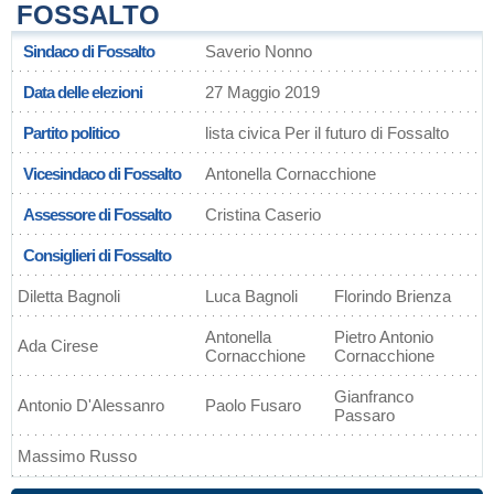
FOSSALTO
Sindaco di Fossalto
Saverio Nonno
Data delle elezioni
27 Maggio 2019
Partito politico
lista civica Per il futuro di Fossalto
Vicesindaco di Fossalto
Antonella Cornacchione
Assessore di Fossalto
Cristina Caserio
Consiglieri di Fossalto
Diletta Bagnoli
Luca Bagnoli
Florindo Brienza
Antonella
Pietro Antonio
Ada Cirese
Cornacchione
Cornacchione
Gianfranco
Antonio D'Alessanro
Paolo Fusaro
Passaro
Massimo Russo