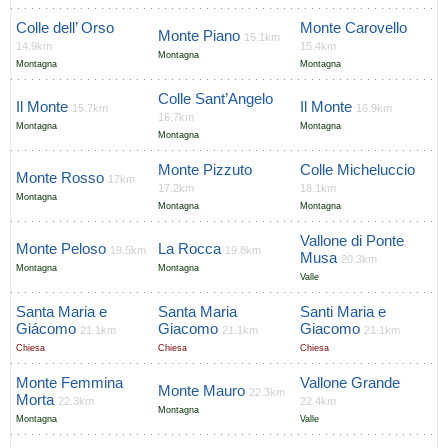
Colle dell’ Orso
Monte Carovello
Monte Piano
15.1km
14.9km
15.4km
Montagna
Montagna
Montagna
Colle Sant’Angelo
Il Monte
Il Monte
15.7km
16.9km
16.7km
Montagna
Montagna
Montagna
Monte Pizzuto
Colle Micheluccio
Monte Rosso
17km
17.2km
18.1km
Montagna
Montagna
Montagna
Vallone di Ponte
Monte Peloso
La Rocca
19.5km
19.8km
Musa
20.3km
Montagna
Montagna
Valle
Santa Maria e
Santa Maria
Santi Maria e
Giácomo
Giacomo
Giacomo
21.1km
21.1km
21.1km
Chiesa
Chiesa
Chiesa
Monte Femmina
Vallone Grande
Monte Mauro
22.3km
Morta
22.3km
22.4km
Montagna
Montagna
Valle