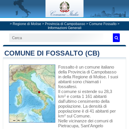
>
Regione di Molise
>
Provincia di Campobasso
>
Comune Fossalto
>
Informazioni Generali
COMUNE DI FOSSALTO (CB)
Fossalto
è un comune italiano
della Provincia di Campobasso
in
della Regione di Molise
. I suoi
abitanti sono chiamati i
fossaltesi.
Il comune si estende su 28,3
km² e conta 1 161 abitanti
dall'ultimo censimento della
popolazione. La densità di
popolazione è di 41 abitanti per
km² sul Comune.
Nelle vicinanze dei comuni di
Pietracupa
,
Sant'Angelo