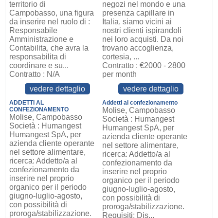
territorio di
negozi nel mondo e una
Campobasso, una figura
presenza capillare in
da inserire nel ruolo di :
Italia, siamo vicini ai
Responsabile
nostri clienti ispirandoli
Amministrazione e
nei loro acquisti. Da noi
Contabilita, che avra la
trovano accoglienza,
responsabilita di
cortesia, ...
coordinare e su...
Contratto : €2000 - 2800
Contratto : N/A
per month
vedere dettaglio
vedere dettaglio
ADDETTI AL
Addetti al confezionamento
CONFEZIONAMENTO
Molise, Campobasso
Molise, Campobasso
Società : Humangest
Società : Humangest
Humangest SpA, per
Humangest SpA, per
azienda cliente operante
azienda cliente operante
nel settore alimentare,
nel settore alimentare,
ricerca: Addetto/a al
ricerca: Addetto/a al
confezionamento da
confezionamento da
inserire nel proprio
inserire nel proprio
organico per il periodo
organico per il periodo
giugno-luglio-agosto,
giugno-luglio-agosto,
con possibilità di
con possibilità di
proroga/stabilizzazione.
proroga/stabilizzazione.
Requisiti: Dis...