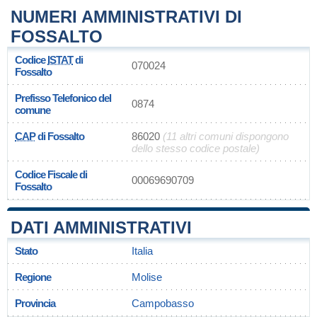
NUMERI AMMINISTRATIVI DI
FOSSALTO
Codice
ISTAT
di
070024
Fossalto
Prefisso Telefonico del
0874
comune
CAP
di Fossalto
86020
(11 altri comuni dispongono
dello stesso codice postale)
Codice Fiscale di
00069690709
Fossalto
DATI AMMINISTRATIVI
Stato
Italia
Regione
Molise
Provincia
Campobasso