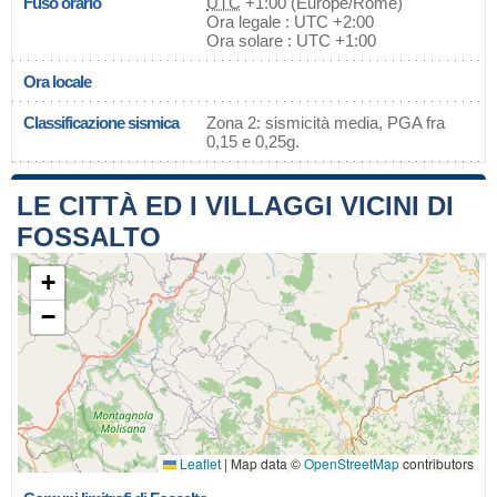
Fuso orario
UTC
+1:00 (Europe/Rome)
Ora legale : UTC +2:00
Ora solare : UTC +1:00
Ora locale
Classificazione sismica
Zona 2: sismicità media, PGA fra
0,15 e 0,25g.
LE CITTÀ ED I VILLAGGI VICINI DI
FOSSALTO
+
−
Leaflet
|
Map data ©
OpenStreetMap
contributors