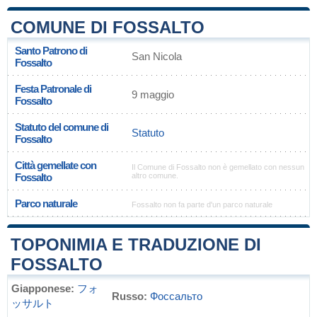
COMUNE DI FOSSALTO
Santo Patrono di
San Nicola
Fossalto
Festa Patronale di
9 maggio
Fossalto
Statuto del comune di
Statuto
Fossalto
Città gemellate con
Il Comune di Fossalto non è gemellato con nessun
Fossalto
altro comune.
Parco naturale
Fossalto non fa parte d'un parco naturale
TOPONIMIA E TRADUZIONE DI
FOSSALTO
Giapponese:
フォ
Russo:
Фоссальто
ッサルト