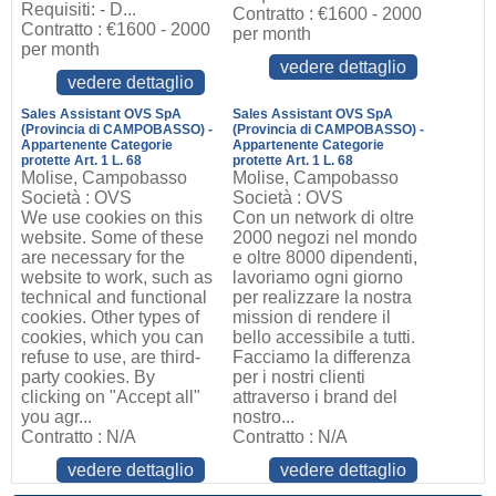
Requisiti: - D...
Contratto : €1600 - 2000
Contratto : €1600 - 2000
per month
per month
vedere dettaglio
vedere dettaglio
Sales Assistant OVS SpA
Sales Assistant OVS SpA
(Provincia di CAMPOBASSO) -
(Provincia di CAMPOBASSO) -
Appartenente Categorie
Appartenente Categorie
protette Art. 1 L. 68
protette Art. 1 L. 68
Molise, Campobasso
Molise, Campobasso
Società : OVS
Società : OVS
We use cookies on this
Con un network di oltre
website. Some of these
2000 negozi nel mondo
are necessary for the
e oltre 8000 dipendenti,
website to work, such as
lavoriamo ogni giorno
technical and functional
per realizzare la nostra
cookies. Other types of
mission di rendere il
cookies, which you can
bello accessibile a tutti.
refuse to use, are third-
Facciamo la differenza
party cookies. By
per i nostri clienti
clicking on "Accept all"
attraverso i brand del
you agr...
nostro...
Contratto : N/A
Contratto : N/A
vedere dettaglio
vedere dettaglio