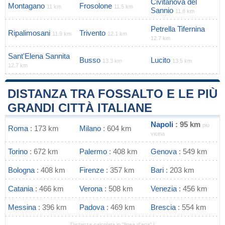
Civitanova del
Montagano
Frosolone
11 km
11.5 km
Sannio
11.8 km
Petrella Tifernina
Ripalimosani
Trivento
11.9 km
12.1 km
12.7 km
Sant'Elena Sannita
Busso
Lucito
13.3 km
13.5 km
12.7 km
DISTANZA TRA FOSSALTO E LE PIÙ
GRANDI CITTÀ ITALIANE
Napoli
: 95 km
più
Roma
: 173 km
Milano
: 604 km
vicina
Torino
: 672 km
Palermo
: 408 km
Genova
: 549 km
Bologna
: 408 km
Firenze
: 357 km
Bari
: 203 km
Catania
: 466 km
Verona
: 508 km
Venezia
: 456 km
Messina
: 396 km
Padova
: 469 km
Brescia
: 554 km
Distanza calcolata in "linea d'aria" !