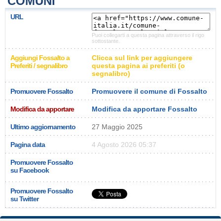
COMUNI
URL
Puoi collegarti a questa pagina attraverso il rigo
sottostante.
Aggiungi Fossalto a
Clicca sul link per aggiungere
Preferiti / segnalibro
questa pagina ai preferiti (o
segnalibro)
Promuovere Fossalto
Promuovere il comune di Fossalto
Modifica da apportare
Modifica da apportare Fossalto
Ultimo aggiornamento
27 Maggio 2025
Pagina data
4 Agosto 2026 05:37
Promuovere Fossalto
su Facebook
Promuovere Fossalto
su Twitter