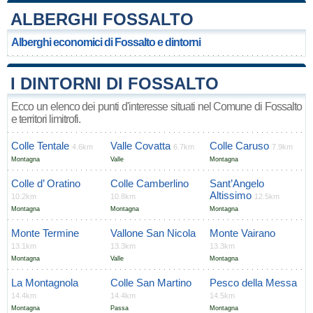
ALBERGHI FOSSALTO
Alberghi economici di Fossalto e dintorni
I DINTORNI DI FOSSALTO
Ecco un elenco dei punti d'interesse situati nel Comune di Fossalto
e territori limitrofi.
Colle Tentale
Valle Covatta
Colle Caruso
4.6km
6.7km
7.9km
Montagna
Valle
Montagna
Colle d’ Oratino
Colle Camberlino
Sant’Angelo
Altissimo
10.2km
10.8km
12.5km
Montagna
Montagna
Montagna
Monte Termine
Vallone San Nicola
Monte Vairano
13.1km
13.3km
13.3km
Montagna
Valle
Montagna
La Montagnola
Colle San Martino
Pesco della Messa
14.4km
14.4km
14.5km
Montagna
Passa
Montagna