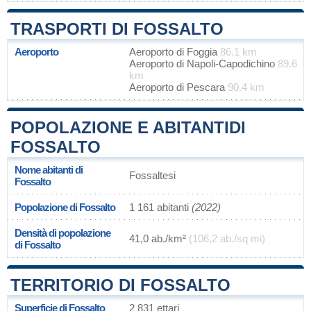
TRASPORTI DI FOSSALTO
Aeroporto
Aeroporto di Foggia
86.1 km
Aeroporto di Napoli-Capodichino
89.6
km
Aeroporto di Pescara
90.4 km
POPOLAZIONE E ABITANTIDI
FOSSALTO
Nome abitanti di
Fossaltesi
Fossalto
Popolazione di Fossalto
1 161 abitanti
(2022)
Densità di popolazione
41,0 ab./km²
(106,2 ab./sq mi)
di Fossalto
TERRITORIO DI FOSSALTO
Superficie di Fossalto
2 831 ettari