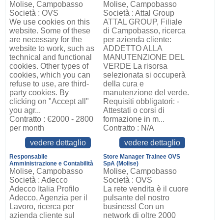
Molise, Campobasso
Molise, Campobasso
Società : OVS
Società : Attal Group
We use cookies on this
ATTAL GROUP, Filiale
website. Some of these
di Campobasso, ricerca
are necessary for the
per azienda cliente:
website to work, such as
ADDETTO ALLA
technical and functional
MANUTENZIONE DEL
cookies. Other types of
VERDE La risorsa
cookies, which you can
selezionata si occuperà
refuse to use, are third-
della cura e
party cookies. By
manutenzione del verde.
clicking on "Accept all"
Requisiti obbligatori: -
you agr...
Attestati o corsi di
Contratto : €2000 - 2800
formazione in m...
per month
Contratto : N/A
vedere dettaglio
vedere dettaglio
Responsabile
Store Manager Trainee OVS
Amministrazione e Contabilità
SpA (Molise)
Molise, Campobasso
Molise, Campobasso
Società : Adecco
Società : OVS
Adecco Italia Profilo
La rete vendita è il cuore
Adecco, Agenzia per il
pulsante del nostro
Lavoro, ricerca per
business! Con un
azienda cliente sul
network di oltre 2000