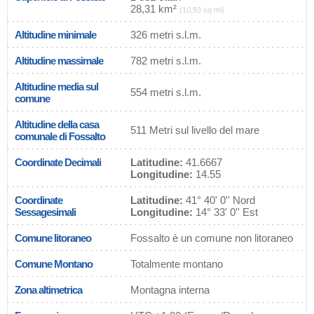
28,31 km²
(10,93 sq mi)
Altitudine minimale
326 metri s.l.m.
Altitudine massimale
782 metri s.l.m.
Altitudine media sul
554 metri s.l.m.
comune
Altitudine della casa
511 Metri sul livello del mare
comunale di Fossalto
Coordinate Decimali
Latitudine:
41.6667
Longitudine:
14.55
Coordinate
Latitudine:
41° 40' 0'' Nord
Sessagesimali
Longitudine:
14° 33' 0'' Est
Comune litoraneo
Fossalto è un comune non litoraneo
Comune Montano
Totalmente montano
Zona altimetrica
Montagna interna