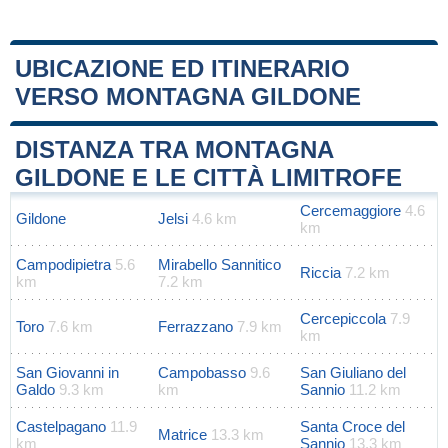
UBICAZIONE ED ITINERARIO
VERSO MONTAGNA GILDONE
Leaflet
|
Map data ©
OpenStreetMap
contributors
+
DISTANZA TRA MONTAGNA
−
GILDONE E LE CITTÀ LIMITROFE
Cercemaggiore
4.6
Gildone
Jelsi
4.6 km
km
Campodipietra
5.6
Mirabello Sannitico
Riccia
7.2 km
km
7.2 km
Cercepiccola
7.9
Toro
7.6 km
Ferrazzano
7.9 km
km
San Giovanni in
Campobasso
9.6
San Giuliano del
Galdo
9.3 km
km
Sannio
11.2 km
Castelpagano
11.9
Santa Croce del
Matrice
13.3 km
km
Sannio
13.3 km