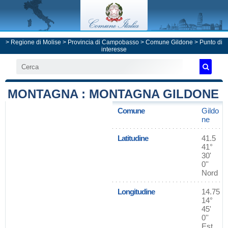
>
Regione di Molise
>
Provincia di Campobasso
>
Comune Gildone
> Punto di
interesse
MONTAGNA : MONTAGNA GILDONE
Comune
Gildo
ne
Latitudine
41.5
41°
30'
0''
Nord
Longitudine
14.75
14°
45'
0''
Est