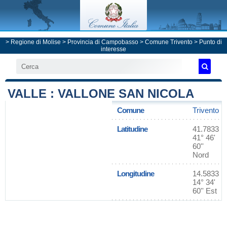
>
Regione di Molise
>
Provincia di Campobasso
>
Comune Trivento
> Punto di
interesse
VALLE : VALLONE SAN NICOLA
Comune
Trivento
Latitudine
41.7833
41° 46'
60''
Nord
Longitudine
14.5833
14° 34'
60'' Est