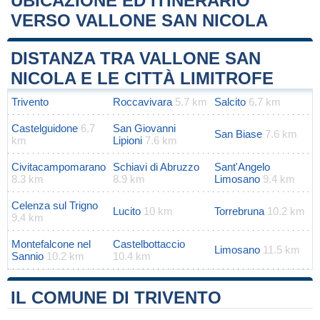
UBICAZIONE ED ITINERARIO
VERSO VALLONE SAN NICOLA
Leaflet
|
Map data ©
OpenStreetMap
contributors
+
DISTANZA TRA VALLONE SAN
−
NICOLA E LE CITTÀ LIMITROFE
Trivento
Roccavivara
5.7 km
Salcito
6.7 km
Castelguidone
6.7
San Giovanni
San Biase
7.6 km
km
Lipioni
7.6 km
Civitacampomarano
Schiavi di Abruzzo
Sant'Angelo
8.3 km
8.9 km
Limosano
9.4 km
Celenza sul Trigno
Lucito
10 km
Torrebruna
10.2 km
9.4 km
Montefalcone nel
Castelbottaccio
Limosano
11.5 km
Sannio
10.2 km
10.4 km
IL COMUNE DI TRIVENTO