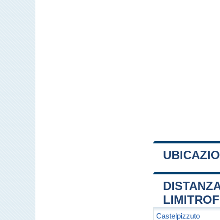
UBICAZIO
+
DISTANZA
−
LIMITRO
Castelpizzuto