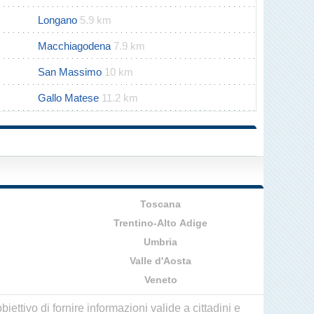
Longano
5.9 km
Macchiagodena
7.9 km
San Massimo
10 km
Gallo Matese
11.2 km
Toscana
Trentino-Alto Adige
Umbria
Valle d'Aosta
Veneto
ettivo di fornire informazioni valide a cittadini e