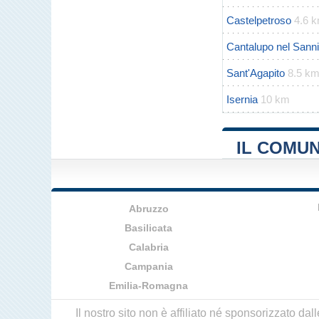
Castelpetroso
4.6 
Cantalupo nel Sann
Sant'Agapito
8.5 k
Isernia
10 km
IL COMUN
Abruzzo
Basilicata
Calabria
Campania
Emilia-Romagna
Il nostro sito non è affiliato né sponsorizzato da