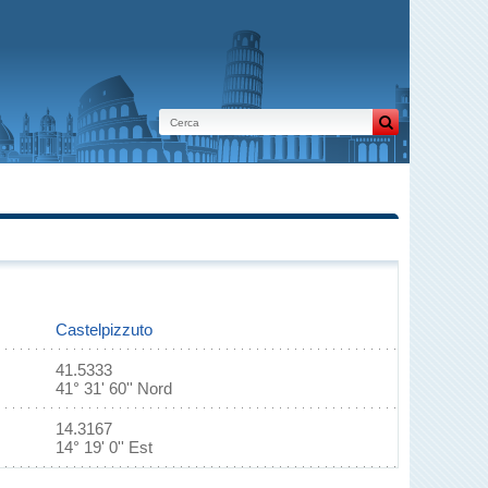
Castelpizzuto
41.5333
41° 31' 60'' Nord
14.3167
14° 19' 0'' Est