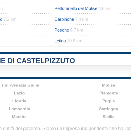
km
Pettoranello del Molise
4.6 km
io
7.2 km
Carpinone
7.4 km
m
Pesche
8.7 km
Letino
10.8 km
E DI CASTELPIZZUTO
Friuli-Venezia Giulia
Molise
Lazio
Piemonte
Liguria
Puglia
Lombardia
Sardegna
Marche
Sicilia
lle entità del governo. Siamo un'impresa indipendente che ha l'obbi