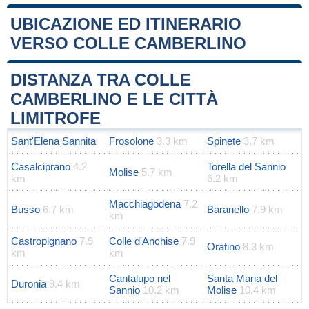
UBICAZIONE ED ITINERARIO
VERSO COLLE CAMBERLINO
Leaflet
|
Map data ©
OpenStreetMap
contributors
+
DISTANZA TRA COLLE
−
CAMBERLINO E LE CITTÀ
LIMITROFE
Sant'Elena Sannita
Frosolone
3.3 km
Spinete
3.7 km
Casalciprano
4.2
Torella del Sannio
Molise
5.7 km
km
6.2 km
Macchiagodena
7.2
Busso
6.7 km
Baranello
7.9 km
km
Castropignano
7.9
Colle d'Anchise
7.9
Oratino
8.3 km
km
km
Cantalupo nel
Santa Maria del
Duronia
9.4 km
Sannio
10.2 km
Molise
10.4 km