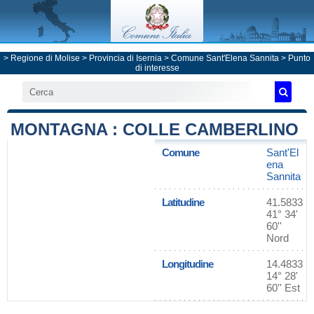
>
Regione di Molise
>
Provincia di Isernia
>
Comune Sant'Elena Sannita
> Punto
di interesse
MONTAGNA : COLLE CAMBERLINO
Comune
Sant'El
ena
Sannita
Latitudine
41.5833
41° 34'
60''
Nord
Longitudine
14.4833
14° 28'
60'' Est