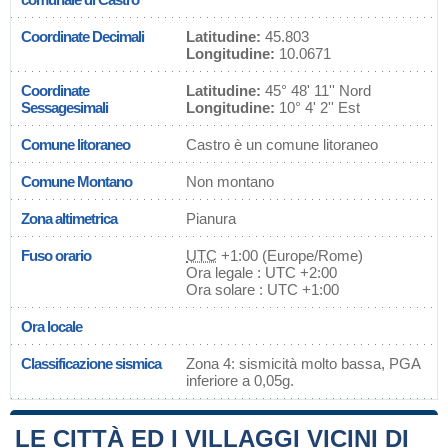
Coordinate Decimali
Latitudine:
45.803
Longitudine:
10.0671
Coordinate
Latitudine:
45° 48' 11'' Nord
Sessagesimali
Longitudine:
10° 4' 2'' Est
Comune litoraneo
Castro è un comune litoraneo
Comune Montano
Non montano
Zona altimetrica
Pianura
Fuso orario
UTC
+1:00 (Europe/Rome)
Ora legale : UTC +2:00
Ora solare : UTC +1:00
Ora locale
Classificazione sismica
Zona 4: sismicità molto bassa, PGA
inferiore a 0,05g.
LE CITTÀ ED I VILLAGGI VICINI DI