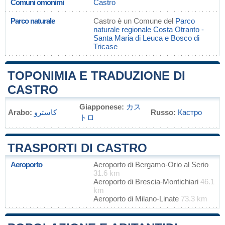
Comuni omonimi
Castro
Parco naturale
Castro è un Comune del
Parco
naturale regionale Costa Otranto -
Santa Maria di Leuca e Bosco di
Tricase
TOPONIMIA E TRADUZIONE DI
CASTRO
Giapponese:
カス
Arabo:
كاسترو
Russo:
Кастро
トロ
TRASPORTI DI CASTRO
Aeroporto
Aeroporto di Bergamo-Orio al Serio
31.6 km
Aeroporto di Brescia-Montichiari
46.1
km
Aeroporto di Milano-Linate
73.3 km