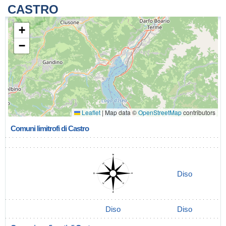
CASTRO
+
−
Leaflet
|
Map data ©
OpenStreetMap
contributors
Comuni limitrofi di Castro
Diso
Diso
Diso