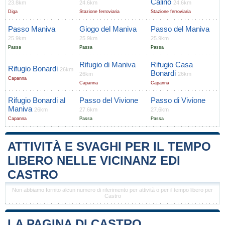
Calino
23.8km
24.6km
24.6km
Diga
Stazione ferroviaria
Stazione ferroviaria
Passo Maniva
Giogo del Maniva
Passo del Maniva
25.9km
25.9km
25.9km
Passa
Passa
Passa
Rifugio di Maniva
Rifugio Casa
Rifugio Bonardi
26km
Bonardi
26km
26km
Capanna
Capanna
Capanna
Rifugio Bonardi al
Passo del Vivione
Passo di Vivione
Maniva
26km
27.6km
27.6km
Capanna
Passa
Passa
ATTIVITÀ E SVAGHI PER IL TEMPO
LIBERO NELLE VICINANZ EDI
CASTRO
Non abbiamo fornito alcun numero di riferimento per attività o per il tempo libero per
Castro
LA PAGINA DI CASTRO