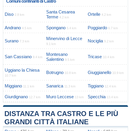
Comuni confinanti di Castro
Santa Cesarea
Diso
Ortelle
2.8 km
4.2 km
Terme
4.2 km
Andrano
Spongano
Poggiardo
4.5 km
5.4 km
6.7 km
Minervino di Lecce
Surano
Nociglia
7.3 km
9.2 km
9.1 km
Montesano
San Cassiano
Tricase
9.4 km
10.4 km
Salentino
9.5 km
Uggiano la Chiesa
Botrugno
Giuggianello
10.8 km
10.9 km
10.7 km
Miggiano
Sanarica
Tiggiano
11.1 km
11.3 km
12.4 km
Giurdignano
Muro Leccese
Specchia
12.7 km
13 km
13.4 km
DISTANZA TRA CASTRO E LE PIÙ
GRANDI CITTÀ ITALIANE