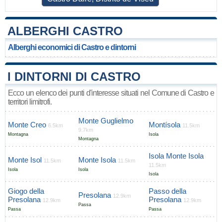
ALBERGHI CASTRO
Alberghi economici di Castro e dintorni
I DINTORNI DI CASTRO
Ecco un elenco dei punti d'interesse situati nel Comune di Castro e
territori limitrofi.
Monte Guglielmo
Monte Creo
Montísola
6.5km
11.5km
9.7km
Montagna
Isola
Montagna
Isola Monte Isola
Monte Isol
Monte Isola
11.5km
11.5km
11.5km
Isola
Isola
Isola
Giogo della
Passo della
Presolana
12.9km
Presolana
Presolana
12.9km
12.9km
Passa
Passa
Passa