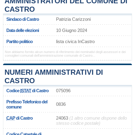
AMMINISTRATORI DEL COMUNE DI
CASTRO
Sindaco di Castro
Patrizia Carizzoni
Data delle elezioni
10 Giugno 2024
Partito politico
lista civica InCastro
Non abbiamo fornito alcun numero di riferimento dei nominativi degli assessori e dei
consiglieri comunali dell'amministrazione comunale di Castro...
NUMERI AMMINISTRATIVI DI
CASTRO
Codice
ISTAT
di Castro
075096
Prefisso Telefonico del
0836
comune
CAP
di Castro
24063
(1 altro comune dispone dello
stesso codice postale)
Codice Catastale di