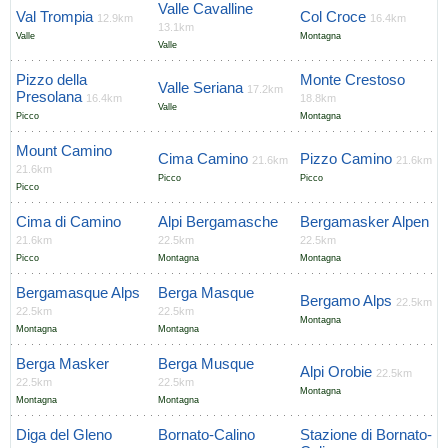
Valle Cavalline
Val Trompia
Col Croce
12.9km
16.4km
13.1km
Valle
Montagna
Valle
Pizzo della
Monte Crestoso
Valle Seriana
17.2km
Presolana
16.4km
18.8km
Valle
Picco
Montagna
Mount Camino
Cima Camino
Pizzo Camino
21.6km
21.6km
21.6km
Picco
Picco
Picco
Cima di Camino
Alpi Bergamasche
Bergamasker Alpen
21.6km
22.5km
22.5km
Picco
Montagna
Montagna
Bergamasque Alps
Berga Masque
Bergamo Alps
22.5km
22.5km
22.5km
Montagna
Montagna
Montagna
Berga Masker
Berga Musque
Alpi Orobie
22.5km
22.5km
22.5km
Montagna
Montagna
Montagna
Diga del Gleno
Bornato-Calino
Stazione di Bornato-