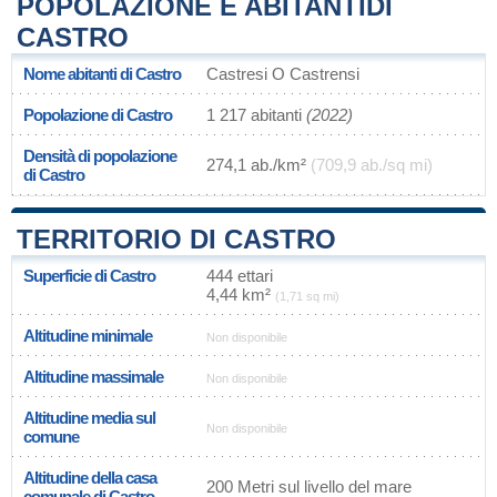
POPOLAZIONE E ABITANTIDI
CASTRO
Nome abitanti di Castro
Castresi O Castrensi
Popolazione di Castro
1 217 abitanti
(2022)
Densità di popolazione
274,1 ab./km²
(709,9 ab./sq mi)
di Castro
TERRITORIO DI CASTRO
Superficie di Castro
444 ettari
4,44 km²
(1,71 sq mi)
Altitudine minimale
Non disponibile
Altitudine massimale
Non disponibile
Altitudine media sul
Non disponibile
comune
Altitudine della casa
200 Metri sul livello del mare
comunale di Castro