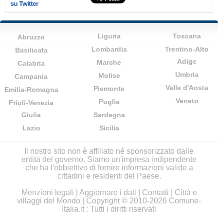
su Twitter
Liguria
Toscana
Abruzzo
Lombardia
Trentino-Alto
Basilicata
Adige
Marche
Calabria
Umbria
Molise
Campania
Valle d'Aosta
Piemonte
Emilia-Romagna
Veneto
Puglia
Friuli-Venezia
Giulia
Sardegna
Lazio
Sicilia
Il nostro sito non è affiliato né sponsorizzato dalle
entità del governo. Siamo un'impresa indipendente
che ha l'obbiettivo di fornire informazioni valide a
cittadini e residenti del Paese.
Menzioni legali
|
Aggiornare i dati
|
Contatti
|
Città e
villaggi del Mondo
| Copyright © 2010-2026 Comune-
Italia.it : Tutti i diritti riservati