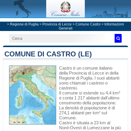
>
Regione di Puglia
>
Provincia di Lecce
>
Comune Castro
> Informazioni
Generali
COMUNE DI CASTRO (LE)
Castro
è un comune italiano
della Provincia di Lecce
in
della
Regione di Puglia
. I suoi abitanti
sono chiamati i castresi o
castrensi.
Il comune si estende su 4,4 km²
e conta 1 217 abitanti dall'ultimo
censimento della popolazione.
La densità di popolazione è di
274,1 abitanti per km² sul
Comune.
Castro è situata a 23 km al
Nord-Ovest di
Lumezzane
la più