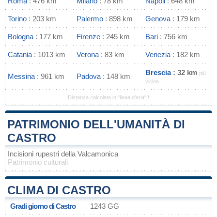
Roma
: 476 km
Milano
: 78 km
Napoli
: 648 km
Torino
: 203 km
Palermo
: 898 km
Genova
: 179 km
Bologna
: 177 km
Firenze
: 245 km
Bari
: 756 km
Catania
: 1013 km
Verona
: 83 km
Venezia
: 182 km
Brescia
: 32 km
più
Messina
: 961 km
Padova
: 148 km
vicina
Distanza calcolata in "linea d'aria" !
PATRIMONIO DELL'UMANITÀ DI
CASTRO
Incisioni rupestri della Valcamonica
Patrimonio culturali
CLIMA DI CASTRO
Gradi giorno di Castro
1243 GG