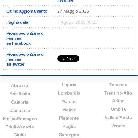
Fiemme
Ultimo aggiornamento
27 Maggio 2025
Pagina data
4 Agosto 2026 05:23
Promuovere Ziano di
Fiemme
su Facebook
Promuovere Ziano di
Fiemme
su Twitter
Liguria
Toscana
Abruzzo
Lombardia
Trentino-Alto
Basilicata
Adige
Marche
Calabria
Umbria
Molise
Campania
Valle d'Aosta
Piemonte
Emilia-Romagna
Veneto
Puglia
Friuli-Venezia
Giulia
Sardegna