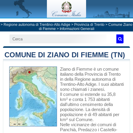
>
Regione autonoma di Trentino-Alto Adige
>
Provincia di Trento
>
Comune Ziano
di Fiemme
> Informazioni Generali
COMUNE DI ZIANO DI FIEMME (TN)
Ziano di Fiemme
è un comune
italiano
della Provincia di Trento
in
della Regione autonoma di
Trentino-Alto Adige
. I suoi abitanti
sono chiamati i zianesi.
Il comune si estende su 35,8
km² e conta 1 753 abitanti
dall'ultimo censimento della
popolazione. La densità di
popolazione è di 49 abitanti per
km² sul Comune.
Nelle vicinanze dei comuni di
Panchià
,
Predazzo
i
Castello-