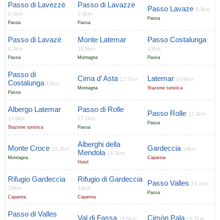
Passo di Lavezzè
Passo di Lavazzè
Passo Lavaze
9.3km
9.3km
9.3km
Passa
Passa
Passa
Passo di Lavazè
Monte Latemar
Passo Costalunga
9.3km
10.8km
13km
Passa
Montagna
Passa
Passo di
Cima d’ Asta
Latemar
13.7km
14.8km
Costalunga
13km
Montagna
Stazione turistica
Passa
Albergo Latemar
Passo di Rolle
Passo Rolle
17.1km
14.8km
17.1km
Passa
Stazione turistica
Passa
Alberghi della
Monte Croce
Gardeccia
18.2km
19km
Mendola
18.3km
Montagna
Capanna
Hotel
Rifugio Gardeccia
Rifugio di Gardeccia
Passo Valles
19.1km
19km
19km
Passa
Capanna
Capanna
Passo di Valles
Val di Fassa
Cimòn Pala
19.5km
19.7km