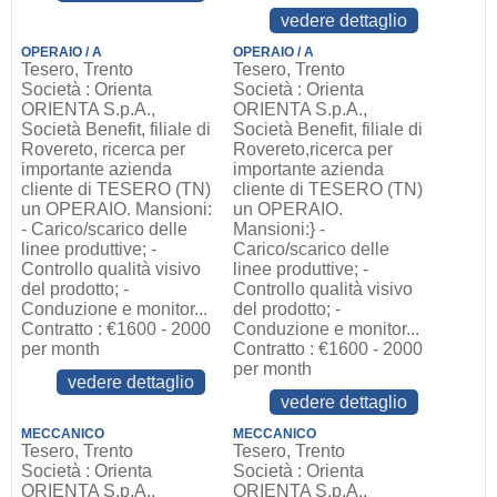
vedere dettaglio
OPERAIO / A
OPERAIO / A
Tesero, Trento
Tesero, Trento
Società : Orienta
Società : Orienta
ORIENTA S.p.A.,
ORIENTA S.p.A.,
Società Benefit, filiale di
Società Benefit, filiale di
Rovereto, ricerca per
Rovereto,ricerca per
importante azienda
importante azienda
cliente di TESERO (TN)
cliente di TESERO (TN)
un OPERAIO. Mansioni:
un OPERAIO.
- Carico/scarico delle
Mansioni:} -
linee produttive; -
Carico/scarico delle
Controllo qualità visivo
linee produttive; -
del prodotto; -
Controllo qualità visivo
Conduzione e monitor...
del prodotto; -
Contratto : €1600 - 2000
Conduzione e monitor...
per month
Contratto : €1600 - 2000
per month
vedere dettaglio
vedere dettaglio
MECCANICO
MECCANICO
Tesero, Trento
Tesero, Trento
Società : Orienta
Società : Orienta
ORIENTA S.p.A.,
ORIENTA S.p.A.,