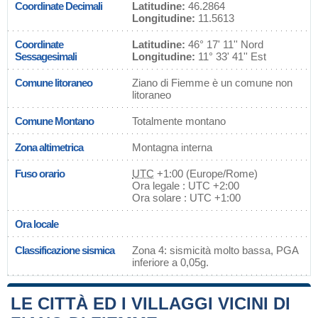
Coordinate Decimali
Latitudine:
46.2864
Longitudine:
11.5613
Coordinate
Latitudine:
46° 17' 11'' Nord
Sessagesimali
Longitudine:
11° 33' 41'' Est
Comune litoraneo
Ziano di Fiemme è un comune non
litoraneo
Comune Montano
Totalmente montano
Zona altimetrica
Montagna interna
Fuso orario
UTC
+1:00 (Europe/Rome)
Ora legale : UTC +2:00
Ora solare : UTC +1:00
Ora locale
Classificazione sismica
Zona 4: sismicità molto bassa, PGA
inferiore a 0,05g.
LE CITTÀ ED I VILLAGGI VICINI DI