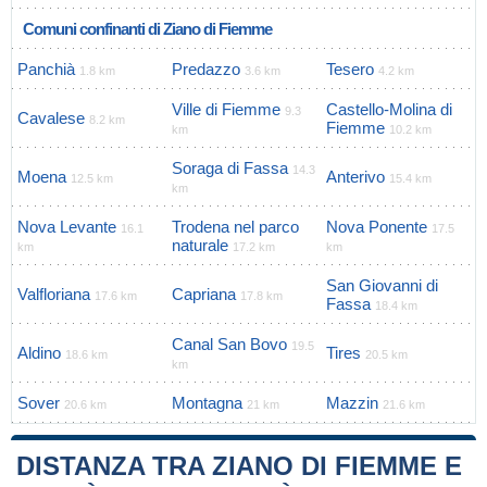
Comuni confinanti di Ziano di Fiemme
Panchià
Predazzo
Tesero
1.8 km
3.6 km
4.2 km
Ville di Fiemme
Castello-Molina di
9.3
Cavalese
8.2 km
Fiemme
km
10.2 km
Soraga di Fassa
14.3
Moena
Anterivo
12.5 km
15.4 km
km
Nova Levante
Trodena nel parco
Nova Ponente
16.1
17.5
naturale
km
17.2 km
km
San Giovanni di
Valfloriana
Capriana
17.6 km
17.8 km
Fassa
18.4 km
Canal San Bovo
19.5
Aldino
Tires
18.6 km
20.5 km
km
Sover
Montagna
Mazzin
20.6 km
21 km
21.6 km
DISTANZA TRA ZIANO DI FIEMME E