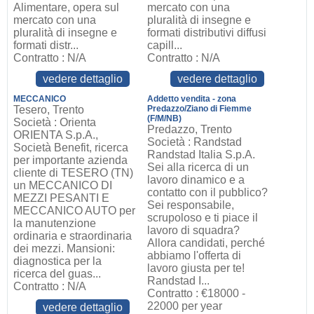
Alimentare, opera sul
mercato con una
mercato con una
pluralità di insegne e
pluralità di insegne e
formati distributivi diffusi
formati distr...
capill...
Contratto : N/A
Contratto : N/A
vedere dettaglio
vedere dettaglio
MECCANICO
Addetto vendita - zona
Tesero, Trento
Predazzo/Ziano di Fiemme
(F/M/NB)
Società : Orienta
Predazzo, Trento
ORIENTA S.p.A.,
Società : Randstad
Società Benefit, ricerca
Randstad Italia S.p.A.
per importante azienda
Sei alla ricerca di un
cliente di TESERO (TN)
lavoro dinamico e a
un MECCANICO DI
contatto con il pubblico?
MEZZI PESANTI E
Sei responsabile,
MECCANICO AUTO per
scrupoloso e ti piace il
la manutenzione
lavoro di squadra?
ordinaria e straordinaria
Allora candidati, perché
dei mezzi. Mansioni:
abbiamo l'offerta di
diagnostica per la
lavoro giusta per te!
ricerca del guas...
Randstad I...
Contratto : N/A
Contratto : €18000 -
22000 per year
vedere dettaglio