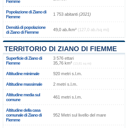
Fiemme
Popolazione di Ziano di
1 753 abitanti
(2021)
Fiemme
Densità di popolazione
49,0 ab./km²
(127,0 ab./sq mi)
di Ziano di Fiemme
TERRITORIO DI ZIANO DI FIEMME
Superficie di Ziano di
3 576 ettari
Fiemme
35,76 km²
(13,81 sq mi)
Altitudine minimale
920 metri s.l.m.
Altitudine massimale
2 metri s.l.m.
Altitudine media sul
461 metri s.l.m.
comune
Altitudine della casa
comunale di Ziano di
952 Metri sul livello del mare
Fiemme