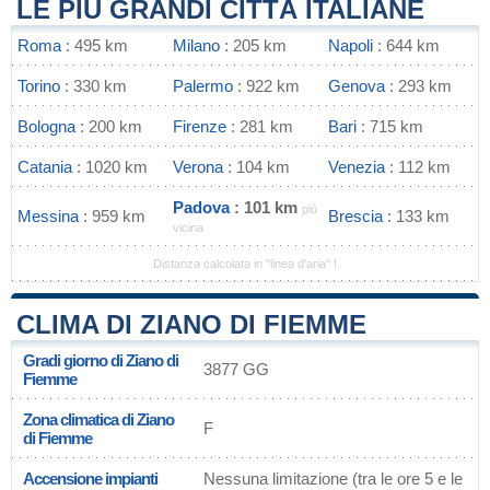
LE PIÙ GRANDI CITTÀ ITALIANE
Roma
: 495 km
Milano
: 205 km
Napoli
: 644 km
Torino
: 330 km
Palermo
: 922 km
Genova
: 293 km
Bologna
: 200 km
Firenze
: 281 km
Bari
: 715 km
Catania
: 1020 km
Verona
: 104 km
Venezia
: 112 km
Padova
: 101 km
più
Messina
: 959 km
Brescia
: 133 km
vicina
Distanza calcolata in "linea d'aria" !
CLIMA DI ZIANO DI FIEMME
Gradi giorno di Ziano di
3877 GG
Fiemme
Zona climatica di Ziano
F
di Fiemme
Accensione impianti
Nessuna limitazione (tra le ore 5 e le