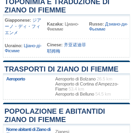
TOPONIMIA E TRADUZIONE DI
ZIANO DI FIEMME
Giapponese:
ジア
Kazaka:
Циано-
Russo:
Дзиано-ди-
ーノ・ディ・フィ
Фиемме
Фьемме
エンメ
Cinese:
齐亚诺迪菲
Ucraino:
Ціано-ді-
Фіємме
耶姆梅
TRASPORTI DI ZIANO DI FIEMME
Aeroporto
Aeroporto di Bolzano
26.5 km
Aeroporto di Cortina d'Ampezzo-
Fiame
53.4 km
Aeroporto di Belluno
54.5 km
POPOLAZIONE E ABITANTIDI
ZIANO DI FIEMME
Nome abitanti di Ziano di
Zianesi