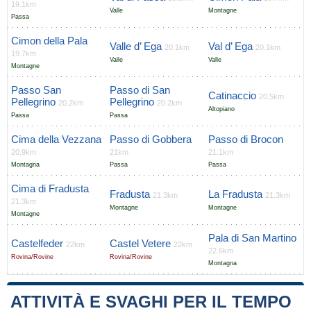
19.1km
Valle
Montagne
Passa
Cimon della Pala
Valle d’ Ega
Val d’ Ega
20.1km
20.1km
19.7km
Valle
Valle
Montagne
Passo San
Passo di San
Catinaccio
20.5km
Pellegrino
Pellegrino
20.2km
20.2km
Altopiano
Passa
Passa
Cima della Vezzana
Passo di Gobbera
Passo di Brocon
20.9km
21km
21.1km
Montagna
Passa
Passa
Cima di Fradusta
Fradusta
La Fradusta
21.3km
21.3km
21.3km
Montagne
Montagne
Montagne
Pala di San Martino
Castelfeder
Castel Vetere
22km
22km
22.6km
Rovina/Rovine
Rovina/Rovine
Montagna
ATTIVITÀ E SVAGHI PER IL TEMPO