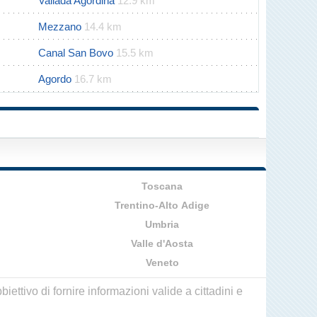
Vallada Agordina
12.9 km
Mezzano
14.4 km
Canal San Bovo
15.5 km
Agordo
16.7 km
Toscana
Trentino-Alto Adige
Umbria
Valle d'Aosta
Veneto
ettivo di fornire informazioni valide a cittadini e