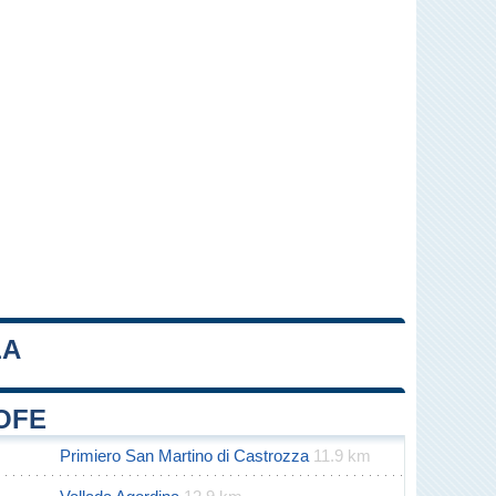
LA
Leaflet
|
Map data ©
OpenStreetMap
contributors
ROFE
Primiero San Martino di Castrozza
11.9 km