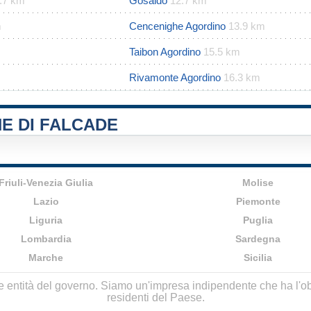
.7 km
Gosaldo
12.7 km
m
Cencenighe Agordino
13.9 km
Taibon Agordino
15.5 km
Rivamonte Agordino
16.3 km
E DI FALCADE
Friuli-Venezia Giulia
Molise
Lazio
Piemonte
Liguria
Puglia
Lombardia
Sardegna
Marche
Sicilia
lle entità del governo. Siamo un'impresa indipendente che ha l'obbi
residenti del Paese.