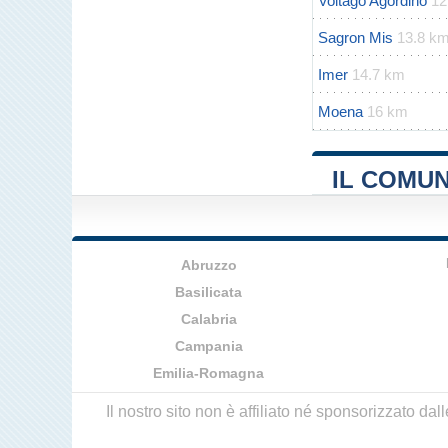
Voltago Agordino
12
Sagron Mis
13.8 k
Imer
14.7 km
Moena
16 km
IL COMUN
Abruzzo
Basilicata
Calabria
Campania
Emilia-Romagna
Il nostro sito non è affiliato né sponsorizzato da