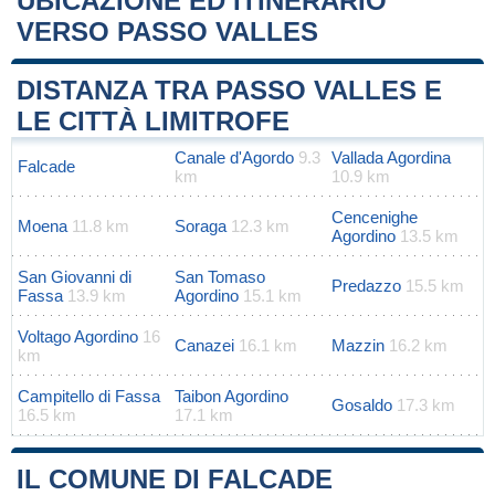
UBICAZIONE ED ITINERARIO
VERSO PASSO VALLES
Leaflet
|
Map data ©
OpenStreetMap
contributors
+
DISTANZA TRA PASSO VALLES E
−
LE CITTÀ LIMITROFE
Canale d'Agordo
9.3
Vallada Agordina
Falcade
km
10.9 km
Cencenighe
Moena
11.8 km
Soraga
12.3 km
Agordino
13.5 km
San Giovanni di
San Tomaso
Predazzo
15.5 km
Fassa
13.9 km
Agordino
15.1 km
Voltago Agordino
16
Canazei
16.1 km
Mazzin
16.2 km
km
Campitello di Fassa
Taibon Agordino
Gosaldo
17.3 km
16.5 km
17.1 km
IL COMUNE DI FALCADE