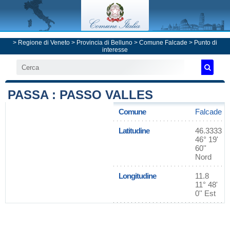
>
Regione di Veneto
>
Provincia di Belluno
>
Comune Falcade
> Punto di
interesse
PASSA : PASSO VALLES
Comune
Falcade
Latitudine
46.3333
46° 19'
60''
Nord
Longitudine
11.8
11° 48'
0'' Est