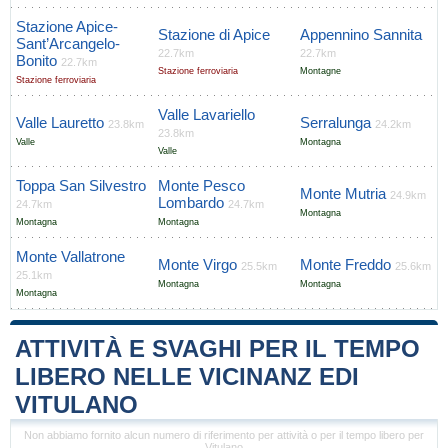
Stazione Apice-
Stazione di Apice
Appennino Sannita
Sant’Arcangelo-
22.7km
22.7km
Bonito
22.7km
Stazione ferroviaria
Montagne
Stazione ferroviaria
Valle Lavariello
Valle Lauretto
Serralunga
23.8km
24.2km
23.8km
Valle
Montagna
Valle
Toppa San Silvestro
Monte Pesco
Monte Mutria
24.9km
Lombardo
24.7km
24.7km
Montagna
Montagna
Montagna
Monte Vallatrone
Monte Virgo
Monte Freddo
25.5km
25.6km
25.1km
Montagna
Montagna
Montagna
ATTIVITÀ E SVAGHI PER IL TEMPO
LIBERO NELLE VICINANZ EDI
VITULANO
Non abbiamo fornito alcun numero di riferimento per attività o per il tempo libero per
Vitulano