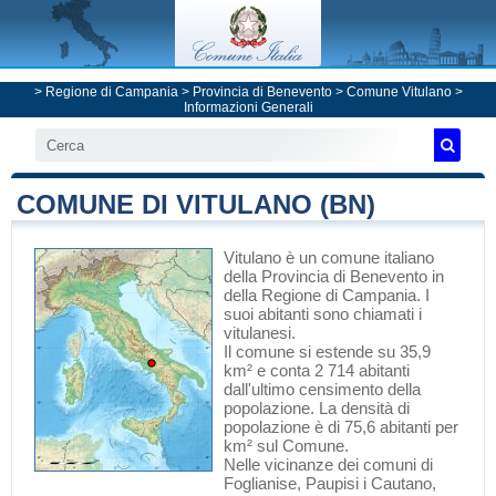
>
Regione di Campania
>
Provincia di Benevento
>
Comune Vitulano
>
Informazioni Generali
COMUNE DI VITULANO (BN)
Vitulano
è un comune italiano
della Provincia di Benevento
in
della Regione di Campania
. I
suoi abitanti sono chiamati i
vitulanesi.
Il comune si estende su 35,9
km² e conta 2 714 abitanti
dall'ultimo censimento della
popolazione. La densità di
popolazione è di 75,6 abitanti per
km² sul Comune.
Nelle vicinanze dei comuni di
Foglianise
,
Paupisi
i
Cautano
,