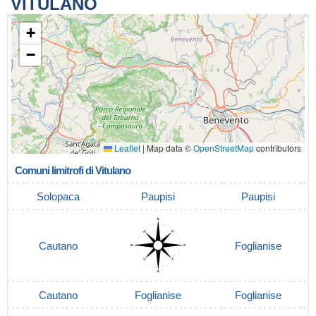
VITULANO
+
−
Leaflet
|
Map data ©
OpenStreetMap
contributors
Comuni limitrofi di Vitulano
Solopaca
Paupisi
Paupisi
Cautano
Foglianise
Cautano
Foglianise
Foglianise