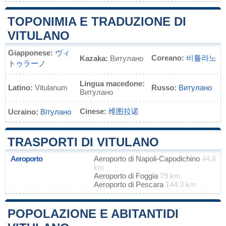
TOPONIMIA E TRADUZIONE DI
VITULANO
Giapponese:
ヴィ
Coreano:
비툴라노
Kazaka:
Витулано
トゥラーノ
Lingua macedone:
Latino:
Vitulanum
Russo:
Витулано
Витулано
Cinese:
维图拉诺
Ucraino:
Вітулано
TRASPORTI DI VITULANO
Aeroporto
Aeroporto di Napoli-Capodichino
44.8
km
Aeroporto di Foggia
79 km
Aeroporto di Pescara
144.3 km
POPOLAZIONE E ABITANTIDI