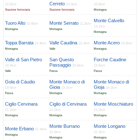
Cerreto
10.5km
10.5km
10.8km
Stazione ferroviaria
Stazione ferroviaria
Montagna
Monte Calvello
Tuoro Alto
Monte Serrato
10.8km
11.2km
13.1km
Montagna
Montagna
Montagna
Toppa Barrata
Valle Caudina
Monte Acero
14.4km
15.4km
15.6km
Montagna
Valle
Montagna
Valle di San Pietro
San Questo
Forche Caudine
Passaggio
16.9km
18.6km
18.6km
Valle
Passa
Passa
Gola di Cáudio
Monte Monaco di
Monte Monaco di
Gioia
Gioja
18.6km
19.1km
19.1km
Passa
Montagna
Montagna
Ciglio Cervinara
Ciglio di Cervinara
Monte Moschiaturo
21.2km
21.2km
21.2km
Montagna
Montagna
Montagna
Monte Burrano
Monte Longano
Monte Erbano
21.4km
21.4km
22.3km
Montagna
Montagna
Montagna