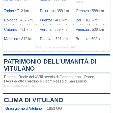
vicina
Torino
: 712 km
Palermo
: 359 km
Genova
: 589 km
Bologna
: 457 km
Firenze
: 400 km
Bari
: 186 km
Catania
: 411 km
Verona
: 559 km
Venezia
: 509 km
Messina
: 342 km
Padova
: 521 km
Brescia
: 603 km
Distanza calcolata in "linea d'aria" !
PATRIMONIO DELL'UMANITÀ DI
VITULANO
Palazzo Reale del XVIII secolo di Caserta, con il Parco,
l'Acquedotto Carolino e il complesso di San Leucio
Patrimonio culturali
CLIMA DI VITULANO
Gradi giorno di Vitulano
1853 GG