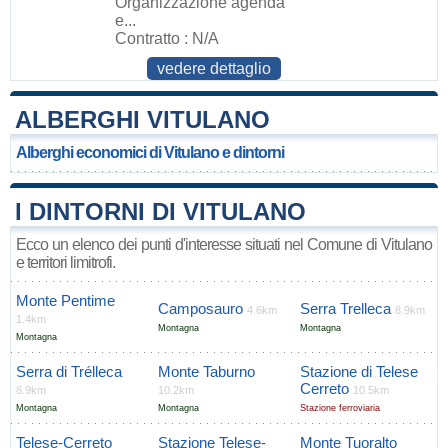
Organizzazione agenda
e...
Contratto : N/A
vedere dettaglio
ALBERGHI VITULANO
Alberghi economici di Vitulano e dintorni
I DINTORNI DI VITULANO
Ecco un elenco dei punti d'interesse situati nel Comune di Vitulano
e territori limitrofi.
Monte Pentime
Camposauro
Serra Trelleca
4.6km
8.9km
1.4km
Montagna
Montagna
Montagna
Serra di Trélleca
Monte Taburno
Stazione di Telese
Cerreto
8.9km
10.2km
10.5km
Montagna
Montagna
Stazione ferroviaria
Telese-Cerreto
Stazione Telese-
Monte Tuoralto