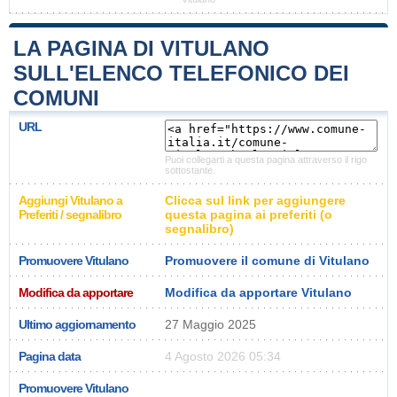
LA PAGINA DI VITULANO
SULL'ELENCO TELEFONICO DEI
COMUNI
URL
Puoi collegarti a questa pagina attraverso il rigo
sottostante.
Aggiungi Vitulano a
Clicca sul link per aggiungere
Preferiti / segnalibro
questa pagina ai preferiti (o
segnalibro)
Promuovere Vitulano
Promuovere il comune di Vitulano
Modifica da apportare
Modifica da apportare Vitulano
Ultimo aggiornamento
27 Maggio 2025
Pagina data
4 Agosto 2026 05:34
Promuovere Vitulano