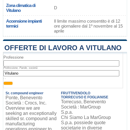
Zona climatica di
D
Vitulano
Accensione impianti
Il limite massimo consentito è di 12
termici
ore giornaliere dal 1º novembre al 15
aprile
OFFERTE DI LAVORO A VITULANO
Professione
Professione, Parole, società
, ,
Sr. compound engineer
FRUTTIVENDOLO
Ponte, Benevento
TORRECUSO E FOGLIANISE
Torrecuso, Benevento
Società : Crocs, Inc.
Società : MarGroup
Overview we are
S.p.a.
seeking an exceptionally
Chi Siamo La MarGroup
skilled sr. compound and
S.p.a. possiede quote
manufacturing
societarie in diverse
operations engineer to