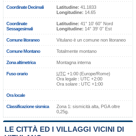
Coordinate Decimali
Latitudine:
41.1833
Longitudine:
14.65
Coordinate
Latitudine:
41° 10' 60'' Nord
Sessagesimali
Longitudine:
14° 39' 0'' Est
Comune litoraneo
Vitulano è un comune non litoraneo
Comune Montano
Totalmente montano
Zona altimetrica
Montagna interna
Fuso orario
UTC
+1:00 (Europe/Rome)
Ora legale : UTC +2:00
Ora solare : UTC +1:00
Ora locale
Classificazione sismica
Zona 1: sismicità alta, PGA oltre
0,25g.
LE CITTÀ ED I VILLAGGI VICINI DI