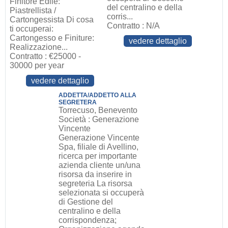
Finitore Edile:
del centralino e della
Piastrellista /
corris...
Cartongessista Di cosa
Contratto : N/A
ti occuperai:
Cartongesso e Finiture:
vedere dettaglio
Realizzazione...
Contratto : €25000 -
30000 per year
vedere dettaglio
ADDETTA/ADDETTO ALLA
SEGRETERA
Torrecuso, Benevento
Società : Generazione
Vincente
Generazione Vincente
Spa, filiale di Avellino,
ricerca per importante
azienda cliente un/una
risorsa da inserire in
segreteria La risorsa
selezionata si occuperà
di Gestione del
centralino e della
corrispondenza;