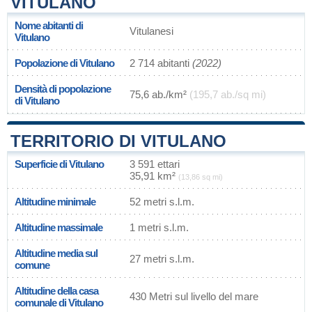
VITULANO
Nome abitanti di
Vitulanesi
Vitulano
Popolazione di Vitulano
2 714 abitanti
(2022)
Densità di popolazione
75,6 ab./km²
(195,7 ab./sq mi)
di Vitulano
TERRITORIO DI VITULANO
Superficie di Vitulano
3 591 ettari
35,91 km²
(13,86 sq mi)
Altitudine minimale
52 metri s.l.m.
Altitudine massimale
1 metri s.l.m.
Altitudine media sul
27 metri s.l.m.
comune
Altitudine della casa
430 Metri sul livello del mare
comunale di Vitulano