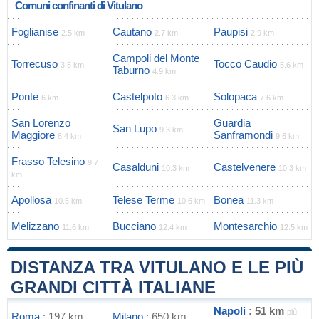
Comuni confinanti di Vitulano
Foglianise
Cautano
Paupisi
2.5 km
2.7 km
2.9 km
Campoli del Monte
Torrecuso
Tocco Caudio
3.5 km
5.6 km
Taburno
4.9 km
Ponte
Castelpoto
Solopaca
6 km
6.3 km
7.6 km
San Lorenzo
Guardia
San Lupo
9.3 km
Maggiore
Sanframondi
8.4 km
9.6 km
Frasso Telesino
9.7
Casalduni
Castelvenere
10.3 km
10.3 km
km
Apollosa
Telese Terme
Bonea
10.5 km
10.6 km
11.3 km
Melizzano
Bucciano
Montesarchio
11.6 km
12.4 km
12.5 km
DISTANZA TRA VITULANO E LE PIÙ
GRANDI CITTÀ ITALIANE
Napoli
: 51 km
più
Roma
: 197 km
Milano
: 650 km