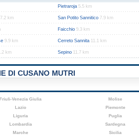
Pietraroja
5.5 km
7.2 km
San Potito Sannitico
7.9 km
m
Faicchio
9.3 km
se
9.9 km
Cerreto Sannita
11.1 km
1.2 km
Sepino
11.7 km
E DI CUSANO MUTRI
Friuli-Venezia Giulia
Molise
Lazio
Piemonte
Liguria
Puglia
Lombardia
Sardegna
Marche
Sicilia