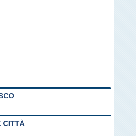
ESCO
Leaflet
|
Map data ©
OpenStreetMap
contributors
 CITTÀ