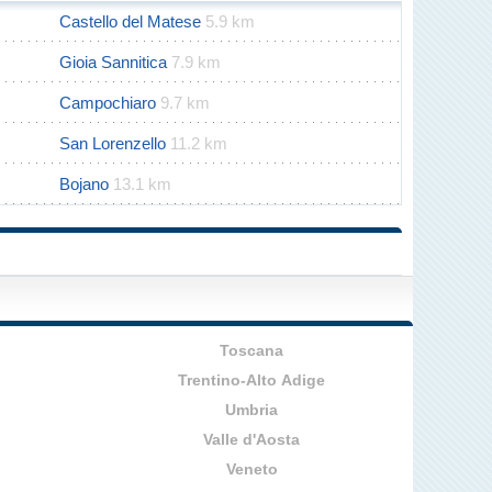
Castello del Matese
5.9 km
Gioia Sannitica
7.9 km
Campochiaro
9.7 km
San Lorenzello
11.2 km
Bojano
13.1 km
Toscana
Trentino-Alto Adige
Umbria
Valle d'Aosta
Veneto