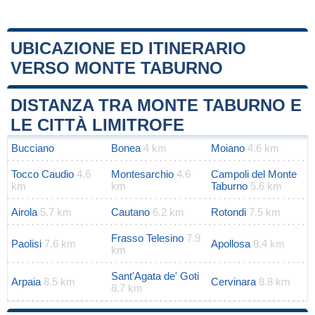
UBICAZIONE ED ITINERARIO
VERSO MONTE TABURNO
Leaflet
|
Map data ©
OpenStreetMap
contributors
+
DISTANZA TRA MONTE TABURNO E
−
LE CITTÀ LIMITROFE
Bucciano
Bonea
4 km
Moiano
4.6 km
Tocco Caudio
4.6
Montesarchio
4.6
Campoli del Monte
km
km
Taburno
5.6 km
Airola
5.7 km
Cautano
6.2 km
Rotondi
7.5 km
Frasso Telesino
7.9
Paolisi
7.6 km
Apollosa
8.4 km
km
Sant'Agata de' Goti
Arpaia
8.5 km
Cervinara
8.8 km
8.7 km