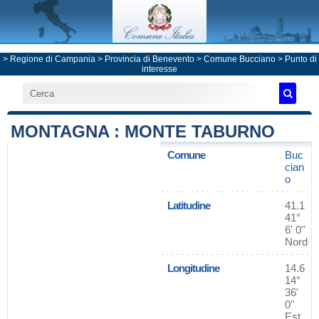
>
Regione di Campania
>
Provincia di Benevento
>
Comune Bucciano
> Punto di
interesse
MONTAGNA : MONTE TABURNO
Comune
Buc
cian
o
Latitudine
41.1
41°
6' 0''
Nord
Longitudine
14.6
14°
36'
0''
Est