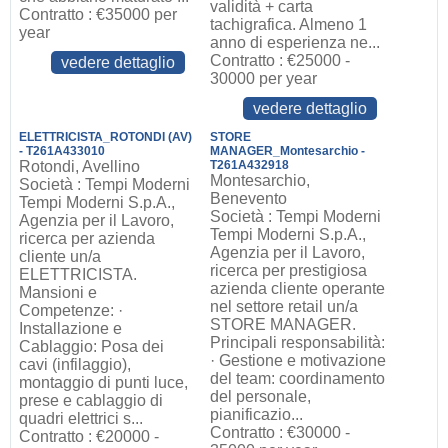
validità + carta
Contratto : €35000 per
tachigrafica. Almeno 1
year
anno di esperienza ne...
Contratto : €25000 -
vedere dettaglio
30000 per year
vedere dettaglio
ELETTRICISTA_ROTONDI (AV)
STORE
- T261A433010
MANAGER_Montesarchio -
Rotondi, Avellino
T261A432918
Montesarchio,
Società : Tempi Moderni
Benevento
Tempi Moderni S.p.A.,
Società : Tempi Moderni
Agenzia per il Lavoro,
Tempi Moderni S.p.A.,
ricerca per azienda
Agenzia per il Lavoro,
cliente un/a
ricerca per prestigiosa
ELETTRICISTA.
azienda cliente operante
Mansioni e
nel settore retail un/a
Competenze: ·
STORE MANAGER.
Installazione e
Principali responsabilità:
Cablaggio: Posa dei
· Gestione e motivazione
cavi (infilaggio),
del team: coordinamento
montaggio di punti luce,
del personale,
prese e cablaggio di
pianificazio...
quadri elettrici s...
Contratto : €30000 -
Contratto : €20000 -