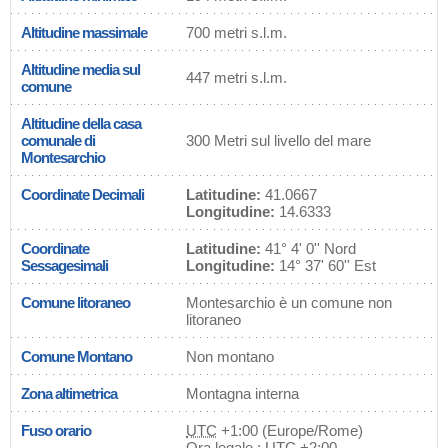
Altitudine massimale
700 metri s.l.m.
Altitudine media sul
447 metri s.l.m.
comune
Altitudine della casa
comunale di
300 Metri sul livello del mare
Montesarchio
Coordinate Decimali
Latitudine:
41.0667
Longitudine:
14.6333
Coordinate
Latitudine:
41° 4' 0'' Nord
Sessagesimali
Longitudine:
14° 37' 60'' Est
Comune litoraneo
Montesarchio è un comune non
litoraneo
Comune Montano
Non montano
Zona altimetrica
Montagna interna
Fuso orario
UTC
+1:00 (Europe/Rome)
Ora legale : UTC +2:00