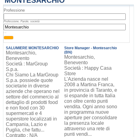
MONTESARCHIO
Professione
Professione, Parole, società
, ,
SALUMIERE MONTESARCHIO
Store Manager - Montesarchio
Montesarchio,
(BN)
Montesarchio,
Benevento
Benevento
Società : MarGroup
Società : Happy Casa
S.p.a.
Store
Chi Siamo La MarGroup
L’Azienda nasce nel
S.p.a. possiede quote
2008 a Martina Franca,
societarie in diverse
in provincia di Taranto, e
aziende che operano nel
si espande in tutta Italia
settore del commercio al
con oltre cento punti
dettaglio di prodotti food
vendita. Ogni anno sono
e non food con 30
in programma nuove
supermercati e 4
aperture per consolidare
superstore localizzati in
la presenza locale
Campania, Lazio e
attraverso una rete di
Puglia, che fattu...
punti vendi...
Contratto : N/A