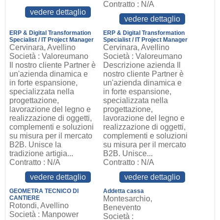
Contratto : N/A
vedere dettaglio
vedere dettaglio
ERP & Digital Transformation
ERP & Digital Transformation
Specialist / IT Project Manager
Specialist / IT Project Manager
Cervinara, Avellino
Cervinara, Avellino
Società : Valoreumano
Società : Valoreumano
Il nostro cliente Partner è
Descrizione azienda Il
un'azienda dinamica e
nostro cliente Partner è
in forte espansione,
un'azienda dinamica e
specializzata nella
in forte espansione,
progettazione,
specializzata nella
lavorazione del legno e
progettazione,
realizzazione di oggetti,
lavorazione del legno e
complementi e soluzioni
realizzazione di oggetti,
su misura per il mercato
complementi e soluzioni
B2B. Unisce la
su misura per il mercato
tradizione artigia...
B2B. Unisce...
Contratto : N/A
Contratto : N/A
vedere dettaglio
vedere dettaglio
GEOMETRA TECNICO DI
Addetta cassa
CANTIERE
Montesarchio,
Rotondi, Avellino
Benevento
Società : Manpower
Società :