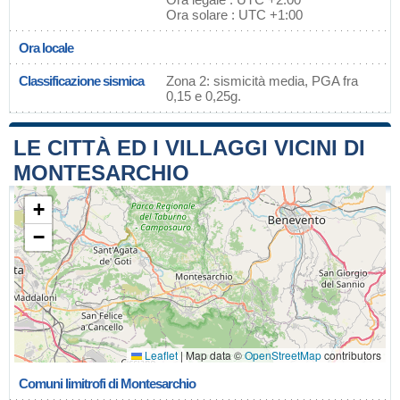
Ora solare : UTC +1:00
Ora locale
Classificazione sismica
Zona 2: sismicità media, PGA fra
0,15 e 0,25g.
LE CITTÀ ED I VILLAGGI VICINI DI
MONTESARCHIO
+
−
Leaflet
|
Map data ©
OpenStreetMap
contributors
Comuni limitrofi di Montesarchio