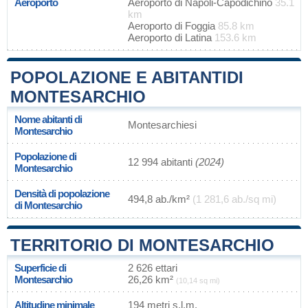
Aeroporto
Aeroporto di Napoli-Capodichino
35.1
km
Aeroporto di Foggia
85.8 km
Aeroporto di Latina
153.6 km
POPOLAZIONE E ABITANTIDI
MONTESARCHIO
Nome abitanti di
Montesarchiesi
Montesarchio
Popolazione di
12 994 abitanti
(2024)
Montesarchio
Densità di popolazione
494,8 ab./km²
(1 281,6 ab./sq mi)
di Montesarchio
TERRITORIO DI MONTESARCHIO
Superficie di
2 626 ettari
Montesarchio
26,26 km²
(10,14 sq mi)
Altitudine minimale
194 metri s.l.m.