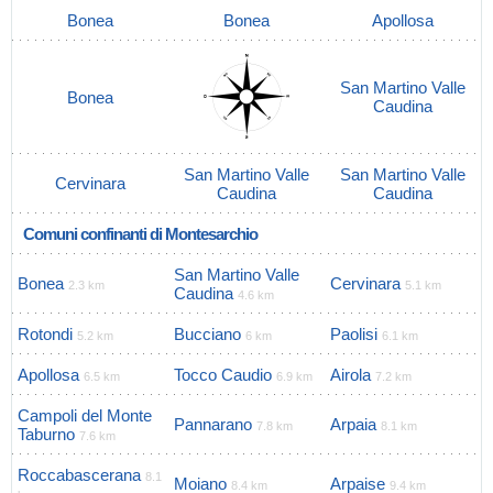
Bonea
Bonea
Apollosa
San Martino Valle
Bonea
Caudina
San Martino Valle
San Martino Valle
Cervinara
Caudina
Caudina
Comuni confinanti di Montesarchio
San Martino Valle
Bonea
Cervinara
2.3 km
5.1 km
Caudina
4.6 km
Rotondi
Bucciano
Paolisi
5.2 km
6 km
6.1 km
Apollosa
Tocco Caudio
Airola
6.5 km
6.9 km
7.2 km
Campoli del Monte
Pannarano
Arpaia
7.8 km
8.1 km
Taburno
7.6 km
Roccabascerana
8.1
Moiano
Arpaise
8.4 km
9.4 km