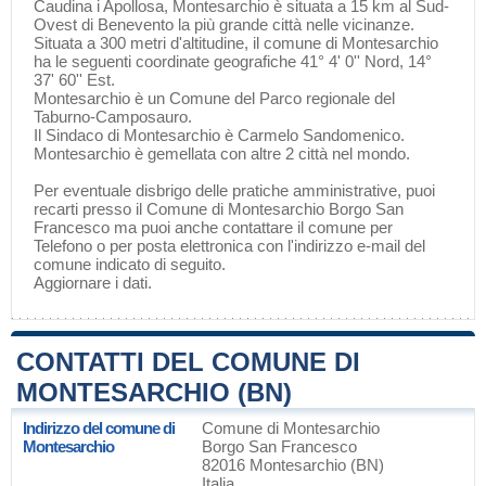
Caudina
i
Apollosa
, Montesarchio è situata a 15 km al Sud-
Ovest di
Benevento
la più grande città nelle vicinanze.
Situata a 300 metri d'altitudine, il comune di Montesarchio
ha le seguenti coordinate geografiche 41° 4' 0'' Nord, 14°
37' 60'' Est.
Montesarchio è un Comune del
Parco regionale del
Taburno-Camposauro
.
Il Sindaco di Montesarchio è Carmelo Sandomenico.
Montesarchio è gemellata con altre 2 città nel mondo.
Per eventuale disbrigo delle pratiche amministrative, puoi
recarti presso il Comune di Montesarchio Borgo San
Francesco ma puoi anche contattare il comune per
Telefono o per posta elettronica con l'indirizzo e-mail del
comune indicato di seguito.
Aggiornare i dati
.
CONTATTI DEL COMUNE DI
MONTESARCHIO (BN)
Indirizzo del comune di
Comune di Montesarchio
Montesarchio
Borgo San Francesco
82016 Montesarchio (BN)
Italia