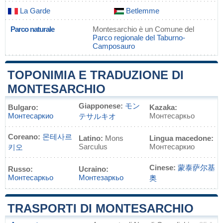
La Garde
Betlemme
Parco naturale
Montesarchio è un Comune del
Parco regionale del Taburno-
Camposauro
TOPONIMIA E TRADUZIONE DI
MONTESARCHIO
Giapponese:
モン
Bulgaro:
Kazaka:
Монтесаркио
Монтесаркьо
テサルキオ
Coreano:
몬테사르
Latino:
Mons
Lingua macedone:
Sarculus
Монтесаркио
키오
Cinese:
蒙泰萨尔基
Russo:
Ucraino:
Монтесаркьо
Монтезаркьо
奥
TRASPORTI DI MONTESARCHIO