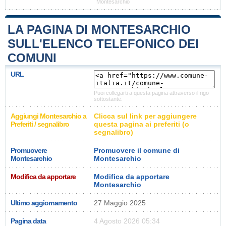
Montesarchio
LA PAGINA DI MONTESARCHIO
SULL'ELENCO TELEFONICO DEI
COMUNI
URL
Puoi collegarti a questa pagina attraverso il rigo
sottostante.
Aggiungi Montesarchio a
Clicca sul link per aggiungere
Preferiti / segnalibro
questa pagina ai preferiti (o
segnalibro)
Promuovere
Promuovere il comune di
Montesarchio
Montesarchio
Modifica da apportare
Modifica da apportare
Montesarchio
Ultimo aggiornamento
27 Maggio 2025
Pagina data
4 Agosto 2026 05:34