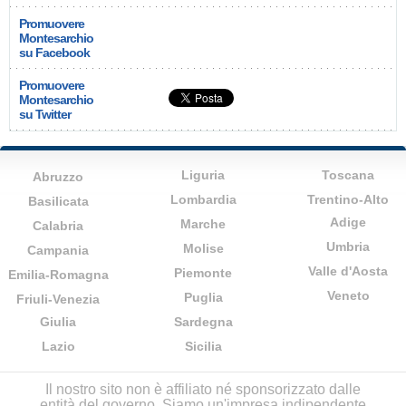
Promuovere
Montesarchio
su Facebook
Promuovere
Montesarchio
su Twitter
Liguria
Toscana
Abruzzo
Lombardia
Trentino-Alto
Basilicata
Adige
Marche
Calabria
Umbria
Molise
Campania
Valle d'Aosta
Piemonte
Emilia-Romagna
Veneto
Puglia
Friuli-Venezia
Giulia
Sardegna
Lazio
Sicilia
Il nostro sito non è affiliato né sponsorizzato dalle
entità del governo. Siamo un'impresa indipendente