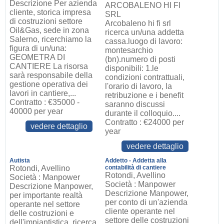
Descrizione Per azienda
ARCOBALENO HI FI
cliente, storica impresa
SRL
di costruzioni settore
Arcobaleno hi fi srl
Oil&Gas, sede in zona
ricerca un/una addetta
Salerno, ricerchiamo la
cassa.luogo di lavoro:
figura di un/una:
montesarchio
GEOMETRA DI
(bn).numero di posti
CANTIERE La risorsa
disponibili: 1.le
sarà responsabile della
condizioni contrattuali,
gestione operativa dei
l'orario di lavoro, la
lavori in cantiere,...
retribuzione e i benefit
Contratto : €35000 -
saranno discussi
40000 per year
durante il colloquio....
Contratto : €24000 per
vedere dettaglio
year
vedere dettaglio
Autista
Addetto - Addetta alla
Rotondi, Avellino
contabilità di cantiere
Rotondi, Avellino
Società : Manpower
Società : Manpower
Descrizione Manpower,
Descrizione Manpower,
per importante realtà
per conto di un'azienda
operante nel settore
cliente operante nel
delle costruzioni e
settore delle costruzioni
dell'impiantistica, ricerca