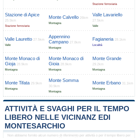
Stazione ferroviaria
Stazione di Apice
Valle Lavariello
Monte Calvello
26km
25.5km
27.5km
Montagna
Stazione ferroviaria
Valle
Appennino
Valle Lauretto
Fagianeria
27.5km
28.1km
Campano
27.8km
Valle
Località
Montagne
Monte Monaco di
Monte Monaco di
Monte Grande
Gioja
Gioia
28.9km
28.9km
29.2km
Montagna
Montagna
Montagna
Monte Somma
Monte Tifata
Monte Erbano
29.9km
31.1km
30.9km
Montagna
Montagna
Montagna
ATTIVITÀ E SVAGHI PER IL TEMPO
LIBERO NELLE VICINANZ EDI
MONTESARCHIO
Non abbiamo fornito alcun numero di riferimento per attività o per il tempo libero per