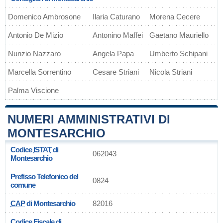
Domenico Ambrosone
Ilaria Caturano
Morena Cecere
Antonio De Mizio
Antonino Maffei
Gaetano Mauriello
Nunzio Nazzaro
Angela Papa
Umberto Schipani
Marcella Sorrentino
Cesare Striani
Nicola Striani
Palma Viscione
NUMERI AMMINISTRATIVI DI
MONTESARCHIO
Codice
ISTAT
di
062043
Montesarchio
Prefisso Telefonico del
0824
comune
CAP
di Montesarchio
82016
Codice Fiscale di