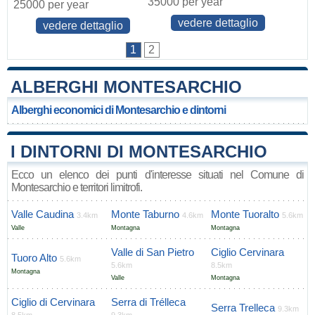
35000 per year
25000 per year
vedere dettaglio
vedere dettaglio
1
2
ALBERGHI MONTESARCHIO
Alberghi economici di Montesarchio e dintorni
I DINTORNI DI MONTESARCHIO
Ecco un elenco dei punti d'interesse situati nel Comune di
Montesarchio e territori limitrofi.
Valle Caudina
Monte Taburno
Monte Tuoralto
3.4km
4.6km
5.6km
Valle
Montagna
Montagna
Valle di San Pietro
Ciglio Cervinara
Tuoro Alto
5.6km
5.6km
8.5km
Montagna
Valle
Montagna
Ciglio di Cervinara
Serra di Trélleca
Serra Trelleca
9.3km