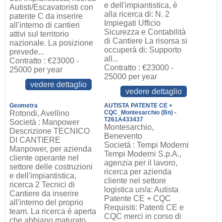
e dell'impiantistica, è
Autisti/Escavatoristi con
alla ricerca di: N. 2
patente C da inserire
Impiegati Ufficio
all'interno di cantieri
Sicurezza e Contabilità
attivi sul territorio
di Cantiere La risorsa si
nazionale. La posizione
occuperà di: Supporto
prevede...
all...
Contratto : €23000 -
Contratto : €23000 -
25000 per year
25000 per year
vedere dettaglio
vedere dettaglio
Geometra
AUTISTA PATENTE CE +
Rotondi, Avellino
CQC_Montesarchio (Bn) -
T261A433437
Società : Manpower
Montesarchio,
Descrizione TECNICO
Benevento
DI CANTIERE
Società : Tempi Moderni
Manpower, per azienda
Tempi Moderni S.p.A.,
cliente operante nel
agenzia per il lavoro,
settore delle costruzioni
ricerca per azienda
e dell'impiantistica,
cliente nel settore
ricerca 2 Tecnici di
logistica un/a: Autista
Cantiere da inserire
Patente CE + CQC
all'interno del proprio
Requisiti: Patenti CE e
team. La ricerca è aperta
CQC merci in corso di
che abbiano maturato ...