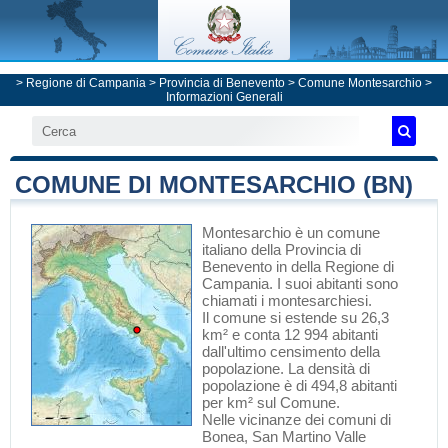
>
Regione di Campania
>
Provincia di Benevento
>
Comune Montesarchio
>
Informazioni Generali
COMUNE DI MONTESARCHIO (BN)
Montesarchio
è un comune
italiano
della Provincia di
Benevento
in
della Regione di
Campania
. I suoi abitanti sono
chiamati i montesarchiesi.
Il comune si estende su 26,3
km² e conta 12 994 abitanti
dall'ultimo censimento della
popolazione. La densità di
popolazione è di 494,8 abitanti
per km² sul Comune.
Nelle vicinanze dei comuni di
Bonea
,
San Martino Valle