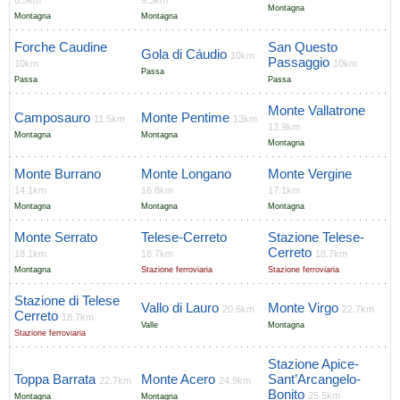
8.5km
9.3km
Montagna
Montagna
Montagna
Forche Caudine
San Questo
Gola di Cáudio
10km
Passaggio
10km
10km
Passa
Passa
Passa
Monte Vallatrone
Camposauro
Monte Pentime
11.5km
13km
13.9km
Montagna
Montagna
Montagna
Monte Burrano
Monte Longano
Monte Vergine
14.1km
16.8km
17.1km
Montagna
Montagna
Montagna
Monte Serrato
Telese-Cerreto
Stazione Telese-
Cerreto
18.1km
18.7km
18.7km
Montagna
Stazione ferroviaria
Stazione ferroviaria
Stazione di Telese
Vallo di Lauro
Monte Virgo
20.6km
22.7km
Cerreto
18.7km
Valle
Montagna
Stazione ferroviaria
Stazione Apice-
Toppa Barrata
Monte Acero
Sant’Arcangelo-
22.7km
24.9km
Bonito
25.5km
Montagna
Montagna