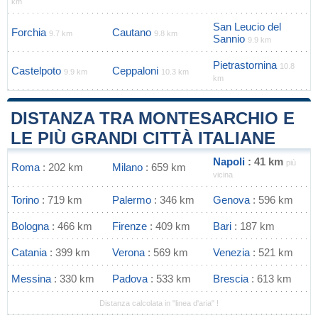
km
San Leucio del
Forchia
Cautano
9.7 km
9.8 km
Sannio
9.9 km
Pietrastornina
10.8
Castelpoto
Ceppaloni
9.9 km
10.3 km
km
DISTANZA TRA MONTESARCHIO E
LE PIÙ GRANDI CITTÀ ITALIANE
Napoli
: 41 km
più
Roma
: 202 km
Milano
: 659 km
vicina
Torino
: 719 km
Palermo
: 346 km
Genova
: 596 km
Bologna
: 466 km
Firenze
: 409 km
Bari
: 187 km
Catania
: 399 km
Verona
: 569 km
Venezia
: 521 km
Messina
: 330 km
Padova
: 533 km
Brescia
: 613 km
Distanza calcolata in "linea d'aria" !