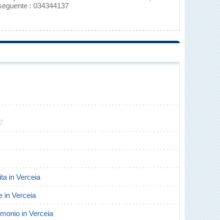
 seguente : 034344137
7
ita in Verceia
te in Verceia
rimonio in Verceia