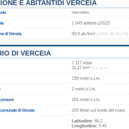
ONE E ABITANTIDI VERCEIA
ceia
Verceiesi
ia
1 049 abitanti
(2022)
ne di Verceia
93,9 ab./km²
(243,2 ab./sq mi)
IO DI VERCEIA
1 117 ettari
11,17 km²
(4,31 sq mi)
199 metri s.l.m.
e
2 metri s.l.m.
l comune
101 metri s.l.m.
 comunale di Verceia
200 Metri sul livello del mare
Latitudine:
46.2
Longitudine:
9.45