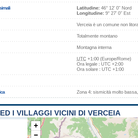
simali
Latitudine:
46° 12' 0'' Nord
Longitudine:
9° 27' 0'' Est
Verceia è un comune non litor
Totalmente montano
Montagna interna
UTC
+1:00 (Europe/Rome)
Ora legale : UTC +2:00
Ora solare : UTC +1:00
ica
Zona 4: sismicità molto bassa,
ED I VILLAGGI VICINI DI VERCEIA
+
−