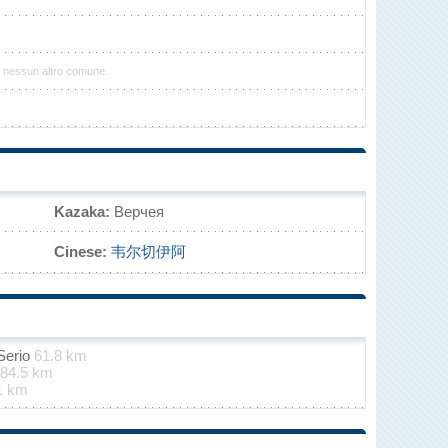
n nessun altro comune.
Kazaka:
Верчея
Cinese:
韦尔切伊阿
Serio
61.8 km
84.5 km
1 km