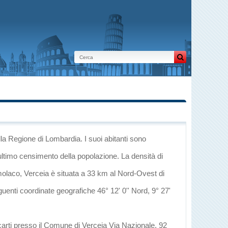
lla Regione di Lombardia
. I suoi abitanti sono
ultimo censimento della popolazione. La densità di
olaco
, Verceia è situata a 33 km al Nord-Ovest di
guenti coordinate geografiche 46° 12' 0'' Nord, 9° 27'
ecarti presso il Comune di Verceia Via Nazionale, 92