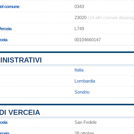
 del comune
0343
23020
(14 altri comuni dispon
Verceia
L749
rceia
00104660147
INISTRATIVI
Italia
Lombardia
Sondrio
DI VERCEIA
ceia
San Fedele
erceia
28 ottobre