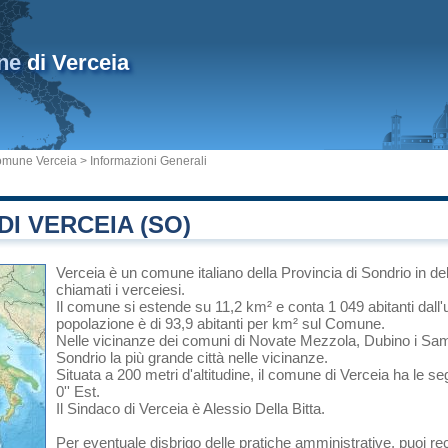
ne
di Verceia
mune Verceia
> Informazioni Generali
I VERCEIA (SO)
Verceia
è un comune italiano
della Provincia di Sondrio
in
de
chiamati i verceiesi.
Il comune si estende su 11,2 km² e conta 1 049 abitanti dall'
popolazione è di 93,9 abitanti per km² sul Comune.
Nelle vicinanze dei comuni di
Novate Mezzola
,
Dubino
i
Sam
Sondrio
la più grande città nelle vicinanze.
Situata a 200 metri d'altitudine, il comune di Verceia ha le se
0'' Est.
Il Sindaco di Verceia è Alessio Della Bitta.
Per eventuale disbrigo delle pratiche amministrative, puoi r