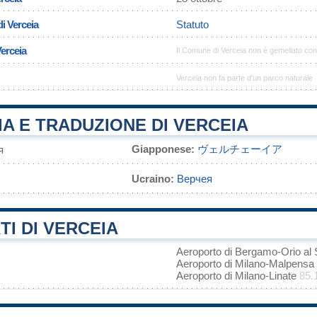
i Verceia
Statuto
Verceia
Il Comune di Verceia non è gemellato co
Verceia non fa parte d'un parco naturale
A E TRADUZIONE DI VERCEIA
Giapponese:
ヴェルチェーイア
я
Ucraino:
Верчея
I DI VERCEIA
Aeroporto di Bergamo-Orio al 
Aeroporto di Milano-Malpensa
Aeroporto di Milano-Linate
85.