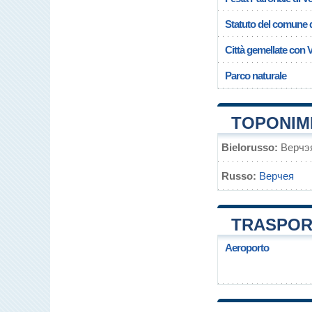
Statuto del comune d
Città gemellate con 
Parco naturale
TOPONIMI
Bielorusso:
Верчэ
Russo:
Верчея
TRASPORT
Aeroporto