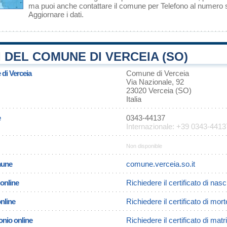
ma puoi anche contattare il comune per Telefono al numero
Aggiornare i dati
.
 DEL COMUNE DI VERCEIA (SO)
 di Verceia
Comune di Verceia
Via Nazionale, 92
23020 Verceia (SO)
Italia
e
0343-44137
Internazionale: +39 0343-4413
Non disponible
omune
comune.verceia.so.it
 online
Richiedere il certificato di nasc
online
Richiedere il certificato di mor
onio online
Richiedere il certificato di mat