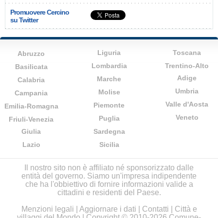
Promuovere Cercino
su Twitter
Liguria
Toscana
Abruzzo
Lombardia
Trentino-Alto
Basilicata
Adige
Marche
Calabria
Umbria
Molise
Campania
Valle d'Aosta
Piemonte
Emilia-Romagna
Veneto
Puglia
Friuli-Venezia
Giulia
Sardegna
Lazio
Sicilia
Il nostro sito non è affiliato né sponsorizzato dalle
entità del governo. Siamo un'impresa indipendente
che ha l'obbiettivo di fornire informazioni valide a
cittadini e residenti del Paese.
Menzioni legali
|
Aggiornare i dati
|
Contatti
|
Città e
villaggi del Mondo
| Copyright © 2010-2026 Comune-