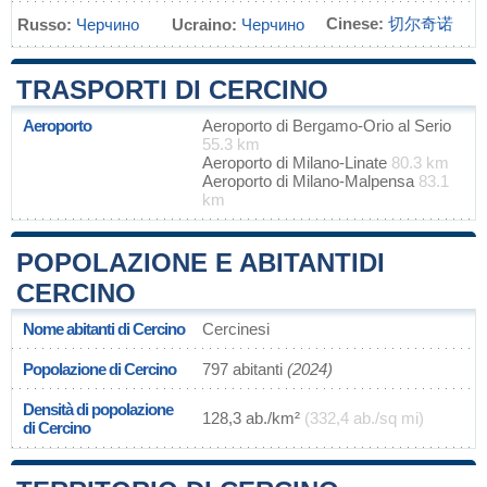
Cinese:
切尔奇诺
Russo:
Черчино
Ucraino:
Черчино
TRASPORTI DI CERCINO
Aeroporto
Aeroporto di Bergamo-Orio al Serio
55.3 km
Aeroporto di Milano-Linate
80.3 km
Aeroporto di Milano-Malpensa
83.1
km
POPOLAZIONE E ABITANTIDI
CERCINO
Nome abitanti di Cercino
Cercinesi
Popolazione di Cercino
797 abitanti
(2024)
Densità di popolazione
128,3 ab./km²
(332,4 ab./sq mi)
di Cercino