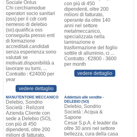
Sociale Onlus
con più di 450
Chi cerchiamodue
dipendenti, oltre 200
operatori socio sanitari
milioni di fatturato,
(oss) per il cdr corti
operante da oltre 140
nemesio di delebio
anni nel settore
(so).qualifica oss
metalmeccanico,
conseguita presso enti
specializzata nella
di formazione
laminazione e
accreditati.candidati
trasformazione del foglio
senza esperienza sono
sottile di alluminio, ci ...
valutati se
Contratto : €2800 - 3600
motivati.disponibilità a
per month
lavorare su turni, ...
vedere dettaglio
Contratto : €24000 per
year
vedere dettaglio
MANUTENTORE MECCANICO
Addetta/o alle vendite -
Delebio, Sondrio
DELEBIO (SO)
Delebio, Sondrio
Società : Relizont
Società : Acqua &
Azienda Cliente con
Sapone
sede a Delebio (SO),
Cesar S.p.A. è leader da
con più di 450
oltre 30 anni nel settore
dipendenti, oltre 200
bellezza, cura della casa
milioni di fatturato,