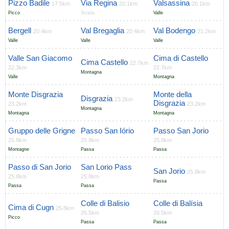
Pizzo Badile
Via Regina
Valsassina
17.5km
20.1km
20.1km
Picco
Strada
Valle
Bergell
Val Bregaglia
Val Bodengo
20.4km
20.4km
21.2km
Valle
Valle
Valle
Valle San Giacomo
Cima di Castello
Cima Castello
22.7km
22.3km
22.7km
Montagna
Valle
Montagna
Monte Disgrazia
Monte della
Disgrazia
23.2km
Disgrazia
23.2km
23.2km
Montagna
Montagna
Montagna
Gruppo delle Grigne
Passo San Iório
Passo San Jorio
25.8km
25.8km
25.8km
Montagne
Passa
Passa
Passo di San Jorio
San Lorio Pass
San Jorio
25.8km
25.8km
25.8km
Passa
Passa
Passa
Colle di Balisio
Colle di Balísia
Cima di Cugn
25.8km
26.5km
26.5km
Picco
Passa
Passa