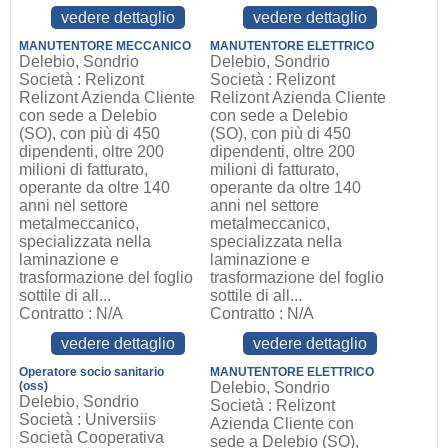
vedere dettaglio
vedere dettaglio
MANUTENTORE MECCANICO
MANUTENTORE ELETTRICO
Delebio, Sondrio
Delebio, Sondrio
Società : Relizont
Società : Relizont
Relizont Azienda Cliente
Relizont Azienda Cliente
con sede a Delebio
con sede a Delebio
(SO), con più di 450
(SO), con più di 450
dipendenti, oltre 200
dipendenti, oltre 200
milioni di fatturato,
milioni di fatturato,
operante da oltre 140
operante da oltre 140
anni nel settore
anni nel settore
metalmeccanico,
metalmeccanico,
specializzata nella
specializzata nella
laminazione e
laminazione e
trasformazione del foglio
trasformazione del foglio
sottile di all...
sottile di all...
Contratto : N/A
Contratto : N/A
vedere dettaglio
vedere dettaglio
Operatore socio sanitario
MANUTENTORE ELETTRICO
(oss)
Delebio, Sondrio
Delebio, Sondrio
Società : Relizont
Società : Universiis
Azienda Cliente con
Società Cooperativa
sede a Delebio (SO),