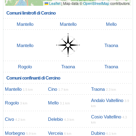
Leaflet
|
Map data ©
OpenStreetMap
contributors
Comuni limitrofi di Cercino
Mantello
Mantello
Mello
Mantello
Traona
Rogolo
Traona
Traona
Comuni confinanti di Cercino
Mantello
Cino
Traona
1.5 km
1.7 km
2.3 km
Andalo Valtellino
3.9
Rogolo
Mello
3 km
3.1 km
km
Cosio Valtellino
4.3
Civo
Delebio
4.2 km
4.3 km
km
Morbegno
Verceia
Dubino
5.9 km
6 km
6.1 km