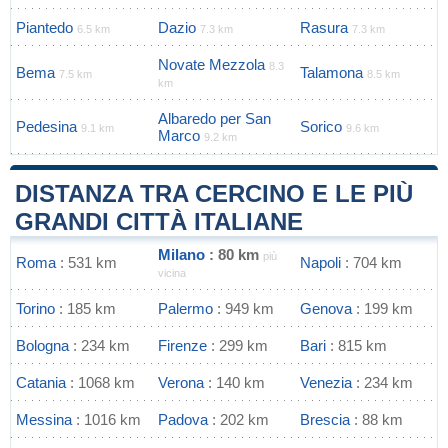
Piantedo
Dazio
Rasura
6.5 km
7.3 km
7.3 km
Novate Mezzola
8.3
Bema
Talamona
7.5 km
8.5 km
km
Albaredo per San
Pedesina
Sorico
9.1 km
9.6 km
Marco
9.2 km
DISTANZA TRA CERCINO E LE PIÙ
GRANDI CITTÀ ITALIANE
Milano
: 80 km
più
Roma
: 531 km
Napoli
: 704 km
vicina
Torino
: 185 km
Palermo
: 949 km
Genova
: 199 km
Bologna
: 234 km
Firenze
: 299 km
Bari
: 815 km
Catania
: 1068 km
Verona
: 140 km
Venezia
: 234 km
Messina
: 1016 km
Padova
: 202 km
Brescia
: 88 km