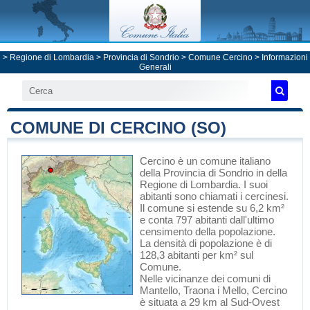
>
Regione di Lombardia
>
Provincia di Sondrio
>
Comune Cercino
> Informazioni
Generali
COMUNE DI CERCINO (SO)
Cercino
è un comune italiano
della Provincia di Sondrio
in
della
Regione di Lombardia
. I suoi
abitanti sono chiamati i cercinesi.
Il comune si estende su 6,2 km²
e conta 797 abitanti dall'ultimo
censimento della popolazione.
La densità di popolazione è di
128,3 abitanti per km² sul
Comune.
Nelle vicinanze dei comuni di
Mantello
,
Traona
i
Mello
, Cercino
è situata a 29 km al Sud-Ovest