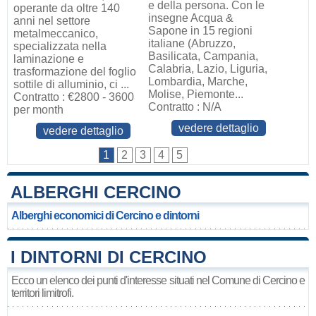
e della persona. Con le
operante da oltre 140
insegne Acqua &
anni nel settore
Sapone in 15 regioni
metalmeccanico,
italiane (Abruzzo,
specializzata nella
Basilicata, Campania,
laminazione e
Calabria, Lazio, Liguria,
trasformazione del foglio
Lombardia, Marche,
sottile di alluminio, ci ...
Molise, Piemonte...
Contratto : €2800 - 3600
Contratto : N/A
per month
vedere dettaglio
vedere dettaglio
1
2
3
4
5
ALBERGHI CERCINO
Alberghi economici di Cercino e dintorni
I DINTORNI DI CERCINO
Ecco un elenco dei punti d'interesse situati nel Comune di Cercino e
territori limitrofi.