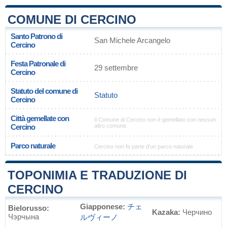
COMUNE DI CERCINO
Santo Patrono di
San Michele Arcangelo
Cercino
Festa Patronale di
29 settembre
Cercino
Statuto del comune di
Statuto
Cercino
Città gemellate con
Il Comune di Cercino non è gemellato con nessun
Cercino
altro comune.
Parco naturale
Cercino non fa parte d'un parco naturale
TOPONIMIA E TRADUZIONE DI
CERCINO
Giapponese:
チェ
Bielorusso:
Kazaka:
Черчино
Чэрчына
ルヴィーノ