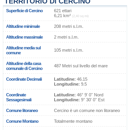
TERRITORIO DI CERCINO
Superficie di Cercino
621 ettari
6,21 km²
(2,40 sq mi)
Altitudine minimale
208 metri s.l.m.
Altitudine massimale
2 metri s.l.m.
Altitudine media sul
105 metri s.l.m.
comune
Altitudine della casa
487 Metri sul livello del mare
comunale di Cercino
Coordinate Decimali
Latitudine:
46.15
Longitudine:
9.5
Coordinate
Latitudine:
46° 9' 0'' Nord
Sessagesimali
Longitudine:
9° 30' 0'' Est
Comune litoraneo
Cercino è un comune non litoraneo
Comune Montano
Totalmente montano