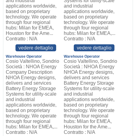
and industrial
Systems for utility-scale
applications worldwide,
and industrial
based on proprietary
applications worldwide,
technology. We operate
based on proprietary
through four regional
technology. We operate
hubs: Milan for EMEA,
through four regional
Houston for the Ame...
hubs: Milan for EMEA,...
Contratto : N/A
Contratto : N/A
vedere dettaglio
vedere dettaglio
Warehouse Operator
Warehouse Operator
Cosio Valtellino, Sondrio
Cosio Valtellino, Sondrio
Società : NHOA Energy
Società : NHOA Energy
Company Description
NHOA Energy designs,
NHOA Energy designs,
delivers and services
delivers and services
Battery Energy Storage
Battery Energy Storage
Systems for utility-scale
Systems for utility-scale
and industrial
and industrial
applications worldwide,
applications worldwide,
based on proprietary
based on proprietary
technology. We operate
technology. We operate
through four regional
through four regional
hubs: Milan for EMEA,
hubs: Milan for EMEA,...
Houston for the Ame...
Contratto : N/A
Contratto : N/A