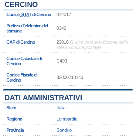
CERCINO
Codice
ISTAT
di Cercino
014017
Prefisso Telefonico del
0342
comune
CAP
di Cercino
23016
(1 altro comune dispone dello
stesso codice postale)
Codice Catastale di
C493
Cercino
Codice Fiscale di
82000710143
Cercino
DATI AMMINISTRATIVI
Stato
Italia
Regione
Lombardia
Provincia
Sondrio