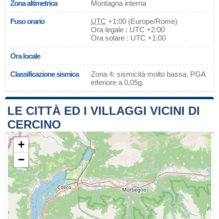
Zona altimetrica
Montagna interna
Fuso orario
UTC
+1:00 (Europe/Rome)
Ora legale : UTC +2:00
Ora solare : UTC +1:00
Ora locale
Classificazione sismica
Zona 4: sismicità molto bassa, PGA
inferiore a 0,05g.
LE CITTÀ ED I VILLAGGI VICINI DI
CERCINO
+
−