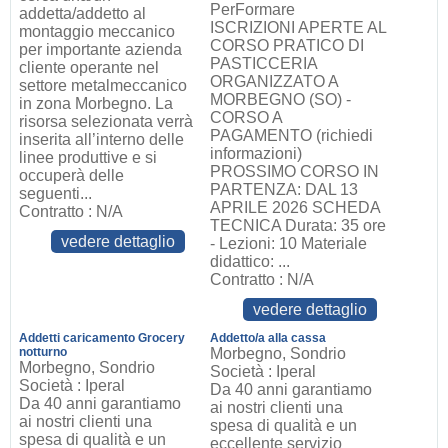
PerFormare
addetta/addetto al
ISCRIZIONI APERTE AL
montaggio meccanico
CORSO PRATICO DI
per importante azienda
PASTICCERIA
cliente operante nel
ORGANIZZATO A
settore metalmeccanico
MORBEGNO (SO) -
in zona Morbegno. La
CORSO A
risorsa selezionata verrà
PAGAMENTO (richiedi
inserita all’interno delle
informazioni)
linee produttive e si
PROSSIMO CORSO IN
occuperà delle
PARTENZA: DAL 13
seguenti...
APRILE 2026 SCHEDA
Contratto : N/A
TECNICA Durata: 35 ore
vedere dettaglio
- Lezioni: 10 Materiale
didattico: ...
Contratto : N/A
vedere dettaglio
Addetti caricamento Grocery
Addetto/a alla cassa
notturno
Morbegno, Sondrio
Morbegno, Sondrio
Società : Iperal
Società : Iperal
Da 40 anni garantiamo
Da 40 anni garantiamo
ai nostri clienti una
ai nostri clienti una
spesa di qualità e un
spesa di qualità e un
eccellente servizio