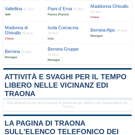
Maddonna Ghisallo
Valtellina
Piani d’ Erna
31.1km
31.8km
32.4km
Valle
Pianura (Pianure)
Chiesa
Madonna di
Isola Comacina
Bernina Alps
34.3km
Ghisallo
32.4km
33.9km
Montagne
Chiesa
Isola
Bernina Gruppe
Bernina
34.3km
34.3km
Montagne
Montagne
ATTIVITÀ E SVAGHI PER IL TEMPO
LIBERO NELLE VICINANZ EDI
TRAONA
Non abbiamo fornito alcun numero di riferimento per attività o per il tempo libero per
Traona
LA PAGINA DI TRAONA
SULL'ELENCO TELEFONICO DEI