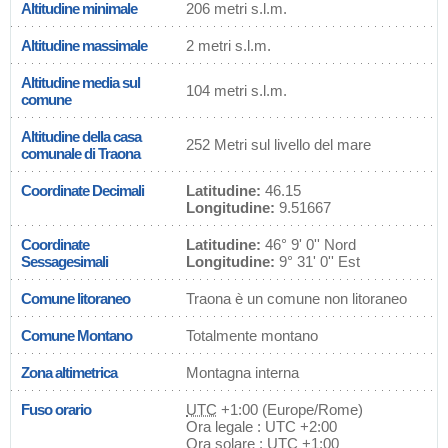
Altitudine minimale
206 metri s.l.m.
Altitudine massimale
2 metri s.l.m.
Altitudine media sul
104 metri s.l.m.
comune
Altitudine della casa
252 Metri sul livello del mare
comunale di Traona
Coordinate Decimali
Latitudine:
46.15
Longitudine:
9.51667
Coordinate
Latitudine:
46° 9' 0'' Nord
Sessagesimali
Longitudine:
9° 31' 0'' Est
Comune litoraneo
Traona è un comune non litoraneo
Comune Montano
Totalmente montano
Zona altimetrica
Montagna interna
Fuso orario
UTC
+1:00 (Europe/Rome)
Ora legale : UTC +2:00
Ora solare : UTC +1:00