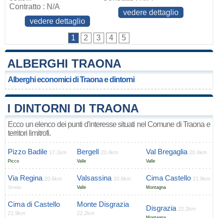
Contratto : N/A
vedere dettaglio
vedere dettaglio
1
2
3
4
5
ALBERGHI TRAONA
Alberghi economici di Traona e dintorni
I DINTORNI DI TRAONA
Ecco un elenco dei punti d'interesse situati nel Comune di Traona e
territori limitrofi.
Pizzo Badile
Bergell
Val Bregaglia
17.1km
20.4km
20.4km
Picco
Valle
Valle
Via Regina
Valsassina
Cima Castello
20.6km
20.6km
21.9km
Strada
Valle
Montagna
Cima di Castello
Monte Disgrazia
Disgrazia
22.2km
21.9km
22.2km
Montagna