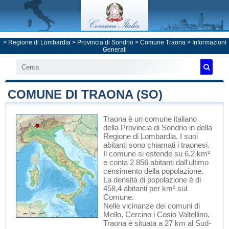
>
Regione di Lombardia
>
Provincia di Sondrio
>
Comune Traona
> Informazioni
Generali
COMUNE DI TRAONA (SO)
Traona
è un comune italiano
della Provincia di Sondrio
in
della
Regione di Lombardia
. I suoi
abitanti sono chiamati i traonesi.
Il comune si estende su 6,2 km²
e conta 2 856 abitanti dall'ultimo
censimento della popolazione.
La densità di popolazione è di
458,4 abitanti per km² sul
Comune.
Nelle vicinanze dei comuni di
Mello
,
Cercino
i
Cosio Valtellino
,
Traona è situata a 27 km al Sud-