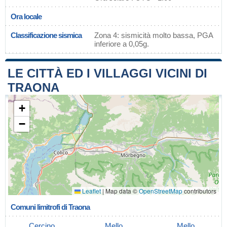
Ora locale
Classificazione sismica
Zona 4: sismicità molto bassa, PGA
inferiore a 0,05g.
LE CITTÀ ED I VILLAGGI VICINI DI
TRAONA
+
−
Leaflet
|
Map data ©
OpenStreetMap
contributors
Comuni limitrofi di Traona
Cercino
Mello
Mello