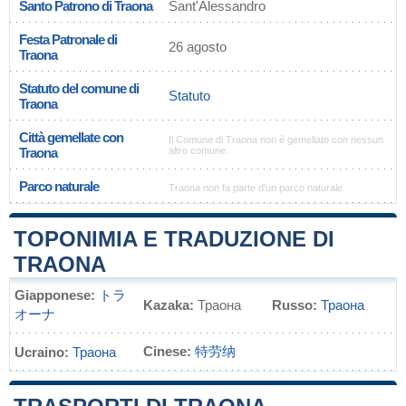
Santo Patrono di Traona
Sant'Alessandro
Festa Patronale di
26 agosto
Traona
Statuto del comune di
Statuto
Traona
Città gemellate con
Il Comune di Traona non è gemellato con nessun
Traona
altro comune.
Parco naturale
Traona non fa parte d'un parco naturale
TOPONIMIA E TRADUZIONE DI
TRAONA
Giapponese:
トラ
Kazaka:
Траона
Russo:
Траона
オーナ
Cinese:
特劳纳
Ucraino:
Траона