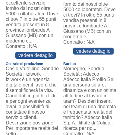
eccellente servizio
fornito dai nostri oltre
fornito dai nostri oltre
5000 collaboratori. Dove
5000 collaboratori. Dove
ci trovi? In oltre 55 punti
ci trovi? In oltre 55 punti
vendita presenti in 8
vendita presenti in 8
province lombarde A
province lombarde A
Giussano (MB) con un
Giussano (MB) con un
moderno e...
moderno e...
Contratto : N/A
Contratto : N/A
vedere dettaglio
vedere dettaglio
Operaio di produzione
Barista
Cosio Valtellino, Sondrio
Morbegno, Sondrio
Società : iziwork
Società : Adecco
Iziwork è un agenzia
Adecco Italia Profilo Sei
digitale per il lavoro che
una persona solare,
ti semplificherà la vita.
dinamica e con un'ottima
Candidati in pochi click
attitudine al lavoro in
e per ogni evenienza
team? Desideri inserirti
avrai la possibilità di
nel team di una rinomata
contattare il nostro
e frequentata realta del
servizio clienti.
territorio? Adecco Italia
Descrizione posizione
S.p.A., filiale di Colico ,
Per importante realtà del
ricerca per no...
setto...
Contratto : N/A