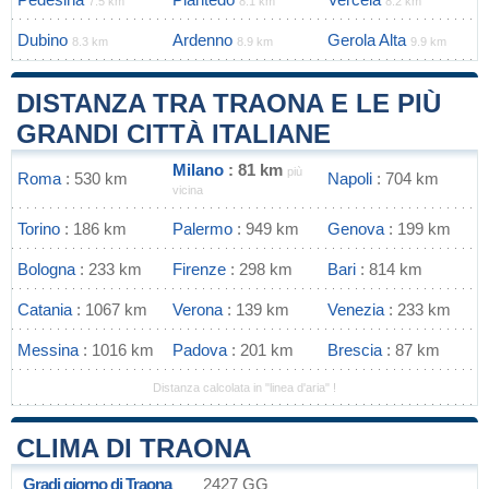
7.5 km
8.1 km
8.2 km
Dubino
Ardenno
Gerola Alta
8.3 km
8.9 km
9.9 km
DISTANZA TRA TRAONA E LE PIÙ
GRANDI CITTÀ ITALIANE
Milano
: 81 km
più
Roma
: 530 km
Napoli
: 704 km
vicina
Torino
: 186 km
Palermo
: 949 km
Genova
: 199 km
Bologna
: 233 km
Firenze
: 298 km
Bari
: 814 km
Catania
: 1067 km
Verona
: 139 km
Venezia
: 233 km
Messina
: 1016 km
Padova
: 201 km
Brescia
: 87 km
Distanza calcolata in "linea d'aria" !
CLIMA DI TRAONA
Gradi giorno di Traona
2427 GG