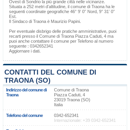
Ovest di
Sondrio
la più grande città nelle vicinanze.
Situata a 252 metri d'altitudine, il comune di Traona ha le
seguenti coordinate geografiche 46° 9' 0'' Nord, 9° 31' 0''
Est.
Il Sindaco di Traona è Maurizio Papini.
Per eventuale disbrigo delle pratiche amministrative, puoi
recarti presso il Comune di Traona Piazza Caduti, 4 ma
puoi anche contattare il comune per Telefono al numero
seguente : 0342652341
Aggiornare i dati
.
CONTATTI DEL COMUNE DI
TRAONA (SO)
Indirizzo del comune di
Comune di Traona
Traona
Piazza Caduti, 4
23019 Traona (SO)
Italia
Telefono del comune
0342-652341
Internazionale: +39 0342-652341