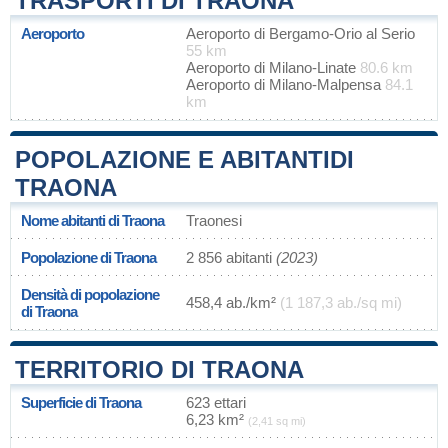
TRASPORTI DI TRAONA
Aeroporto
Aeroporto di Bergamo-Orio al Serio
55 km
Aeroporto di Milano-Linate
80.6 km
Aeroporto di Milano-Malpensa
84.1
km
POPOLAZIONE E ABITANTIDI
TRAONA
Nome abitanti di Traona
Traonesi
Popolazione di Traona
2 856 abitanti
(2023)
Densità di popolazione
458,4 ab./km²
(1 187,3 ab./sq mi)
di Traona
TERRITORIO DI TRAONA
Superficie di Traona
623 ettari
6,23 km²
(2,41 sq mi)