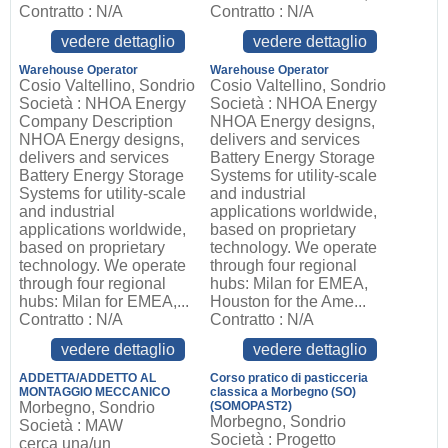
Contratto : N/A
Contratto : N/A
vedere dettaglio
vedere dettaglio
Warehouse Operator
Warehouse Operator
Cosio Valtellino, Sondrio
Cosio Valtellino, Sondrio
Società : NHOA Energy
Società : NHOA Energy
Company Description
NHOA Energy designs,
NHOA Energy designs,
delivers and services
delivers and services
Battery Energy Storage
Battery Energy Storage
Systems for utility-scale
Systems for utility-scale
and industrial
and industrial
applications worldwide,
applications worldwide,
based on proprietary
based on proprietary
technology. We operate
technology. We operate
through four regional
through four regional
hubs: Milan for EMEA,
hubs: Milan for EMEA,...
Houston for the Ame...
Contratto : N/A
Contratto : N/A
vedere dettaglio
vedere dettaglio
ADDETTA/ADDETTO AL
Corso pratico di pasticceria
MONTAGGIO MECCANICO
classica a Morbegno (SO)
Morbegno, Sondrio
(SOMOPAST2)
Morbegno, Sondrio
Società : MAW
Società : Progetto
cerca una/un