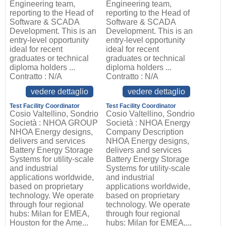
Engineering team,
Engineering team,
reporting to the Head of
reporting to the Head of
Software & SCADA
Software & SCADA
Development. This is an
Development. This is an
entry-level opportunity
entry-level opportunity
ideal for recent
ideal for recent
graduates or technical
graduates or technical
diploma holders ...
diploma holders ...
Contratto : N/A
Contratto : N/A
vedere dettaglio
vedere dettaglio
Test Facility Coordinator
Test Facility Coordinator
Cosio Valtellino, Sondrio
Cosio Valtellino, Sondrio
Società : NHOA GROUP
Società : NHOA Energy
NHOA Energy designs,
Company Description
delivers and services
NHOA Energy designs,
Battery Energy Storage
delivers and services
Systems for utility-scale
Battery Energy Storage
and industrial
Systems for utility-scale
applications worldwide,
and industrial
based on proprietary
applications worldwide,
technology. We operate
based on proprietary
through four regional
technology. We operate
hubs: Milan for EMEA,
through four regional
Houston for the Ame...
hubs: Milan for EMEA,...