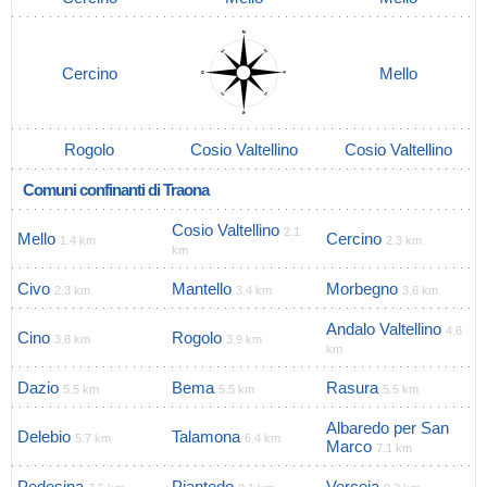
Cercino
Mello
Rogolo
Cosio Valtellino
Cosio Valtellino
Comuni confinanti di Traona
Cosio Valtellino
2.1
Mello
Cercino
1.4 km
2.3 km
km
Civo
Mantello
Morbegno
2.3 km
3.4 km
3.6 km
Andalo Valtellino
4.8
Cino
Rogolo
3.8 km
3.9 km
km
Dazio
Bema
Rasura
5.5 km
5.5 km
5.5 km
Albaredo per San
Delebio
Talamona
5.7 km
6.4 km
Marco
7.1 km
Pedesina
Piantedo
Verceia