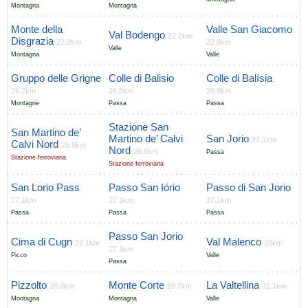
Montagna
Montagna
Monte della
Valle San Giacomo
Val Bodengo
22.2km
Disgrazia
22.2km
22.8km
Valle
Montagna
Valle
Gruppo delle Grigne
Colle di Balisio
Colle di Balísia
26.2km
26.8km
26.8km
Montagne
Passa
Passa
Stazione San
San Martino de’
Martino de’ Calvi
San Jorio
27.1km
Calvi Nord
26.8km
Nord
26.8km
Passa
Stazione ferroviaria
Stazione ferroviaria
San Lorio Pass
Passo San Iório
Passo di San Jorio
27.1km
27.1km
27.1km
Passa
Passa
Passa
Passo San Jorio
Cima di Cugn
Val Malenco
27.1km
28km
27.1km
Picco
Valle
Passa
Pizzolto
Monte Corte
La Valtellina
28.8km
29.7km
31.1km
Montagna
Montagna
Valle