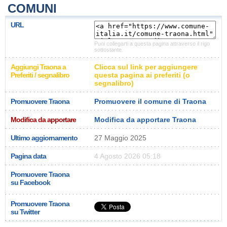
COMUNI
URL
Puoi collegarti a questa pagina attraverso il rigo
sottostante.
Aggiungi Traona a
Clicca sul link per aggiungere
Preferiti / segnalibro
questa pagina ai preferiti (o
segnalibro)
Promuovere Traona
Promuovere il comune di Traona
Modifica da apportare
Modifica da apportare Traona
Ultimo aggiornamento
27 Maggio 2025
Pagina data
4 Agosto 2026 05:18
Promuovere Traona
su Facebook
Promuovere Traona
su Twitter