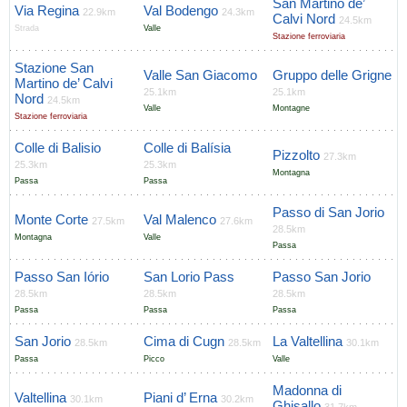
San Martino de’
Via Regina
Val Bodengo
22.9km
24.3km
Calvi Nord
24.5km
Strada
Valle
Stazione ferroviaria
Stazione San
Valle San Giacomo
Gruppo delle Grigne
Martino de’ Calvi
25.1km
25.1km
Nord
24.5km
Valle
Montagne
Stazione ferroviaria
Colle di Balisio
Colle di Balísia
Pizzolto
27.3km
25.3km
25.3km
Montagna
Passa
Passa
Passo di San Jorio
Monte Corte
Val Malenco
27.5km
27.6km
28.5km
Montagna
Valle
Passa
Passo San Iório
San Lorio Pass
Passo San Jorio
28.5km
28.5km
28.5km
Passa
Passa
Passa
San Jorio
Cima di Cugn
La Valtellina
28.5km
28.5km
30.1km
Passa
Picco
Valle
Madonna di
Valtellina
Piani d’ Erna
30.1km
30.2km
Ghisallo