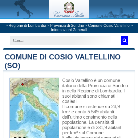
>
Regione di Lombardia
>
Provincia di Sondrio
>
Comune Cosio Valtellino
>
Informazioni Generali
COMUNE DI COSIO VALTELLINO
(SO)
Cosio Valtellino
è un comune
italiano
della Provincia di Sondrio
in
della Regione di Lombardia
. I
suoi abitanti sono chiamati i
cosiesi.
Il comune si estende su 23,9
km² e conta 5 549 abitanti
dall'ultimo censimento della
popolazione. La densità di
popolazione è di 231,9 abitanti
per km² sul Comune.
Nelle vicinanze dei comuni di