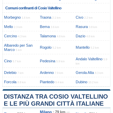
Comuni confinanti di Cosio Valtellino
Morbegno
Traona
Civo
1.6 km
2.1 km
2.2 km
Mello
Bema
Rasura
2.3 km
3.6 km
3.8 km
Cercino
Talamona
Dazio
4.3 km
4.8 km
4.8 km
Albaredo per San
Rogolo
Mantello
5.2 km
5.2 km
Marco
5 km
Andalo Valtellino
5.9
Cino
Pedesina
5.7 km
5.9 km
km
Delebio
Ardenno
Gerola Alta
7 km
7.9 km
8.3 km
Forcola
Piantedo
Dubino
8.8 km
9.4 km
10.2 km
DISTANZA TRA COSIO VALTELLINO
E LE PIÙ GRANDI CITTÀ ITALIANE
Milano
: 79 km
più