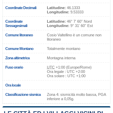
Coordinate Decimali
Latitudine:
46.1333
Longitudine:
9.53333
Coordinate
Latitudine:
46° 7' 60'' Nord
Sessagesimali
Longitudine:
9° 31' 60'' Est
Comune litoraneo
Cosio Valtellino è un comune non
litoraneo
Comune Montano
Totalmente montano
Zona altimetrica
Montagna interna
Fuso orario
UTC
+1:00 (Europe/Rome)
Ora legale : UTC +2:00
Ora solare : UTC +1:00
Ora locale
Classificazione sismica
Zona 4: sismicità molto bassa, PGA
inferiore a 0,05g.