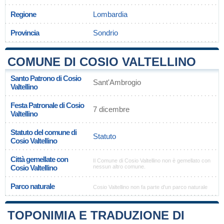
Regione
Lombardia
Provincia
Sondrio
COMUNE DI COSIO VALTELLINO
Santo Patrono di Cosio
Sant'Ambrogio
Valtellino
Festa Patronale di Cosio
7 dicembre
Valtellino
Statuto del comune di
Statuto
Cosio Valtellino
Città gemellate con
Il Comune di Cosio Valtellino non è gemellato con
Cosio Valtellino
nessun altro comune.
Parco naturale
Cosio Valtellino non fa parte d'un parco naturale
TOPONIMIA E TRADUZIONE DI