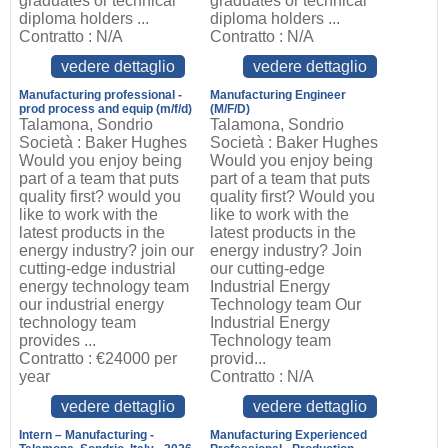
graduates or technical
graduates or technical
diploma holders ...
diploma holders ...
Contratto : N/A
Contratto : N/A
vedere dettaglio
vedere dettaglio
Manufacturing professional -
Manufacturing Engineer
prod process and equip (m/f/d)
(M/F/D)
Talamona, Sondrio
Talamona, Sondrio
Società : Baker Hughes
Società : Baker Hughes
Would you enjoy being
Would you enjoy being
part of a team that puts
part of a team that puts
quality first? would you
quality first? Would you
like to work with the
like to work with the
latest products in the
latest products in the
energy industry? join our
energy industry? Join
cutting-edge industrial
our cutting-edge
energy technology team
Industrial Energy
our industrial energy
Technology team Our
technology team
Industrial Energy
provides ...
Technology team
Contratto : €24000 per
provid...
year
Contratto : N/A
vedere dettaglio
vedere dettaglio
Intern – Manufacturing -
Manufacturing Experienced