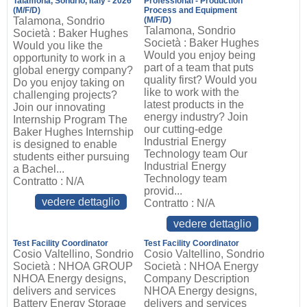
Talamona, Sondrio, Italy - 2026
Professional - Production
(M/F/D)
Process and Equipment
Talamona, Sondrio
(M/F/D)
Talamona, Sondrio
Società : Baker Hughes
Società : Baker Hughes
Would you like the
Would you enjoy being
opportunity to work in a
part of a team that puts
global energy company?
quality first? Would you
Do you enjoy taking on
like to work with the
challenging projects?
latest products in the
Join our innovating
energy industry? Join
Internship Program The
our cutting-edge
Baker Hughes Internship
Industrial Energy
is designed to enable
Technology team Our
students either pursuing
Industrial Energy
a Bachel...
Technology team
Contratto : N/A
provid...
vedere dettaglio
Contratto : N/A
vedere dettaglio
Test Facility Coordinator
Test Facility Coordinator
Cosio Valtellino, Sondrio
Cosio Valtellino, Sondrio
Società : NHOA GROUP
Società : NHOA Energy
NHOA Energy designs,
Company Description
delivers and services
NHOA Energy designs,
Battery Energy Storage
delivers and services