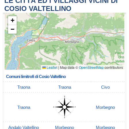
LE CITTÀ ED I VILLAGGI VICINI DI
COSIO VALTELLINO
+
−
Leaflet
|
Map data ©
OpenStreetMap
contributors
Comuni limitrofi di Cosio Valtellino
Traona
Traona
Civo
Traona
Morbegno
Andalo Valtellino
Morbegno
Morbegno