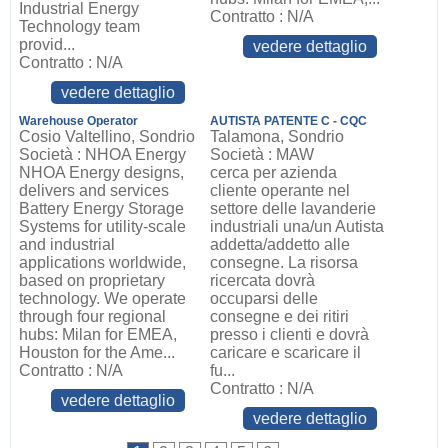
Industrial Energy
Contratto : N/A
Technology team
provid...
vedere dettaglio
Contratto : N/A
vedere dettaglio
Warehouse Operator
AUTISTA PATENTE C - CQC
Cosio Valtellino, Sondrio
Talamona, Sondrio
Società : NHOA Energy
Società : MAW
NHOA Energy designs,
cerca per azienda
delivers and services
cliente operante nel
Battery Energy Storage
settore delle lavanderie
Systems for utility-scale
industriali una/un Autista
and industrial
addetta/addetto alle
applications worldwide,
consegne. La risorsa
based on proprietary
ricercata dovrà
technology. We operate
occuparsi delle
through four regional
consegne e dei ritiri
hubs: Milan for EMEA,
presso i clienti e dovrà
Houston for the Ame...
caricare e scaricare il
Contratto : N/A
fu...
Contratto : N/A
vedere dettaglio
vedere dettaglio