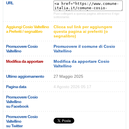
URL
Puoi collegarti a questa pagina attraverso il rigo
sottostante.
Aggiungi Cosio Valtellino
Clicca sul link per aggiungere
a Preferiti / segnalibro
questa pagina ai preferiti (o
segnalibro)
Promuovere Cosio
Promuovere il comune di Cosio
Valtellino
Valtellino
Modifica da apportare
Modifica da apportare Cosio
Valtellino
Ultimo aggiornamento
27 Maggio 2025
Pagina data
4 Agosto 2026 05:17
Promuovere Cosio
Valtellino
su Facebook
Promuovere Cosio
Valtellino
su Twitter