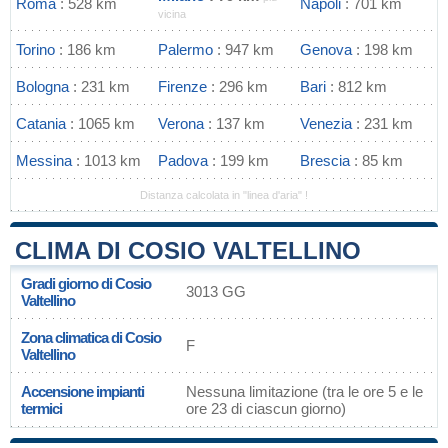
Roma
: 528 km
Napoli
: 701 km
vicina
Torino
: 186 km
Palermo
: 947 km
Genova
: 198 km
Bologna
: 231 km
Firenze
: 296 km
Bari
: 812 km
Catania
: 1065 km
Verona
: 137 km
Venezia
: 231 km
Messina
: 1013 km
Padova
: 199 km
Brescia
: 85 km
Distanza calcolata in "linea d'aria" !
CLIMA DI COSIO VALTELLINO
Gradi giorno di Cosio
3013 GG
Valtellino
Zona climatica di Cosio
F
Valtellino
Accensione impianti
Nessuna limitazione (tra le ore 5 e le
termici
ore 23 di ciascun giorno)