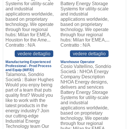
Systems for utility-scale
Battery Energy Storage
and industrial
Systems for utility-scale
applications worldwide,
and industrial
based on proprietary
applications worldwide,
technology. We operate
based on proprietary
through four regional
technology. We operate
hubs: Milan for EMEA,
through four regional
Houston for the Ame...
hubs: Milan for EMEA,...
Contratto : N/A
Contratto : N/A
vedere dettaglio
vedere dettaglio
Manufacturing Experienced
Warehouse Operator
Professional - Prod Process
Cosio Valtellino, Sondrio
and Equip (M/F/D)
Società : NHOA Energy
Talamona, Sondrio
Company Description
Società : Baker Hughes
NHOA Energy designs,
Would you enjoy being
delivers and services
part of a team that puts
Battery Energy Storage
quality first? Would you
Systems for utility-scale
like to work with the
and industrial
latest products in the
applications worldwide,
energy industry? Join
based on proprietary
our cutting-edge
technology. We operate
Industrial Energy
through four regional
Technology team Our
hubs: Milan for EMEA,...