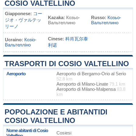
COSIO VALTELLINO
Giapponese:
コー
Kazaka:
Козьо-
Russo:
Козьо-
ジオ・ヴァルテッ
Вальтеллино
Вальтеллино
リーノ
Cinese:
科肖瓦尔泰
Ucraino:
Козіо-
Вальтелліно
利诺
TRASPORTI DI COSIO VALTELLINO
Aeroporto
Aeroporto di Bergamo-Orio al Serio
52.8 km
Aeroporto di Milano-Linate
79.1 km
Aeroporto di Milano-Malpensa
83.8
km
POPOLAZIONE E ABITANTIDI
COSIO VALTELLINO
Nome abitanti di Cosio
Cosiesi
Valtellino