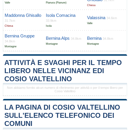
31.7km
Valle
Pianura (Pianure)
Chiesa
Maddonna Ghisallo
Isola Comacina
Valassina
34.6km
31.7km
33.9km
Valle
Chiesa
Isola
Bernina Gruppe
Bernina Alps
Bernina
34.8km
34.8km
34.8km
Montagne
Montagne
Montagne
ATTIVITÀ E SVAGHI PER IL TEMPO
LIBERO NELLE VICINANZ EDI
COSIO VALTELLINO
Non abbiamo fornito alcun numero di riferimento per attività o per il tempo libero per
Cosio Valtellino
LA PAGINA DI COSIO VALTELLINO
SULL'ELENCO TELEFONICO DEI
COMUNI