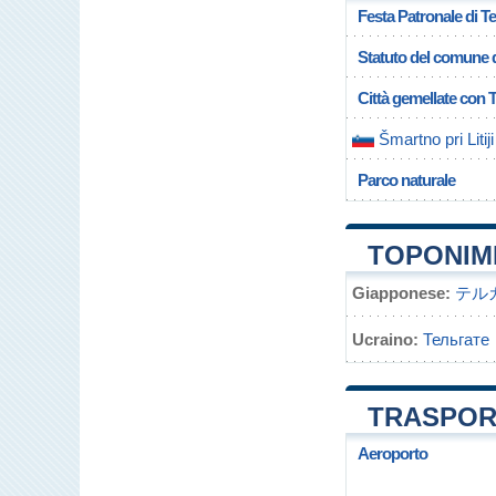
Festa Patronale di Te
Statuto del comune d
Città gemellate con 
Šmartno pri Litiji
Parco naturale
TOPONIMI
Giapponese:
テル
Ucraino:
Тельгате
TRASPORT
Aeroporto