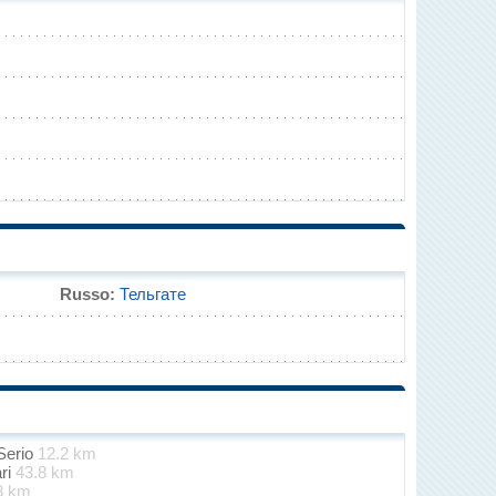
Russo:
Тельгате
Serio
12.2 km
ari
43.8 km
3 km