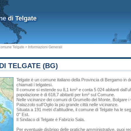
ne
di Telgate
omune Telgate
> Informazioni Generali
I TELGATE (BG)
Telgate
è un comune italiano
della Provincia di Bergamo
in
d
chiamati i telgatesi.
Il comune si estende su 8,1 km² e conta 5 024 abitanti dall'u
popolazione è di 618,7 abitanti per km² sul Comune.
Nelle vicinanze dei comuni di
Grumello del Monte
,
Bolgare
i
Palazzolo sull'Oglio
la più grande città nelle vicinanze.
Situata a 191 metri d'altitudine, il comune di Telgate ha le se
0'' Est.
Il Sindaco di Telgate è Fabrizio Sala.
Per eventuale disbrigo delle pratiche amministrative, puoi re