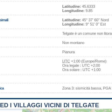
Latitudine:
45.6333
Longitudine:
9.85
simali
Latitudine:
45° 37' 60'' Nord
Longitudine:
9° 51' 0'' Est
Telgate è un comune non litor
Non montano
Pianura
UTC
+1:00 (Europe/Rome)
Ora legale : UTC +2:00
Ora solare : UTC +1:00
ica
Zona 3: sismicità bassa, PGA f
ED I VILLAGGI VICINI DI TELGATE