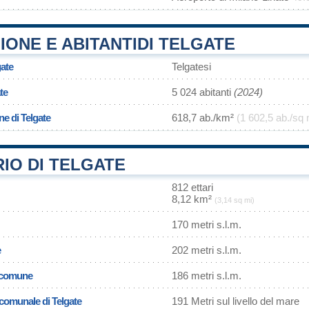
ONE E ABITANTIDI TELGATE
gate
Telgatesi
te
5 024 abitanti
(2024)
ne di Telgate
618,7 ab./km²
(1 602,5 ab./sq 
IO DI TELGATE
812 ettari
8,12 km²
(3,14 sq mi)
170 metri s.l.m.
e
202 metri s.l.m.
l comune
186 metri s.l.m.
 comunale di Telgate
191 Metri sul livello del mare