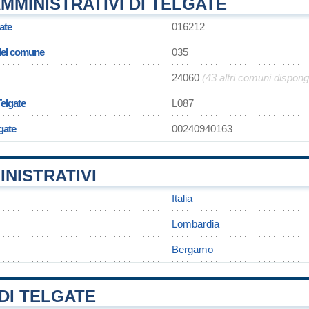
MMINISTRATIVI DI TELGATE
ate
016212
 del comune
035
24060
(43 altri comuni dispon
Telgate
L087
gate
00240940163
INISTRATIVI
Italia
Lombardia
Bergamo
DI TELGATE