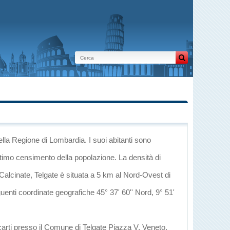
ella Regione di Lombardia
. I suoi abitanti sono
ltimo censimento della popolazione. La densità di
Calcinate
, Telgate è situata a 5 km al Nord-Ovest di
guenti coordinate geografiche 45° 37' 60'' Nord, 9° 51'
carti presso il Comune di Telgate Piazza V. Veneto,