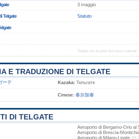
lgate
3 maggio
i Telgate
Statuto
Telgate
Telgate non fa parte d'un parco naturale
A E TRADUZIONE DI TELGATE
ガーテ
Kazaka:
Тельгате
Cinese:
泰尔加泰
I DI TELGATE
Aeroporto di Bergamo-Orio al 
Aeroporto di Brescia-Montichi
Aeroporto di Milano-Linate
49.