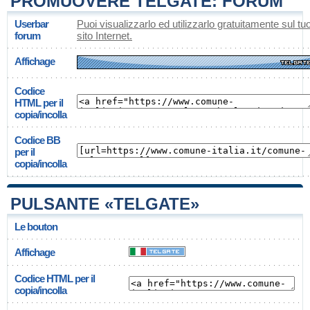
PROMUOVERE TELGATE: FORUM
Userbar
Puoi visualizzarlo ed utilizzarlo gratuitamente sul tu
forum
sito Internet.
Affichage
Codice
HTML per il
copia/incolla
Codice BB
per il
copia/incolla
PULSANTE «TELGATE»
Le bouton
Affichage
Codice HTML per il
copia/incolla