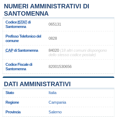
NUMERI AMMINISTRATIVI DI
SANTOMENNA
Codice
ISTAT
di
065131
Santomenna
Prefisso Telefonico del
0828
comune
CAP
di Santomenna
84020
(18 altri comuni dispongono
dello stesso codice postale)
Codice Fiscale di
82001530656
Santomenna
DATI AMMINISTRATIVI
Stato
Italia
Regione
Campania
Provincia
Salerno