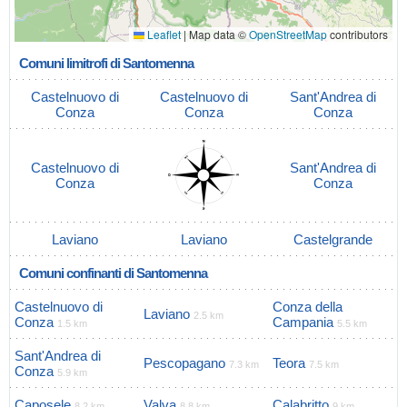
Leaflet
|
Map data ©
OpenStreetMap
contributors
Comuni limitrofi di Santomenna
Castelnuovo di
Castelnuovo di
Sant'Andrea di
Conza
Conza
Conza
Castelnuovo di
Sant'Andrea di
Conza
Conza
Laviano
Laviano
Castelgrande
Comuni confinanti di Santomenna
Castelnuovo di
Conza della
Laviano
2.5 km
Conza
Campania
1.5 km
5.5 km
Sant'Andrea di
Pescopagano
Teora
7.3 km
7.5 km
Conza
5.9 km
Caposele
Valva
Calabritto
8.2 km
8.8 km
9 km