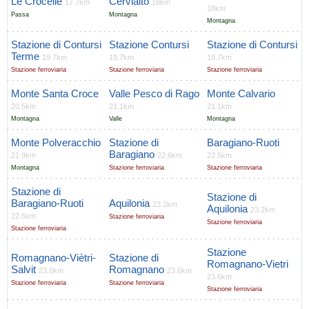
Le Crocelle
Cervialto
17.7km
18km
18km
Passa
Montagna
Montagna
Stazione di Contursi
Stazione Contursi
Stazione di Contursi
Terme
19.7km
19.7km
19.7km
Stazione ferroviaria
Stazione ferroviaria
Stazione ferroviaria
Monte Santa Croce
Valle Pesco di Rago
Monte Calvario
20.5km
21.1km
21.1km
Montagna
Valle
Montagna
Monte Polveracchio
Stazione di
Baragiano-Ruoti
Baragiano
21.9km
22.6km
22.6km
Montagna
Stazione ferroviaria
Stazione ferroviaria
Stazione di
Stazione di
Baragiano-Ruoti
Aquilonia
23.2km
Aquilonia
23.2km
22.6km
Stazione ferroviaria
Stazione ferroviaria
Stazione ferroviaria
Stazione
Romagnano-Viètri-
Stazione di
Romagnano-Vietri
Salvit
Romagnano
23.6km
23.6km
23.6km
Stazione ferroviaria
Stazione ferroviaria
Stazione ferroviaria