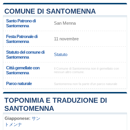
COMUNE DI SANTOMENNA
Santo Patrono di
San Menna
Santomenna
Festa Patronale di
11 novembre
Santomenna
Statuto del comune di
Statuto
Santomenna
Città gemellate con
Il Comune di Santomenna non è gemellato con
Santomenna
nessun altro comune.
Parco naturale
Santomenna non fa parte d'un parco naturale
TOPONIMIA E TRADUZIONE DI
SANTOMENNA
Giapponese:
サン
トメンナ