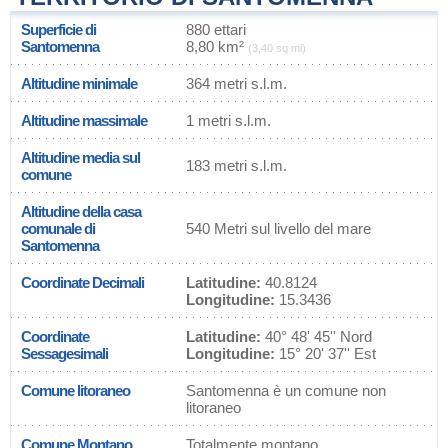
Superficie di
880 ettari
Santomenna
8,80 km²
(3,40 sq mi)
Altitudine minimale
364 metri s.l.m.
Altitudine massimale
1 metri s.l.m.
Altitudine media sul
183 metri s.l.m.
comune
Altitudine della casa
comunale di
540 Metri sul livello del mare
Santomenna
Coordinate Decimali
Latitudine:
40.8124
Longitudine:
15.3436
Coordinate
Latitudine:
40° 48' 45'' Nord
Sessagesimali
Longitudine:
15° 20' 37'' Est
Comune litoraneo
Santomenna è un comune non
litoraneo
Comune Montano
Totalmente montano