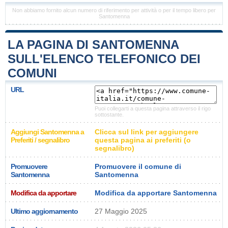
Non abbiamo fornito alcun numero di riferimento per attività o per il tempo libero per
Santomenna
LA PAGINA DI SANTOMENNA
SULL'ELENCO TELEFONICO DEI
COMUNI
URL
Puoi collegarti a questa pagina attraverso il rigo
sottostante.
Aggiungi Santomenna a
Clicca sul link per aggiungere
Preferiti / segnalibro
questa pagina ai preferiti (o
segnalibro)
Promuovere
Promuovere il comune di
Santomenna
Santomenna
Modifica da apportare
Modifica da apportare Santomenna
Ultimo aggiornamento
27 Maggio 2025