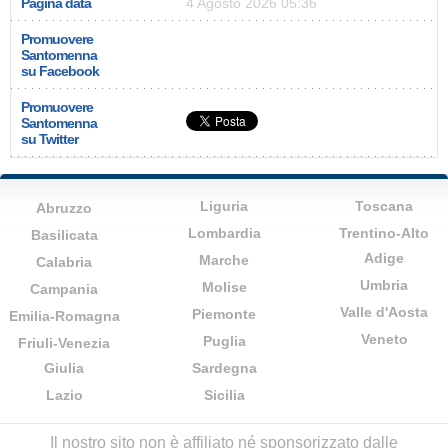
Pagina data
4 Agosto 2026 05:36
Promuovere
Santomenna
su Facebook
Promuovere
Santomenna
su Twitter
Liguria
Toscana
Abruzzo
Lombardia
Trentino-Alto
Basilicata
Adige
Marche
Calabria
Umbria
Molise
Campania
Valle d'Aosta
Piemonte
Emilia-Romagna
Veneto
Puglia
Friuli-Venezia
Giulia
Sardegna
Lazio
Sicilia
Il nostro sito non è affiliato né sponsorizzato dalle