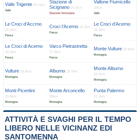
Stazione di
Vallone Fiumicello
Valle Trigente
24.1km
Sicignano
24.2km
26km
Valle
Stazione ferroviaria
Valle
Le Croci d’Accrno
Le Croci d’Acerno
Croci l’Acerno
26.3km
26.3km
26.3km
Passa
Passa
Passa
Le Croci di Acerno
Varco Pietrastretta
Monte Vulture
28.8km
26.3km
27.9km
Montagna
Passa
Passa
Monte Alburno
Vulture
Alburno
28.8km
29.7km
29.7km
Montagna
Montagna
Montagna
Monti Picentini
Monte Arconcello
Punta Palermo
29.8km
30km
31.2km
Montagna
Montagna
Montagna
ATTIVITÀ E SVAGHI PER IL TEMPO
LIBERO NELLE VICINANZ EDI
SANTOMENNA