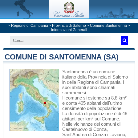
>
Regione di Campania
>
Provincia di Salerno
>
Comune Santomenna
>
Informazioni Generali
COMUNE DI SANTOMENNA (SA)
Santomenna
è un comune
italiano
della Provincia di Salerno
in
della Regione di Campania
. I
suoi abitanti sono chiamati i
sammenesi.
Il comune si estende su 8,8 km²
e conta 405 abitanti dall'ultimo
censimento della popolazione.
La densità di popolazione è di 46
abitanti per km² sul Comune.
Nelle vicinanze dei comuni di
Castelnuovo di Conza
,
Sant'Andrea di Conza
i
Laviano
,