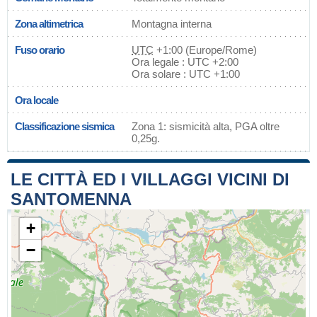
Zona altimetrica
Montagna interna
Fuso orario
UTC
+1:00 (Europe/Rome)
Ora legale : UTC +2:00
Ora solare : UTC +1:00
Ora locale
Classificazione sismica
Zona 1: sismicità alta, PGA oltre
0,25g.
LE CITTÀ ED I VILLAGGI VICINI DI
SANTOMENNA
+
−