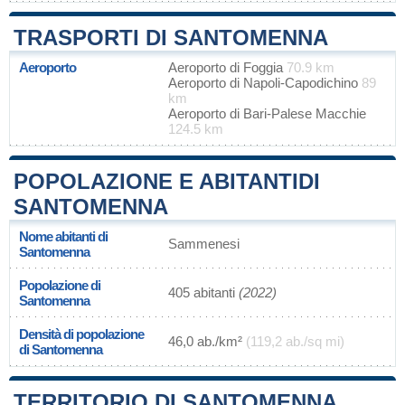
TRASPORTI DI SANTOMENNA
Aeroporto
Aeroporto di Foggia
70.9 km
Aeroporto di Napoli-Capodichino
89
km
Aeroporto di Bari-Palese Macchie
124.5 km
POPOLAZIONE E ABITANTIDI
SANTOMENNA
Nome abitanti di
Sammenesi
Santomenna
Popolazione di
405 abitanti
(2022)
Santomenna
Densità di popolazione
46,0 ab./km²
(119,2 ab./sq mi)
di Santomenna
TERRITORIO DI SANTOMENNA