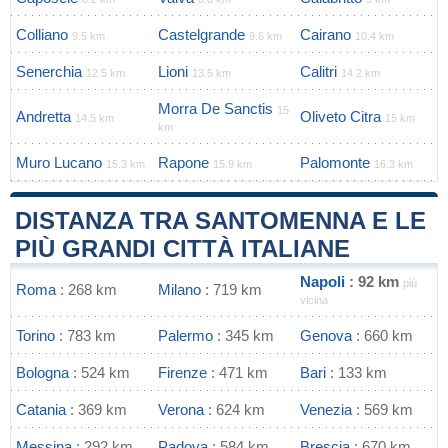
Colliano
Castelgrande
Cairano
9.5 km
9.6 km
10.4 km
Senerchia
Lioni
Calitri
12.5 km
13.5 km
14.2 km
Morra De Sanctis
15
Andretta
Oliveto Citra
14.5 km
15 km
km
Muro Lucano
Rapone
Palomonte
15.3 km
15.9 km
16.3 km
DISTANZA TRA SANTOMENNA E LE
PIÙ GRANDI CITTÀ ITALIANE
Napoli
: 92 km
più
Roma
: 268 km
Milano
: 719 km
vicina
Torino
: 783 km
Palermo
: 345 km
Genova
: 660 km
Bologna
: 524 km
Firenze
: 471 km
Bari
: 133 km
Catania
: 369 km
Verona
: 624 km
Venezia
: 569 km
Messina
: 292 km
Padova
: 584 km
Brescia
: 670 km