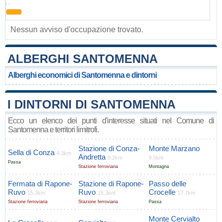
, ,
Nessun avviso d'occupazione trovato.
ALBERGHI SANTOMENNA
Alberghi economici di Santomenna e dintorni
I DINTORNI DI SANTOMENNA
Ecco un elenco dei punti d'interesse situati nel Comune di
Santomenna e territori limitrofi.
Stazione di Conza-
Monte Marzano
Sella di Conza
4.3km
Andretta
8.2km
9.5km
Passa
Stazione ferroviaria
Montagna
Fermata di Rapone-
Stazione di Rapone-
Passo delle
Ruvo
Ruvo
Crocelle
15.3km
15.3km
17.7km
Stazione ferroviaria
Stazione ferroviaria
Passa
Monte Cervialto