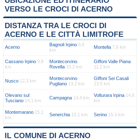
UBICAZIONE ED ITINERARIO
VERSO LE CROCI DI ACERNO
Leaflet
|
Map data ©
OpenStreetMap
contributors
+
DISTANZA TRA LE CROCI DI
−
ACERNO E LE CITTÀ LIMITROFE
Bagnoli Irpino
6.6
Acerno
Montella
7.6 km
km
Cassano Irpino
9.8
Montecorvino
Giffoni Valle Piana
km
Rovella
10.2 km
11.2 km
Montecorvino
Giffoni Sei Casali
Nusco
12.3 km
Pugliano
13.2 km
13.5 km
Olevano sul
Volturara Irpina
14.8
Campagna
14.4 km
Tusciano
14.1 km
km
Montemarano
15.1
Senerchia
15.1 km
Serino
15.3 km
km
IL COMUNE DI ACERNO