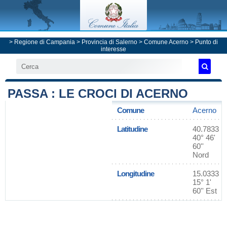
>
Regione di Campania
>
Provincia di Salerno
>
Comune Acerno
> Punto di
interesse
PASSA : LE CROCI DI ACERNO
Comune
Acerno
Latitudine
40.7833
40° 46'
60''
Nord
Longitudine
15.0333
15° 1'
60'' Est