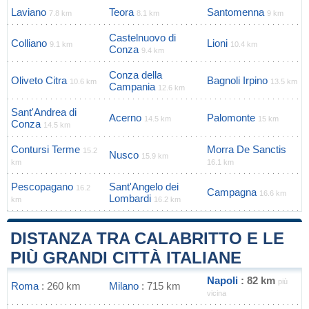
Laviano
Teora
Santomenna
7.8 km
8.1 km
9 km
Castelnuovo di
Colliano
Lioni
9.1 km
10.4 km
Conza
9.4 km
Conza della
Oliveto Citra
Bagnoli Irpino
10.6 km
13.5 km
Campania
12.6 km
Sant'Andrea di
Acerno
Palomonte
14.5 km
15 km
Conza
14.5 km
Contursi Terme
Morra De Sanctis
15.2
Nusco
15.9 km
km
16.1 km
Pescopagano
Sant'Angelo dei
16.2
Campagna
16.6 km
Lombardi
km
16.2 km
DISTANZA TRA CALABRITTO E LE
PIÙ GRANDI CITTÀ ITALIANE
Napoli
: 82 km
più
Roma
: 260 km
Milano
: 715 km
vicina