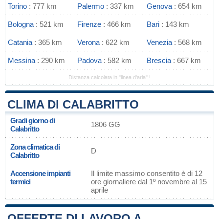
Torino
: 777 km
Palermo
: 337 km
Genova
: 654 km
Bologna
: 521 km
Firenze
: 466 km
Bari
: 143 km
Catania
: 365 km
Verona
: 622 km
Venezia
: 568 km
Messina
: 290 km
Padova
: 582 km
Brescia
: 667 km
Distanza calcolata in "linea d'aria" !
CLIMA DI CALABRITTO
Gradi giorno di
1806 GG
Calabritto
Zona climatica di
D
Calabritto
Accensione impianti
Il limite massimo consentito è di 12
termici
ore giornaliere dal 1º novembre al 15
aprile
OFFERTE DI LAVORO A