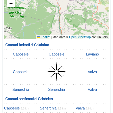
−
Leaflet
|
Map data ©
OpenStreetMap
contributors
Comuni limitrofi di Calabritto
Caposele
Caposele
Laviano
Caposele
Valva
Senerchia
Senerchia
Valva
Comuni confinanti di Calabritto
Caposele
Senerchia
Valva
3.3 km
5.2 km
6.8 km