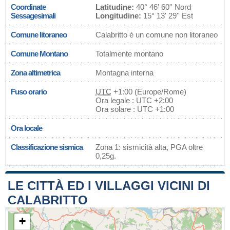
Coordinate
Latitudine:
40° 46' 60'' Nord
Sessagesimali
Longitudine:
15° 13' 29'' Est
Comune litoraneo
Calabritto è un comune non litoraneo
Comune Montano
Totalmente montano
Zona altimetrica
Montagna interna
Fuso orario
UTC
+1:00 (Europe/Rome)
Ora legale : UTC +2:00
Ora solare : UTC +1:00
Ora locale
Classificazione sismica
Zona 1: sismicità alta, PGA oltre
0,25g.
LE CITTÀ ED I VILLAGGI VICINI DI
CALABRITTO
+