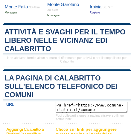
Monte Garofano
Monte Faito
Irpinia
30.4km
30.7km
30.4km
Montagna
Regione
Montagna
ATTIVITÀ E SVAGHI PER IL TEMPO
LIBERO NELLE VICINANZ EDI
CALABRITTO
Non abbiamo fornito alcun numero di riferimento per attività o per il tempo libero per
Calabritto
LA PAGINA DI CALABRITTO
SULL'ELENCO TELEFONICO DEI
COMUNI
URL
Puoi collegarti a questa pagina attraverso il rigo
sottostante.
Aggiungi Calabritto a
Clicca sul link per aggiungere