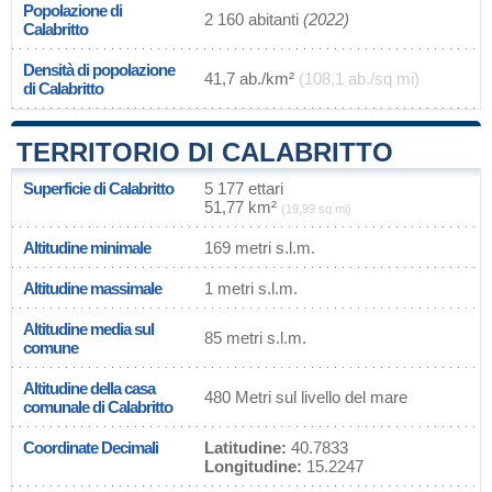
Popolazione di
2 160 abitanti
(2022)
Calabritto
Densità di popolazione
41,7 ab./km²
(108,1 ab./sq mi)
di Calabritto
TERRITORIO DI CALABRITTO
Superficie di Calabritto
5 177 ettari
51,77 km²
(19,99 sq mi)
Altitudine minimale
169 metri s.l.m.
Altitudine massimale
1 metri s.l.m.
Altitudine media sul
85 metri s.l.m.
comune
Altitudine della casa
480 Metri sul livello del mare
comunale di Calabritto
Coordinate Decimali
Latitudine:
40.7833
Longitudine:
15.2247