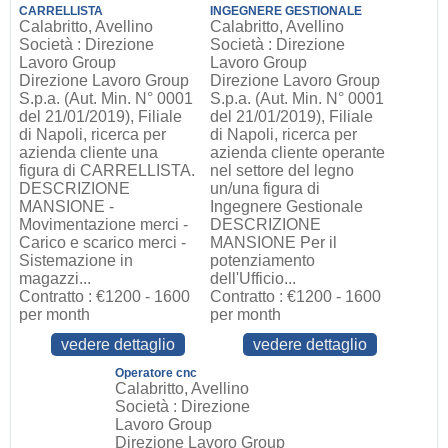
CARRELLISTA
INGEGNERE GESTIONALE
Calabritto, Avellino
Calabritto, Avellino
Società : Direzione
Società : Direzione
Lavoro Group
Lavoro Group
Direzione Lavoro Group
Direzione Lavoro Group
S.p.a. (Aut. Min. N° 0001
S.p.a. (Aut. Min. N° 0001
del 21/01/2019), Filiale
del 21/01/2019), Filiale
di Napoli, ricerca per
di Napoli, ricerca per
azienda cliente una
azienda cliente operante
figura di CARRELLISTA.
nel settore del legno
DESCRIZIONE
un/una figura di
MANSIONE -
Ingegnere Gestionale
Movimentazione merci -
DESCRIZIONE
Carico e scarico merci -
MANSIONE Per il
Sistemazione in
potenziamento
magazzi...
dell'Ufficio...
Contratto : €1200 - 1600
Contratto : €1200 - 1600
per month
per month
vedere dettaglio
vedere dettaglio
Operatore cnc
Calabritto, Avellino
Società : Direzione
Lavoro Group
Direzione Lavoro Group