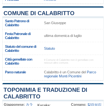
COMUNE DI CALABRITTO
Santo Patrono di
San Giuseppe
Calabritto
Festa Patronale di
ultima domenica di luglio
Calabritto
Statuto del comune di
Statuto
Calabritto
Città gemellate con
Il Comune di Calabritto non è gemellato con
Calabritto
nessun altro comune.
Parco naturale
Calabritto è un Comune del
Parco
regionale Monti Picentini
TOPONIMIA E TRADUZIONE DI
CALABRITTO
Giapponese:
カラ
Coreano:
칼라브리
Kazaka: