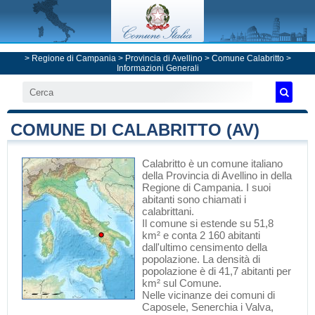
>
Regione di Campania
>
Provincia di Avellino
>
Comune Calabritto
>
Informazioni Generali
COMUNE DI CALABRITTO (AV)
Calabritto
è un comune italiano
della Provincia di Avellino
in
della
Regione di Campania
. I suoi
abitanti sono chiamati i
calabrittani.
Il comune si estende su 51,8
km² e conta 2 160 abitanti
dall'ultimo censimento della
popolazione. La densità di
popolazione è di 41,7 abitanti per
km² sul Comune.
Nelle vicinanze dei comuni di
Caposele
,
Senerchia
i
Valva
,