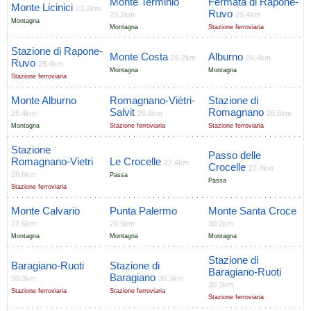
Monte Terminio
Fermata di Rapone-
Monte Licinici
23.2km
Ruvo
25.2km
25.4km
Montagna
Montagna
Stazione ferroviaria
Stazione di Rapone-
Monte Costa
Alburno
26.2km
26.4km
Ruvo
25.4km
Montagna
Montagna
Stazione ferroviaria
Monte Alburno
Romagnano-Viètri-
Stazione di
Salvit
Romagnano
26.4km
26.6km
26.6km
Montagna
Stazione ferroviaria
Stazione ferroviaria
Stazione
Passo delle
Romagnano-Vietri
Le Crocelle
27.4km
Crocelle
27.4km
26.6km
Passa
Passa
Stazione ferroviaria
Monte Calvario
Punta Palermo
Monte Santa Croce
27.6km
28.9km
30.2km
Montagna
Montagna
Montagna
Stazione di
Baragiano-Ruoti
Stazione di
Baragiano-Ruoti
Baragiano
30.3km
30.3km
30.3km
Stazione ferroviaria
Stazione ferroviaria
Stazione ferroviaria