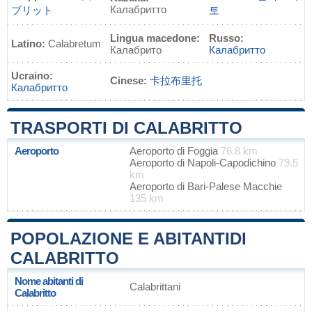
Калабритто
ブリット
토
Lingua macedone:
Russo:
Latino:
Calabretum
Калабрито
Калабритто
Ucraino:
Cinese:
卡拉布里托
Калабритто
TRASPORTI DI CALABRITTO
Aeroporto
Aeroporto di Foggia
76.8 km
Aeroporto di Napoli-Capodichino
79.5
km
Aeroporto di Bari-Palese Macchie
135 km
POPOLAZIONE E ABITANTIDI
CALABRITTO
Nome abitanti di
Calabrittani
Calabritto