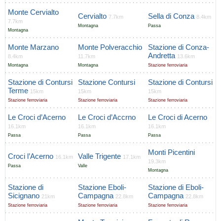
Monte Cervialto
Cervialto
Sella di Conza
7.7km
8.4km
7.7km
Montagna
Passa
Montagna
Monte Marzano
Monte Polveracchio
Stazione di Conza-
Andretta
8.4km
11.7km
13.6km
Montagna
Montagna
Stazione ferroviaria
Stazione di Contursi
Stazione Contursi
Stazione di Contursi
Terme
15km
15km
15km
Stazione ferroviaria
Stazione ferroviaria
Stazione ferroviaria
Le Croci d’Acerno
Le Croci d’Accrno
Le Croci di Acerno
16.1km
16.1km
16.1km
Passa
Passa
Passa
Monti Picentini
Croci l’Acerno
Valle Trigente
16.1km
17.1km
19.3km
Passa
Valle
Montagna
Stazione di
Stazione Eboli-
Stazione di Eboli-
Sicignano
Campagna
Campagna
21km
22.8km
22.8km
Stazione ferroviaria
Stazione ferroviaria
Stazione ferroviaria