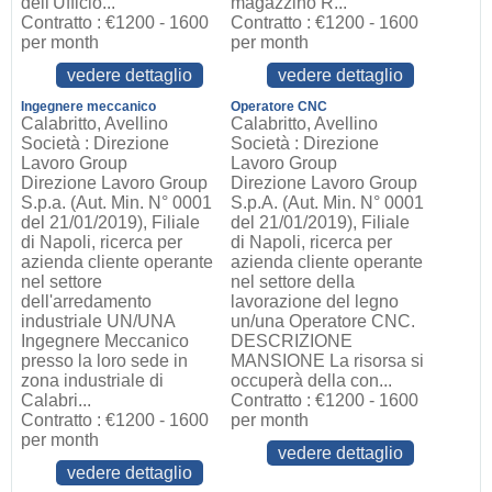
dell'Ufficio...
magazzino R...
Contratto : €1200 - 1600
Contratto : €1200 - 1600
per month
per month
vedere dettaglio
vedere dettaglio
Ingegnere meccanico
Operatore CNC
Calabritto, Avellino
Calabritto, Avellino
Società : Direzione
Società : Direzione
Lavoro Group
Lavoro Group
Direzione Lavoro Group
Direzione Lavoro Group
S.p.a. (Aut. Min. N° 0001
S.p.A. (Aut. Min. N° 0001
del 21/01/2019), Filiale
del 21/01/2019), Filiale
di Napoli, ricerca per
di Napoli, ricerca per
azienda cliente operante
azienda cliente operante
nel settore
nel settore della
dell'arredamento
lavorazione del legno
industriale UN/UNA
un/una Operatore CNC.
Ingegnere Meccanico
DESCRIZIONE
presso la loro sede in
MANSIONE La risorsa si
zona industriale di
occuperà della con...
Calabri...
Contratto : €1200 - 1600
Contratto : €1200 - 1600
per month
per month
vedere dettaglio
vedere dettaglio