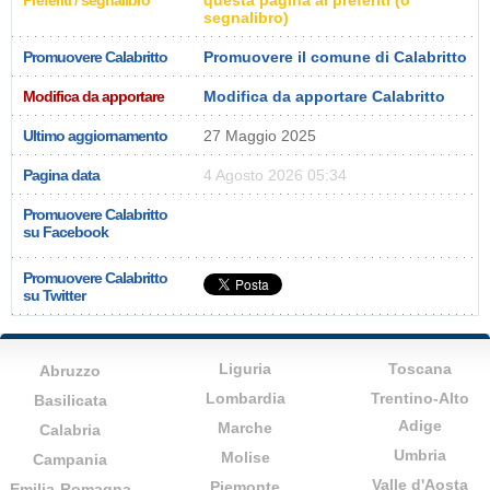
Preferiti / segnalibro
questa pagina ai preferiti (o
segnalibro)
Promuovere Calabritto
Promuovere il comune di Calabritto
Modifica da apportare
Modifica da apportare Calabritto
Ultimo aggiornamento
27 Maggio 2025
Pagina data
4 Agosto 2026 05:34
Promuovere Calabritto
su Facebook
Promuovere Calabritto
su Twitter
Liguria
Toscana
Abruzzo
Lombardia
Trentino-Alto
Basilicata
Adige
Marche
Calabria
Umbria
Molise
Campania
Valle d'Aosta
Piemonte
Emilia-Romagna